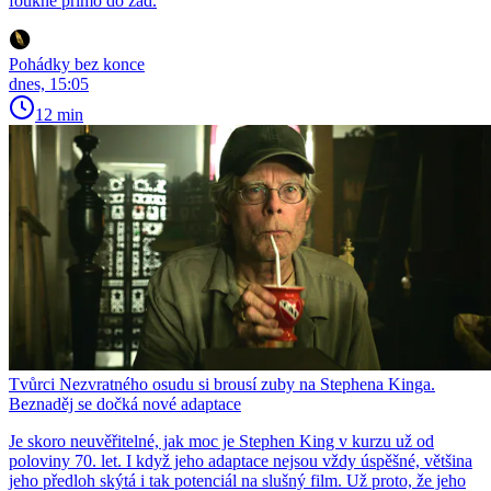
foukne přímo do zad.
Pohádky bez konce
dnes, 15:05
12 min
Tvůrci Nezvratného osudu si brousí zuby na Stephena Kinga.
Beznaděj se dočká nové adaptace
Je skoro neuvěřitelné, jak moc je Stephen King v kurzu už od
poloviny 70. let. I když jeho adaptace nejsou vždy úspěšné, většina
jeho předloh skýtá i tak potenciál na slušný film. Už proto, že jeho