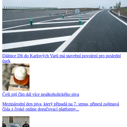
Dálnice D6 do Karlových Varů má stavební povolení pro poslední
úsek
Češi pijí čím dál více nealkoholického piva
Mezinárodní den piva, který připadá na 7. srpna, přinesl zajímavá
čísla z české online doručovací platformy...