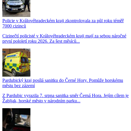
Policie v Královéhradeckém kraji zkontrolovala za půl roku téměř
7000 cizinců
Cizinečtí policisté v Královéhradeckém kraji mají za sebou náročné
první pololetí roku 2026. Za šest měsíců...
Pardubický kraj posílá sanitku do Černé Hory. Pomůže horskému
městu bez zázemí
Z Pardubic vyrazila 7. srpna sanitka směr Černá Hora. Jejím cílem je
Žabljak, horské město v národním parku...