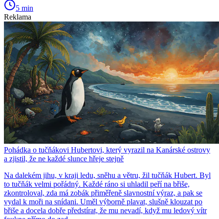
5 min
Reklama
Pohádka o tučňákovi Hubertovi, který vyrazil na Kanárské ostrovy
a zjistil, že ne každé slunce hřeje stejně
Na dalekém jihu, v kraji ledu, sněhu a větru, žil tučňák Hubert. Byl
to tučňák velmi pořádný. Každé ráno si uhladil peří na břiše,
zkontroloval, zda má zobák přiměřeně slavnostní výraz, a pak se
vydal k moři na snídani. Uměl výborně plavat, slušně klouzat po
břiše a docela dobře předstírat, že mu nevadí, když mu ledový vítr