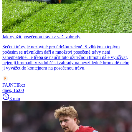
Jak využít posečenou trávu z vaší zahrady
Sečení trávy je nezbytné pro údržbu zeleně. S vlhkým a teplým
počasím se trávníkům daří a množství posečené trávy není
zanedbatelné. Je třeba se naučit tuto užitečnou hmotu dále využívat,
nejen ji hromadit v zadní části zahrady na nevzhledné hromadě nebo
ji vyvážet do kontejneru na posečenou trávu.
FAJNTIP.cz
dnes, 16:00
3 min