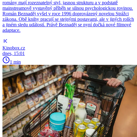
romány mají rozeznatelný styl, jasnou strukturu a v podstatě
mainstreamově vystavěný příběh se silnou psychologickou rovinou.
Román Beznaděj vyšel v roce 1996 doprovázený novelou Strážci
zákona. Obě knihy pracují se stejnými postavami, ale v jiných rolích
a jiném sledu událostí. Právě Beznaděj se nyní dočká nové filmové
adaptace.
Kinobox.cz
dnes, 15:01
1 min