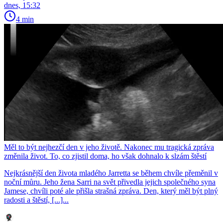
dnes, 15:32
4 min
Měl to být nejhezčí den v jeho životě. Nakonec mu tragická zpráva
změnila život. To, co zjistil doma, ho však dohnalo k slzám štěstí
Nejkrásnější den života mladého Jarretta se během chvíle přeměnil v
noční můru. Jeho žena Sarri na svět přivedla jejich společného syna
Jamese, chvíli poté ale přišla strašná zpráva. Den, který měl být plný
radosti a štěstí, [...]...