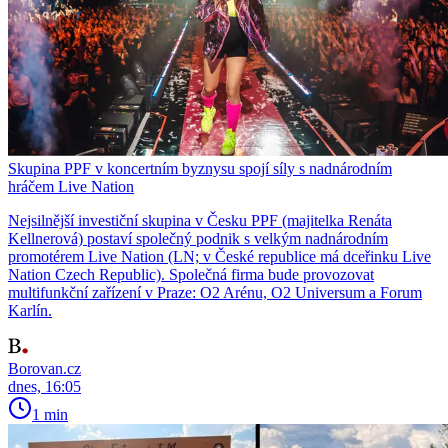
Skupina PPF v koncertním byznysu spojí síly s nadnárodním
hráčem Live Nation
Nejsilnější investiční skupina v Česku PPF (majitelka Renáta
Kellnerová) postaví společný podnik s velkým nadnárodním
promotérem Live Nation (LN; v České republice má dceřinku Live
Nation Czech Republic). Společná firma bude provozovat
multifunkční zařízení v Praze: O2 Arénu, O2 Universum a Forum
Karlín.
Borovan.cz
dnes, 16:05
1 min