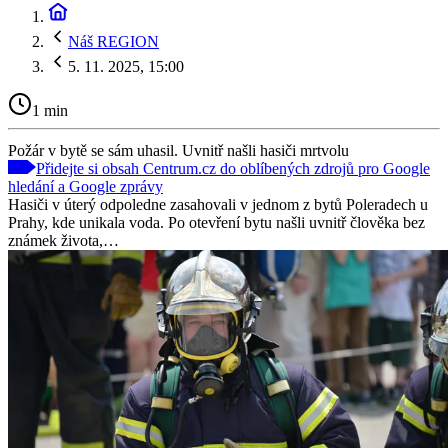
Náš REGION
5. 11. 2025, 15:00
1 min
Požár v bytě se sám uhasil. Uvnitř našli hasiči mrtvolu
Přidejte si obsah Centrum.cz do oblíbených zdrojů pro Google
hledání a Google zprávy
Hasiči v úterý odpoledne zasahovali v jednom z bytů Poleradech u
Prahy, kde unikala voda. Po otevření bytu našli uvnitř člověka bez
známek života,…