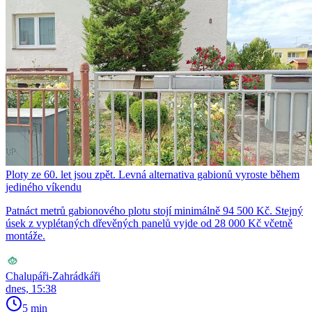
Ploty ze 60. let jsou zpět. Levná alternativa gabionů vyroste během
jediného víkendu
Patnáct metrů gabionového plotu stojí minimálně 94 500 Kč. Stejný
úsek z vyplétaných dřevěných panelů vyjde od 28 000 Kč včetně
montáže.
Chalupáři-Zahrádkáři
dnes, 15:38
5 min