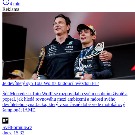
4 min
Reklama
Je devítiletý syn Tota Wolffa budoucí hvězdou F1?
Šéf Mercedesu Toto Wolff se rozpovídal o svém osobním životě a
popsal, jak hledá rovnováhu mezi ambicemi a radostí svého
devítiletého syna Jacka, který v současné době vede motokárový
šampionát IAME.
SvětFormule.cz
dnes, 15:32