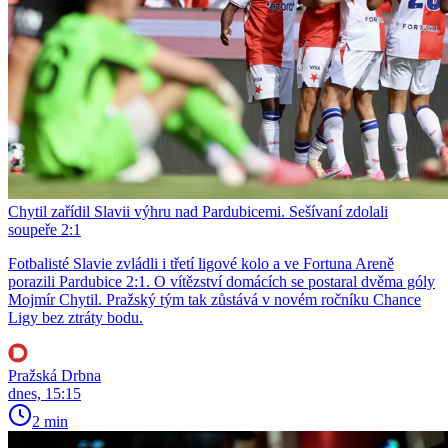
Chytil zařídil Slavii výhru nad Pardubicemi. Sešívaní zdolali
soupeře 2:1
Fotbalisté Slavie zvládli i třetí ligové kolo a ve Fortuna Areně
porazili Pardubice 2:1. O vítězství domácích se postaral dvěma góly
Mojmír Chytil. Pražský tým tak zůstává v novém ročníku Chance
Ligy bez ztráty bodu.
Pražská Drbna
dnes, 15:15
2 min