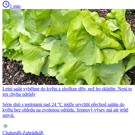
1 min
Letní salát vyběhne do květu a zhořkne dřív, než ho sklidíte. Není to
jen chyba odrůdy
Série dnů s teplotami nad 24 °C může urychlit přechod salátu do
květu bez ohledu na zvolenou odrůdu. Srpnový výsev má ale ještě
smysl.
Chalupáři-Zahrádkáři