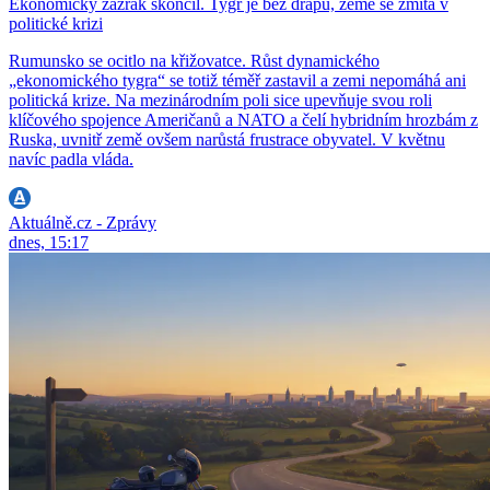
Ekonomický zázrak skončil. Tygr je bez drápů, země se zmítá v
politické krizi
Rumunsko se ocitlo na křižovatce. Růst dynamického
„ekonomického tygra“ se totiž téměř zastavil a zemi nepomáhá ani
politická krize. Na mezinárodním poli sice upevňuje svou roli
klíčového spojence Američanů a NATO a čelí hybridním hrozbám z
Ruska, uvnitř země ovšem narůstá frustrace obyvatel. V květnu
navíc padla vláda.
Aktuálně.cz - Zprávy
dnes, 15:17