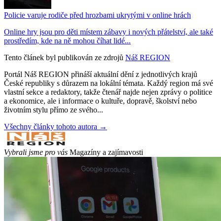
Policie varuje rodiče před hrozbami ukrytými v online hrách
Online hry jsou pro děti místem zábavy i nových přátelství, ale také
prostředím, kde na ně mohou číhat lidé...
Tento článek byl publikován ze zdrojů
Náš REGION
Portál Náš REGION přináší aktuální dění z jednotlivých krajů
České republiky s důrazem na lokální témata. Každý region má své
vlastní sekce a redaktory, takže čtenář najde nejen zprávy o politice
a ekonomice, ale i informace o kultuře, dopravě, školství nebo
životním stylu přímo ze svého...
Všechny články tohoto autora →
Vybrali jsme pro vás
Magazíny a zajímavosti