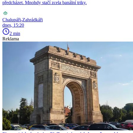
předcházet. Mnohdy stačí zcela banální triky.
Chalupáři-Zahrádkáři
dnes, 15:20
2 min
Reklama