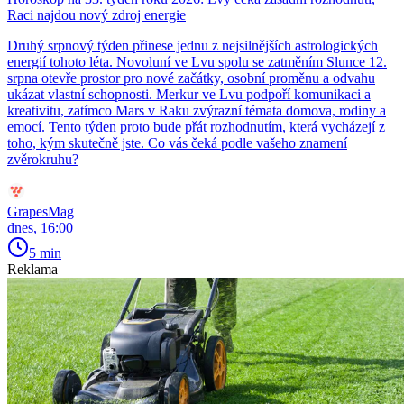
Raci najdou nový zdroj energie
Druhý srpnový týden přinese jednu z nejsilnějších astrologických
energií tohoto léta. Novoluní ve Lvu spolu se zatměním Slunce 12.
srpna otevře prostor pro nové začátky, osobní proměnu a odvahu
ukázat vlastní schopnosti. Merkur ve Lvu podpoří komunikaci a
kreativitu, zatímco Mars v Raku zvýrazní témata domova, rodiny a
emocí. Tento týden proto bude přát rozhodnutím, která vycházejí z
toho, kým skutečně jste. Co vás čeká podle vašeho znamení
zvěrokruhu?
GrapesMag
dnes, 16:00
5 min
Reklama