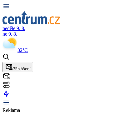
neděle 9. 8.
ne 9. 8.
32°C
Přihlášení
Reklama