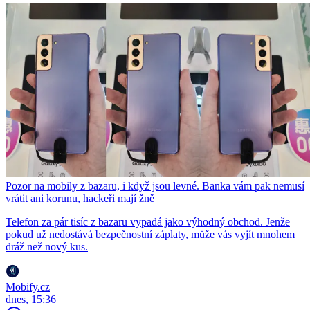
Pozor na mobily z bazaru, i když jsou levné. Banka vám pak nemusí
vrátit ani korunu, hackeři mají žně
Telefon za pár tisíc z bazaru vypadá jako výhodný obchod. Jenže
pokud už nedostává bezpečnostní záplaty, může vás vyjít mnohem
dráž než nový kus.
Mobify.cz
dnes, 15:36