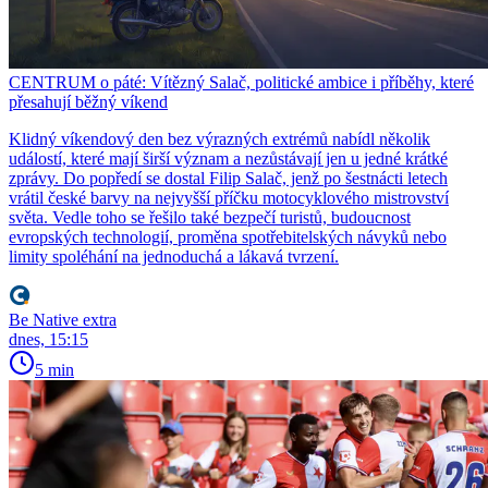
CENTRUM o páté: Vítězný Salač, politické ambice i příběhy, které
přesahují běžný víkend
Klidný víkendový den bez výrazných extrémů nabídl několik
událostí, které mají širší význam a nezůstávají jen u jedné krátké
zprávy. Do popředí se dostal Filip Salač, jenž po šestnácti letech
vrátil české barvy na nejvyšší příčku motocyklového mistrovství
světa. Vedle toho se řešilo také bezpečí turistů, budoucnost
evropských technologií, proměna spotřebitelských návyků nebo
limity spoléhání na jednoduchá a lákavá tvrzení.
Be Native extra
dnes, 15:15
5 min