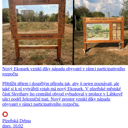
Nový Ekopark vznikl díky nápadu obyvatel v rámci participativního
rozpočtu
Přiblížit dětem i dospělým přírodu tak, aby ji nejen poznávali, ale
také si k ní vytvářeli vztah má nový Ekopark. V plzeňské městské
části Skvrňany ho centrální obvod vybudoval v proluce v Lábkově
ulici podél železniční trati. Nový prostor vznikl díky nápadu
obyvatel v rámci participativního rozpočtu.
Plzeňská Drbna
dnes, 16:02