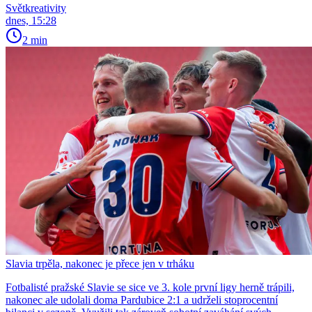
Světkreativity
dnes, 15:28
2 min
Slavia trpěla, nakonec je přece jen v trháku
Fotbalisté pražské Slavie se sice ve 3. kole první ligy herně trápili,
nakonec ale udolali doma Pardubice 2:1 a udrželi stoprocentní