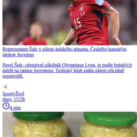
Reprezentant Šulc v zájmu italského giganta. Českého kanonýra
sleduje Juventus
Pavel Šulc, ofenzivní záložník Olympique Lyon, je podle britských
médií na radaru Juventusu. Turínský klub zatím zájem oficiálně
nepotvrdil.
SportyŽivě
dnes, 15:58
4 min