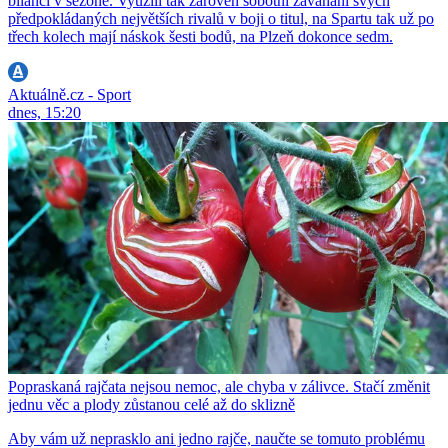
bilanci v sezoně. Využili tak zároveň sobotní zaváhání svých
předpokládaných největších rivalů v boji o titul, na Spartu tak už po
třech kolech mají náskok šesti bodů, na Plzeň dokonce sedm.
Aktuálně.cz - Sport
dnes, 15:20
Popraskaná rajčata nejsou nemoc, ale chyba v zálivce. Stačí změnit
jednu věc a plody zůstanou celé až do sklizně
Aby vám už neprasklo ani jedno rajče, naučte se tomuto problému