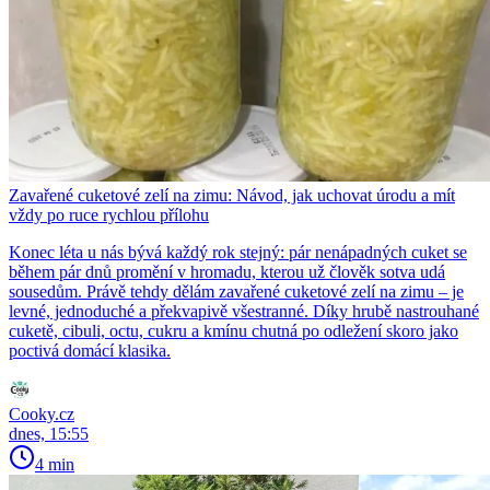
Zavařené cuketové zelí na zimu: Návod, jak uchovat úrodu a mít
vždy po ruce rychlou přílohu
Konec léta u nás bývá každý rok stejný: pár nenápadných cuket se
během pár dnů promění v hromadu, kterou už člověk sotva udá
sousedům. Právě tehdy dělám zavařené cuketové zelí na zimu – je
levné, jednoduché a překvapivě všestranné. Díky hrubě nastrouhané
cuketě, cibuli, octu, cukru a kmínu chutná po odležení skoro jako
poctivá domácí klasika.
Cooky.cz
dnes, 15:55
4 min