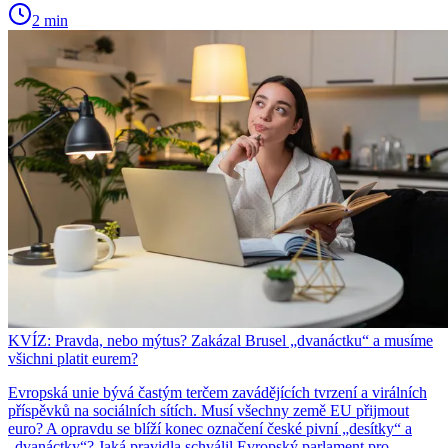
2 min
KVÍZ: Pravda, nebo mýtus? Zakázal Brusel „dvanáctku“ a musíme
všichni platit eurem?
Evropská unie bývá častým terčem zavádějících tvrzení a virálních
příspěvků na sociálních sítích. Musí všechny země EU přijmout
euro? A opravdu se blíží konec označení české pivní „desítky“ a
„dvanáctky“? Jaká pravidla schválil Evropský parlament pro