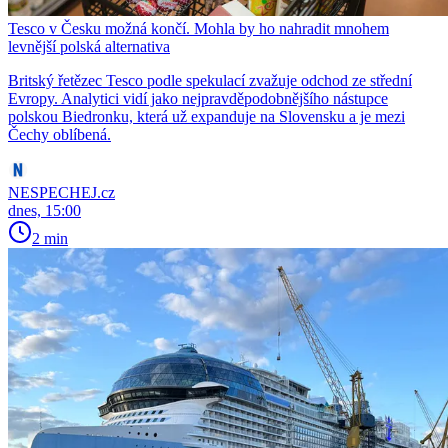
Tesco v Česku možná končí. Mohla by ho nahradit mnohem
levnější polská alternativa
Britský řetězec Tesco podle spekulací zvažuje odchod ze střední
Evropy. Analytici vidí jako nejpravděpodobnějšího nástupce
polskou Biedronku, která už expanduje na Slovensku a je mezi
Čechy oblíbená.
NESPECHEJ.cz
dnes, 15:00
2 min