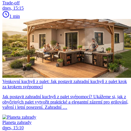
Trade-off
dnes, 15:15
1 min
Venkovní kuchyň z palet: Jak postavit zahradní kuchyň z palet krok
za krokem svépomocí
Jak postavit zahradní kuchyň z palet svépomocí? Ukážeme si, jak z
obyčejných palet vytvořit praktické a elegantní zázemí pro grilování,
vaření i letní posezení. Zahradní …
Planeta zahrady
dnes, 15:10