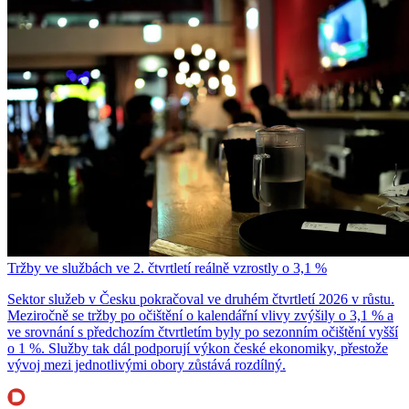
Tržby ve službách ve 2. čtvrtletí reálně vzrostly o 3,1 %
Sektor služeb v Česku pokračoval ve druhém čtvrtletí 2026 v růstu.
Meziročně se tržby po očištění o kalendářní vlivy zvýšily o 3,1 % a
ve srovnání s předchozím čtvrtletím byly po sezonním očištění vyšší
o 1 %. Služby tak dál podporují výkon české ekonomiky, přestože
vývoj mezi jednotlivými obory zůstává rozdílný.