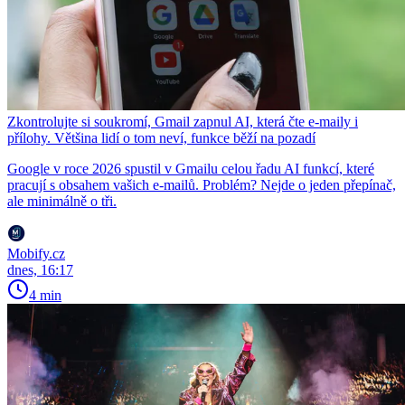
Zkontrolujte si soukromí, Gmail zapnul AI, která čte e-maily i
přílohy. Většina lidí o tom neví, funkce běží na pozadí
Google v roce 2026 spustil v Gmailu celou řadu AI funkcí, které
pracují s obsahem vašich e-mailů. Problém? Nejde o jeden přepínač,
ale minimálně o tři.
Mobify.cz
dnes, 16:17
4 min