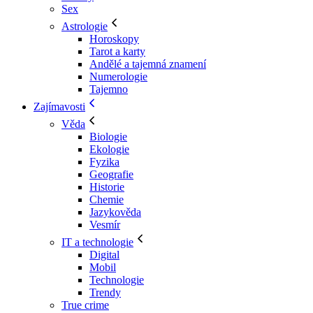
Sex
Astrologie
Horoskopy
Tarot a karty
Andělé a tajemná znamení
Numerologie
Tajemno
Zajímavosti
Věda
Biologie
Ekologie
Fyzika
Geografie
Historie
Chemie
Jazykověda
Vesmír
IT a technologie
Digital
Mobil
Technologie
Trendy
True crime