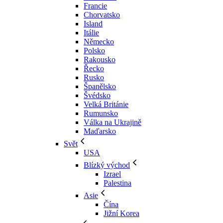
Francie
Chorvatsko
Island
Itálie
Německo
Polsko
Rakousko
Řecko
Rusko
Španělsko
Švédsko
Velká Británie
Rumunsko
Válka na Ukrajině
Maďarsko
Svět
USA
Blízký východ
Izrael
Palestina
Asie
Čína
Jižní Korea