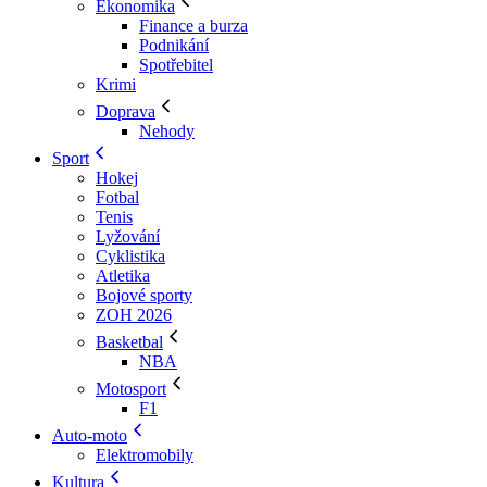
Ekonomika
Finance a burza
Podnikání
Spotřebitel
Krimi
Doprava
Nehody
Sport
Hokej
Fotbal
Tenis
Lyžování
Cyklistika
Atletika
Bojové sporty
ZOH 2026
Basketbal
NBA
Motosport
F1
Auto-moto
Elektromobily
Kultura