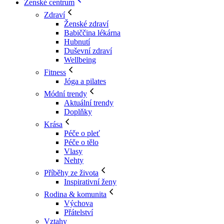
Ženské centrum
Zdraví
Ženské zdraví
Babiččina lékárna
Hubnutí
Duševní zdraví
Wellbeing
Fitness
Jóga a pilates
Módní trendy
Aktuální trendy
Doplňky
Krása
Péče o pleť
Péče o tělo
Vlasy
Nehty
Příběhy ze života
Inspirativní ženy
Rodina & komunita
Výchova
Přátelství
Vztahy