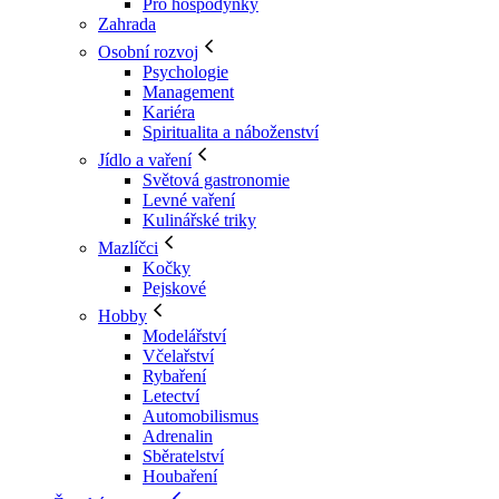
Pro hospodyňky
Zahrada
Osobní rozvoj
Psychologie
Management
Kariéra
Spiritualita a náboženství
Jídlo a vaření
Světová gastronomie
Levné vaření
Kulinářské triky
Mazlíčci
Kočky
Pejskové
Hobby
Modelářství
Včelařství
Rybaření
Letectví
Automobilismus
Adrenalin
Sběratelství
Houbaření