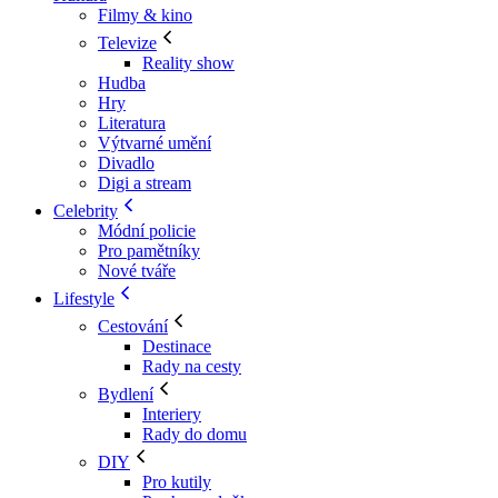
Filmy & kino
Televize
Reality show
Hudba
Hry
Literatura
Výtvarné umění
Divadlo
Digi a stream
Celebrity
Módní policie
Pro pamětníky
Nové tváře
Lifestyle
Cestování
Destinace
Rady na cesty
Bydlení
Interiery
Rady do domu
DIY
Pro kutily