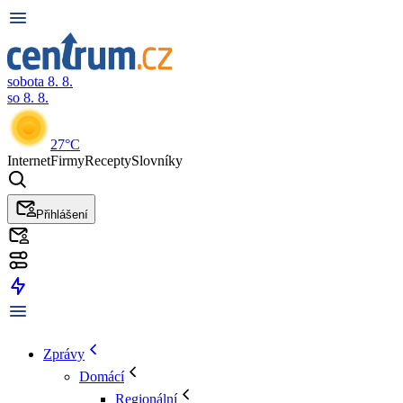
sobota 8. 8.
so 8. 8.
27°C
Internet
Firmy
Recepty
Slovníky
Přihlášení
Zprávy
Domácí
Regionální