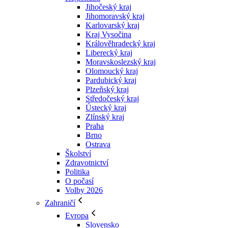
Jihočeský kraj
Jihomoravský kraj
Karlovarský kraj
Kraj Vysočina
Králověhradecký kraj
Liberecký kraj
Moravskoslezský kraj
Olomoucký kraj
Pardubický kraj
Plzeňský kraj
Středočeský kraj
Ústecký kraj
Zlínský kraj
Praha
Brno
Ostrava
Školství
Zdravotnictví
Politika
O počasí
Volby 2026
Zahraničí
Evropa
Slovensko