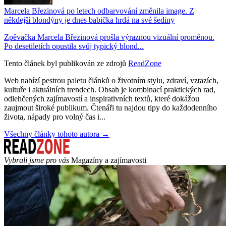
Marcela Březinová po letech odbarvování změnila image. Z
někdejší blondýny je dnes babička hrdá na své šediny
Zpěvačka Marcela Březinová prošla výraznou vizuální proměnou.
Po desetiletích opustila svůj typický blond...
Tento článek byl publikován ze zdrojů
ReadZone
Web nabízí pestrou paletu článků o životním stylu, zdraví, vztazích,
kultuře i aktuálních trendech. Obsah je kombinací praktických rad,
odlehčených zajímavostí a inspirativních textů, které dokážou
zaujmout široké publikum. Čtenáři tu najdou tipy do každodenního
života, nápady pro volný čas i...
Všechny články tohoto autora →
Vybrali jsme pro vás
Magazíny a zajímavosti