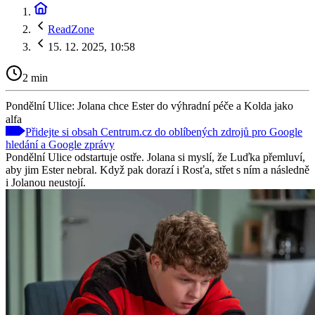
ReadZone
15. 12. 2025, 10:58
2 min
Pondělní Ulice: Jolana chce Ester do výhradní péče a Kolda jako
alfa
Přidejte si obsah Centrum.cz do oblíbených zdrojů pro Google
hledání a Google zprávy
Pondělní Ulice odstartuje ostře. Jolana si myslí, že Luďka přemluví,
aby jim Ester nebral. Když pak dorazí i Rosťa, střet s ním a následně
i Jolanou neustojí.