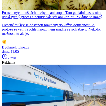
Po ovocných muškách nezbyde ani stopa. Tato geniální past s nimi
udělá rychlý proces a nebude vás stát ani korunu. Zvládne to každý
Ovocné mušky se dostanou prakticky do každé domácnosti. A
protože se velmi rychle množí, není snadné se jich zbavit. Několik
možností tu ale je.
BydlímeÚtulně.cz
dnes, 11:05
2 min
Reklama