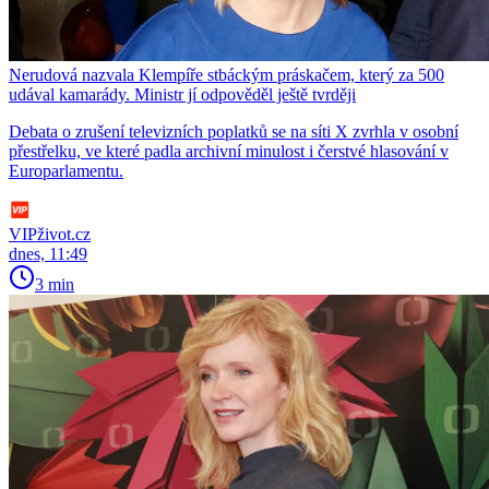
Nerudová nazvala Klempíře stbáckým práskačem, který za 500
udával kamarády. Ministr jí odpověděl ještě tvrději
Debata o zrušení televizních poplatků se na síti X zvrhla v osobní
přestřelku, ve které padla archivní minulost i čerstvé hlasování v
Europarlamentu.
VIPživot.cz
dnes, 11:49
3 min