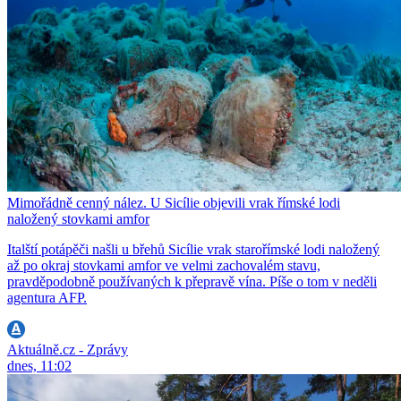
Mimořádně cenný nález. U Sicílie objevili vrak římské lodi
naložený stovkami amfor
Italští potápěči našli u břehů Sicílie vrak starořímské lodi naložený
až po okraj stovkami amfor ve velmi zachovalém stavu,
pravděpodobně používaných k přepravě vína. Píše o tom v neděli
agentura AFP.
Aktuálně.cz - Zprávy
dnes, 11:02