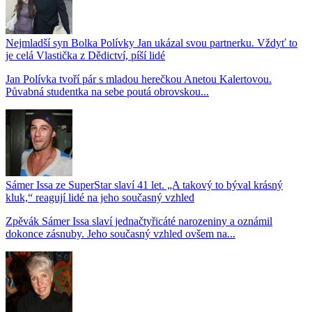
Nejmladší syn Bolka Polívky Jan ukázal svou partnerku. Vždyť to
je celá Vlastička z Dědictví, píší lidé
Jan Polívka tvoří pár s mladou herečkou Anetou Kalertovou.
Půvabná studentka na sebe poutá obrovskou...
Sámer Issa ze SuperStar slaví 41 let. „A takový to býval krásný
kluk,“ reagují lidé na jeho současný vzhled
Zpěvák Sámer Issa slaví jednačtyřicáté narozeniny a oznámil
dokonce zásnuby. Jeho současný vzhled ovšem na...