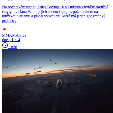
Na boxerském turnaji Zuffa Boxing 10 v Dublinu chyběly tradiční
ring girls. Dana White jejich absenci spojil s požadavkem na
mužskou variantu a přidal vysvětlení, které má jeden geografický
problém.
MMAMAG.cz
dnes, 11:14
1 min