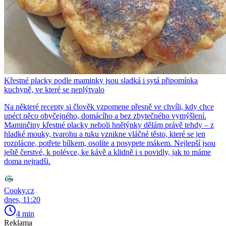
Křestné placky podle maminky jsou sladká i sytá připomínka
kuchyně, ve které se neplýtvalo
Na některé recepty si člověk vzpomene přesně ve chvíli, kdy chce
upéct něco obyčejného, domácího a bez zbytečného vymýšlení.
Maminčiny křestné placky neboli hnětýnky dělám právě tehdy – z
hladké mouky, tvarohu a tuku vznikne vláčné těsto, které se jen
rozplácne, potřete bílkem, osolíte a posypete mákem. Nejlepší jsou
ještě čerstvé, k polévce, ke kávě a klidně i s povidly, jak to máme
doma nejradši.
Cooky.cz
dnes, 11:20
4 min
Reklama