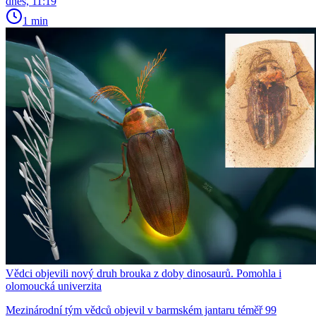
dnes, 11:19
1 min
Vědci objevili nový druh brouka z doby dinosaurů. Pomohla i
olomoucká univerzita
Mezinárodní tým vědců objevil v barmském jantaru téměř 99