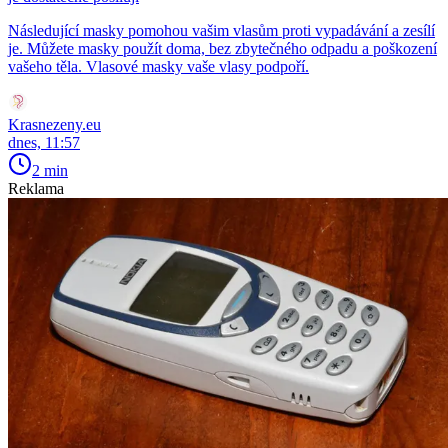
Následující masky pomohou vašim vlasům proti vypadávání a zesílí
je. Můžete masky použít doma, bez zbytečného odpadu a poškození
vašeho těla. Vlasové masky vaše vlasy podpoří.
Krasnezeny.eu
dnes, 11:57
2 min
Reklama