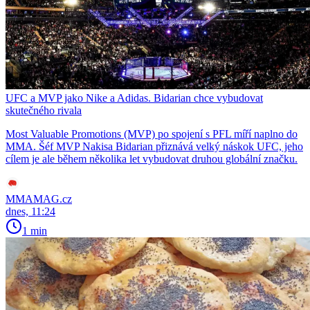
UFC a MVP jako Nike a Adidas. Bidarian chce vybudovat
skutečného rivala
Most Valuable Promotions (MVP) po spojení s PFL míří naplno do
MMA. Šéf MVP Nakisa Bidarian přiznává velký náskok UFC, jeho
cílem je ale během několika let vybudovat druhou globální značku.
MMAMAG.cz
dnes, 11:24
1 min