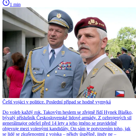
1 min
Čeští vojáci v politice. Poslední případ se hodně vymyká
Do voleb každý rok. Takovým heslem se zřejmě řídí Hynek Blaško,
bývalý příslušník Československé lidové armády. Z ozbrojených sil
generálmajor odešel před 14 lety a jeho jméno se pravidelně
objevuje mezi volenými kandidáty. On sám je potvrzením toho, jak
se lidé se zkušenostmi z vojska – někdy úspěšně, jindy ne –