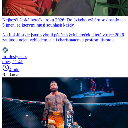
Nejhezčí česká herečka roku 2026: Do úzkého výběru se dostalo jen
5 jmen, se kterými musí souhlasit každý
Na In-Lifestyle jsme vybrali pět českých hereček, které v roce 2026
zaujmou nejen vzhledem, ale i charismatem a profesní jistotou.
In-lifestyle.cz
dnes, 11:41
4 min
Reklama