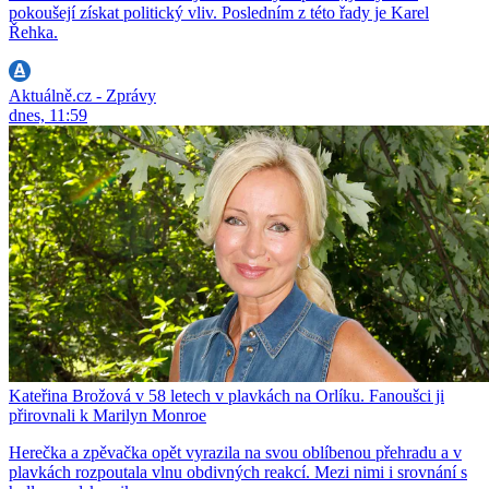
pokoušejí získat politický vliv. Posledním z této řady je Karel
Řehka.
Aktuálně.cz - Zprávy
dnes, 11:59
Kateřina Brožová v 58 letech v plavkách na Orlíku. Fanoušci ji
přirovnali k Marilyn Monroe
Herečka a zpěvačka opět vyrazila na svou oblíbenou přehradu a v
plavkách rozpoutala vlnu obdivných reakcí. Mezi nimi i srovnání s