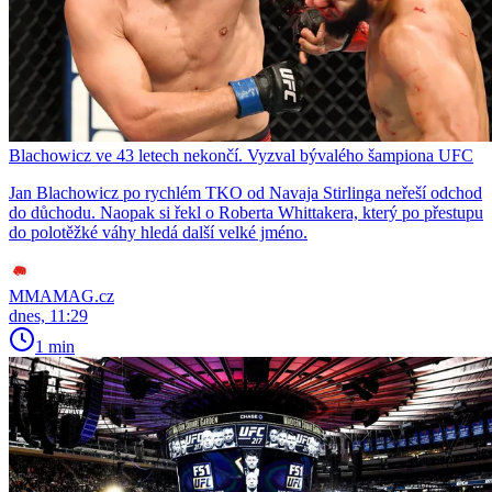
Blachowicz ve 43 letech nekončí. Vyzval bývalého šampiona UFC
Jan Blachowicz po rychlém TKO od Navaja Stirlinga neřeší odchod
do důchodu. Naopak si řekl o Roberta Whittakera, který po přestupu
do polotěžké váhy hledá další velké jméno.
MMAMAG.cz
dnes, 11:29
1 min