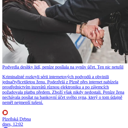
Podvedla desítky lidí, peníze posílala na synův účet. Ten nic netušil
Kriminalisté rozkryli sérii internetových podvodů a obvinili
jednačtyřicetiletou ženu. Podezřelá z Plzně přes internet nabízela
prostřednictvím inzerátů různou elektroniku a po zájemcích
požadovala platbu předem. Zboží však nikdy nedostali. Peníze žena
nechávala posílat na bankovní účet svého syna, který o tom údajně
neměl nejmenší tušení.
Plzeňská Drbna
dnes, 12:02