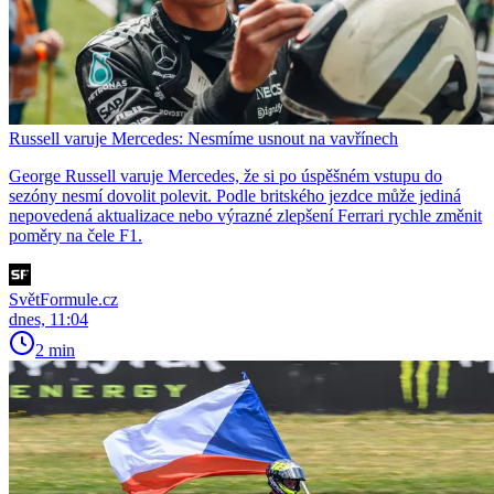
Russell varuje Mercedes: Nesmíme usnout na vavřínech
George Russell varuje Mercedes, že si po úspěšném vstupu do
sezóny nesmí dovolit polevit. Podle britského jezdce může jediná
nepovedená aktualizace nebo výrazné zlepšení Ferrari rychle změnit
poměry na čele F1.
SvětFormule.cz
dnes, 11:04
2 min