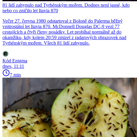
81 lidí zahynulo nad Tyrhénským mořem. Dodnes není jasné, kdo
nebo co zničilo let Itavia 870
Večer 27. června 1980 odstartoval z Boloně do Palerma běžný
vnitrostátní let Itavia 870. McDonnell Douglas DC-9 vezl 77
cestujících a čtyři členy posádky. Let probíhal normálně až do
okamžiku, kdy kolem 20:59 zmizel z radarových obrazovek nad
Tyrhénským mořem. Všech 81 lidí zahynulo.
Kód Enigma
dnes, 11:11
7 min