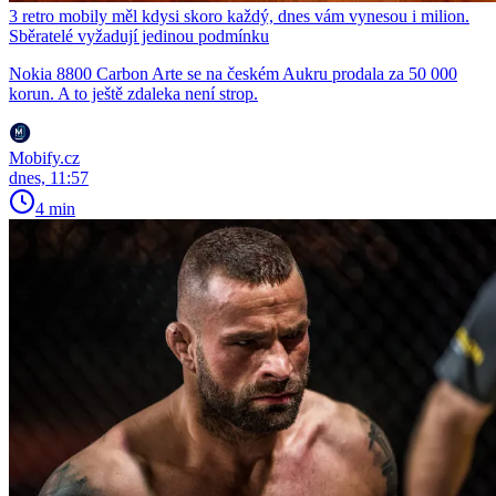
3 retro mobily měl kdysi skoro každý, dnes vám vynesou i milion.
Sběratelé vyžadují jedinou podmínku
Nokia 8800 Carbon Arte se na českém Aukru prodala za 50 000
korun. A to ještě zdaleka není strop.
Mobify.cz
dnes, 11:57
4 min