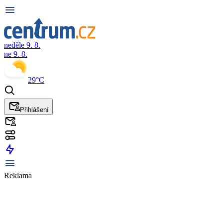
neděle 9. 8.
ne 9. 8.
29°C
Přihlášení
Reklama