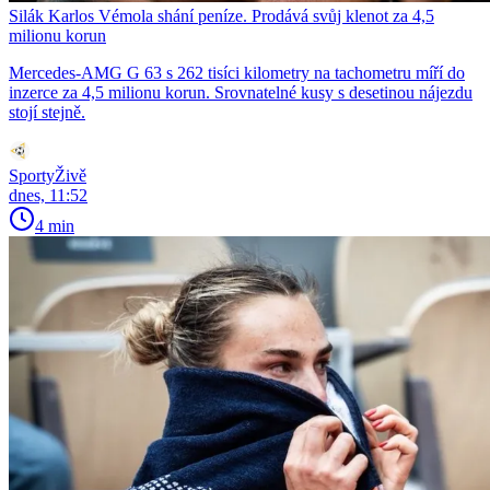
Silák Karlos Vémola shání peníze. Prodává svůj klenot za 4,5
milionu korun
Mercedes-AMG G 63 s 262 tisíci kilometry na tachometru míří do
inzerce za 4,5 milionu korun. Srovnatelné kusy s desetinou nájezdu
stojí stejně.
SportyŽivě
dnes, 11:52
4 min