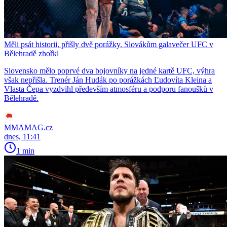
Měli psát historii, přišly dvě porážky. Slovákům galavečer UFC v
Bělehradě zhořkl
Slovensko mělo poprvé dva bojovníky na jedné kartě UFC, výhra
však nepřišla. Trenér Ján Hudák po porážkách Ľudovíta Kleina a
Vlasta Čepa vyzdvihl především atmosféru a podporu fanoušků v
Bělehradě.
MMAMAG.cz
dnes, 11:41
1 min