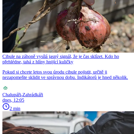
Cibule na záhoně vysílá jasný signál, že je čas sklízet. Kdo ho
přehlédne, tahá z hlíny hnijící kuličky
Pokud si chcete letos svou úrodu cibule pojistit, určitě ji
nezapomeňte sklidit ve správnou dobu. Indikátorů je hned několik.
Chalupáři-Zahrádkáři
dnes, 12:05
2 min