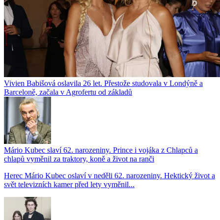
Vivien Babišová oslavila 26 let. Přestože studovala v Londýně a
Barceloně, začala v Agrofertu od základů
Mário Kubec slaví 62. narozeniny. Prince i vojáka z Chlapců a
chlapů vyměnil za traktory, koně a život na ranči
Herec Mário Kubec oslaví v neděli 62. narozeniny. Hektický život a
svět televizních kamer před lety vyměnil...