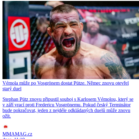
Vémola může po Vosgrönem dostat Pütze. Němec znovu otevřel
starý duel
Stephan Pütz znovu připustil souboj s Karlosem Vémolou, který se
v září vrací proti Fredericu Vosgrönemu. Pokud český Terminátor
bude pokračovat, jeden z nejdéle odkládaných duelů může znovu
ožít.
MMAMAG.cz