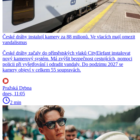
České dráhy instalují kamery za 88 milionů. Ve vlacích mají omezit
vandalismus
České dráhy začaly do příměstských vlaků CityElefant instalovat
nový kamerový systém. Má zvýšit bezpečnost cestujících, pomoci
policii při vyšetřování i odradit vandaly. Do podzimu 2027 se
kamery objeví v celkem 55 soupravách.
Pražská Drbna
dnes, 11:05
2 min