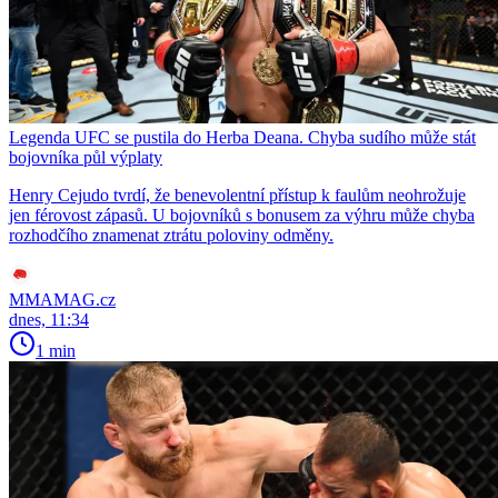
Legenda UFC se pustila do Herba Deana. Chyba sudího může stát
bojovníka půl výplaty
Henry Cejudo tvrdí, že benevolentní přístup k faulům neohrožuje
jen férovost zápasů. U bojovníků s bonusem za výhru může chyba
rozhodčího znamenat ztrátu poloviny odměny.
MMAMAG.cz
dnes, 11:34
1 min