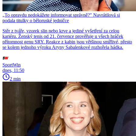
„To opravdu nedokážete informovat správně?" Navrátilová si
podala titulky o běloruské jedničce
Stěr z tváře, vzorek slin nebo krve a jediné vyšetření za celou
kariéru. Ženský tenis od 21. července prověřuje u všech hráček
přítomnost genu SRY. Reakce z kabin jsou většinou smířlivé, přesto
se kolem jednoho výroku Aryny Sabalenkové rozhořela hádka.
SportWin
dnes, 11:50
2 min