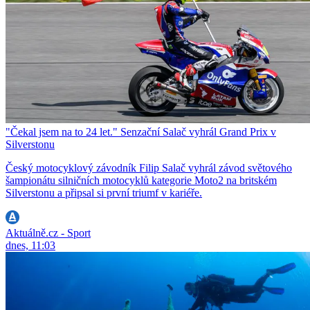
"Čekal jsem na to 24 let." Senzační Salač vyhrál Grand Prix v
Silverstonu
Český motocyklový závodník Filip Salač vyhrál závod světového
šampionátu silničních motocyklů kategorie Moto2 na britském
Silverstonu a připsal si první triumf v kariéře.
Aktuálně.cz - Sport
dnes, 11:03