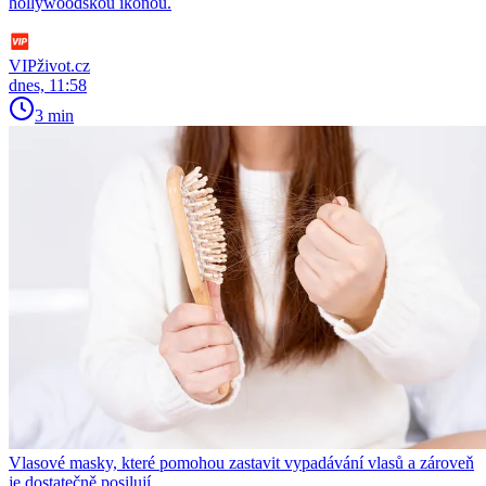
hollywoodskou ikonou.
VIPživot.cz
dnes, 11:58
3 min
Vlasové masky, které pomohou zastavit vypadávání vlasů a zároveň
je dostatečně posilují