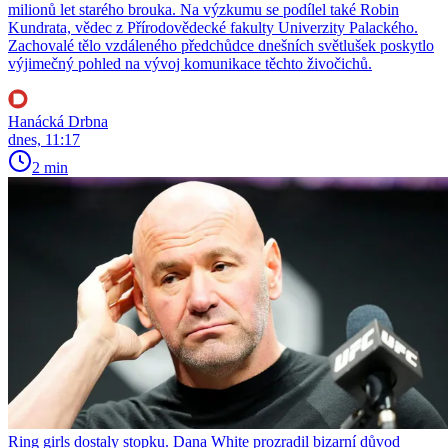
milionů let starého brouka. Na výzkumu se podílel také Robin
Kundrata, vědec z Přírodovědecké fakulty Univerzity Palackého.
Zachovalé tělo vzdáleného předchůdce dnešních světlušek poskytlo
výjimečný pohled na vývoj komunikace těchto živočichů.
Hanácká Drbna
dnes, 11:17
2 min
Ring girls dostaly stopku. Dana White prozradil bizarní důvod