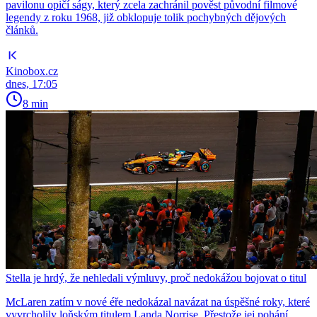
pavilonu opičí ságy, který zcela zachránil pověst původní filmové
legendy z roku 1968, již obklopuje tolik pochybných dějových
článků.
Kinobox.cz
dnes, 17:05
8 min
Stella je hrdý, že nehledali výmluvy, proč nedokážou bojovat o titul
McLaren zatím v nové éře nedokázal navázat na úspěšné roky, které
vyvrcholily loňským titulem Landa Norrise. Přestože jej pohání