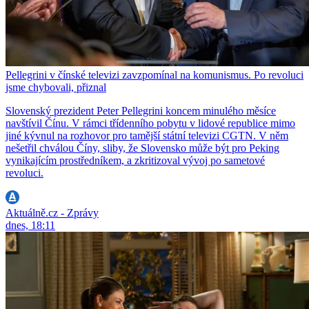
Pellegrini v čínské televizi zavzpomínal na komunismus. Po revoluci
jsme chybovali, přiznal
Slovenský prezident Peter Pellegrini koncem minulého měsíce
navštívil Čínu. V rámci třídenního pobytu v lidové republice mimo
jiné kývnul na rozhovor pro tamější státní televizi CGTN. V něm
nešetřil chválou Číny, sliby, že Slovensko může být pro Peking
vynikajícím prostředníkem, a zkritizoval vývoj po sametové
revoluci.
Aktuálně.cz - Zprávy
dnes, 18:11