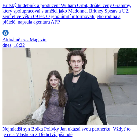
Britský hudebník a producent William Orbit, držitel ceny Grammy,
který spolupracoval s umělci jako Madonna, Britney Spears a U2,
zemřel ve věku 69 let. O jeho úmrtí informovali jeho rodina a
přátelé, napsala agentura AFP.
Aktuálně.cz - Magazín
dnes, 18:22
Nejmladší syn Bolka Polívky Jan ukázal svou partnerku. Vždyť to
je celá Vlastička z Dědictví, píší lidé