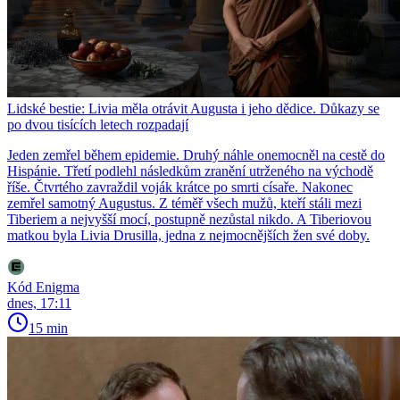
Lidské bestie: Livia měla otrávit Augusta i jeho dědice. Důkazy se
po dvou tisících letech rozpadají
Jeden zemřel během epidemie. Druhý náhle onemocněl na cestě do
Hispánie. Třetí podlehl následkům zranění utrženého na východě
říše. Čtvrtého zavraždil voják krátce po smrti císaře. Nakonec
zemřel samotný Augustus. Z téměř všech mužů, kteří stáli mezi
Tiberiem a nejvyšší mocí, postupně nezůstal nikdo. A Tiberiovou
matkou byla Livia Drusilla, jedna z nejmocnějších žen své doby.
Kód Enigma
dnes, 17:11
15 min