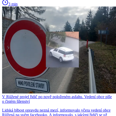
3 min
V Růžené projel řidič po nově položeném asfaltu. Vedení obce píše
o čistém šílenství
Lidská blbost opravdu nezná mezí, informovalo včera vedení obce
Růžená na svém facebooku. A informovalo, s jakými řidiči se už