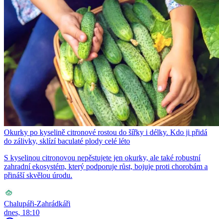
Okurky po kyselině citronové rostou do šířky i délky. Kdo ji přidá
do zálivky, sklízí baculaté plody celé léto
S kyselinou citronovou nepěstujete jen okurky, ale také robustní
zahradní ekosystém, který podporuje růst, bojuje proti chorobám a
přináší skvělou úrodu.
Chalupáři-Zahrádkáři
dnes, 18:10