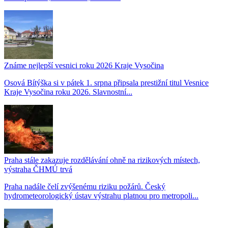
Známe nejlepší vesnici roku 2026 Kraje Vysočina
Osová Bítýška si v pátek 1. srpna připsala prestižní titul Vesnice
Kraje Vysočina roku 2026. Slavnostní...
Praha stále zakazuje rozdělávání ohně na rizikových místech,
výstraha ČHMÚ trvá
Praha nadále čelí zvýšenému riziku požárů. Český
hydrometeorologický ústav výstrahu platnou pro metropoli...