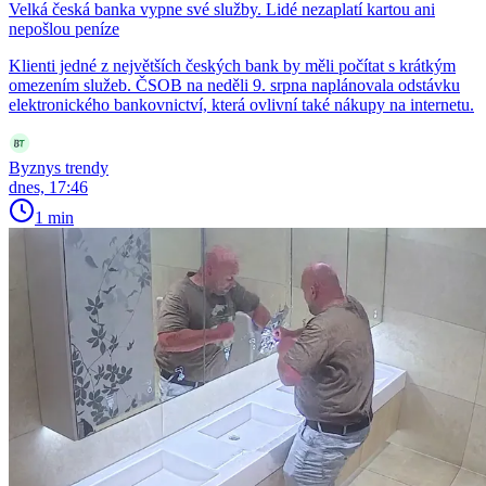
Velká česká banka vypne své služby. Lidé nezaplatí kartou ani
nepošlou peníze
Klienti jedné z největších českých bank by měli počítat s krátkým
omezením služeb. ČSOB na neděli 9. srpna naplánovala odstávku
elektronického bankovnictví, která ovlivní také nákupy na internetu.
Byznys trendy
dnes, 17:46
1 min