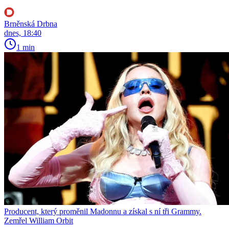
Brněnská Drbna
dnes, 18:40
1 min
Producent, který proměnil Madonnu a získal s ní tři Grammy.
Zemřel William Orbit