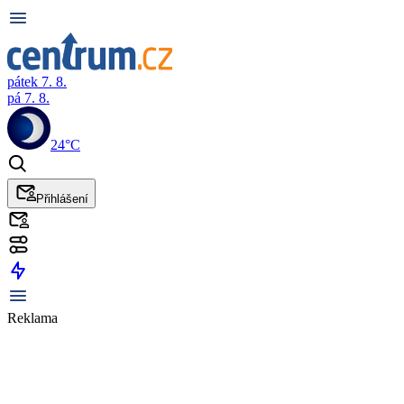
pátek 7. 8.
pá 7. 8.
24°C
Přihlášení
Reklama