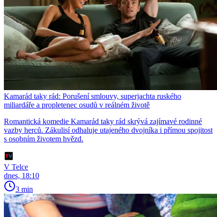
Kamarád taky rád: Porušení smlouvy, superjachta ruského
miliardáře a propletenec osudů v reálném životě
Romantická komedie Kamarád taky rád skrývá zajímavé rodinné
vazby herců. Zákulisí odhaluje utajeného dvojníka i přímou spojitost
s osobním životem hvězd.
V Telce
dnes, 18:10
3 min