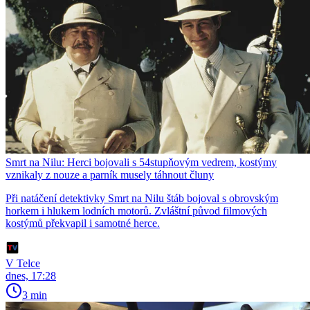
Smrt na Nilu: Herci bojovali s 54stupňovým vedrem, kostýmy
vznikaly z nouze a parník musely táhnout čluny
Při natáčení detektivky Smrt na Nilu štáb bojoval s obrovským
horkem i hlukem lodních motorů. Zvláštní původ filmových
kostýmů překvapil i samotné herce.
V Telce
dnes, 17:28
3 min