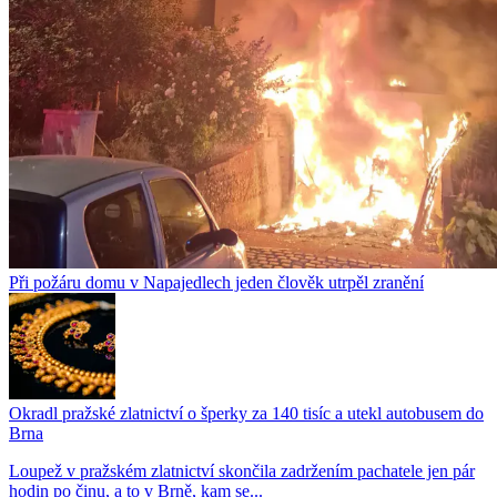
Při požáru domu v Napajedlech jeden člověk utrpěl zranění
Okradl pražské zlatnictví o šperky za 140 tisíc a utekl autobusem do
Brna
Loupež v pražském zlatnictví skončila zadržením pachatele jen pár
hodin po činu, a to v Brně, kam se...