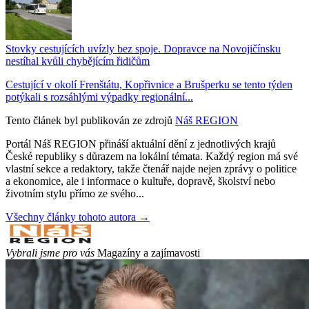
Stovky cestujících uvízly bez spoje. Dopravce na Novojičínsku
nestíhal kvůli chybějícím řidičům
Cestující v okolí Frenštátu, Kopřivnice a Brušperku se tento týden
potýkali s rozsáhlými výpadky regionální...
Tento článek byl publikován ze zdrojů
Náš REGION
Portál Náš REGION přináší aktuální dění z jednotlivých krajů
České republiky s důrazem na lokální témata. Každý region má své
vlastní sekce a redaktory, takže čtenář najde nejen zprávy o politice
a ekonomice, ale i informace o kultuře, dopravě, školství nebo
životním stylu přímo ze svého...
Všechny články tohoto autora →
Vybrali jsme pro vás
Magazíny a zajímavosti