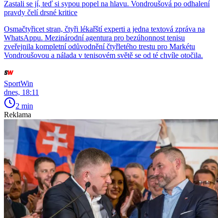
Zastali se jí, teď si sypou popel na hlavu. Vondroušová po odhalení
pravdy čelí drsné kritice
Osmačtyřicet stran, čtyři lékařští experti a jedna textová zpráva na
WhatsAppu. Mezinárodní agentura pro bezúhonnost tenisu
zveřejnila kompletní odůvodnění čtyřletého trestu pro Markétu
Vondroušovou a nálada v tenisovém světě se od té chvíle otočila.
SportWin
dnes, 18:11
2 min
Reklama