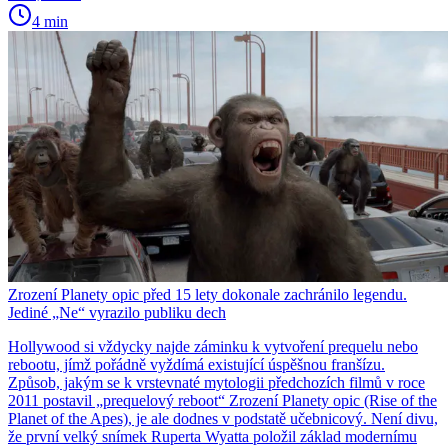
4 min
Zrození Planety opic před 15 lety dokonale zachránilo legendu.
Jediné „Ne“ vyrazilo publiku dech
Hollywood si vždycky najde záminku k vytvoření prequelu nebo
rebootu, jímž pořádně vyždímá existující úspěšnou franšízu.
Způsob, jakým se k vrstevnaté mytologii předchozích filmů v roce
2011 postavil „prequelový reboot“ Zrození Planety opic (Rise of the
Planet of the Apes), je ale dodnes v podstatě učebnicový. Není divu,
že první velký snímek Ruperta Wyatta položil základ modernímu