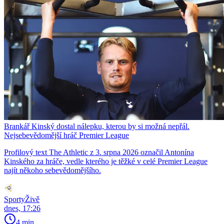
Brankář Kinský dostal nálepku, kterou by si možná nepřál.
Nejsebevědomější hráč Premier League
Profilový text The Athletic z 3. srpna 2026 označil Antonína
Kinského za hráče, vedle kterého je těžké v celé Premier League
najít někoho sebevědomějšího.
SportyŽivě
dnes, 17:26
4 min