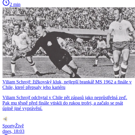
2 min
Viliam Schrojf: žižkovský kluk, nejlepší brankář MS 1962 a finále v
Chile, které přepsaly jeho kariéru
Viliam Schrojf odchytal v Chile pět zápasů jako neprůstřelná zeď.
Pak mu těsně před finále vtiskli do rukou trofej, a začalo se psát
úplně jiné vyprávění.
SportyŽivě
dnes, 18:03