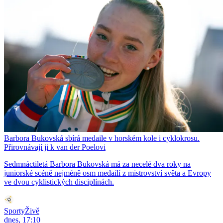
Barbora Bukovská sbírá medaile v horském kole i cyklokrosu.
Přirovnávají ji k van der Poelovi
Sedmnáctiletá Barbora Bukovská má za necelé dva roky na
juniorské scéně nejméně osm medailí z mistrovství světa a Evropy
ve dvou cyklistických disciplínách.
SportyŽivě
dnes, 17:10