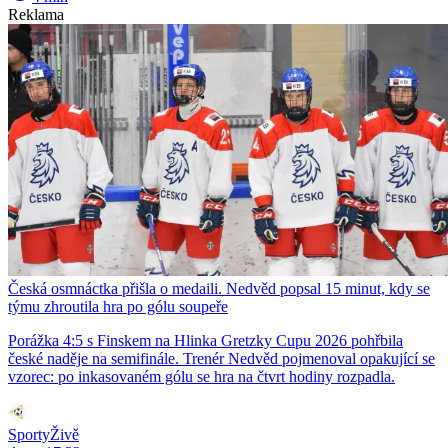
Reklama
Česká osmnáctka přišla o medaili. Nedvěd popsal 15 minut, kdy se
týmu zhroutila hra po gólu soupeře
Porážka 4:5 s Finskem na Hlinka Gretzky Cupu 2026 pohřbila
české naděje na semifinále. Trenér Nedvěd pojmenoval opakující se
vzorec: po inkasovaném gólu se hra na čtvrt hodiny rozpadla.
SportyŽivě