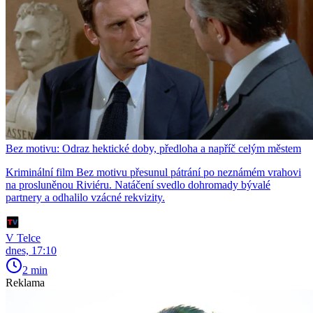
Bez motivu: Odraz hektické doby, předloha a napříč celým městem
Kriminální film Bez motivu přesunul pátrání po neznámém vrahovi
na prosluněnou Riviéru. Natáčení svedlo dohromady bývalé
partnery a odhalilo vzácné rekvizity.
V Telce
dnes, 17:10
2 min
Reklama