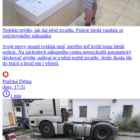
Neteklo mýdlo, tak dal pěstí zrcadlu. Policie hledá vandala ze
smíchovského nákupáku
Svoje nervy neumí ovládat muž, kterého teď kvůli tomu hledá
policie. Na záchodech nákupního centra nerozchodil automatický
dávkovač mýdla, naštval se a pěstí rozbil zrcadlo. Jenže škoda jde
do tisíců a hrozí mu i vězení.
Pražská Drbna
dnes, 17:31
1 min