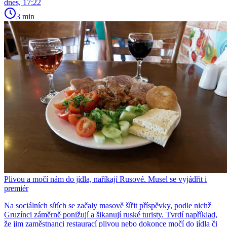
dnes, 17:22
3 min
Plivou a močí nám do jídla, naříkají Rusové. Musel se vyjádřit i
premiér
Na sociálních sítích se začaly masově šířit příspěvky, podle nichž
Gruzínci záměrně ponižují a šikanují ruské turisty. Tvrdí například,
že jim zaměstnanci restaurací plivou nebo dokonce močí do jídla či