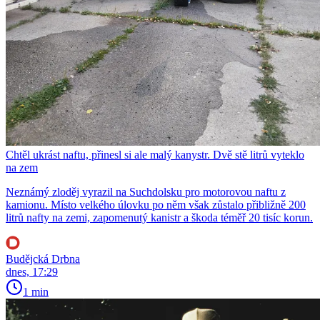
Chtěl ukrást naftu, přinesl si ale malý kanystr. Dvě stě litrů vyteklo
na zem
Neznámý zloděj vyrazil na Suchdolsku pro motorovou naftu z
kamionu. Místo velkého úlovku po něm však zůstalo přibližně 200
litrů nafty na zemi, zapomenutý kanistr a škoda téměř 20 tisíc korun.
Budějcká Drbna
dnes, 17:29
1 min