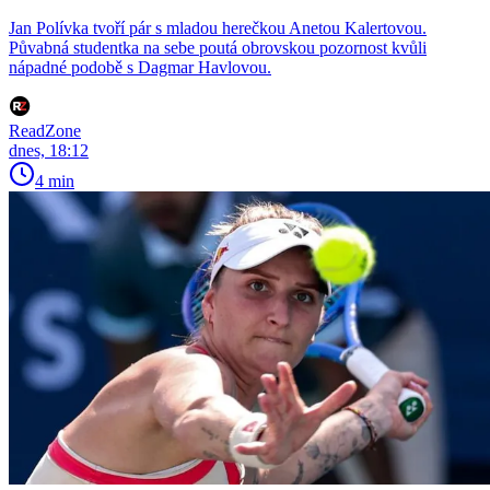
Jan Polívka tvoří pár s mladou herečkou Anetou Kalertovou.
Půvabná studentka na sebe poutá obrovskou pozornost kvůli
nápadné podobě s Dagmar Havlovou.
ReadZone
dnes, 18:12
4 min