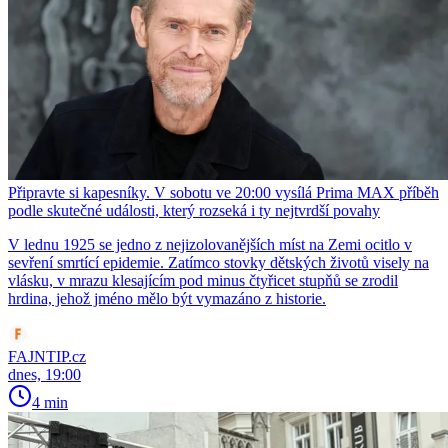
Připravte si kapesníky. V sobotu ve 20:00 vysílá Prima MAX příběh
podle skutečné události, který rozseká i ty nejtvrdší povahy
V lednu 1925 se jedno z nejizolovanějších míst na Zemi ocitlo v
sevření smrtící epidemie. Zatímco stovky dětských životů visely na
vlásku, v mrazu klesajícím pod minus čtyřicet stupňů se zrodil
hrdina, jehož jméno mělo být vymazáno z historie.
FAJNTIP.cz
dnes, 19:00
4 min