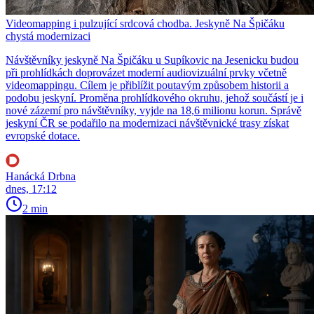
Videomapping i pulzující srdcová chodba. Jeskyně Na Špičáku
chystá modernizaci
Návštěvníky jeskyně Na Špičáku u Supíkovic na Jesenicku budou
při prohlídkách doprovázet moderní audiovizuální prvky včetně
videomappingu. Cílem je přiblížit poutavým způsobem historii a
podobu jeskyní. Proměna prohlídkového okruhu, jehož součástí je i
nové zázemí pro návštěvníky, vyjde na 18,6 milionu korun. Správě
jeskyní ČR se podařilo na modernizaci návštěvnické trasy získat
evropské dotace.
Hanácká Drbna
dnes, 17:12
2 min