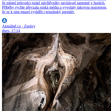
že místní průvodci ruské návštěvníky nechávají samotné v horách.
Příběhy rychle převzala ruská média a vyvolaly takovou pozornost,
že se k nim musel vyjádřit i gruzínský premiér.
Aktuálně.cz - Zprávy
dnes, 17:14