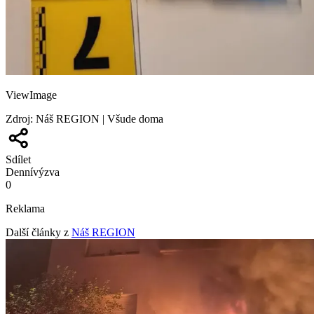
ViewImage
Zdroj
:
Náš REGION | Všude doma
Sdílet
Denní
výzva
0
Reklama
Další články z
Náš REGION