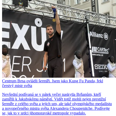
Centrum Brna ovládli šermíři. Jsem jako Kung Fu Panda, řekl
čerstvý mistr světa
Nevšední podívaná se v pátek večer naskytla Brňanům, kteří
zamířili k Jakubskému náměstí. Vidět totiž mohli nejen prestižní
šermíře z celého světa a jejich um, ale také olympijského medailistu
a novopečeného mistra světa Alexandera Choupenitche. Podívejte
se, jak to v srdci jihomoravské metropole vypadalo.