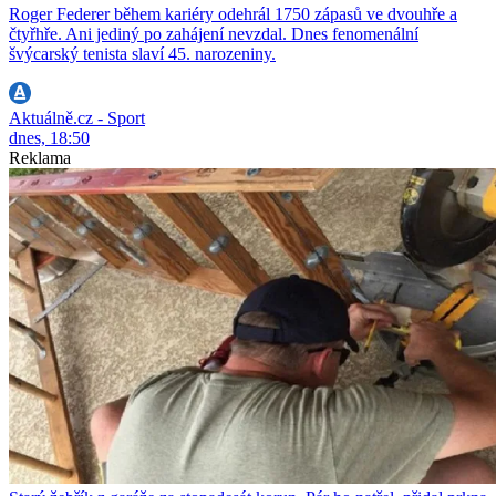
Roger Federer během kariéry odehrál 1750 zápasů ve dvouhře a
čtyřhře. Ani jediný po zahájení nevzdal. Dnes fenomenální
švýcarský tenista slaví 45. narozeniny.
Aktuálně.cz - Sport
dnes, 18:50
Reklama