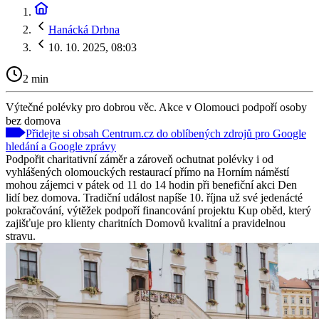
Hanácká Drbna
10. 10. 2025, 08:03
2 min
Výtečné polévky pro dobrou věc. Akce v Olomouci podpoří osoby
bez domova
Přidejte si obsah Centrum.cz do oblíbených zdrojů pro Google
hledání a Google zprávy
Podpořit charitativní záměr a zároveň ochutnat polévky i od
vyhlášených olomouckých restaurací přímo na Horním náměstí
mohou zájemci v pátek od 11 do 14 hodin při benefiční akci Den
lidí bez domova. Tradiční událost napíše 10. října už své jedenácté
pokračování, výtěžek podpoří financování projektu Kup oběd, který
zajišťuje pro klienty charitních Domovů kvalitní a pravidelnou
stravu.