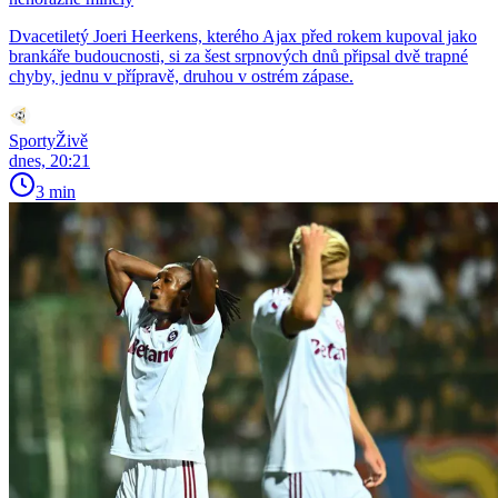
Dvacetiletý Joeri Heerkens, kterého Ajax před rokem kupoval jako
brankáře budoucnosti, si za šest srpnových dnů připsal dvě trapné
chyby, jednu v přípravě, druhou v ostrém zápase.
SportyŽivě
dnes, 20:21
3 min