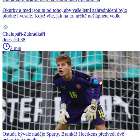
Okurky a med jsou tu od toho, aby vaše letní zahradničení bylo
plodné i veselé. Když víte, jak na to, určitě nešlápnete vedle.
Chalupáři-Zahrádkáři
dnes, 20:38
2 min
Ostuda bývalé naděje Sparty. Brankář Heerkens předvedl dvě
nehorázné minely