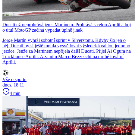
Ducati už neprohrává jen s Martínem. Prohrává s celou Aprilií a boj
o titul MotoGP začíná vypadat úplně jinak
Jorge Martín vyhrál sobotní sprint v Silverstonu. Kdyby šlo jen o
něj, Ducati by si ještě mohla vysvětlovat výsledek kvalitou jednoho
jezdce. Jenže za Martínem nepřijela další Ducati. Přijel Ai Ogura na
Trackhouse Aprilii. A za ním Marco Bezzecchi na druhé tovární
Aprilii.
Vše o sportu
dnes, 18:11
4 min