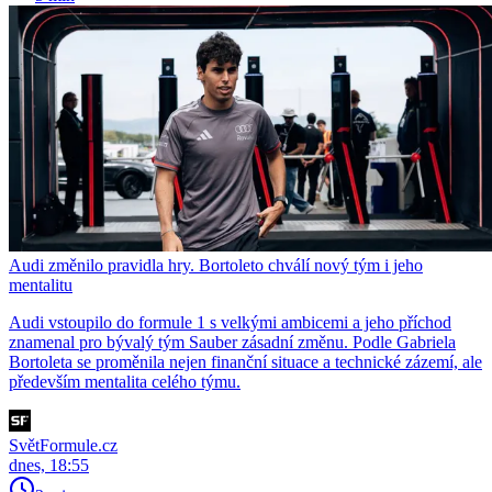
Audi změnilo pravidla hry. Bortoleto chválí nový tým i jeho
mentalitu
Audi vstoupilo do formule 1 s velkými ambicemi a jeho příchod
znamenal pro bývalý tým Sauber zásadní změnu. Podle Gabriela
Bortoleta se proměnila nejen finanční situace a technické zázemí, ale
především mentalita celého týmu.
SvětFormule.cz
dnes, 18:55