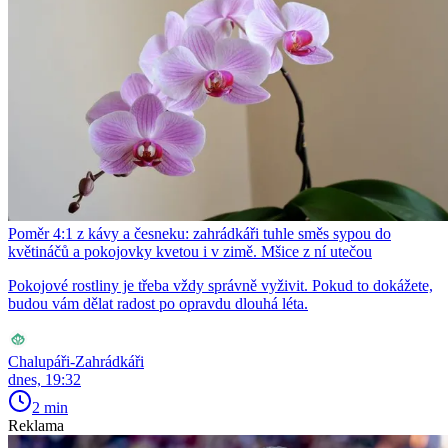
Poměr 4:1 z kávy a česneku: zahrádkáři tuhle směs sypou do
květináčů a pokojovky kvetou i v zimě. Mšice z ní utečou
Pokojové rostliny je třeba vždy správně vyživit. Pokud to dokážete,
budou vám dělat radost po opravdu dlouhá léta.
Chalupáři-Zahrádkáři
dnes, 19:32
2 min
Reklama