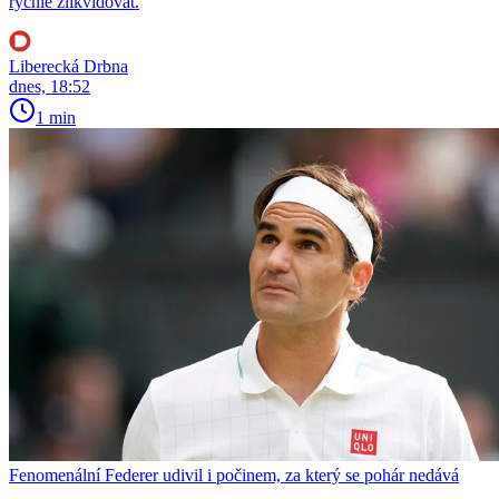
rychle zlikvidovat.
Liberecká Drbna
dnes, 18:52
1 min
Fenomenální Federer udivil i počinem, za který se pohár nedává