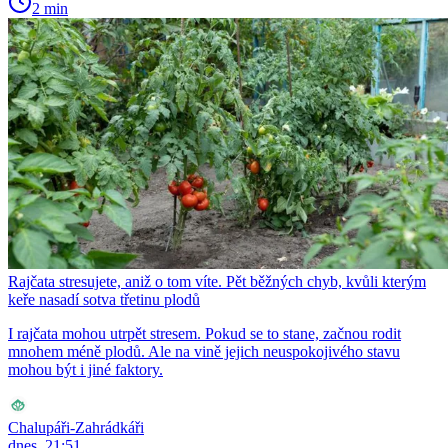
2 min
Rajčata stresujete, aniž o tom víte. Pět běžných chyb, kvůli kterým
keře nasadí sotva třetinu plodů
I rajčata mohou utrpět stresem. Pokud se to stane, začnou rodit
mnohem méně plodů. Ale na vině jejich neuspokojivého stavu
mohou být i jiné faktory.
Chalupáři-Zahrádkáři
dnes, 21:51