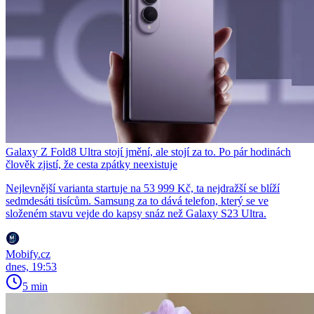
Galaxy Z Fold8 Ultra stojí jmění, ale stojí za to. Po pár hodinách
člověk zjistí, že cesta zpátky neexistuje
Nejlevnější varianta startuje na 53 999 Kč, ta nejdražší se blíží
sedmdesáti tisícům. Samsung za to dává telefon, který se ve
složeném stavu vejde do kapsy snáz než Galaxy S23 Ultra.
Mobify.cz
dnes, 19:53
5 min