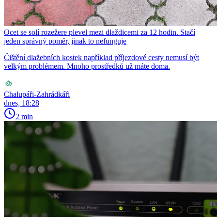
Ocet se solí rozežere plevel mezi dlaždicemi za 12 hodin. Stačí
jeden správný poměr, jinak to nefunguje
Čištění dlažebních kostek například příjezdové cesty nemusí být
velkým problémem. Mnoho prostředků už máte doma.
Chalupáři-Zahrádkáři
dnes, 18:28
2 min