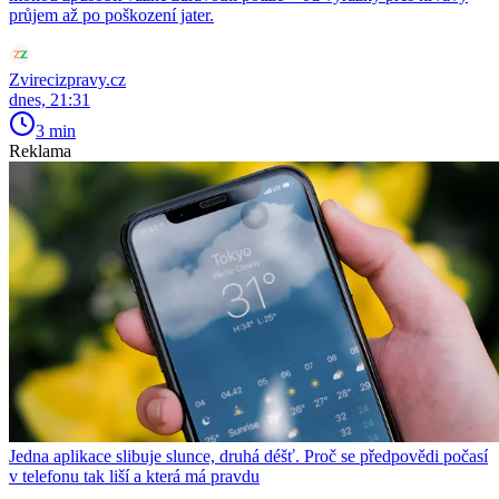
průjem až po poškození jater.
Zvirecizpravy.cz
dnes, 21:31
3 min
Reklama
Jedna aplikace slibuje slunce, druhá déšť. Proč se předpovědi počasí
v telefonu tak liší a která má pravdu