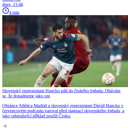
dnes, 21:46
4 min
Slovenský reprezentant Hancko pálí do českého fotbalu: Obávám
se, že dopadneme jako oni
Obránce Atlética Madrid a slovenský reprezentant Dávid Hancko v
červencovém podcastu varoval před stagnací slovenského fotbalu, a
jako odstrašující příklad použil Česko.