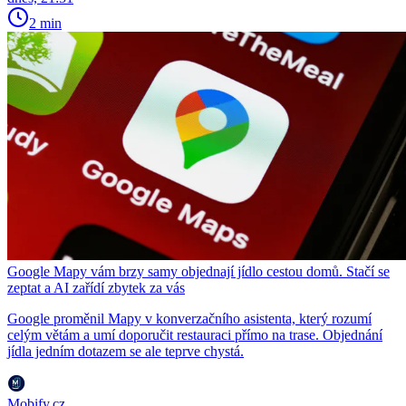
2 min
Google Mapy vám brzy samy objednají jídlo cestou domů. Stačí se
zeptat a AI zařídí zbytek za vás
Google proměnil Mapy v konverzačního asistenta, který rozumí
celým větám a umí doporučit restauraci přímo na trase. Objednání
jídla jedním dotazem se ale teprve chystá.
Mobify.cz