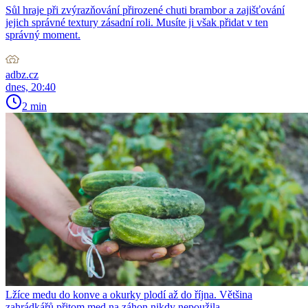
Sůl hraje při zvýrazňování přirozené chuti brambor a zajišťování
jejich správné textury zásadní roli. Musíte ji však přidat v ten
správný moment.
adbz.cz
dnes, 20:40
2 min
Lžíce medu do konve a okurky plodí až do října. Většina
zahrádkářů přitom med na záhon nikdy nepoužila