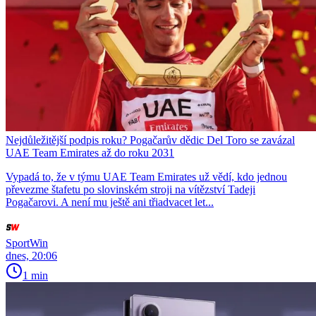
Nejdůležitější podpis roku? Pogačarův dědic Del Toro se zavázal
UAE Team Emirates až do roku 2031
Vypadá to, že v týmu UAE Team Emirates už vědí, kdo jednou
převezme štafetu po slovinském stroji na vítězství Tadeji
Pogačarovi. A není mu ještě ani třiadvacet let...
SportWin
dnes, 20:06
1 min