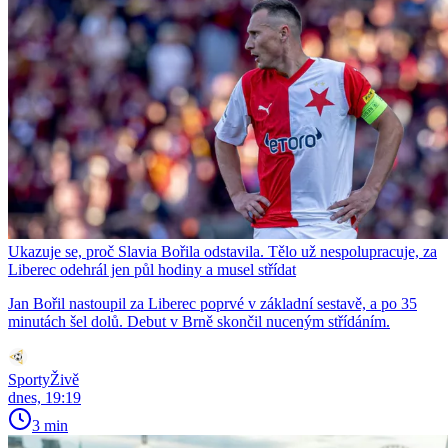
Ukazuje se, proč Slavia Bořila odstavila. Tělo už nespolupracuje, za
Liberec odehrál jen půl hodiny a musel střídat
Jan Bořil nastoupil za Liberec poprvé v základní sestavě, a po 35
minutách šel dolů. Debut v Brně skončil nuceným střídáním.
SportyŽivě
dnes, 19:19
3 min