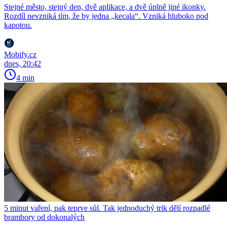
Stejné město, stejný den, dvě aplikace, a dvě úplně jiné ikonky.
Rozdíl nevzniká tím, že by jedna „kecala“. Vzniká hluboko pod
kapotou.
Mobify.cz
dnes, 20:42
4 min
5 minut vaření, pak teprve sůl. Tak jednoduchý trik dělí rozpadlé
brambory od dokonalých