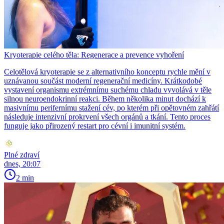
Kryoterapie celého těla: Regenerace a prevence vyhoření
Celotělová kryoterapie se z alternativního konceptu rychle mění v
uznávanou součást moderní regenerační medicíny. Krátkodobé
vystavení organismu extrémnímu suchému chladu vyvolává v těle
silnou neuroendokrinní reakci. Během několika minut dochází k
masivnímu perifernímu stažení cév, po kterém při opětovném zahřátí
následuje intenzivní prokrvení všech orgánů a tkání. Tento proces
funguje jako přirozený restart pro cévní i imunitní systém.
Plné zdraví
dnes, 20:07
2 min