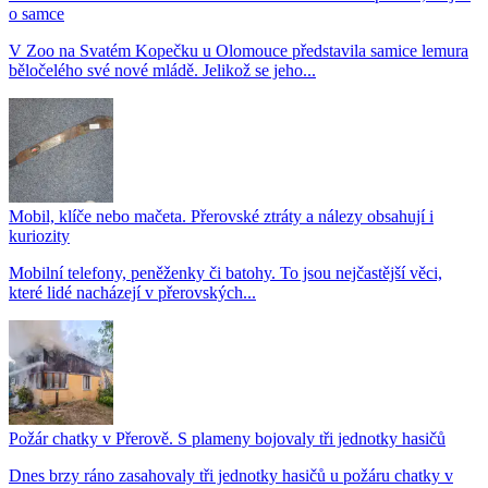
o samce
V Zoo na Svatém Kopečku u Olomouce představila samice lemura
běločelého své nové mládě. Jelikož se jeho...
Mobil, klíče nebo mačeta. Přerovské ztráty a nálezy obsahují i
kuriozity
Mobilní telefony, peněženky či batohy. To jsou nejčastější věci,
které lidé nacházejí v přerovských...
Požár chatky v Přerově. S plameny bojovaly tři jednotky hasičů
Dnes brzy ráno zasahovaly tři jednotky hasičů u požáru chatky v