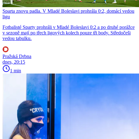
Sparta znovu padla. V Mladé Boleslavi prohrála 0:2, domácí vedou
ligu
Fotbalisté Sparty prohráli v Mladé Boleslavi 0:2 a po druhé porážce
v sezoně mají po třech ligových kolech pouze tři body. Středočeši
vedou tabulku.
Pražská Drbna
dnes, 20:15
1 min