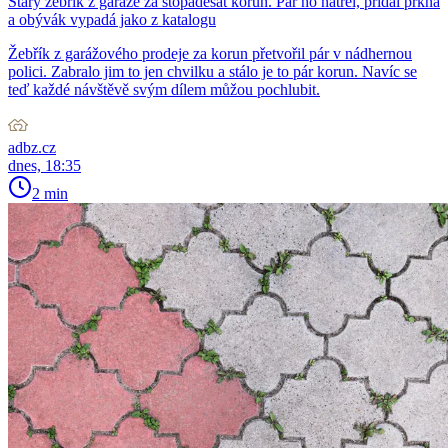
Starý žebřík z garáže za stopadesát korun. Pár ho natřel, přidal prkna
a obývák vypadá jako z katalogu
Žebřík z garážového prodeje za korun přetvořil pár v nádhernou
polici. Zabralo jim to jen chvilku a stálo je to pár korun. Navíc se
teď každé návštěvě svým dílem můžou pochlubit.
adbz.cz
dnes, 18:35
2 min