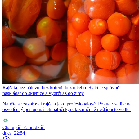
Rajčata bez nálevu, bez koření, bez ničeho. Stačí je správně
naskládat do sklenice a vydrží až do zimy
Naučte se zavařovat rajčata jako profesionálové. Pokud vsadíte na
osvědčený postup našich babiček, pak zaručeně nešlápnete vedle.
Chalupáři-Zahrádkáři
dnes, 22:54