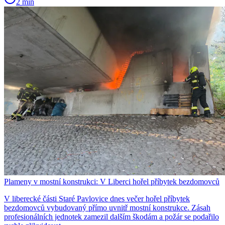
2 min
Plameny v mostní konstrukci: V Liberci hořel příbytek bezdomovců
V liberecké části Staré Pavlovice dnes večer hořel příbytek
bezdomovců vybudovaný přímo uvnitř mostní konstrukce. Zásah
profesionálních jednotek zamezil dalším škodám a požár se podařilo