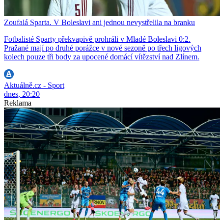
Zoufalá Sparta. V Boleslavi ani jednou nevystřelila na branku
Fotbalisté Sparty překvapivě prohráli v Mladé Boleslavi 0:2.
Pražané mají po druhé porážce v nové sezoně po třech ligových
kolech pouze tři body za upocené domácí vítězství nad Zlínem.
Aktuálně.cz - Sport
dnes, 20:20
Reklama