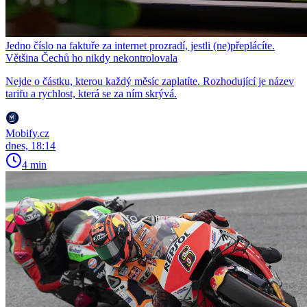
Jedno číslo na faktuře za internet prozradí, jestli (ne)přeplácíte.
Většina Čechů ho nikdy nekontrolovala
Nejde o částku, kterou každý měsíc zaplatíte. Rozhodující je název
tarifu a rychlost, která se za ním skrývá.
Mobify.cz
dnes, 18:14
4 min