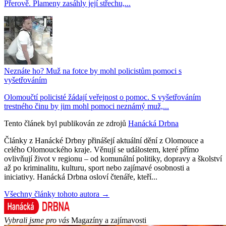
Přerově. Plameny zasáhly její střechu,...
Neznáte ho? Muž na fotce by mohl policistům pomoci s
vyšetřováním
Olomoučtí policisté žádají veřejnost o pomoc. S vyšetřováním
trestného činu by jim mohl pomoci neznámý muž,...
Tento článek byl publikován ze zdrojů
Hanácká Drbna
Články z Hanácké Drbny přinášejí aktuální dění z Olomouce a
celého Olomouckého kraje. Věnují se událostem, které přímo
ovlivňují život v regionu – od komunální politiky, dopravy a školství
až po kriminalitu, kulturu, sport nebo zajímavé osobnosti a
iniciativy. Hanácká Drbna osloví čtenáře, kteří...
Všechny články tohoto autora →
Vybrali jsme pro vás
Magazíny a zajímavosti