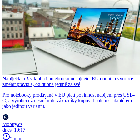
Nabíječku už v krabici notebooku nenajdete. EU donutila výrobce
změnit pravidla, od dubna jedině za své
Pro notebooky prodávané v EU platí povinnost nabíjení přes USB-
C, a výrobci už nesmí nutit zákazníky kupovat balení s adaptérem
jako jedinou variantu.
Mobify.cz
dnes, 19:17
5 min