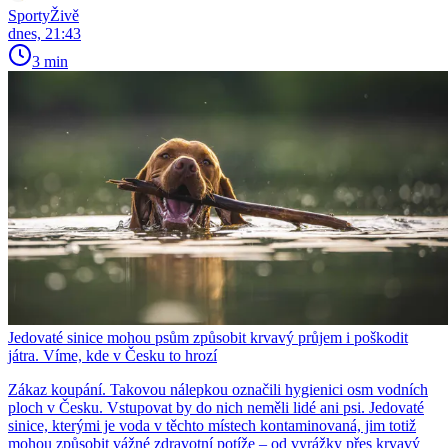
SportyŽivě
dnes, 21:43
3 min
Jedovaté sinice mohou psům způsobit krvavý průjem i poškodit
játra. Víme, kde v Česku to hrozí
Zákaz koupání. Takovou nálepkou označili hygienici osm vodních
ploch v Česku. Vstupovat by do nich neměli lidé ani psi. Jedovaté
sinice, kterými je voda v těchto místech kontaminovaná, jim totiž
mohou způsobit vážné zdravotní potíže – od vyrážky přes krvavý