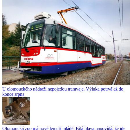
U olomouckého nádraží nepojedou tramvaje. Výluka potrvá až do
konce srpna
Olomoucká zoo má nové lemuří mládě. Bílá hlava napovídá, že jde