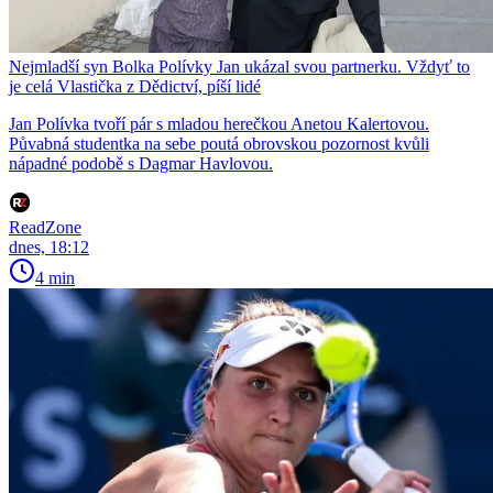
Nejmladší syn Bolka Polívky Jan ukázal svou partnerku. Vždyť to
je celá Vlastička z Dědictví, píší lidé
Jan Polívka tvoří pár s mladou herečkou Anetou Kalertovou.
Půvabná studentka na sebe poutá obrovskou pozornost kvůli
nápadné podobě s Dagmar Havlovou.
ReadZone
dnes, 18:12
4 min