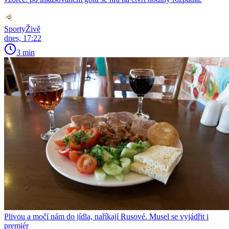
SportyŽivě
dnes, 17:22
3 min
Plivou a močí nám do jídla, naříkají Rusové. Musel se vyjádřit i
premiér