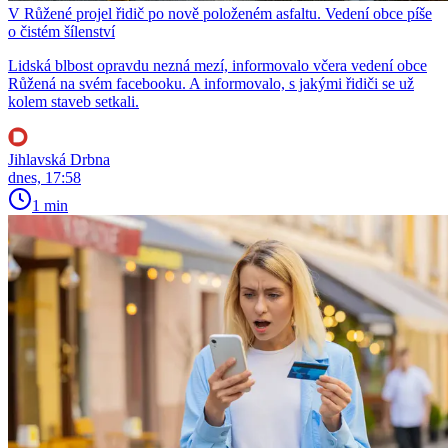
V Růžené projel řidič po nově položeném asfaltu. Vedení obce píše
o čistém šílenství
Lidská blbost opravdu nezná mezí, informovalo včera vedení obce
Růžená na svém facebooku. A informovalo, s jakými řidiči se už
kolem staveb setkali.
Jihlavská Drbna
dnes, 17:58
1 min