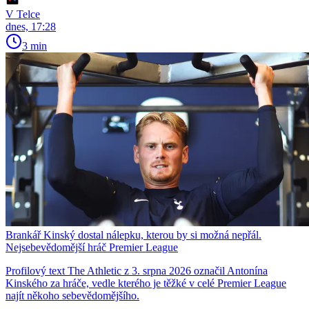
V Telce
dnes, 17:28
3 min
Brankář Kinský dostal nálepku, kterou by si možná nepřál.
Nejsebevědomější hráč Premier League
Profilový text The Athletic z 3. srpna 2026 označil Antonína
Kinského za hráče, vedle kterého je těžké v celé Premier League
najít někoho sebevědomějšího.