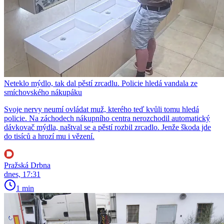
Neteklo mýdlo, tak dal pěstí zrcadlu. Policie hledá vandala ze
smíchovského nákupáku
Svoje nervy neumí ovládat muž, kterého teď kvůli tomu hledá
policie. Na záchodech nákupního centra nerozchodil automatický
dávkovač mýdla, naštval se a pěstí rozbil zrcadlo. Jenže škoda jde
do tisíců a hrozí mu i vězení.
Pražská Drbna
dnes, 17:31
1 min