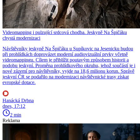
Videomapping i pulzující srdcová chodba. Jeskyně Na Špičáku
chystá modernizaci
Návštěvníky jeskyně Na Špičáku u Supíkovic na Jesenicku budou
při prohlídkách doprovázet moderní audiovizuální prvky včetně
videomappingu. Cílem je přiblížit poutavým způsobem historii a
podobu jeskyní. Proměna prohlídkového okruhu, jehož součástí je i
nové zázemí pro návštěvníky, vyjde na 18,6 milionu korun. Správě
jeskyní ČR se podařilo na modernizaci návštěvnické trasy získat
evropské dotace.
Hanácká Drbna
dnes, 17:12
2 min
Reklama