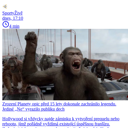
SportyŽivě
dnes, 17:10
4 min
Zrození Planety opic před 15 lety dokonale zachránilo legendu.
Jediné „Ne“ vyrazilo publiku dech
Hollywood si vždycky najde záminku k vytvoření prequelu nebo
rebootu, jímž pořádně vyždímá existující úspěšnou franšízu.