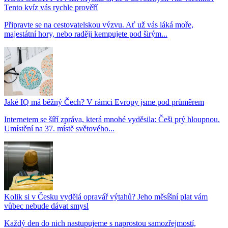
Tento kvíz vás rychle prověří
Připravte se na cestovatelskou výzvu. Ať už vás láká moře,
majestátní hory, nebo raději kempujete pod širým...
Jaké IQ má běžný Čech? V rámci Evropy jsme pod průměrem
Internetem se šíří zpráva, která mnohé vyděsila: Češi prý hloupnou.
Umístění na 37. místě světového...
Kolik si v Česku vydělá opravář výtahů? Jeho měsíšní plat vám
vůbec nebude dávat smysl
Každý den do nich nastupujeme s naprostou samozřejmostí,