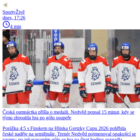
SportyŽivě
dnes, 17:26
4 min
Česká osmnáctka přišla o medaili. Nedvěd popsal 15 minut, kdy se
týmu zhroutila hra po gólu soupeře
Porážka 4:5 s Finskem na Hlinka Gretzky Cupu 2026 pohřbila
české naděje na semifinále. Trenér Nedvěd pojmenoval opakující se
vzorec: po inkasovaném gólu se hra na čtvrt hodiny rozpadla.