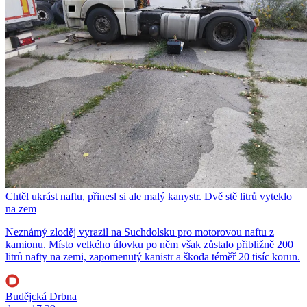
Chtěl ukrást naftu, přinesl si ale malý kanystr. Dvě stě litrů vyteklo
na zem
Neznámý zloděj vyrazil na Suchdolsku pro motorovou naftu z
kamionu. Místo velkého úlovku po něm však zůstalo přibližně 200
litrů nafty na zemi, zapomenutý kanistr a škoda téměř 20 tisíc korun.
Budějcká Drbna