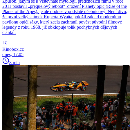
Způsob, jakým se k vrstevnaté mytologii předchozích filmů v roce
2011 postavil „prequelový reboot“ Zrození Planety opic (Rise of the
Planet of the Apes), je ale dodnes v podstatě učebnicový. Není divu,
že první velký snímek Ruperta Wyatta položil základ modernímu
pavilonu opičí ságy, který zcela zachránil pověst původní filmové
legendy z roku 1968, již obklopuje tolik pochybných dějových
článků.
Kinobox.cz
dnes, 17:05
8 min