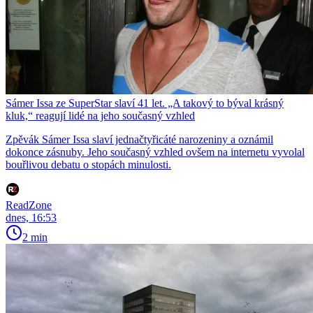
Sámer Issa ze SuperStar slaví 41 let. „A takový to býval krásný
kluk,“ reagují lidé na jeho současný vzhled
Zpěvák Sámer Issa slaví jednačtyřicáté narozeniny a oznámil
dokonce zásnuby. Jeho současný vzhled ovšem na internetu vyvolal
bouřlivou debatu o stopách minulosti.
ReadZone
dnes, 16:53
2 min