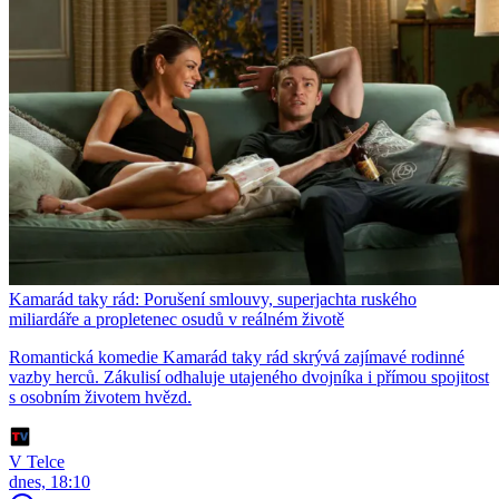
Kamarád taky rád: Porušení smlouvy, superjachta ruského
miliardáře a propletenec osudů v reálném životě
Romantická komedie Kamarád taky rád skrývá zajímavé rodinné
vazby herců. Zákulisí odhaluje utajeného dvojníka i přímou spojitost
s osobním životem hvězd.
V Telce
dnes, 18:10