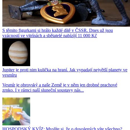
S těmito figurkami si hrálo každé dítě v ČSSR. Dnes už jsou
vzácností ve vitrínách a sbětatelé nabízíjí 11 000 Kč
Jupiter je proti nim kulička na hraní. Jak vypadají největší planety ve
vesmíru
Vesmír je obrovský a naše Země je v něm jen drobné prachové
zrnko. I v rámci naší sluneční soustavy nás...
HOSPODSKÝ KVÍZ: Myslíte si, že o dovolených víte všechno?