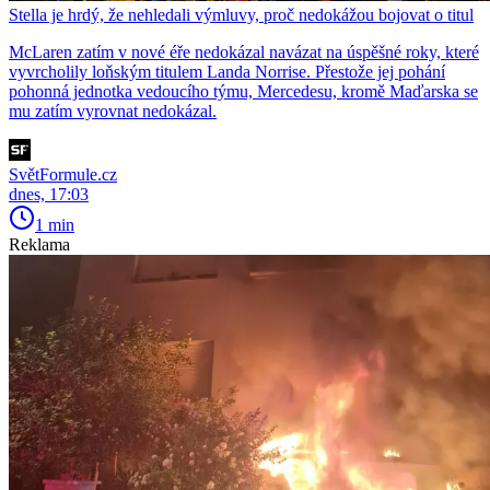
Stella je hrdý, že nehledali výmluvy, proč nedokážou bojovat o titul
McLaren zatím v nové éře nedokázal navázat na úspěšné roky, které
vyvrcholily loňským titulem Landa Norrise. Přestože jej pohání
pohonná jednotka vedoucího týmu, Mercedesu, kromě Maďarska se
mu zatím vyrovnat nedokázal.
SvětFormule.cz
dnes, 17:03
1 min
Reklama