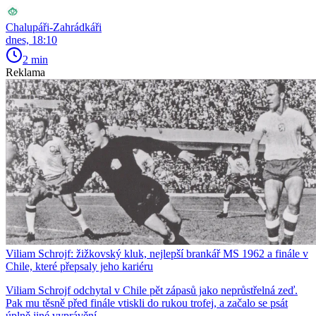
Chalupáři-Zahrádkáři
dnes, 18:10
2 min
Reklama
Viliam Schrojf: žižkovský kluk, nejlepší brankář MS 1962 a finále v
Chile, které přepsaly jeho kariéru
Viliam Schrojf odchytal v Chile pět zápasů jako neprůstřelná zeď.
Pak mu těsně před finále vtiskli do rukou trofej, a začalo se psát
úplně jiné vyprávění.