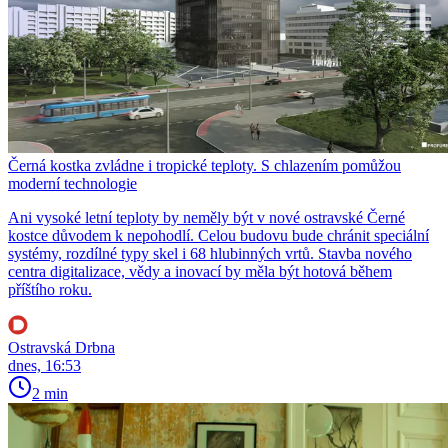
Černá kostka zvládne i tropické teploty. S chlazením pomůžou
moderní technologie
Ani vysoké letní teploty by neměly být v nové ostravské Černé
kostce důvodem k nepohodlí. Celou budovu bude chránit speciální
systémy, rozdílné typy skel i 68 hlubinných vrtů. Stavba nového
centra digitalizace, vědy a inovací by měla být hotová během
příštího roku.
Ostravská Drbna
dnes, 16:53
2 min