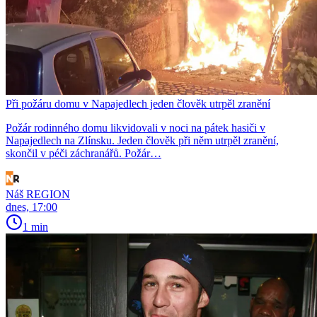
Při požáru domu v Napajedlech jeden člověk utrpěl zranění
Požár rodinného domu likvidovali v noci na pátek hasiči v
Napajedlech na Zlínsku. Jeden člověk při něm utrpěl zranění,
skončil v péči záchranářů. Požár…
Náš REGION
dnes, 17:00
1 min