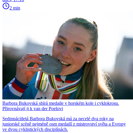
2 min
Barbora Bukovská sbírá medaile v horském kole i cyklokrosu.
Přirovnávají ji k van der Poelovi
Sedmnáctiletá Barbora Bukovská má za necelé dva roky na
juniorské scéně nejméně osm medailí z mistrovství světa a Evropy
ve dvou cyklistických disciplínách.