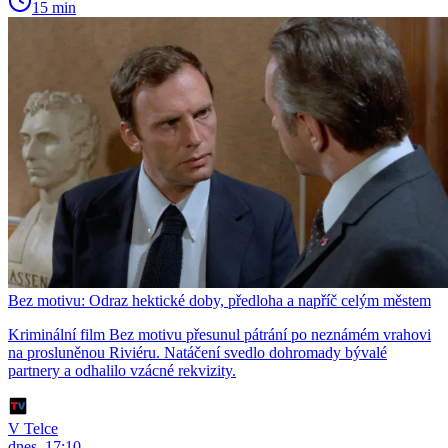
15 min
Bez motivu: Odraz hektické doby, předloha a napříč celým městem
Kriminální film Bez motivu přesunul pátrání po neznámém vrahovi
na prosluněnou Riviéru. Natáčení svedlo dohromady bývalé
partnery a odhalilo vzácné rekvizity.
V Telce
dnes, 17:10