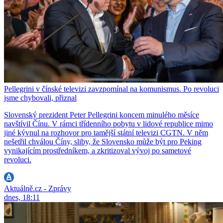
Pellegrini v čínské televizi zavzpomínal na komunismus. Po revoluci
jsme chybovali, přiznal
Slovenský prezident Peter Pellegrini koncem minulého měsíce
navštívil Čínu. V rámci třídenního pobytu v lidové republice mimo
jiné kývnul na rozhovor pro tamější státní televizi CGTN. V něm
nešetřil chválou Číny, sliby, že Slovensko může být pro Peking
vynikajícím prostředníkem, a zkritizoval vývoj po sametové
revoluci.
Aktuálně.cz - Zprávy
dnes, 18:11