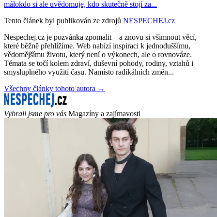
málokdo si ale uvědomuje, kdo skutečně stojí za...
Tento článek byl publikován ze zdrojů
NESPECHEJ.cz
Nespechej.cz je pozvánka zpomalit – a znovu si všimnout věcí,
které běžně přehlížíme. Web nabízí inspiraci k jednoduššímu,
vědomějšímu životu, který není o výkonech, ale o rovnováze.
Témata se točí kolem zdraví, duševní pohody, rodiny, vztahů i
smysluplného využití času. Namísto radikálních změn...
Všechny články tohoto autora →
Vybrali jsme pro vás
Magazíny a zajímavosti