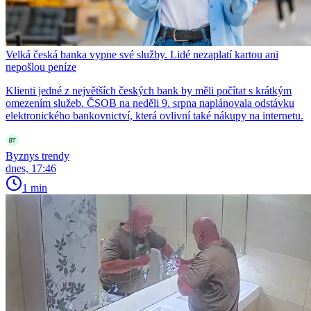
Velká česká banka vypne své služby. Lidé nezaplatí kartou ani
nepošlou peníze
Klienti jedné z největších českých bank by měli počítat s krátkým
omezením služeb. ČSOB na neděli 9. srpna naplánovala odstávku
elektronického bankovnictví, která ovlivní také nákupy na internetu.
Byznys trendy
dnes, 17:46
1 min