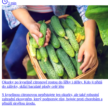
3 min
Okurky po kyselině citronové rostou do šířky i délky. Kdo ji přidá
do zálivky, sklízí baculaté plody celé léto
S kyselinou citronovou nepěstujete jen okurky, ale také robustní
zahradní ekosystém, který podporuje růst, bojuje proti chorobám a
přináší skvělou úrodu.