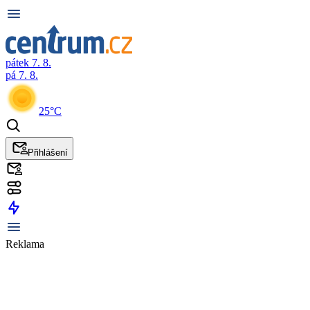
pátek 7. 8.
pá 7. 8.
25°C
Přihlášení
Reklama