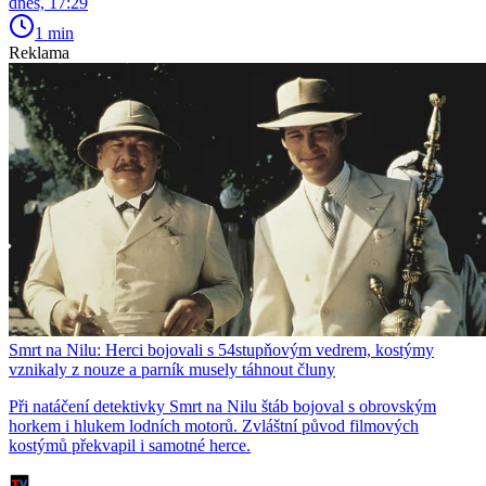
dnes, 17:29
1 min
Reklama
Smrt na Nilu: Herci bojovali s 54stupňovým vedrem, kostýmy
vznikaly z nouze a parník musely táhnout čluny
Při natáčení detektivky Smrt na Nilu štáb bojoval s obrovským
horkem i hlukem lodních motorů. Zvláštní původ filmových
kostýmů překvapil i samotné herce.