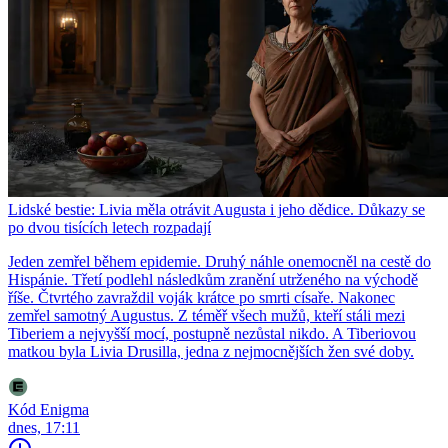
Lidské bestie: Livia měla otrávit Augusta i jeho dědice. Důkazy se
po dvou tisících letech rozpadají
Jeden zemřel během epidemie. Druhý náhle onemocněl na cestě do
Hispánie. Třetí podlehl následkům zranění utrženého na východě
říše. Čtvrtého zavraždil voják krátce po smrti císaře. Nakonec
zemřel samotný Augustus. Z téměř všech mužů, kteří stáli mezi
Tiberiem a nejvyšší mocí, postupně nezůstal nikdo. A Tiberiovou
matkou byla Livia Drusilla, jedna z nejmocnějších žen své doby.
Kód Enigma
dnes, 17:11