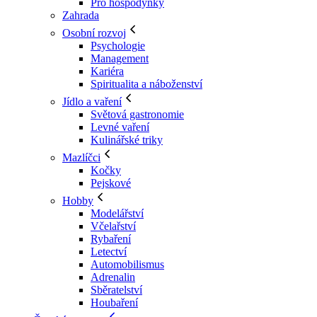
Pro hospodyňky
Zahrada
Osobní rozvoj
Psychologie
Management
Kariéra
Spiritualita a náboženství
Jídlo a vaření
Světová gastronomie
Levné vaření
Kulinářské triky
Mazlíčci
Kočky
Pejskové
Hobby
Modelářství
Včelařství
Rybaření
Letectví
Automobilismus
Adrenalin
Sběratelství
Houbaření