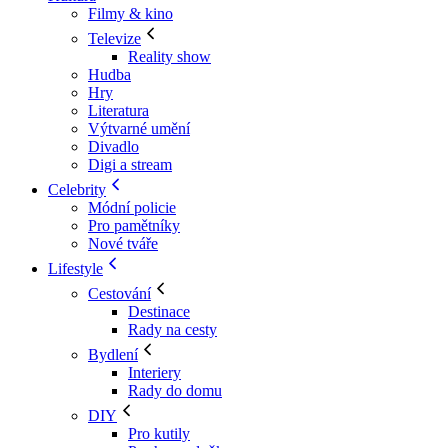
Filmy & kino
Televize
Reality show
Hudba
Hry
Literatura
Výtvarné umění
Divadlo
Digi a stream
Celebrity
Módní policie
Pro pamětníky
Nové tváře
Lifestyle
Cestování
Destinace
Rady na cesty
Bydlení
Interiery
Rady do domu
DIY
Pro kutily