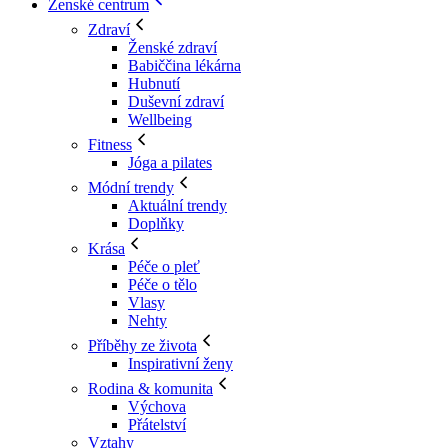
Ženské centrum
Zdraví
Ženské zdraví
Babiččina lékárna
Hubnutí
Duševní zdraví
Wellbeing
Fitness
Jóga a pilates
Módní trendy
Aktuální trendy
Doplňky
Krása
Péče o pleť
Péče o tělo
Vlasy
Nehty
Příběhy ze života
Inspirativní ženy
Rodina & komunita
Výchova
Přátelství
Vztahy