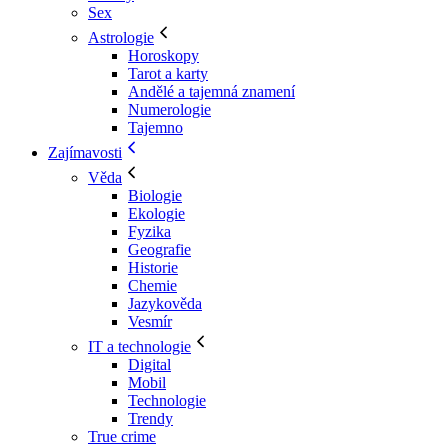
Sex
Astrologie
Horoskopy
Tarot a karty
Andělé a tajemná znamení
Numerologie
Tajemno
Zajímavosti
Věda
Biologie
Ekologie
Fyzika
Geografie
Historie
Chemie
Jazykověda
Vesmír
IT a technologie
Digital
Mobil
Technologie
Trendy
True crime