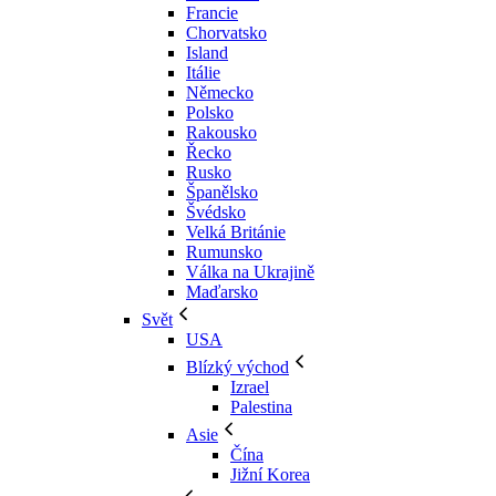
Francie
Chorvatsko
Island
Itálie
Německo
Polsko
Rakousko
Řecko
Rusko
Španělsko
Švédsko
Velká Británie
Rumunsko
Válka na Ukrajině
Maďarsko
Svět
USA
Blízký východ
Izrael
Palestina
Asie
Čína
Jižní Korea