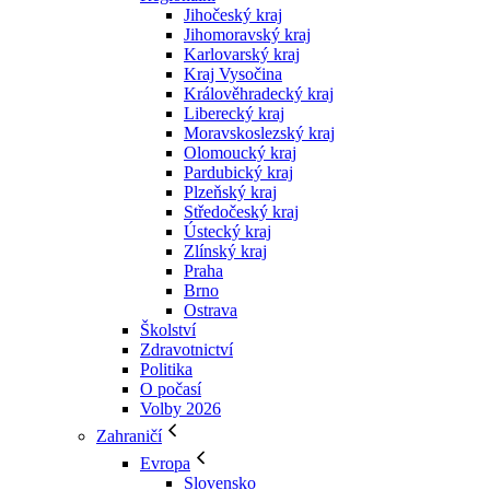
Jihočeský kraj
Jihomoravský kraj
Karlovarský kraj
Kraj Vysočina
Králověhradecký kraj
Liberecký kraj
Moravskoslezský kraj
Olomoucký kraj
Pardubický kraj
Plzeňský kraj
Středočeský kraj
Ústecký kraj
Zlínský kraj
Praha
Brno
Ostrava
Školství
Zdravotnictví
Politika
O počasí
Volby 2026
Zahraničí
Evropa
Slovensko