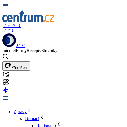
pátek 7. 8.
pá 7. 8.
24°C
Internet
Firmy
Recepty
Slovníky
Přihlášení
Zprávy
Domácí
Regionální