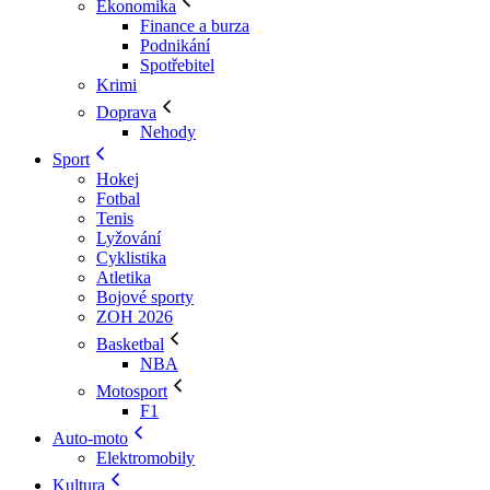
Ekonomika
Finance a burza
Podnikání
Spotřebitel
Krimi
Doprava
Nehody
Sport
Hokej
Fotbal
Tenis
Lyžování
Cyklistika
Atletika
Bojové sporty
ZOH 2026
Basketbal
NBA
Motosport
F1
Auto-moto
Elektromobily
Kultura