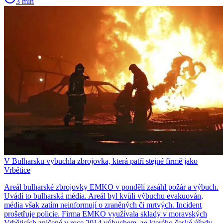
3 min
V Bulharsku vybuchla zbrojovka, která patří stejné firmě jako
Vrbětice
Areál bulharské zbrojovky EMKO v pondělí zasáhl požár a výbuch.
Uvádí to bulharská média. Areál byl kvůli výbuchu evakuován,
média však zatím neinformují o zraněných či mrtvých. Incident
prošetřuje policie. Firma EMKO využívala sklady v moravských
Vrběticích zničené v roce 2014 výbuchem, ze kterého české úřady