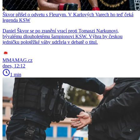
Škvor přišel o odvetu s Fleurym. V Karlových Varech ho teď čeká
legenda KSW
Daniel Škvor se po zranění vrací proti Tomaszi Narkunovi,
bývalému dlouholetému šampionovi KSW. Výhra by českou
jedničku polotěžké váhy udržela v debatě o titul.
MMAMAG.cz
dnes, 12:12
1 min