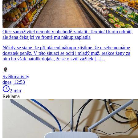
Otec samoživitel nemohl v obchodě zaplatit. Terminál kartu odmítl,
ale žena čekající ve frontě mu nákup zaplatila
Někdy se stane, že při placení nákupu zjistíme, že u sebe nemáme
dostatek peněz. V této situaci se ocitl i mladý muž, reakce ženy za
ním ho však natolik dojala, že se o svůj zážitek [...]...
Světkreativity
dnes, 12:53
2 min
Reklama