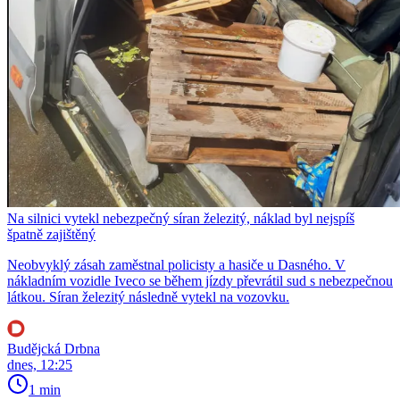
Na silnici vytekl nebezpečný síran železitý, náklad byl nejspíš
špatně zajištěný
Neobvyklý zásah zaměstnal policisty a hasiče u Dasného. V
nákladním vozidle Iveco se během jízdy převrátil sud s nebezpečnou
látkou. Síran železitý následně vytekl na vozovku.
Budějcká Drbna
dnes, 12:25
1 min