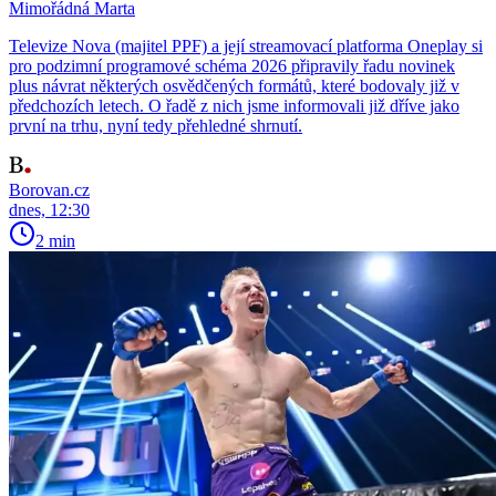
Mimořádná Marta
Televize Nova (majitel PPF) a její streamovací platforma Oneplay si
pro podzimní programové schéma 2026 připravily řadu novinek
plus návrat některých osvědčených formátů, které bodovaly již v
předchozích letech. O řadě z nich jsme informovali již dříve jako
první na trhu, nyní tedy přehledné shrnutí.
Borovan.cz
dnes, 12:30
2 min