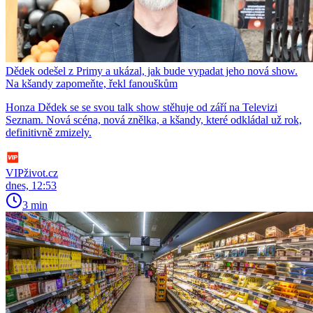
Dědek odešel z Primy a ukázal, jak bude vypadat jeho nová show.
Na kšandy zapomeňte, řekl fanouškům
Honza Dědek se se svou talk show stěhuje od září na Televizi
Seznam. Nová scéna, nová znělka, a kšandy, které odkládal už rok,
definitivně zmizely.
VIPživot.cz
dnes, 12:53
3 min