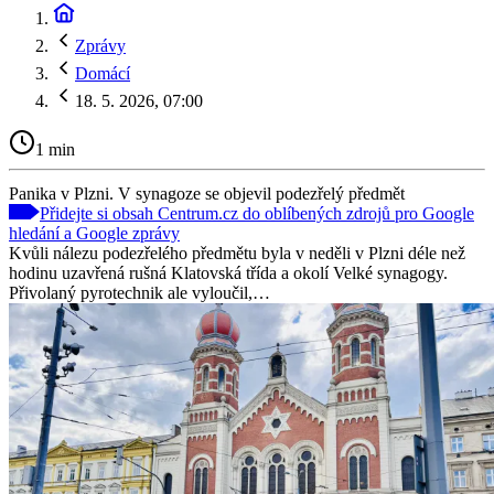
Zprávy
Domácí
18. 5. 2026, 07:00
1 min
Panika v Plzni. V synagoze se objevil podezřelý předmět
Přidejte si obsah Centrum.cz do oblíbených zdrojů pro Google
hledání a Google zprávy
Kvůli nálezu podezřelého předmětu byla v neděli v Plzni déle než
hodinu uzavřená rušná Klatovská třída a okolí Velké synagogy.
Přivolaný pyrotechnik ale vyloučil,…