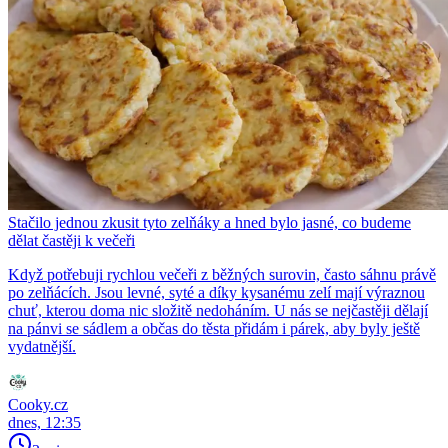
Stačilo jednou zkusit tyto zelňáky a hned bylo jasné, co budeme
dělat častěji k večeři
Když potřebuji rychlou večeři z běžných surovin, často sáhnu právě
po zelňácích. Jsou levné, syté a díky kysanému zelí mají výraznou
chuť, kterou doma nic složitě nedoháním. U nás se nejčastěji dělají
na pánvi se sádlem a občas do těsta přidám i párek, aby byly ještě
vydatnější.
Cooky.cz
dnes, 12:35