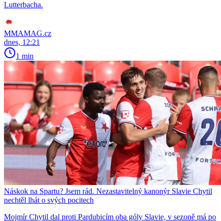
Lutterbacha.
MMAMAG.cz
dnes, 12:21
1 min
Náskok na Spartu? Jsem rád. Nezastavitelný kanonýr Slavie Chytil
nechtěl lhát o svých pocitech
Mojmír Chytil dal proti Pardubicím oba góly Slavie, v sezoně má po