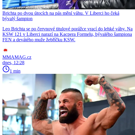
Brichta po dvou útocích na pás mění váhu. V Liberci ho čeká
bývalý šampion
Leo Brichta se po červnové titulové porážce vrací do lehké váhy. Na
KSW 121 v Liberci narazí na Kacpera Formelu, bývalého šampiona
FEN a devátého muže žebříčku KSW.
MMAMAG.cz
dnes, 12:28
1 min