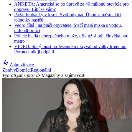
ANKETA: Americká se po úpravě za 40 milionů otevřela pro
dopravu. Líbí se vám?
Požár hrabanky v lese u Svobody nad Úpou zaměstnal tři
jednotky hasičů
Vedro číhá i na ptačí obyvatele. Stačí malá miska s vodou,
radí odborníci
Policie hledá nebezpečného muže, dřív už shodil člověka pod
metro
VIDEO: Starý most na Jesenicku ukrýval od války trhavinu.
Pyrotechnik ji odpálil
Zobrazit více
Zprávy
Domácí
Regionální
Vybrali jsme pro vás
Magazíny a zajímavosti