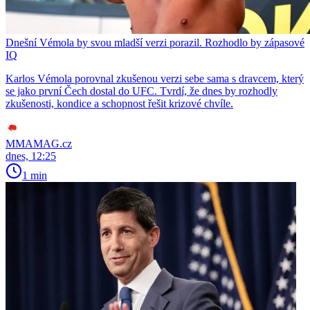
Dnešní Vémola by svou mladší verzi porazil. Rozhodlo by zápasové
IQ
Karlos Vémola porovnal zkušenou verzi sebe sama s dravcem, který
se jako první Čech dostal do UFC. Tvrdí, že dnes by rozhodly
zkušenosti, kondice a schopnost řešit krizové chvíle.
MMAMAG.cz
dnes, 12:25
1 min