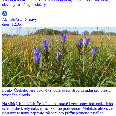
obvinily ruské tajné služby.
Aktuálně.cz - Zprávy
dnes, 12:35
Louky Českého lesa pokryly modré květy. Jsou zásadní pro přežití
vzácného motýla
Na vlhkých loukách Českého lesa právě kvete hořec hořepník. Jeho
sytě modré květy nabízejí úchvatnou podívanou. Málokdo ale ví, že
jsou tyto rostliny naprosto zásadní pro přežití jednoho z našich