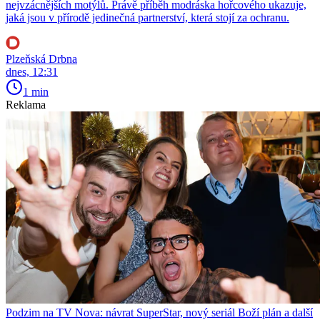
nejvzácnějších motýlů. Právě příběh modráska hořcového ukazuje,
jaká jsou v přírodě jedinečná partnerství, která stojí za ochranu.
Plzeňská Drbna
dnes, 12:31
1 min
Reklama
Podzim na TV Nova: návrat SuperStar, nový seriál Boží plán a další