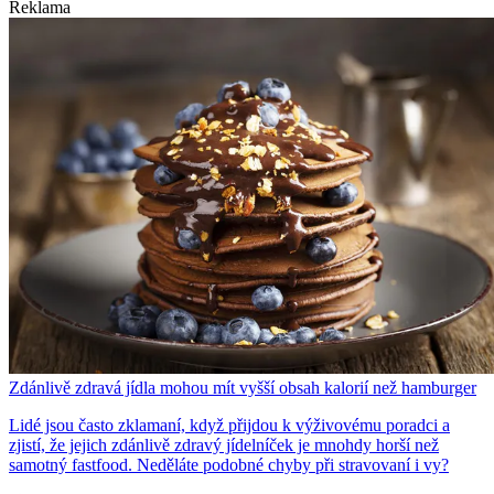
Reklama
Zdánlivě zdravá jídla mohou mít vyšší obsah kalorií než hamburger
Lidé jsou často zklamaní, když přijdou k výživovému poradci a
zjistí, že jejich zdánlivě zdravý jídelníček je mnohdy horší než
samotný fastfood. Neděláte podobné chyby při stravovaní i vy?