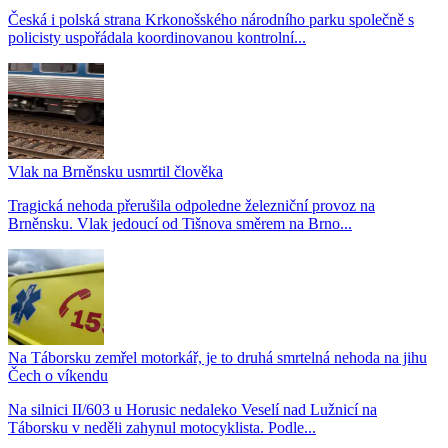
Česká i polská strana Krkonošského národního parku společně s
policisty uspořádala koordinovanou kontrolní...
Vlak na Brněnsku usmrtil člověka
Tragická nehoda přerušila odpoledne železniční provoz na
Brněnsku. Vlak jedoucí od Tišnova směrem na Brno...
Na Táborsku zemřel motorkář, je to druhá smrtelná nehoda na jihu
Čech o víkendu
Na silnici II/603 u Horusic nedaleko Veselí nad Lužnicí na
Táborsku v neděli zahynul motocyklista. Podle...