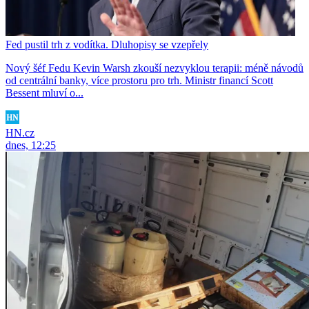
Fed pustil trh z vodítka. Dluhopisy se vzepřely
Nový šéf Fedu Kevin Warsh zkouší nezvyklou terapii: méně návodů
od centrální banky, více prostoru pro trh. Ministr financí Scott
Bessent mluví o...
HN.cz
dnes, 12:25