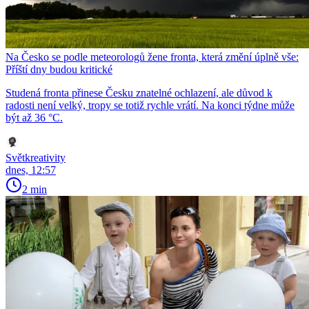
Na Česko se podle meteorologů žene fronta, která změní úplně vše:
Příští dny budou kritické
Studená fronta přinese Česku znatelné ochlazení, ale důvod k
radosti není velký, tropy se totiž rychle vrátí. Na konci týdne může
být až 36 °C.
Světkreativity
dnes, 12:57
2 min