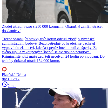
Zloděj ukradl trezor s 250 000 korunami. Okamžitě zamířil utrácet
do zlatnictví
Trezor obsahující stovky tisíc korun odcizil zloděj v plzeňské
administrativní budově. Bezprostředně po krádeži se pachatel
vypravil do zlatnictví, kde část peněz hned utratil za šperky. Ze
svého lupu a zakoupených šperků se ale dlouho neradoval.
Kriminalisté totiž muže zadrželi necelých 24 hodin po vloupání. Do
té doby dokázal utratit 154 000 korun.
Plzeňská Drbna
dnes, 12:12
2 min