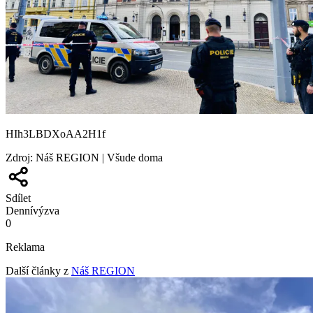
HIh3LBDXoAA2H1f
Zdroj
:
Náš REGION | Všude doma
Sdílet
Denní
výzva
0
Reklama
Další články z
Náš REGION