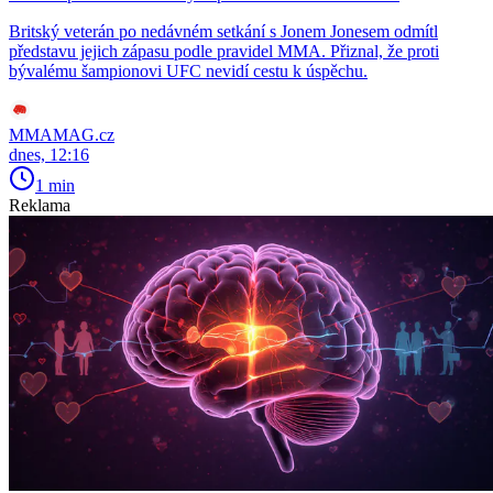
Britský veterán po nedávném setkání s Jonem Jonesem odmítl
představu jejich zápasu podle pravidel MMA. Přiznal, že proti
bývalému šampionovi UFC nevidí cestu k úspěchu.
MMAMAG.cz
dnes, 12:16
1 min
Reklama