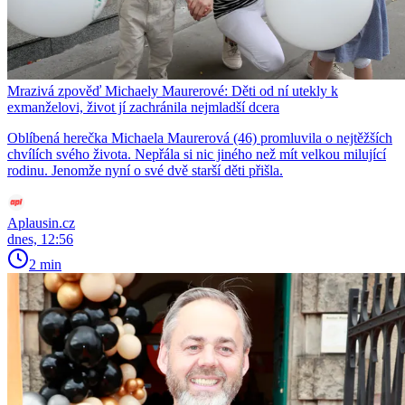
Mrazivá zpověď Michaely Maurerové: Děti od ní utekly k
exmanželovi, život jí zachránila nejmladší dcera
Oblíbená herečka Michaela Maurerová (46) promluvila o nejtěžších
chvílích svého života. Nepřála si nic jiného než mít velkou milující
rodinu. Jenomže nyní o své dvě starší děti přišla.
Aplausin.cz
dnes, 12:56
2 min