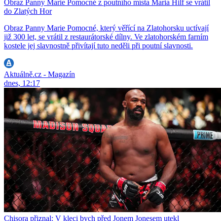
Obraz Panny Marie Pomocné z poutního místa Maria Hilf se vrátil
do Zlatých Hor
Obraz Panny Marie Pomocné, který věřící na Zlatohorsku uctívají
již 300 let, se vrátil z restaurátorské dílny. Ve zlatohorském farním
kostele jej slavnostně přivítají tuto neděli při poutní slavnosti.
Aktuálně.cz - Magazín
dnes, 12:17
Chisora přiznal: V kleci bych před Jonem Jonesem utekl