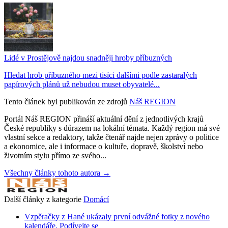
Lidé v Prostějově najdou snadněji hroby příbuzných
Hledat hrob příbuzného mezi tisíci dalšími podle zastaralých
papírových plánů už nebudou muset obyvatelé...
Tento článek byl publikován ze zdrojů
Náš REGION
Portál Náš REGION přináší aktuální dění z jednotlivých krajů
České republiky s důrazem na lokální témata. Každý region má své
vlastní sekce a redaktory, takže čtenář najde nejen zprávy o politice
a ekonomice, ale i informace o kultuře, dopravě, školství nebo
životním stylu přímo ze svého...
Všechny články tohoto autora →
Další články z kategorie
Domácí
Vzpěračky z Hané ukázaly první odvážné fotky z nového
kalendáře. Podívejte se