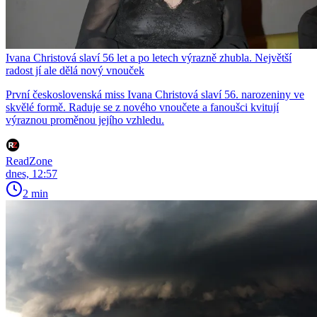
Ivana Christová slaví 56 let a po letech výrazně zhubla. Největší
radost jí ale dělá nový vnouček
První československá miss Ivana Christová slaví 56. narozeniny ve
skvělé formě. Raduje se z nového vnoučete a fanoušci kvitují
výraznou proměnou jejího vzhledu.
ReadZone
dnes, 12:57
2 min