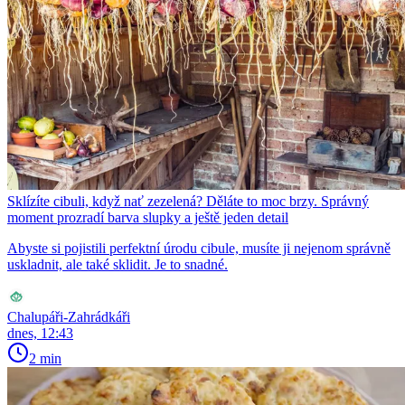
Sklízíte cibuli, když nať zezelená? Děláte to moc brzy. Správný
moment prozradí barva slupky a ještě jeden detail
Abyste si pojistili perfektní úrodu cibule, musíte ji nejenom správně
uskladnit, ale také sklidit. Je to snadné.
Chalupáři-Zahrádkáři
dnes, 12:43
2 min