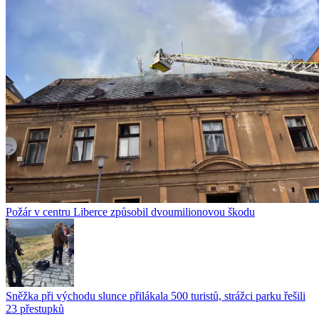
Požár v centru Liberce způsobil dvoumilionovou škodu
Sněžka při východu slunce přilákala 500 turistů, strážci parku řešili
23 přestupků