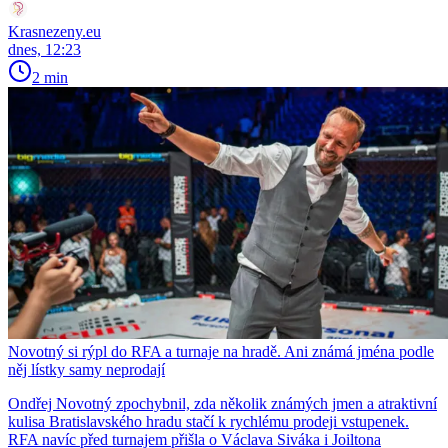
Krasnezeny.eu
dnes, 12:23
2 min
Novotný si rýpl do RFA a turnaje na hradě. Ani známá jména podle
něj lístky samy neprodají
Ondřej Novotný zpochybnil, zda několik známých jmen a atraktivní
kulisa Bratislavského hradu stačí k rychlému prodeji vstupenek.
RFA navíc před turnajem přišla o Václava Siváka i Joiltona