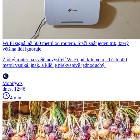
Wi-Fi signál až 500 metrů od routeru. Stačí znát jeden trik, který
většina lidí ignoruje
Žádný router na světě nevystřelí Wi-Fi půl kilometru. Těch 500
metrů vzniká jinak, a klíč je překvapivě jednoduchý.
Mobify.cz
dnes, 12:46
4 min