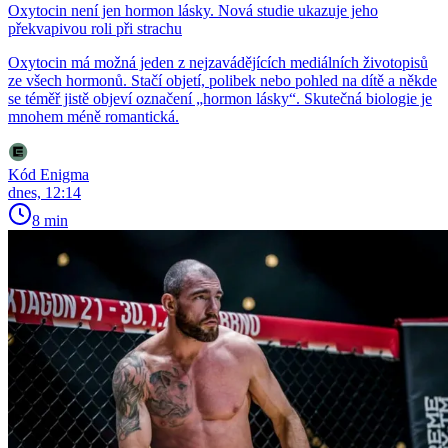
Oxytocin není jen hormon lásky. Nová studie ukazuje jeho
překvapivou roli při strachu
Oxytocin má možná jeden z nejzavádějících mediálních životopisů
ze všech hormonů. Stačí objetí, polibek nebo pohled na dítě a někde
se téměř jistě objeví označení „hormon lásky“. Skutečná biologie je
mnohem méně romantická.
Kód Enigma
dnes, 12:14
8 min