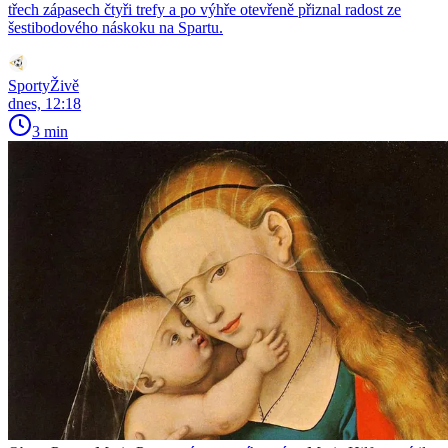
třech zápasech čtyři trefy a po výhře otevřeně přiznal radost ze
šestibodového náskoku na Spartu.
SportyŽivě
dnes, 12:18
3 min