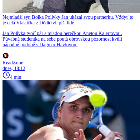
Nejmladší syn Bolka Polívky Jan ukázal svou partnerku. Vždyť to
je celá Vlastička z Dědictví, píší lidé
Jan Polívka tvoří pár s mladou herečkou Anetou Kalertovou.
Půvabná studentka na sebe poutá obrovskou pozornost kvůli
nápadné podobě s Dagmar Havlovou.
ReadZone
dnes, 18:12
4 min