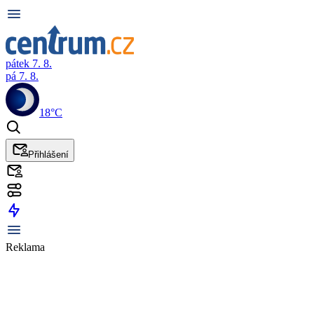
pátek 7. 8.
pá 7. 8.
18°C
Přihlášení
Reklama