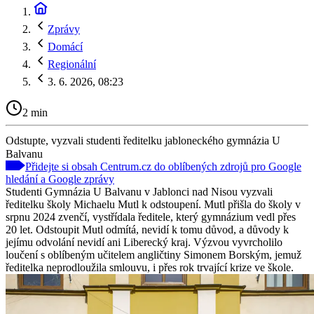
Zprávy
Domácí
Regionální
3. 6. 2026, 08:23
2 min
Odstupte, vyzvali studenti ředitelku jabloneckého gymnázia U
Balvanu
Přidejte si obsah Centrum.cz do oblíbených zdrojů pro Google
hledání a Google zprávy
Studenti Gymnázia U Balvanu v Jablonci nad Nisou vyzvali
ředitelku školy Michaelu Mutl k odstoupení. Mutl přišla do školy v
srpnu 2024 zvenčí, vystřídala ředitele, který gymnázium vedl přes
20 let. Odstoupit Mutl odmítá, nevidí k tomu důvod, a důvody k
jejímu odvolání nevidí ani Liberecký kraj. Výzvou vyvrcholilo
loučení s oblíbeným učitelem angličtiny Simonem Borským, jemuž
ředitelka neprodloužila smlouvu, i přes rok trvající krize ve škole.