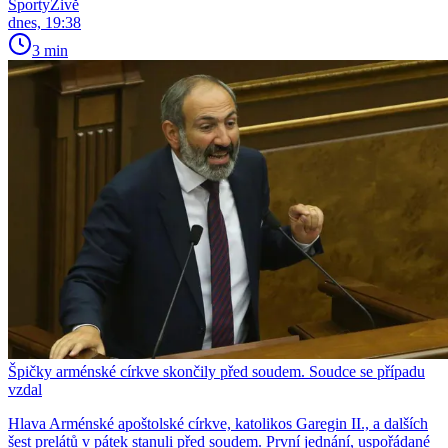
SportyŽivě
dnes, 19:38
3 min
Špičky arménské církve skončily před soudem. Soudce se případu
vzdal
Hlava Arménské apoštolské církve, katolikos Garegin II., a dalších
šest prelátů v pátek stanuli před soudem. První jednání, uspořádané