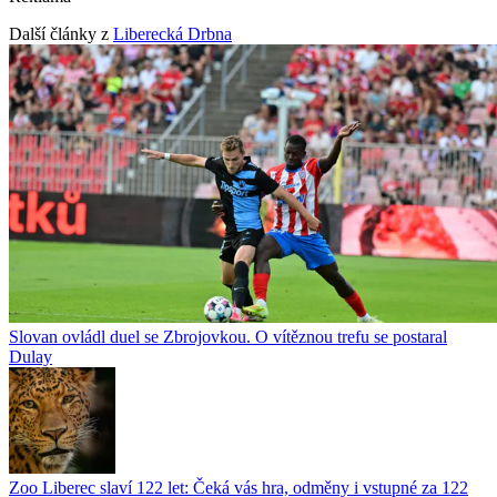
Další články z
Liberecká Drbna
Slovan ovládl duel se Zbrojovkou. O vítěznou trefu se postaral
Dulay
Zoo Liberec slaví 122 let: Čeká vás hra, odměny i vstupné za 122