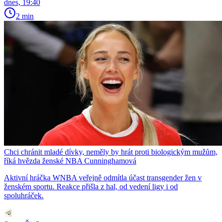
dnes, 19:40
2 min
Chci chránit mladé dívky, neměly by hrát proti biologickým mužům,
říká hvězda ženské NBA Cunninghamová
Aktivní hráčka WNBA veřejně odmítla účast transgender žen v
ženském sportu. Reakce přišla z hal, od vedení ligy i od
spoluhráček.