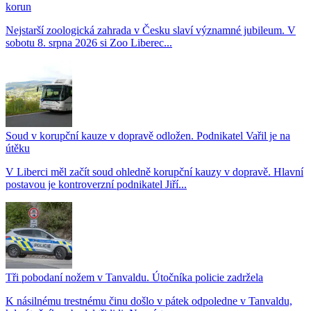
korun
Nejstarší zoologická zahrada v Česku slaví významné jubileum. V
sobotu 8. srpna 2026 si Zoo Liberec...
Soud v korupční kauze v dopravě odložen. Podnikatel Vařil je na
útěku
V Liberci měl začít soud ohledně korupční kauzy v dopravě. Hlavní
postavou je kontroverzní podnikatel Jiří...
Tři pobodaní nožem v Tanvaldu. Útočníka policie zadržela
K násilnému trestnému činu došlo v pátek odpoledne v Tanvaldu,