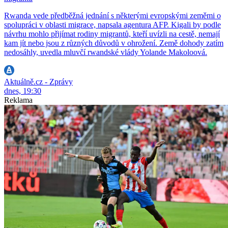
Rwanda vede předběžná jednání s některými evropskými zeměmi o
spolupráci v oblasti migrace, napsala agentura AFP. Kigali by podle
návrhu mohlo přijímat rodiny migrantů, kteří uvízli na cestě, nemají
kam jít nebo jsou z různých důvodů v ohrožení. Země dohody zatím
nedosáhly, uvedla mluvčí rwandské vlády Yolande Makoloová.
Aktuálně.cz - Zprávy
dnes, 19:30
Reklama