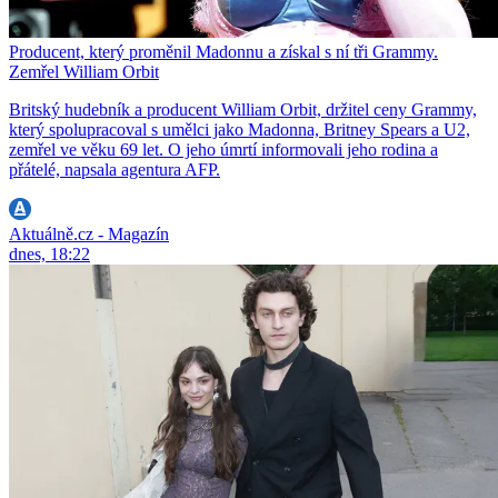
Producent, který proměnil Madonnu a získal s ní tři Grammy.
Zemřel William Orbit
Britský hudebník a producent William Orbit, držitel ceny Grammy,
který spolupracoval s umělci jako Madonna, Britney Spears a U2,
zemřel ve věku 69 let. O jeho úmrtí informovali jeho rodina a
přátelé, napsala agentura AFP.
Aktuálně.cz - Magazín
dnes, 18:22