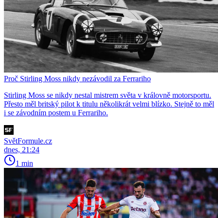
Proč Stirling Moss nikdy nezávodil za Ferrariho
Stirling Moss se nikdy nestal mistrem světa v královně motorsportu.
Přesto měl britský pilot k titulu několikrát velmi blízko. Stejně to měl
i se závodním postem u Ferrariho.
SvětFormule.cz
dnes, 21:24
1 min