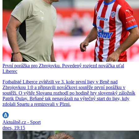
První porážka pro Zbrojovku. Povedený rozjezd nováčka uťal
Liberec
Fotbalisté Liberce zvítězili ve 3. kole první ligy v Brně nad
Zbrojovkou 1:0 a připravili nováčkovi soutěže první porážku v
soutěži. O výhře Slovanu rozhodl po hodině hry slovenský záložník
Patrik Dulay. Brňané tak nenavázali na výtečný start do ligy, kdy
zdolali Spartu a remizovali v Plzni.
Aktuálně.cz - Sport
dnes, 19:15