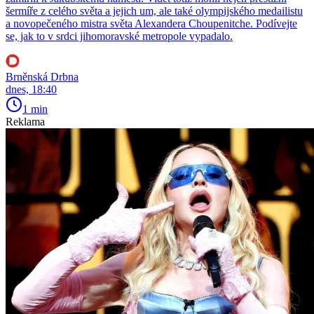
šermíře z celého světa a jejich um, ale také olympijského medailistu
a novopečeného mistra světa Alexandera Choupenitche. Podívejte
se, jak to v srdci jihomoravské metropole vypadalo.
Brněnská Drbna
dnes, 18:40
1 min
Reklama