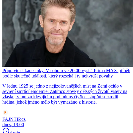
Připravte si kapesníky. V sobotu ve 20:00 vysílá Prima MAX příběh
podle skutečné události, který rozseká i ty nejtvrdší povahy
V lednu 1925 se jedno z nejizolovanějších míst na Zemi ocitlo v
sevření smrtící epidemie. Zatímco stovky dětských životů visely na
vlásku, v mrazu klesajícím pod minus čtyřicet stupňů se zrodil
hrdina, jehož jméno mělo být vymazáno z historie.
FAJNTIP.cz
dnes, 19:00
4 min