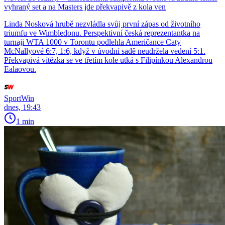
vyhraný set a na Masters jde překvapivě z kola ven
Linda Nosková hrubě nezvládla svůj první zápas od životního
triumfu ve Wimbledonu. Perspektivní česká reprezentantka na
turnaji WTA 1000 v Torontu podlehla Američance Caty
McNallyové 6:7, 1:6, když v úvodní sadě neudržela vedení 5:1.
Překvapivá vítězka se ve třetím kole utká s Filipínkou Alexandrou
Ealaovou.
SportWin
dnes, 19:43
1 min