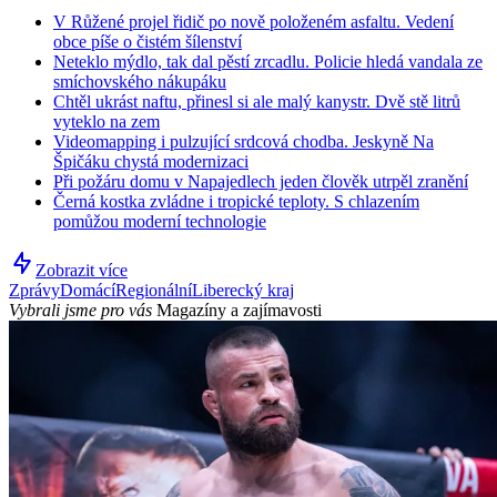
V Růžené projel řidič po nově položeném asfaltu. Vedení
obce píše o čistém šílenství
Neteklo mýdlo, tak dal pěstí zrcadlu. Policie hledá vandala ze
smíchovského nákupáku
Chtěl ukrást naftu, přinesl si ale malý kanystr. Dvě stě litrů
vyteklo na zem
Videomapping i pulzující srdcová chodba. Jeskyně Na
Špičáku chystá modernizaci
Při požáru domu v Napajedlech jeden člověk utrpěl zranění
Černá kostka zvládne i tropické teploty. S chlazením
pomůžou moderní technologie
Zobrazit více
Zprávy
Domácí
Regionální
Liberecký kraj
Vybrali jsme pro vás
Magazíny a zajímavosti