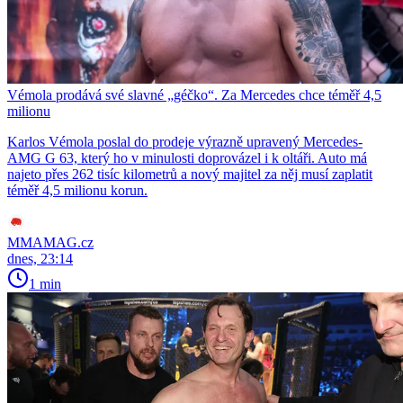
Vémola prodává své slavné „géčko“. Za Mercedes chce téměř 4,5
milionu
Karlos Vémola poslal do prodeje výrazně upravený Mercedes-
AMG G 63, který ho v minulosti doprovázel i k oltáři. Auto má
najeto přes 262 tisíc kilometrů a nový majitel za něj musí zaplatit
téměř 4,5 milionu korun.
MMAMAG.cz
dnes, 23:14
1 min