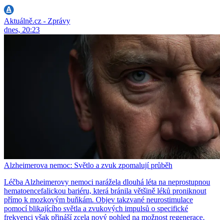
Aktuálně.cz - Zprávy
dnes, 20:23
Alzheimerova nemoc: Světlo a zvuk zpomalují průběh
Léčba Alzheimerovy nemoci narážela dlouhá léta na neprostupnou
hematoencefalickou bariéru, která bránila většině léků proniknout
přímo k mozkovým buňkám. Objev takzvané neurostimulace
pomocí blikajícího světla a zvukových impulsů o specifické
frekvenci však přináší zcela nový pohled na možnost regenerace.