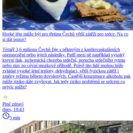
Horké léto může být pro třetinu Čechů větší zátěží pro srdce. Na co
si dát pozor?
Téměř 3,6 milionu Čechů žije s některým z kardiovaskulárních
onemocnění nebo jejich následky. Patří mezi ně například vysoký
krevní tlak, ischemická choroba srdeční, porucha srdečního rytmu
nebo stav po cévní mozkové příhodě. Právě tito lidé mohou hůře
zvládat vysoké letní teploty, dehydrataci, větší fyzickou zátěž i
změny režimu během dovolených. Častější konzumace alkoholu pak
může riziko dále zvyšovat. Jak tedy riziko problémů se srdcem co
nejvíc snížit?
Plné zdraví
dnes, 19:43
5 min