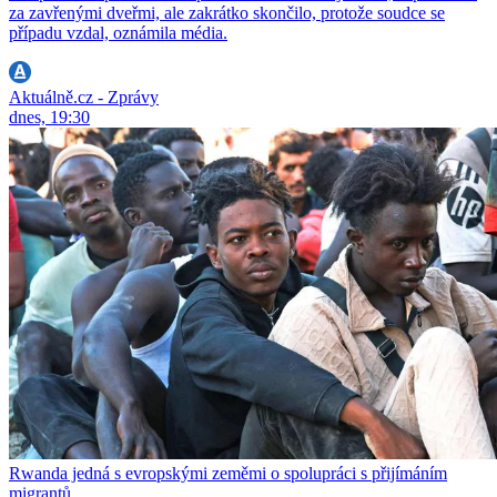
za zavřenými dveřmi, ale zakrátko skončilo, protože soudce se
případu vzdal, oznámila média.
Aktuálně.cz - Zprávy
dnes, 19:30
Rwanda jedná s evropskými zeměmi o spolupráci s přijímáním
migrantů