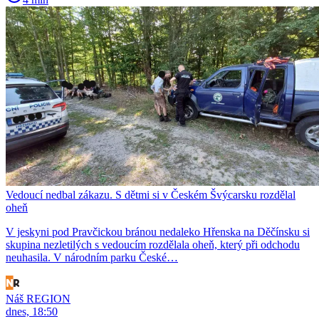
Vedoucí nedbal zákazu. S dětmi si v Českém Švýcarsku rozdělal
oheň
V jeskyni pod Pravčickou bránou nedaleko Hřenska na Děčínsku si
skupina nezletilých s vedoucím rozdělala oheň, který při odchodu
neuhasila. V národním parku České…
Náš REGION
dnes, 18:50