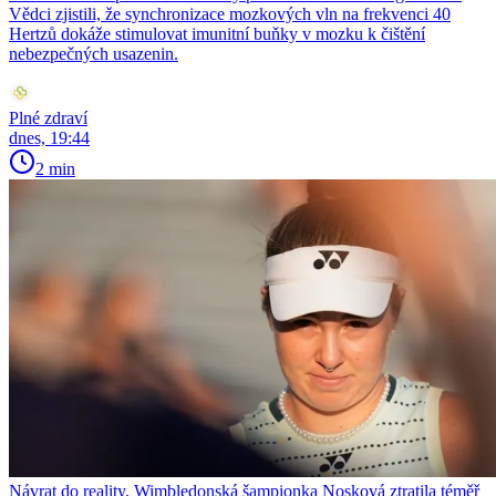
Vědci zjistili, že synchronizace mozkových vln na frekvenci 40
Hertzů dokáže stimulovat imunitní buňky v mozku k čištění
nebezpečných usazenin.
Plné zdraví
dnes, 19:44
2 min
Návrat do reality. Wimbledonská šampionka Nosková ztratila téměř