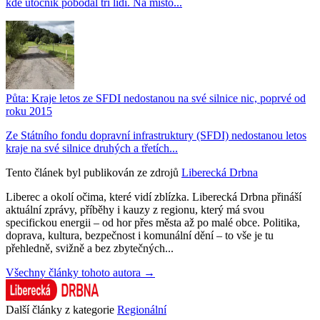
kde útočník pobodal tři lidi. Na místo...
Půta: Kraje letos ze SFDI nedostanou na své silnice nic, poprvé od
roku 2015
Ze Státního fondu dopravní infrastruktury (SFDI) nedostanou letos
kraje na své silnice druhých a třetích...
Tento článek byl publikován ze zdrojů
Liberecká Drbna
Liberec a okolí očima, které vidí zblízka. Liberecká Drbna přináší
aktuální zprávy, příběhy i kauzy z regionu, který má svou
specifickou energii – od hor přes města až po malé obce. Politika,
doprava, kultura, bezpečnost i komunální dění – to vše je tu
přehledně, svižně a bez zbytečných...
Všechny články tohoto autora →
Další články z kategorie
Regionální