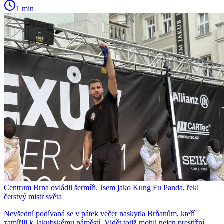
1 min
Centrum Brna ovládli šermíři. Jsem jako Kung Fu Panda, řekl
čerstvý mistr světa
Nevšední podívaná se v pátek večer naskytla Brňanům, kteří
zamířili k Jakubskému náměstí. Vidět totiž mohli nejen prestižní