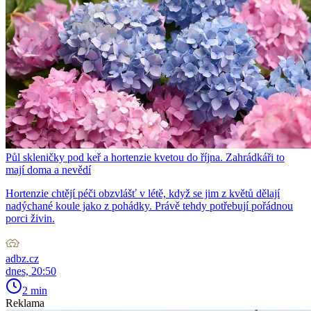
Půl skleničky pod keř a hortenzie kvetou do října. Zahrádkáři to
mají doma a nevědí
Hortenzie chtějí péči obzvlášť v létě, když se jim z květů dělají
nadýchané koule jako z pohádky. Právě tehdy potřebují pořádnou
porci živin.
adbz.cz
dnes, 20:50
2 min
Reklama