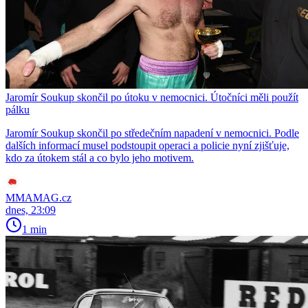
Jaromír Soukup skončil po útoku v nemocnici. Útočníci měli použít
pálku
Jaromír Soukup skončil po středečním napadení v nemocnici. Podle
dalších informací musel podstoupit operaci a policie nyní zjišťuje,
kdo za útokem stál a co bylo jeho motivem.
MMAMAG.cz
dnes, 23:09
1 min