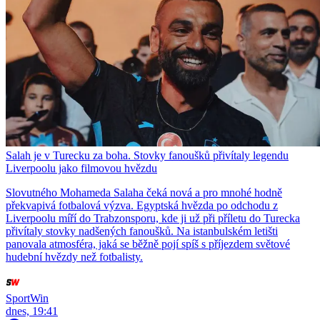
Salah je v Turecku za boha. Stovky fanoušků přivítaly legendu
Liverpoolu jako filmovou hvězdu
Slovutného Mohameda Salaha čeká nová a pro mnohé hodně
překvapivá fotbalová výzva. Egyptská hvězda po odchodu z
Liverpoolu míří do Trabzonsporu, kde ji už při příletu do Turecka
přivítaly stovky nadšených fanoušků. Na istanbulském letišti
panovala atmosféra, jaká se běžně pojí spíš s příjezdem světové
hudební hvězdy než fotbalisty.
SportWin
dnes, 19:41