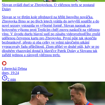
Slovan ovládl duel se Zbrojovkou. O vítěznou trefu se postaral
Dulay
Slovan se ve třetím kole představil na hřišti ligového nováčka.
Zbrojovka Brno se po třech letech vrátila do nejvyšší soutěže a do
nové sezony vstoupila ve výborné formě. Slovan naopak po
bojovném výkonu proti Teplicím chtěl znovu naskočit na vítěznou
vlnu. V úvodu duelu hlavní sudí po zásahu videorozhodčího zrušil
udělenou červenou kartu pro Zbrojovku. První půle tak skončila
bezbrankově, přesto si oba celky ve velmi náročném utkání
vypracovaly řadu příležitostí. Zlom přišel ve druhé půli, kdy se po
dlouhém vhazování dostal k hlavičce Patrik Dulay a Slovanu tak
zařídil jedinou a zároveň vítěznou trefu.
Liberecká Drbna
dnes, 19:24
2 min