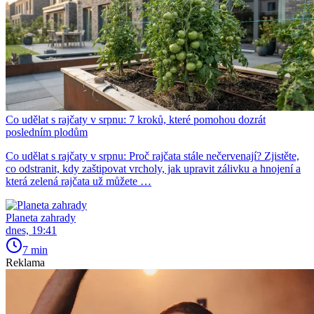
Co udělat s rajčaty v srpnu: 7 kroků, které pomohou dozrát
posledním plodům
Co udělat s rajčaty v srpnu: Proč rajčata stále nečervenají? Zjistěte,
co odstranit, kdy zaštipovat vrcholy, jak upravit zálivku a hnojení a
která zelená rajčata už můžete …
Planeta zahrady
dnes, 19:41
7 min
Reklama