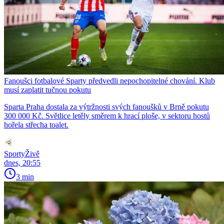
Fanoušci fotbalové Sparty předvedli nepochopitelné chování. Klub
musí zaplatit tučnou pokutu
Sparta Praha dostala za výtržnosti svých fanoušků v Brně pokutu
300 000 Kč. Světlice letěly směrem k hrací ploše, v sektoru hostů
hořela střecha toalet.
SportyŽivě
dnes, 20:55
3 min