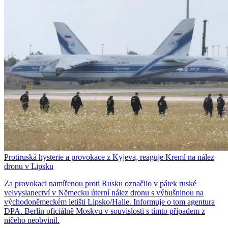
Protiruská hysterie a provokace z Kyjeva, reaguje Kreml na nález
dronu v Lipsku
Za provokaci namířenou proti Rusku označilo v pátek ruské
velvyslanectví v Německu úterní nález dronu s výbušninou na
východoněmeckém letišti Lipsko/Halle. Informuje o tom agentura
DPA. Berlín oficiálně Moskvu v souvislosti s tímto případem z
ničeho neobvinil.