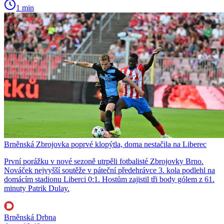
1 min
Brněnská Zbrojovka poprvé klopýtla, doma nestačila na Liberec
První porážku v nové sezoně utrpěli fotbalisté Zbrojovky Brno.
Nováček nejvyšší soutěže v páteční předehrávce 3. kola podlehl na
domácím stadionu Liberci 0:1. Hostům zajistil tři body gólem z 61.
minuty Patrik Dulay.
Brněnská Drbna