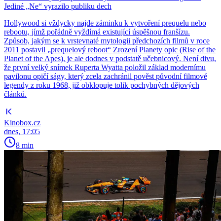
Jediné „Ne“ vyrazilo publiku dech
Hollywood si vždycky najde záminku k vytvoření prequelu nebo
rebootu, jímž pořádně vyždímá existující úspěšnou franšízu.
Způsob, jakým se k vrstevnaté mytologii předchozích filmů v roce
2011 postavil „prequelový reboot“ Zrození Planety opic (Rise of the
Planet of the Apes), je ale dodnes v podstatě učebnicový. Není divu,
že první velký snímek Ruperta Wyatta položil základ modernímu
pavilonu opičí ságy, který zcela zachránil pověst původní filmové
legendy z roku 1968, již obklopuje tolik pochybných dějových
článků.
Kinobox.cz
dnes, 17:05
8 min