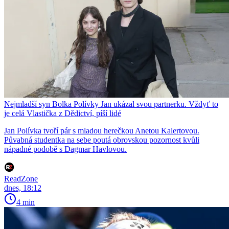
Nejmladší syn Bolka Polívky Jan ukázal svou partnerku. Vždyť to
je celá Vlastička z Dědictví, píší lidé
Jan Polívka tvoří pár s mladou herečkou Anetou Kalertovou.
Půvabná studentka na sebe poutá obrovskou pozornost kvůli
nápadné podobě s Dagmar Havlovou.
ReadZone
dnes, 18:12
4 min