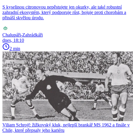
S kyselinou citronovou nepěstujete jen okurky, ale také robustní
zahradní ekosystém, který podporuje růst, bojuje proti chorobám a
přináší skvělou úrodu.
Chalupáři-Zahrádkáři
dnes, 18:10
2 min
Viliam Schrojf: žižkovský kluk, nejlepší brankář MS 1962 a finále v
Chile, které přepsaly jeho kariéru