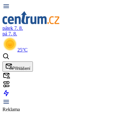
pátek 7. 8.
pá 7. 8.
25°C
Přihlášení
Reklama