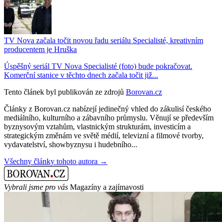
TV Nova začala točit novou řadu seriálu Specialisté, kreativním
producentem je Hruška
Úspěšný seriál TV Nova Specialisté (foto) bude pokračovat.
Komerční stanice v těchto dnech začala točit již...
Tento článek byl publikován ze zdrojů
Borovan.cz
Články z Borovan.cz nabízejí jedinečný vhled do zákulisí českého
mediálního, kulturního a zábavního průmyslu. Věnují se především
byznysovým vztahům, vlastnickým strukturám, investicím a
strategickým změnám ve světě médií, televizní a filmové tvorby,
vydavatelství, showbyznysu i hudebního...
Všechny články tohoto autora →
Vybrali jsme pro vás
Magazíny a zajímavosti