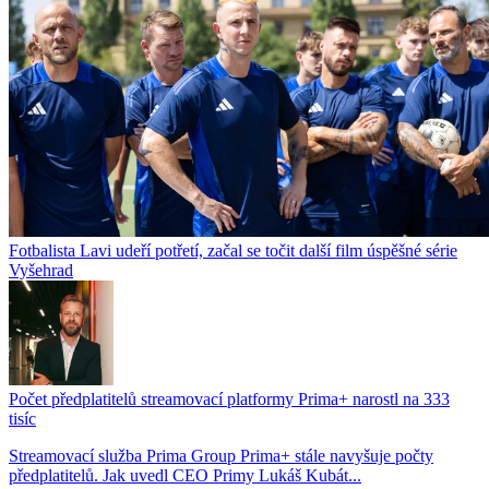
Fotbalista Lavi udeří potřetí, začal se točit další film úspěšné série
Vyšehrad
Počet předplatitelů streamovací platformy Prima+ narostl na 333
tisíc
Streamovací služba Prima Group Prima+ stále navyšuje počty
předplatitelů. Jak uvedl CEO Primy Lukáš Kubát...