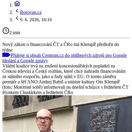
Borovan.cz
9. 6. 2026, 16:16
2 min
Nový zákon o financování ČT a ČRo má Klempíř předložit do
týdne
Přidejte si obsah Centrum.cz do oblíbených zdrojů pro Google
hledání a Google zprávy
Vládní koalice trvá na zrušení koncesionářských poplatků za
Českou televizi a Český rozhlas, které chce nahradit financováním
ze státního rozpočtu, jako u řady států v EU. O tomto záměru
premiér a šéf ANO Andrej Babiš a ministr kultury Oto Klempíř
(foto; Motoristé sobě) informovali na dnešní schůzce s ředitelem ČT
Hynkem Chudárkem a ředitelem ČRo