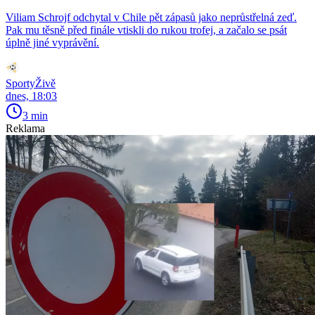
Viliam Schrojf odchytal v Chile pět zápasů jako neprůstřelná zeď.
Pak mu těsně před finále vtiskli do rukou trofej, a začalo se psát
úplně jiné vyprávění.
SportyŽivě
dnes, 18:03
3 min
Reklama