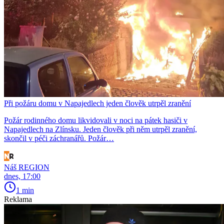
Při požáru domu v Napajedlech jeden člověk utrpěl zranění
Požár rodinného domu likvidovali v noci na pátek hasiči v
Napajedlech na Zlínsku. Jeden člověk při něm utrpěl zranění,
skončil v péči záchranářů. Požár…
Náš REGION
dnes, 17:00
1 min
Reklama