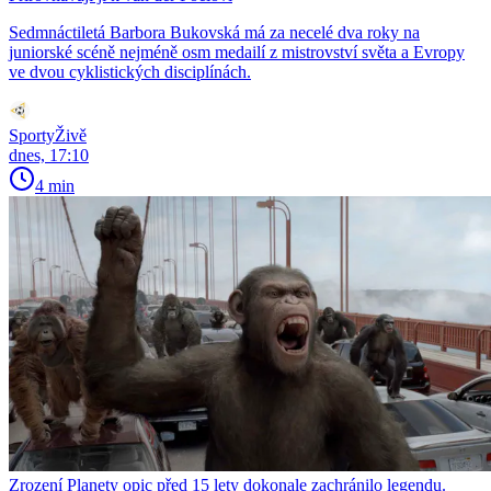
Sedmnáctiletá Barbora Bukovská má za necelé dva roky na
juniorské scéně nejméně osm medailí z mistrovství světa a Evropy
ve dvou cyklistických disciplínách.
SportyŽivě
dnes, 17:10
4 min
Zrození Planety opic před 15 lety dokonale zachránilo legendu.