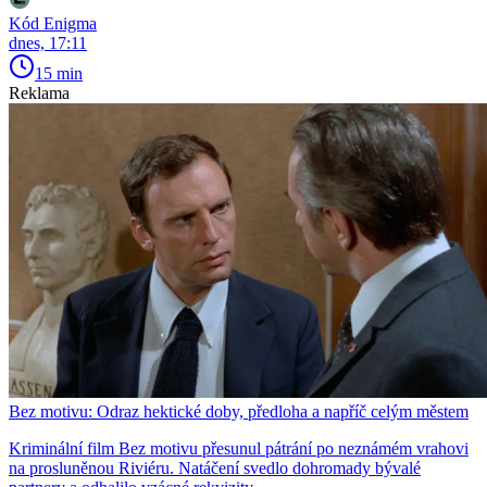
Kód Enigma
dnes, 17:11
15 min
Reklama
Bez motivu: Odraz hektické doby, předloha a napříč celým městem
Kriminální film Bez motivu přesunul pátrání po neznámém vrahovi
na prosluněnou Riviéru. Natáčení svedlo dohromady bývalé