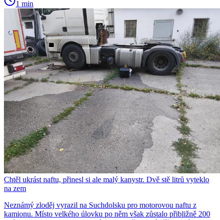
1 min
Chtěl ukrást naftu, přinesl si ale malý kanystr. Dvě stě litrů vyteklo
na zem
Neznámý zloděj vyrazil na Suchdolsku pro motorovou naftu z
kamionu. Místo velkého úlovku po něm však zůstalo přibližně 200