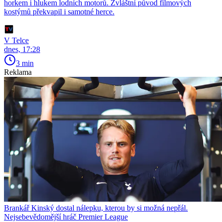
horkem i hlukem lodních motorů. Zvláštní původ filmových
kostýmů překvapil i samotné herce.
V Telce
dnes, 17:28
3 min
Reklama
Brankář Kinský dostal nálepku, kterou by si možná nepřál.
Nejsebevědomější hráč Premier League