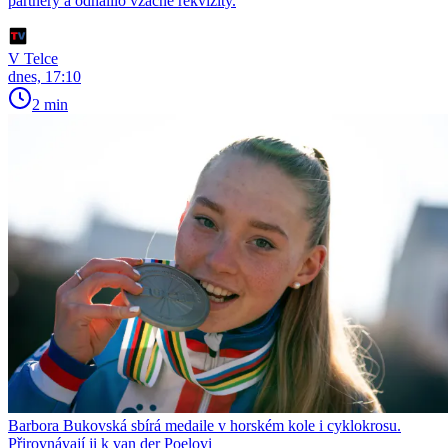
partnery a odhalilo vzácné rekvizity.
V Telce
dnes, 17:10
2 min
Barbora Bukovská sbírá medaile v horském kole i cyklokrosu.
Přirovnávají ji k van der Poelovi