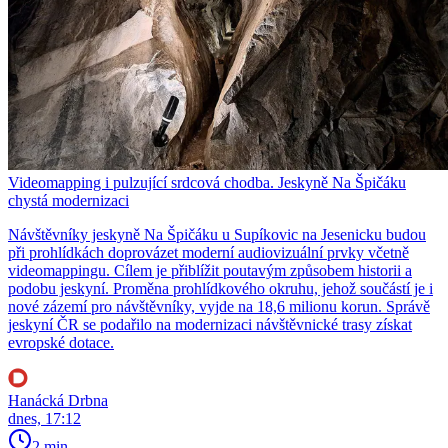
Videomapping i pulzující srdcová chodba. Jeskyně Na Špičáku
chystá modernizaci
Návštěvníky jeskyně Na Špičáku u Supíkovic na Jesenicku budou
při prohlídkách doprovázet moderní audiovizuální prvky včetně
videomappingu. Cílem je přiblížit poutavým způsobem historii a
podobu jeskyní. Proměna prohlídkového okruhu, jehož součástí je i
nové zázemí pro návštěvníky, vyjde na 18,6 milionu korun. Správě
jeskyní ČR se podařilo na modernizaci návštěvnické trasy získat
evropské dotace.
Hanácká Drbna
dnes, 17:12
2 min