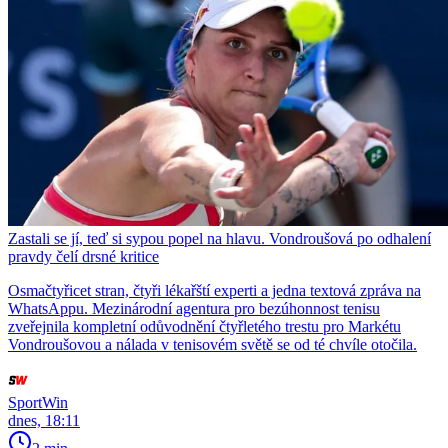
Zastali se jí, teď si sypou popel na hlavu. Vondroušová po odhalení
pravdy čelí drsné kritice
Osmačtyřicet stran, čtyři lékařští experti a jedna textová zpráva na
WhatsAppu. Mezinárodní agentura pro bezúhonnost tenisu
zveřejnila kompletní odůvodnění čtyřletého trestu pro Markétu
Vondroušovou a nálada v tenisovém světě se od té chvíle otočila.
SportWin
dnes, 18:11