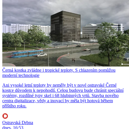
Černá kostka zvládne i tropické teploty. S chlazením pomůžou
moderní technologie
Ani vysoké letní teploty by neměly být v nové ostravské Černé
kostce důvodem k nepohodlí. Celou budovu bude chránit speciální
systémy, rozdílné typy skel i 68 hlubinných vrtů. Stavba nového
centra digitalizace, vědy a inovací by měla být hotová během
příštího roku.
Ostravská Drbna
dnes, 16:53