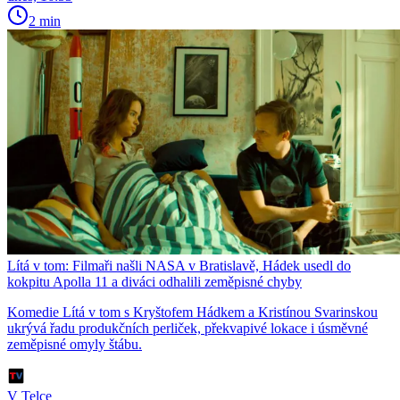
2 min
Lítá v tom: Filmaři našli NASA v Bratislavě, Hádek usedl do
kokpitu Apolla 11 a diváci odhalili zeměpisné chyby
Komedie Lítá v tom s Kryštofem Hádkem a Kristínou Svarinskou
ukrývá řadu produkčních perliček, překvapivé lokace i úsměvné
zeměpisné omyly štábu.
V Telce