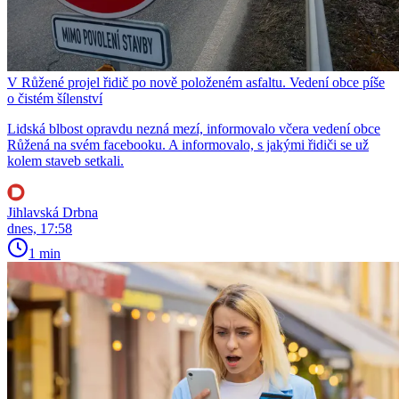
V Růžené projel řidič po nově položeném asfaltu. Vedení obce píše
o čistém šílenství
Lidská blbost opravdu nezná mezí, informovalo včera vedení obce
Růžená na svém facebooku. A informovalo, s jakými řidiči se už
kolem staveb setkali.
Jihlavská Drbna
dnes, 17:58
1 min