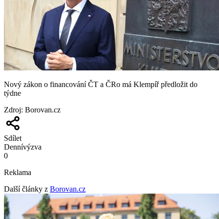
Nový zákon o financování ČT a ČRo má Klempíř předložit do
týdne
Zdroj
:
Borovan.cz
Sdílet
Denní
výzva
0
Reklama
Další články z
Borovan.cz