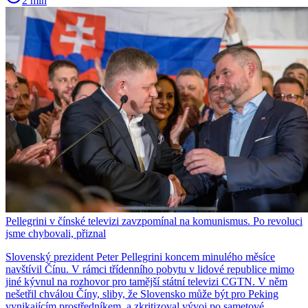
2 min
Pellegrini v čínské televizi zavzpomínal na komunismus. Po revoluci
jsme chybovali, přiznal
Slovenský prezident Peter Pellegrini koncem minulého měsíce
navštívil Čínu. V rámci třídenního pobytu v lidové republice mimo
jiné kývnul na rozhovor pro tamější státní televizi CGTN. V něm
nešetřil chválou Číny, sliby, že Slovensko může být pro Peking
vynikajícím prostředníkem, a zkritizoval vývoj po sametové