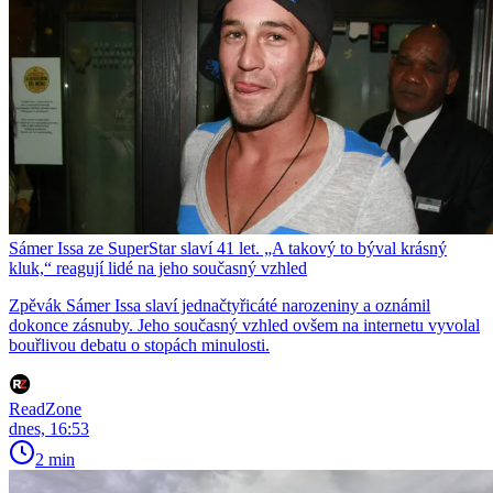
Sámer Issa ze SuperStar slaví 41 let. „A takový to býval krásný
kluk,“ reagují lidé na jeho současný vzhled
Zpěvák Sámer Issa slaví jednačtyřicáté narozeniny a oznámil
dokonce zásnuby. Jeho současný vzhled ovšem na internetu vyvolal
bouřlivou debatu o stopách minulosti.
ReadZone
dnes, 16:53
2 min