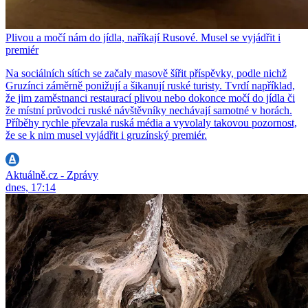
Plivou a močí nám do jídla, naříkají Rusové. Musel se vyjádřit i
premiér
Na sociálních sítích se začaly masově šířit příspěvky, podle nichž
Gruzínci záměrně ponižují a šikanují ruské turisty. Tvrdí například,
že jim zaměstnanci restaurací plivou nebo dokonce močí do jídla či
že místní průvodci ruské návštěvníky nechávají samotné v horách.
Příběhy rychle převzala ruská média a vyvolaly takovou pozornost,
že se k nim musel vyjádřit i gruzínský premiér.
Aktuálně.cz - Zprávy
dnes, 17:14