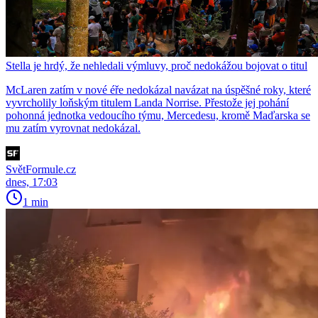
Stella je hrdý, že nehledali výmluvy, proč nedokážou bojovat o titul
McLaren zatím v nové éře nedokázal navázat na úspěšné roky, které
vyvrcholily loňským titulem Landa Norrise. Přestože jej pohání
pohonná jednotka vedoucího týmu, Mercedesu, kromě Maďarska se
mu zatím vyrovnat nedokázal.
SvětFormule.cz
dnes, 17:03
1 min