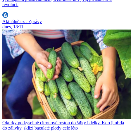
revoluci.
Aktuálně.cz - Zprávy
dnes, 18:11
Okurky po kyselině citronové rostou do šířky i délky. Kdo ji přidá
do zálivky, sklízí baculaté plody celé léto