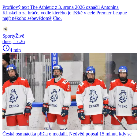
Profilový text The Athletic z 3. srpna 2026 označil Antonína
Kinského za hráče, vedle kterého je těžké v celé Premier League
najít někoho sebevědomějšího.
SportyŽivě
dnes, 17:26
4 min
Česká osmnáctka přišla o medaili. Nedvěd popsal 15 minut, kdy se