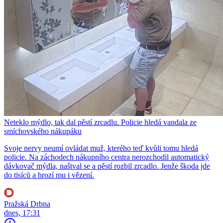
Neteklo mýdlo, tak dal pěstí zrcadlu. Policie hledá vandala ze
smíchovského nákupáku
Svoje nervy neumí ovládat muž, kterého teď kvůli tomu hledá
policie. Na záchodech nákupního centra nerozchodil automatický
dávkovač mýdla, naštval se a pěstí rozbil zrcadlo. Jenže škoda jde
do tisíců a hrozí mu i vězení.
Pražská Drbna
dnes, 17:31