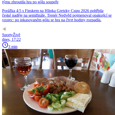
týmu zhroutila hra po gólu soupeře
Porážka 4:5 s Finskem na Hlinka Gretzky Cupu 2026 pohřbila
české naděje na semifinále. Trenér Nedvěd pojmenoval opakující se
vzorec: po inkasovaném gólu se hra na čtvrt hodiny rozpadla.
SportyŽivě
dnes, 17:22
3 min