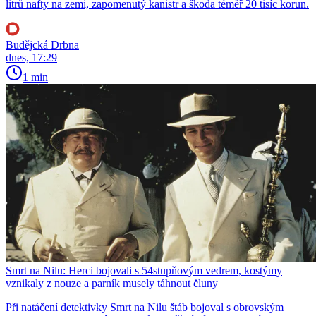
litrů nafty na zemi, zapomenutý kanistr a škoda téměř 20 tisíc korun.
Budějcká Drbna
dnes, 17:29
1 min
Smrt na Nilu: Herci bojovali s 54stupňovým vedrem, kostýmy
vznikaly z nouze a parník musely táhnout čluny
Při natáčení detektivky Smrt na Nilu štáb bojoval s obrovským