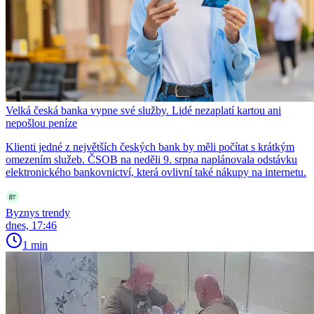
Velká česká banka vypne své služby. Lidé nezaplatí kartou ani
nepošlou peníze
Klienti jedné z největších českých bank by měli počítat s krátkým
omezením služeb. ČSOB na neděli 9. srpna naplánovala odstávku
elektronického bankovnictví, která ovlivní také nákupy na internetu.
Byznys trendy
dnes, 17:46
1 min