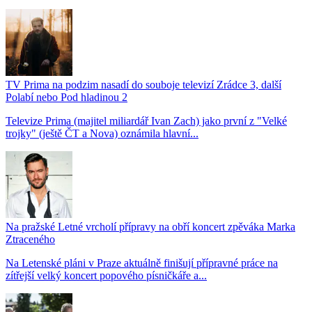
TV Prima na podzim nasadí do souboje televizí Zrádce 3, další
Polabí nebo Pod hladinou 2
Televize Prima (majitel miliardář Ivan Zach) jako první z "Velké
trojky" (ještě ČT a Nova) oznámila hlavní...
Na pražské Letné vrcholí přípravy na obří koncert zpěváka Marka
Ztraceného
Na Letenské pláni v Praze aktuálně finišují přípravné práce na
zítřejší velký koncert popového písničkáře a...