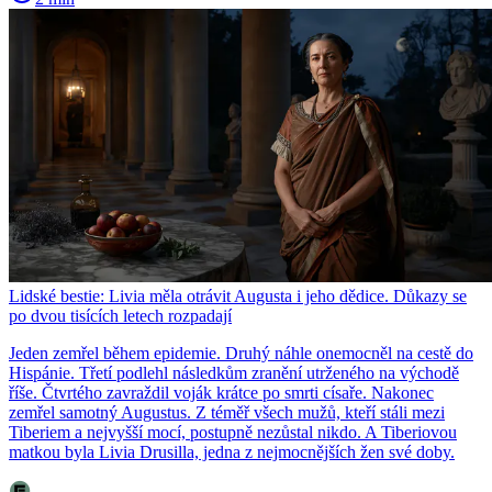
Lidské bestie: Livia měla otrávit Augusta i jeho dědice. Důkazy se
po dvou tisících letech rozpadají
Jeden zemřel během epidemie. Druhý náhle onemocněl na cestě do
Hispánie. Třetí podlehl následkům zranění utrženého na východě
říše. Čtvrtého zavraždil voják krátce po smrti císaře. Nakonec
zemřel samotný Augustus. Z téměř všech mužů, kteří stáli mezi
Tiberiem a nejvyšší mocí, postupně nezůstal nikdo. A Tiberiovou
matkou byla Livia Drusilla, jedna z nejmocnějších žen své doby.