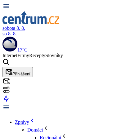
sobota 8. 8.
so 8. 8.
17°C
Internet
Firmy
Recepty
Slovníky
Přihlášení
Zprávy
Domácí
Regionální