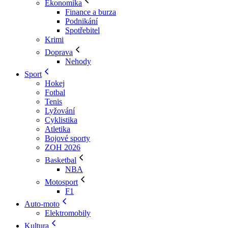
Ekonomika
Finance a burza
Podnikání
Spotřebitel
Krimi
Doprava
Nehody
Sport
Hokej
Fotbal
Tenis
Lyžování
Cyklistika
Atletika
Bojové sporty
ZOH 2026
Basketbal
NBA
Motosport
F1
Auto-moto
Elektromobily
Kultura