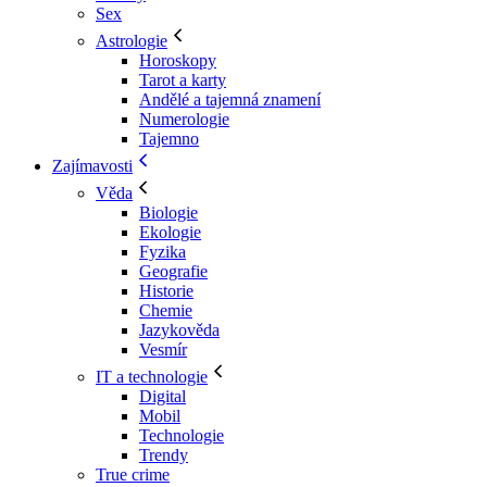
Sex
Astrologie
Horoskopy
Tarot a karty
Andělé a tajemná znamení
Numerologie
Tajemno
Zajímavosti
Věda
Biologie
Ekologie
Fyzika
Geografie
Historie
Chemie
Jazykověda
Vesmír
IT a technologie
Digital
Mobil
Technologie
Trendy
True crime