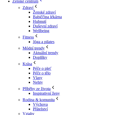
Ženské centrum
Zdraví
Ženské zdraví
Babiččina lékárna
Hubnutí
Duševní zdraví
Wellbeing
Fitness
Jóga a pilates
Módní trendy
Aktuální trendy
Doplňky
Krása
Péče o pleť
Péče o tělo
Vlasy
Nehty
Příběhy ze života
Inspirativní ženy
Rodina & komunita
Výchova
Přátelství
Vztahy