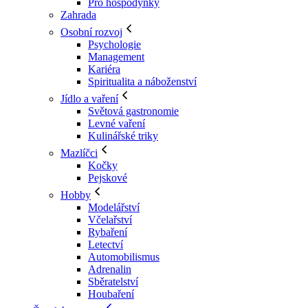
Pro hospodyňky
Zahrada
Osobní rozvoj
Psychologie
Management
Kariéra
Spiritualita a náboženství
Jídlo a vaření
Světová gastronomie
Levné vaření
Kulinářské triky
Mazlíčci
Kočky
Pejskové
Hobby
Modelářství
Včelařství
Rybaření
Letectví
Automobilismus
Adrenalin
Sběratelství
Houbaření