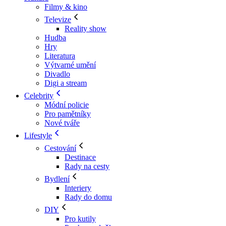
Filmy & kino
Televize
Reality show
Hudba
Hry
Literatura
Výtvarné umění
Divadlo
Digi a stream
Celebrity
Módní policie
Pro pamětníky
Nové tváře
Lifestyle
Cestování
Destinace
Rady na cesty
Bydlení
Interiery
Rady do domu
DIY
Pro kutily