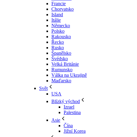
Francie
Chorvatsko
Island
Itálie
Německo
Polsko
Rakousko
Řecko
Rusko
Španělsko
Švédsko
Velká Británie
Rumunsko
Válka na Ukrajině
Maďarsko
Svět
USA
Blízký východ
Izrael
Palestina
Asie
Čína
Jižní Korea