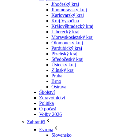
Jihočeský kraj
Jihomoravský kraj
Karlovarský kraj
Kraj Vysočina
Králověhradecký kraj
Liberecký kraj
Moravskoslezský kraj
Olomoucký kraj
Pardubický kraj
Plzeňský kraj
Středočeský kraj
Ústecký kraj
Zlínský kraj
Praha
Brno
Ostrava
Školství
Zdravotnictví
Politika
O počasí
Volby 2026
Zahraničí
Evropa
Slovensko