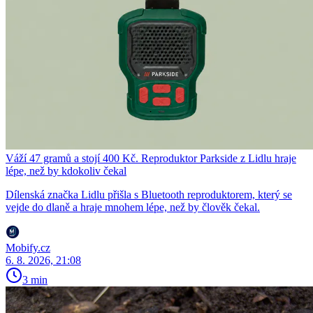
Váží 47 gramů a stojí 400 Kč. Reproduktor Parkside z Lidlu hraje
lépe, než by kdokoliv čekal
Dílenská značka Lidlu přišla s Bluetooth reproduktorem, který se
vejde do dlaně a hraje mnohem lépe, než by člověk čekal.
Mobify.cz
6. 8. 2026, 21:08
3 min