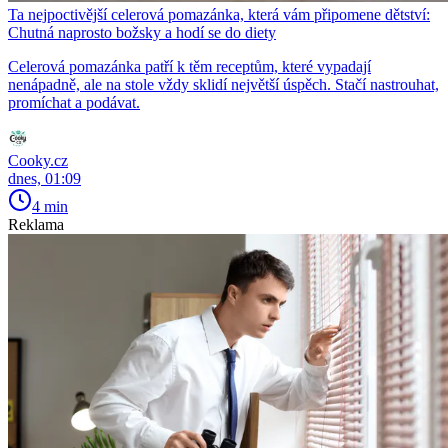
Ta nejpoctivější celerová pomazánka, která vám připomene dětství:
Chutná naprosto božsky a hodí se do diety
Celerová pomazánka patří k těm receptům, které vypadají
nenápadně, ale na stole vždy sklidí největší úspěch. Stačí nastrouhat,
promíchat a podávat.
Cooky.cz
dnes, 01:09
4 min
Reklama