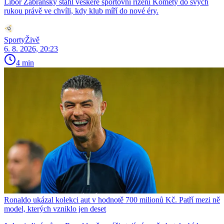
Libor Zábranský stáhl veškeré sportovní řízení Komety do svých
rukou právě ve chvíli, kdy klub míří do nové éry.
SportyŽivě
6. 8. 2026, 20:23
4 min
Ronaldo ukázal kolekci aut v hodnotě 700 milionů Kč. Patří mezi ně
model, kterých vzniklo jen deset