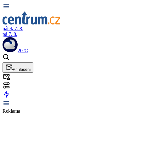
pátek 7. 8.
pá 7. 8.
20°C
Přihlášení
Reklama