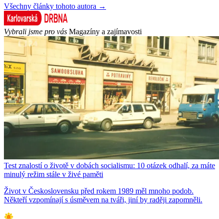
Všechny články tohoto autora →
Vybrali jsme pro vás
Magazíny a zajímavosti
Test znalostí o životě v dobách socialismu: 10 otázek odhalí, za máte
minulý režim stále v živé paměti
Život v Československu před rokem 1989 měl mnoho podob.
Někteří vzpomínají s úsměvem na tváři, jiní by raději zapomněli.