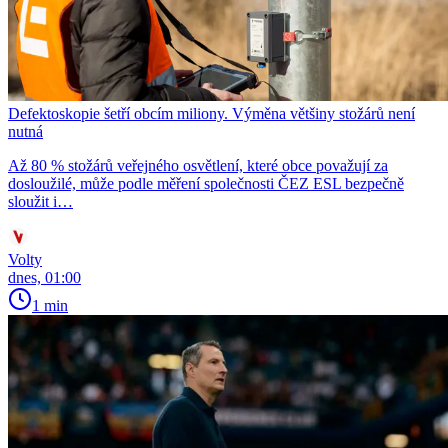
Defektoskopie šetří obcím miliony. Výměna většiny stožárů není
nutná
Až 80 % stožárů veřejného osvětlení, které obce považují za
dosloužilé, může podle měření společnosti ČEZ ESL bezpečně
sloužit i…
Volty
dnes, 01:00
1 min