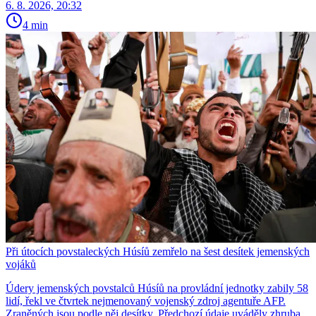
6. 8. 2026, 20:32
4 min
Při útocích povstaleckých Húsíů zemřelo na šest desítek jemenských
vojáků
Údery jemenských povstalců Húsíů na provládní jednotky zabily 58
lidí, řekl ve čtvrtek nejmenovaný vojenský zdroj agentuře AFP.
Zraněných jsou podle něj desítky. Předchozí údaje uváděly zhruba