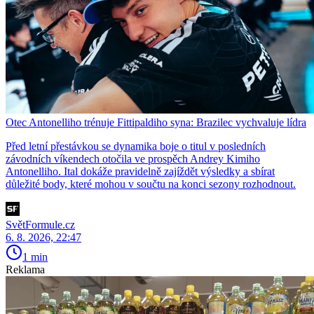
Otec Antonelliho trénuje Fittipaldiho syna: Brazilec vychvaluje lídra
Před letní přestávkou se dynamika boje o titul v posledních
závodních víkendech otočila ve prospěch Andrey Kimiho
Antonelliho. Ital dokáže pravidelně zajíždět výsledky a sbírat
důležité body, které mohou v součtu na konci sezony rozhodnout.
SvětFormule.cz
6. 8. 2026, 22:47
1 min
Reklama