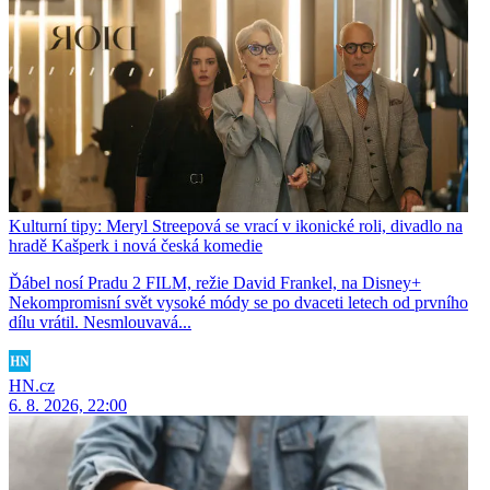
Kulturní tipy: Meryl Streepová se vrací v ikonické roli, divadlo na
hradě Kašperk i nová česká komedie
Ďábel nosí Pradu 2 FILM, režie David Frankel, na Disney+
Nekompromisní svět vysoké módy se po dvaceti letech od prvního
dílu vrátil. Nesmlouvavá...
HN.cz
6. 8. 2026, 22:00