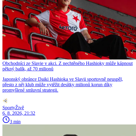
Obchodníci ze Slavie v akci. Z nechtěného Hashioky může kápnout
pěkný balík, až 70 milionů
Japonský obránce Daiki Hashioka ve Slavii sportovně neuspěl,
přesto z něj klub může vytěžit desítky milionů korun díky
promyšlené smluvní strategii.
SportyŽivě
6. 8. 2026, 21:32
3 min