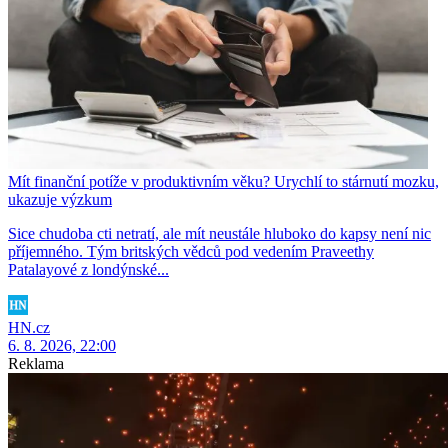
Mít finanční potíže v produktivním věku? Urychlí to stárnutí mozku,
ukazuje výzkum
Sice chudoba cti netratí, ale mít neustále hluboko do kapsy není nic
příjemného. Tým britských vědců pod vedením Praveethy
Patalayové z londýnské...
HN.cz
6. 8. 2026, 22:00
Reklama