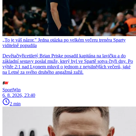
„To je váš názor." Jedna otázka po velkém večeru trenéra Sparty
viditelně popudila
Devětačtyřicetiletý Brian Priske posadil kapitána na lavičku a do
základní sestavy poslal muže, který byl ve Spartě sotva čtyři dny. Po
výhře 2:1 nad Lyonem mluvil o jednom z nejsilnějších večerů, jaké
na Letné za svého druhého angažmá zažil.
SportWin
6. 8. 2026, 23:40
2 min