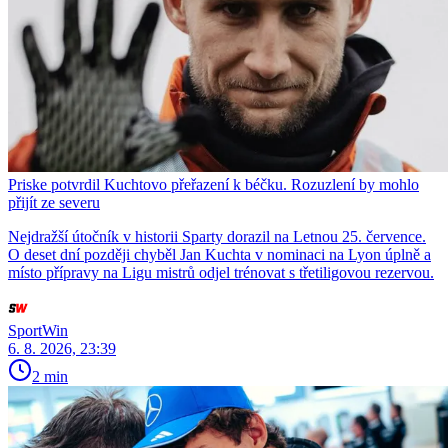
Priske potvrdil Kuchtovo přeřazení k béčku. Rozuzlení by mohlo
přijít ze severu
Nejdražší útočník v historii Sparty dorazil na Letnou 25. července.
O deset dní později chyběl Jan Kuchta v nominaci na Lyon úplně a
místo přípravy na Ligu mistrů odjel trénovat s třetiligovou rezervou.
SportWin
6. 8. 2026, 23:39
2 min