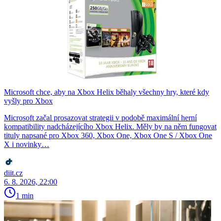
Microsoft chce, aby na Xbox Helix běhaly všechny hry, které kdy
vyšly pro Xbox
Microsoft začal prosazovat strategii v podobě maximální herní
kompatibility nadcházejícího Xbox Helix. Měly by na něm fungovat
tituly napsané pro Xbox 360, Xbox One, Xbox One S / Xbox One
X i novinky…
diit.cz
6. 8. 2026, 22:00
1 min