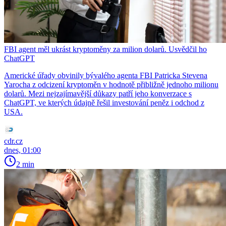
FBI agent měl ukrást kryptoměny za milion dolarů. Usvědčil ho
ChatGPT
Americké úřady obvinily bývalého agenta FBI Patricka Stevena
Yarocha z odcizení kryptoměn v hodnotě přibližně jednoho milionu
dolarů. Mezi nejzajímavější důkazy patří jeho konverzace s
ChatGPT, ve kterých údajně řešil investování peněz i odchod z
USA.
cdr.cz
dnes, 01:00
2 min