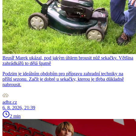
Brusíř Marek ukázal, pod jakým úhlem brousit nůž sekačky. Většina
zahrádkářů to dělá špatně
Podzim je ideálním obdobím pro přípravu zahradní techniky na
příští sezonu. Začít je dobré u sekačky, kterou je třeba důkladně
nabrousit.
adbz.cz
6. 8. 2026, 21:39
2 min