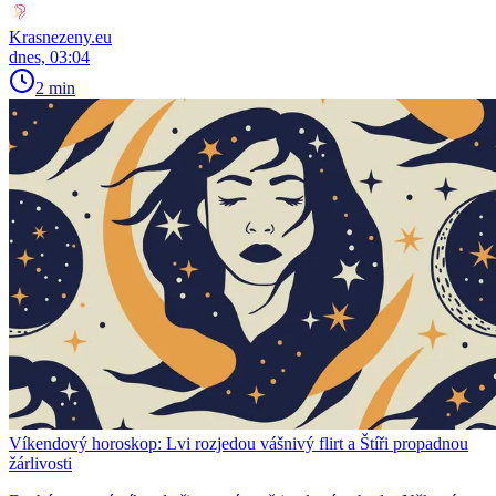
Krasnezeny.eu
dnes, 03:04
2 min
Víkendový horoskop: Lvi rozjedou vášnivý flirt a Štíři propadnou
žárlivosti