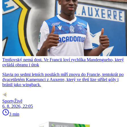
Trpišovský nemá dost. Ve Francii loví rychlíka Mandengueho, který
ovládá obranu i útok
Slavia po sedmi letních posilách míří znovu do Francie, tentokrát po
dvacetiletém Kamerunci z Auxerre, který ve třetí lize střílel góly i
bránil jako wingback.
SportyŽivě
6. 8. 2026, 22:05
3 min