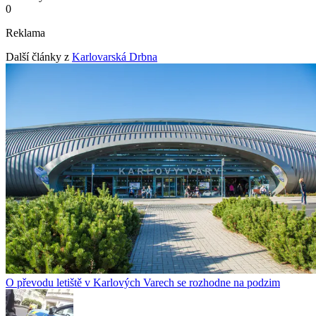
0
Reklama
Další články z
Karlovarská Drbna
O převodu letiště v Karlových Varech se rozhodne na podzim