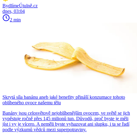
BydlímeÚtulně.cz
dnes, 03:04
2 min
Skrytá síla banánu aneb jaké benefity přináší konzumace tohoto
oblíbeného ovoce našemu tělu
Banány jsou celosvětově nejoblíbenějším ovocem, ve světě se jich
vypěstuje ročně přes 145 milionů tun. Důvodů, proč byste je měli
jíst i vy je vícero. A neměli byste vyhazovat ani slupku, i ta se řadí
podle výzkumů vědců mezi superpotraviny.