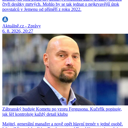
čtyři desítky mrtvých. Mohlo by se tak jednat o nejkrvavější útok
povstalců v Jemenu od příměří z roku 2022.
Aktuálně.cz - Zprávy
6. 8. 2026, 20:27
Zábranský buduje Kometu po vzoru Fergusona. Kučeřík popisuje,
jak šéf kontroluje každý detail klubu
Majitel, generální manažer a nově opět hlavní trenér v jedné osobě.