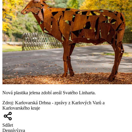
Nová plastika jelena zdobí areál Svatého Linharta.
Zdroj
:
Karlovarská Drbna - zprávy z Karlových Varů a
Karlovarského kraje
Sdílet
Denní
výzva