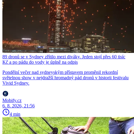
89 dronů se v Sydney zřítilo mezi diváky. Jeden stojí přes 60 tisíc
Kč a po pádu do vody je úplně na odpis
Pondělní večer nad sydneyským přístavem proměnil rekordní
světelnou show v nejdražší hromadný pád dronů v historii festivalu
Vivid Sydney.
Mobify.cz
6. 8. 2026, 21:56
4 min