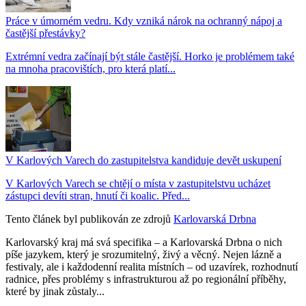
Práce v úmorném vedru. Kdy vzniká nárok na ochranný nápoj a
častější přestávky?
Extrémní vedra začínají být stále častější. Horko je problémem také
na mnoha pracovištích, pro která platí...
V Karlových Varech do zastupitelstva kandiduje devět uskupení
V Karlových Varech se chtějí o místa v zastupitelstvu ucházet
zástupci devíti stran, hnutí či koalic. Před...
Tento článek byl publikován ze zdrojů
Karlovarská Drbna
Karlovarský kraj má svá specifika – a Karlovarská Drbna o nich
píše jazykem, který je srozumitelný, živý a věcný. Nejen lázně a
festivaly, ale i každodenní realita místních – od uzavírek, rozhodnutí
radnice, přes problémy s infrastrukturou až po regionální příběhy,
které by jinak zůstaly...