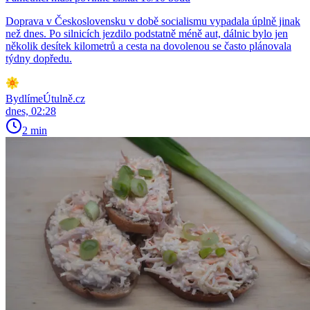
Doprava v Československu v době socialismu vypadala úplně jinak
než dnes. Po silnicích jezdilo podstatně méně aut, dálnic bylo jen
několik desítek kilometrů a cesta na dovolenou se často plánovala
týdny dopředu.
BydlímeÚtulně.cz
dnes, 02:28
2 min