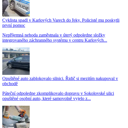
Cyklista spadl v Karlových Varech do řeky. Policisté mu poskytli
první pomoc
Nepříjemná nehoda zaměstnala v úterý odpoledne složky
integrovaného záchranného systému v centru Karlových...
Opuštěné auto zablokovalo silnici. Řidič si mezitím nakupoval v
obchodě
Páteční odpoledne zkomplikovalo dopravu v Sokolovské ulici
opuštěné osobní auto, které samovolně vyjelo z...