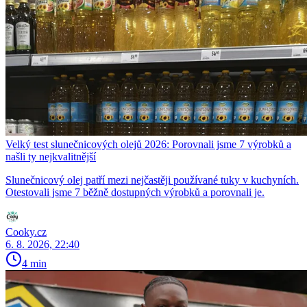
Velký test slunečnicových olejů 2026: Porovnali jsme 7 výrobků a
našli ty nejkvalitnější
Slunečnicový olej patří mezi nejčastěji používané tuky v kuchyních.
Otestovali jsme 7 běžně dostupných výrobků a porovnali je.
Cooky.cz
6. 8. 2026, 22:40
4 min