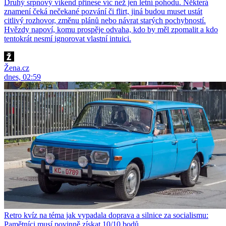
Druhý srpnový víkend přinese víc než jen letní pohodu. Některá
znamení čeká nečekané pozvání či flirt, jiná budou muset ustát
citlivý rozhovor, změnu plánů nebo návrat starých pochybností.
Hvězdy napoví, komu prospěje odvaha, kdo by měl zpomalit a kdo
tentokrát nesmí ignorovat vlastní intuici.
Žena.cz
dnes, 02:59
Retro kvíz na téma jak vypadala doprava a silnice za socialismu:
Pamětníci musí povinně získat 10/10 bodů