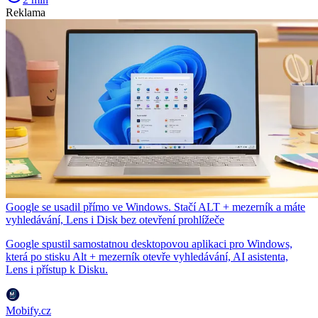
Reklama
Google se usadil přímo ve Windows. Stačí ALT + mezerník a máte
vyhledávání, Lens i Disk bez otevření prohlížeče
Google spustil samostatnou desktopovou aplikaci pro Windows,
která po stisku Alt + mezerník otevře vyhledávání, AI asistenta,
Lens i přístup k Disku.
Mobify.cz