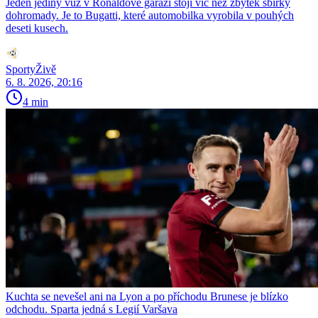
Jeden jediný vůz v Ronaldově garáži stojí víc než zbytek sbírky
dohromady. Je to Bugatti, které automobilka vyrobila v pouhých
deseti kusech.
SportyŽivě
6. 8. 2026, 20:16
4 min
Kuchta se nevešel ani na Lyon a po příchodu Brunese je blízko
odchodu. Sparta jedná s Legií Varšava