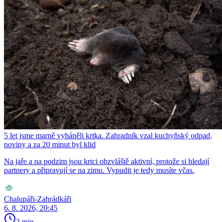
5 let jsme marně vyháněli krtka. Zahradník vzal kuchyňský odpad,
noviny a za 20 minut byl klid
Na jaře a na podzim jsou krtci obzvláště aktivní, protože si hledají
partnery a připravují se na zimu. Vypudit je tedy musíte včas.
Chalupáři-Zahrádkáři
6. 8. 2026, 20:45
2 min