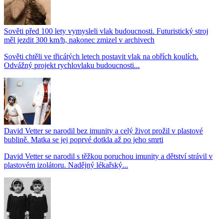
Sověti před 100 lety vymysleli vlak budoucnosti. Futuristický stroj
měl jezdit 300 km/h, nakonec zmizel v archivech
Sověti chtěli ve třicátých letech postavit vlak na obřích koulích.
Odvážný projekt rychlovlaku budoucnosti...
David Vetter se narodil bez imunity a celý život prožil v plastové
bublině. Matka se jej poprvé dotkla až po jeho smrti
David Vetter se narodil s těžkou poruchou imunity a dětství strávil v
plastovém izolátoru. Nadějný lékařský...