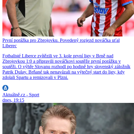
První porážka pro Zbrojovku. Povedený rozjezd nováčka uťal
Liberec
Fotbalisté Liberce zvítězili ve 3. kole první ligy v Brně nad
Zbrojovkou 1:0 a připravili nováčkovi soutěže první porážku v
soutěži. O výhře Slovanu rozhodl po hodině hry slovenský záložník
Patrik Dulay. Brňané tak nenavázali na výtečný start do ligy, kdy
zdolali Spartu a remizovali v Plzni.
Aktuálně.cz - Sport
dnes, 19:15