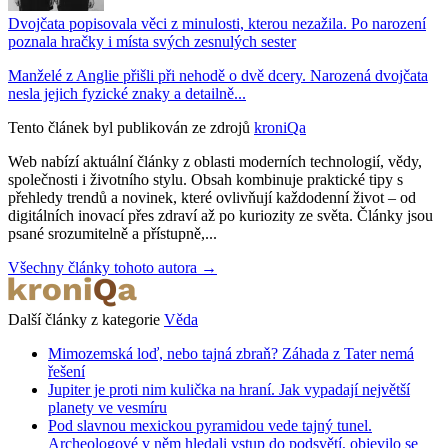
Dvojčata popisovala věci z minulosti, kterou nezažila. Po narození
poznala hračky i místa svých zesnulých sester
Manželé z Anglie přišli při nehodě o dvě dcery. Narozená dvojčata
nesla jejich fyzické znaky a detailně...
Tento článek byl publikován ze zdrojů
kroniQa
Web nabízí aktuální články z oblasti moderních technologií, vědy,
společnosti i životního stylu. Obsah kombinuje praktické tipy s
přehledy trendů a novinek, které ovlivňují každodenní život – od
digitálních inovací přes zdraví až po kuriozity ze světa. Články jsou
psané srozumitelně a přístupně,...
Všechny články tohoto autora →
Další články z kategorie
Věda
Mimozemská loď, nebo tajná zbraň? Záhada z Tater nemá
řešení
Jupiter je proti nim kulička na hraní. Jak vypadají největší
planety ve vesmíru
Pod slavnou mexickou pyramidou vede tajný tunel.
Archeologové v něm hledali vstup do podsvětí, objevilo se