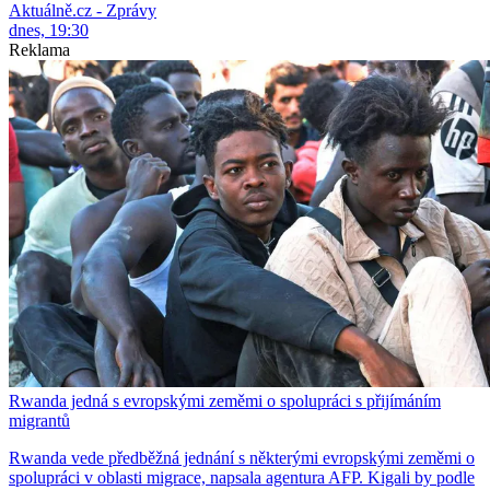
Aktuálně.cz - Zprávy
dnes, 19:30
Reklama
Rwanda jedná s evropskými zeměmi o spolupráci s přijímáním
migrantů
Rwanda vede předběžná jednání s některými evropskými zeměmi o
spolupráci v oblasti migrace, napsala agentura AFP. Kigali by podle