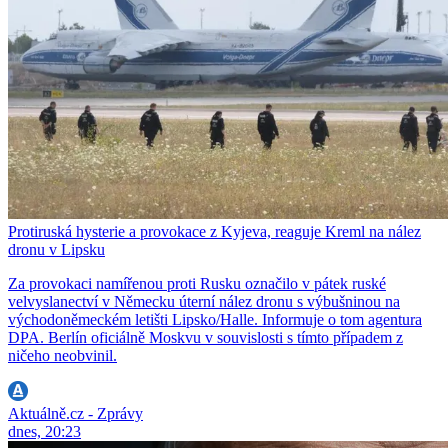
Protiruská hysterie a provokace z Kyjeva, reaguje Kreml na nález
dronu v Lipsku
Za provokaci namířenou proti Rusku označilo v pátek ruské
velvyslanectví v Německu úterní nález dronu s výbušninou na
východoněmeckém letišti Lipsko/Halle. Informuje o tom agentura
DPA. Berlín oficiálně Moskvu v souvislosti s tímto případem z
ničeho neobvinil.
Aktuálně.cz - Zprávy
dnes, 20:23