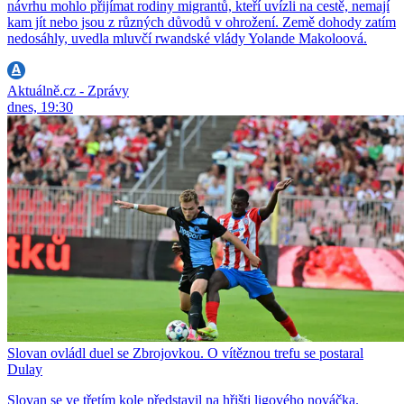
návrhu mohlo přijímat rodiny migrantů, kteří uvízli na cestě, nemají
kam jít nebo jsou z různých důvodů v ohrožení. Země dohody zatím
nedosáhly, uvedla mluvčí rwandské vlády Yolande Makoloová.
Aktuálně.cz - Zprávy
dnes, 19:30
Slovan ovládl duel se Zbrojovkou. O vítěznou trefu se postaral
Dulay
Slovan se ve třetím kole představil na hřišti ligového nováčka.