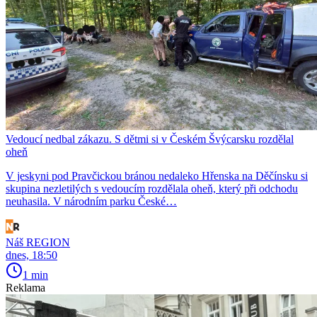
Vedoucí nedbal zákazu. S dětmi si v Českém Švýcarsku rozdělal
oheň
V jeskyni pod Pravčickou bránou nedaleko Hřenska na Děčínsku si
skupina nezletilých s vedoucím rozdělala oheň, který při odchodu
neuhasila. V národním parku České…
Náš REGION
dnes, 18:50
1 min
Reklama