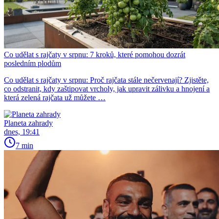
Co udělat s rajčaty v srpnu: 7 kroků, které pomohou dozrát
posledním plodům
Co udělat s rajčaty v srpnu: Proč rajčata stále nečervenají? Zjistěte,
co odstranit, kdy zaštipovat vrcholy, jak upravit zálivku a hnojení a
která zelená rajčata už můžete …
Planeta zahrady
dnes, 19:41
7 min