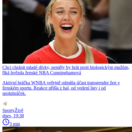
Chci chránit mladé dívky, neměly by hrát proti biologickým mužům,
říká hvězda ženské NBA Cunninghamová
Aktivní hráčka WNBA veřejně odmítla účast transgender žen v
ženském sportu. Reakce přišla z hal, od vedení ligy i od
spoluhráček.
SportyŽivě
dnes, 19:38
3 min