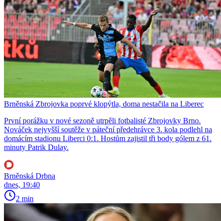
Brněnská Zbrojovka poprvé klopýtla, doma nestačila na Liberec
První porážku v nové sezoně utrpěli fotbalisté Zbrojovky Brno.
Nováček nejvyšší soutěže v páteční předehrávce 3. kola podlehl na
domácím stadionu Liberci 0:1. Hostům zajistil tři body gólem z 61.
minuty Patrik Dulay.
Brněnská Drbna
dnes, 19:40
2 min