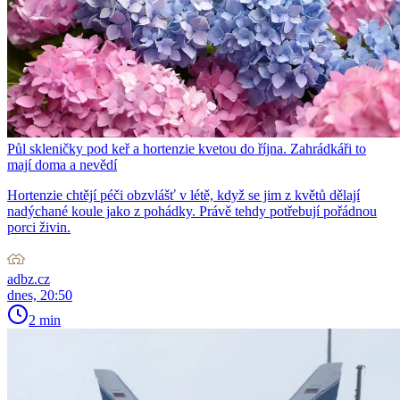
Půl skleničky pod keř a hortenzie kvetou do října. Zahrádkáři to
mají doma a nevědí
Hortenzie chtějí péči obzvlášť v létě, když se jim z květů dělají
nadýchané koule jako z pohádky. Právě tehdy potřebují pořádnou
porci živin.
adbz.cz
dnes, 20:50
2 min