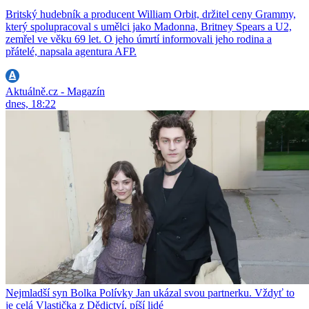
Britský hudebník a producent William Orbit, držitel ceny Grammy,
který spolupracoval s umělci jako Madonna, Britney Spears a U2,
zemřel ve věku 69 let. O jeho úmrtí informovali jeho rodina a
přátelé, napsala agentura AFP.
Aktuálně.cz - Magazín
dnes, 18:22
Nejmladší syn Bolka Polívky Jan ukázal svou partnerku. Vždyť to
je celá Vlastička z Dědictví, píší lidé