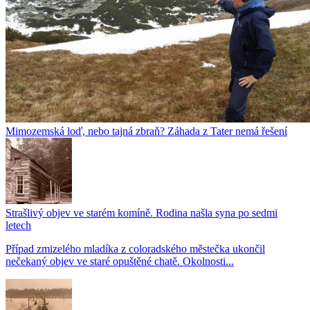
Mimozemská loď, nebo tajná zbraň? Záhada z Tater nemá řešení
Strašlivý objev ve starém komíně. Rodina našla syna po sedmi
letech
Případ zmizelého mladíka z coloradského městečka ukončil
nečekaný objev ve staré opuštěné chatě. Okolnosti...