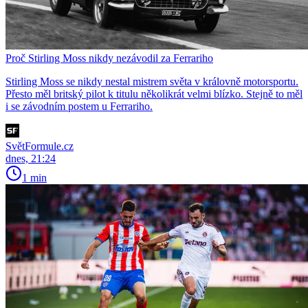
Proč Stirling Moss nikdy nezávodil za Ferrariho
Stirling Moss se nikdy nestal mistrem světa v královně motorsportu.
Přesto měl britský pilot k titulu několikrát velmi blízko. Stejně to měl
i se závodním postem u Ferrariho.
SvětFormule.cz
dnes, 21:24
1 min