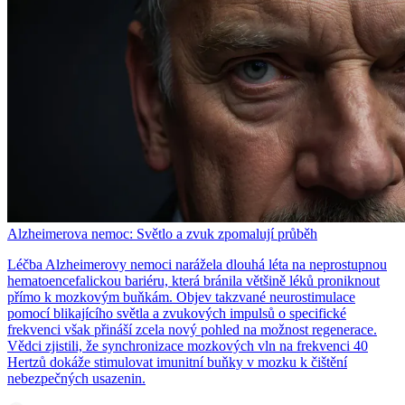
Alzheimerova nemoc: Světlo a zvuk zpomalují průběh
Léčba Alzheimerovy nemoci narážela dlouhá léta na neprostupnou
hematoencefalickou bariéru, která bránila většině léků proniknout
přímo k mozkovým buňkám. Objev takzvané neurostimulace
pomocí blikajícího světla a zvukových impulsů o specifické
frekvenci však přináší zcela nový pohled na možnost regenerace.
Vědci zjistili, že synchronizace mozkových vln na frekvenci 40
Hertzů dokáže stimulovat imunitní buňky v mozku k čištění
nebezpečných usazenin.