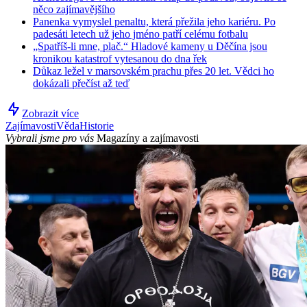
něco zajímavějšího
Panenka vymyslel penaltu, která přežila jeho kariéru. Po
padesáti letech už jeho jméno patří celému fotbalu
„Spatříš-li mne, plač.“ Hladové kameny u Děčína jsou
kronikou katastrof vytesanou do dna řek
Důkaz ležel v marsovském prachu přes 20 let. Vědci ho
dokázali přečíst až teď
Zobrazit více
Zajímavosti
Věda
Historie
Vybrali jsme pro vás
Magazíny a zajímavosti