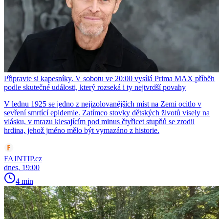
Připravte si kapesníky. V sobotu ve 20:00 vysílá Prima MAX příběh
podle skutečné události, který rozseká i ty nejtvrdší povahy
V lednu 1925 se jedno z nejizolovanějších míst na Zemi ocitlo v
sevření smrtící epidemie. Zatímco stovky dětských životů visely na
vlásku, v mrazu klesajícím pod minus čtyřicet stupňů se zrodil
hrdina, jehož jméno mělo být vymazáno z historie.
FAJNTIP.cz
dnes, 19:00
4 min