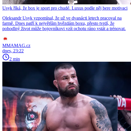
Usyk říká, že box je sport pro chudé. Luxus podle něj bere motivaci
Oleksandr Usyk vzpomínal, že už ve dvanácti letech pracoval na
farmě. Dnes patří k největším hvězdám boxu, přesto tvrdí, že
pohodlný život může bojovníkovi vzít ochotu ráno vstát a trénovat.
MMAMAG.cz
dnes, 23:22
2 min