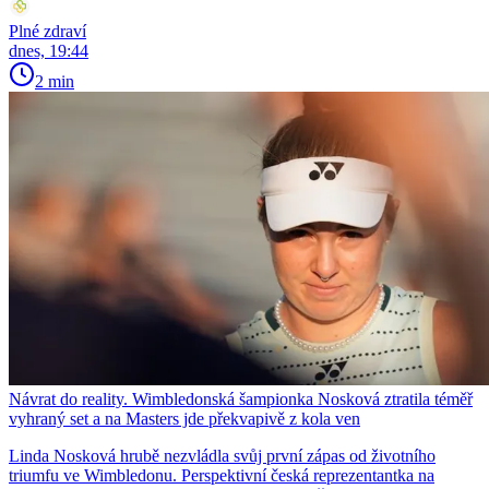
Plné zdraví
dnes, 19:44
2 min
Návrat do reality. Wimbledonská šampionka Nosková ztratila téměř
vyhraný set a na Masters jde překvapivě z kola ven
Linda Nosková hrubě nezvládla svůj první zápas od životního
triumfu ve Wimbledonu. Perspektivní česká reprezentantka na