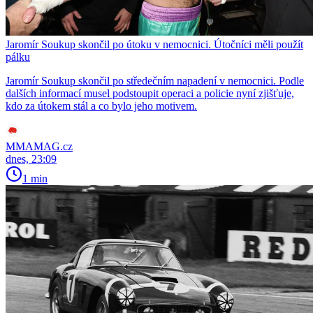
Jaromír Soukup skončil po útoku v nemocnici. Útočníci měli použít
pálku
Jaromír Soukup skončil po středečním napadení v nemocnici. Podle
dalších informací musel podstoupit operaci a policie nyní zjišťuje,
kdo za útokem stál a co bylo jeho motivem.
MMAMAG.cz
dnes, 23:09
1 min