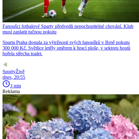
Fanoušci fotbalové Sparty předvedli nepochopitelné chování. Klub
musí zaplatit tučnou pokutu
Sparta Praha dostala za výtržnosti svých fanoušků v Brně pokutu
300 000 Kč. Světlice letěly směrem k hrací ploše, v sektoru hostů
hořela střecha toalet.
SportyŽivě
dnes, 20:55
3 min
Reklama