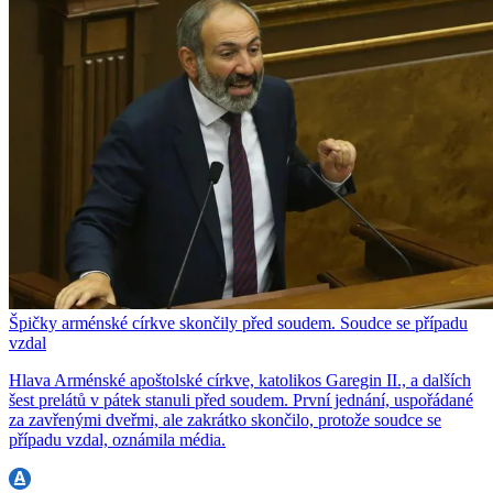
Špičky arménské církve skončily před soudem. Soudce se případu
vzdal
Hlava Arménské apoštolské církve, katolikos Garegin II., a dalších
šest prelátů v pátek stanuli před soudem. První jednání, uspořádané
za zavřenými dveřmi, ale zakrátko skončilo, protože soudce se
případu vzdal, oznámila média.