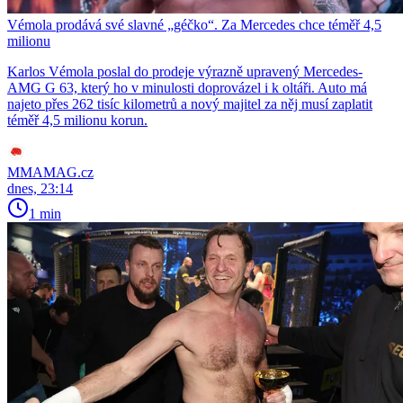
Vémola prodává své slavné „géčko“. Za Mercedes chce téměř 4,5
milionu
Karlos Vémola poslal do prodeje výrazně upravený Mercedes-
AMG G 63, který ho v minulosti doprovázel i k oltáři. Auto má
najeto přes 262 tisíc kilometrů a nový majitel za něj musí zaplatit
téměř 4,5 milionu korun.
MMAMAG.cz
dnes, 23:14
1 min