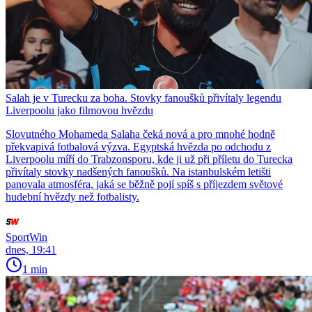
Salah je v Turecku za boha. Stovky fanoušků přivítaly legendu
Liverpoolu jako filmovou hvězdu
Slovutného Mohameda Salaha čeká nová a pro mnohé hodně
překvapivá fotbalová výzva. Egyptská hvězda po odchodu z
Liverpoolu míří do Trabzonsporu, kde ji už při příletu do Turecka
přivítaly stovky nadšených fanoušků. Na istanbulském letišti
panovala atmosféra, jaká se běžně pojí spíš s příjezdem světové
hudební hvězdy než fotbalisty.
SportWin
dnes, 19:41
1 min