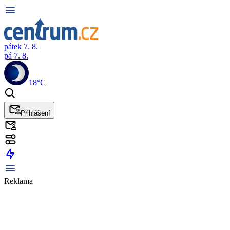
pátek 7. 8.
pá 7. 8.
18°C
Přihlášení
Reklama