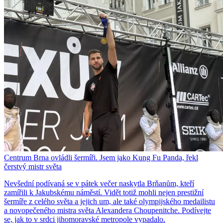
Centrum Brna ovládli šermíři. Jsem jako Kung Fu Panda, řekl
čerstvý mistr světa
Nevšední podívaná se v pátek večer naskytla Brňanům, kteří
zamířili k Jakubskému náměstí. Vidět totiž mohli nejen prestižní
šermíře z celého světa a jejich um, ale také olympijského medailistu
a novopečeného mistra světa Alexandera Choupenitche. Podívejte
se, jak to v srdci jihomoravské metropole vypadalo.