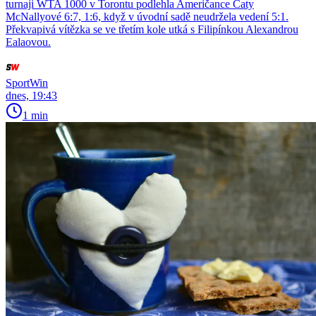
turnaji WTA 1000 v Torontu podlehla Američance Caty
McNallyové 6:7, 1:6, když v úvodní sadě neudržela vedení 5:1.
Překvapivá vítězka se ve třetím kole utká s Filipínkou Alexandrou
Ealaovou.
SportWin
dnes, 19:43
1 min