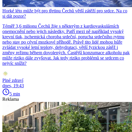
Horké léto může být pro třetinu Čechů větší zátěží pro srdce. Na co
si dát pozor?
Téměř 3,6 milionu Čechů žije s některým z kardiovaskulárních
onemocnění nebo jejich následky. Patří mezi ně například vysoký
krevní tlak, ischemická choroba srdeční, porucha srdečního rytmu
nebo stav po cévní mozkové příhodě. Právě tito lidé mohou hůře
zvládat vysoké letní teploty, dehydrataci, větší fyzickou zátěž i
změny režimu během dovolených. Častější konzumace alkoholu pak
může riziko dále zvyšovat. Jak tedy riziko problémů se srdcem co
nejvíc snížit?
Plné zdraví
dnes, 19:43
5 min
Reklama