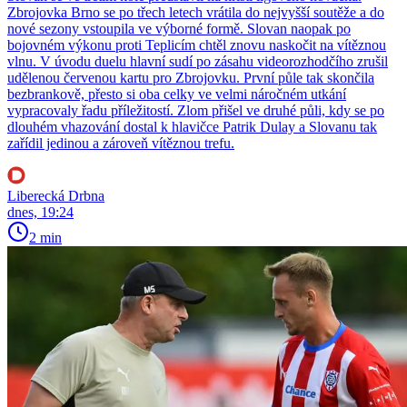
Zbrojovka Brno se po třech letech vrátila do nejvyšší soutěže a do
nové sezony vstoupila ve výborné formě. Slovan naopak po
bojovném výkonu proti Teplicím chtěl znovu naskočit na vítěznou
vlnu. V úvodu duelu hlavní sudí po zásahu videorozhodčího zrušil
udělenou červenou kartu pro Zbrojovku. První půle tak skončila
bezbrankově, přesto si oba celky ve velmi náročném utkání
vypracovaly řadu příležitostí. Zlom přišel ve druhé půli, kdy se po
dlouhém vhazování dostal k hlavičce Patrik Dulay a Slovanu tak
zařídil jedinou a zároveň vítěznou trefu.
Liberecká Drbna
dnes, 19:24
2 min