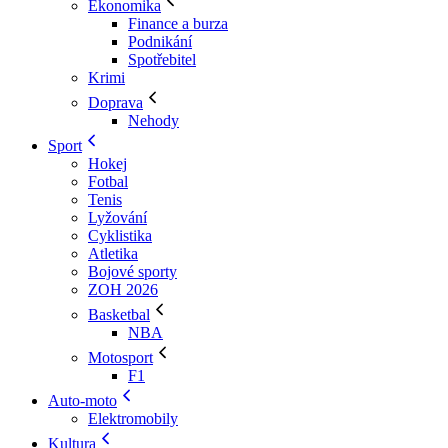
Ekonomika
Finance a burza
Podnikání
Spotřebitel
Krimi
Doprava
Nehody
Sport
Hokej
Fotbal
Tenis
Lyžování
Cyklistika
Atletika
Bojové sporty
ZOH 2026
Basketbal
NBA
Motosport
F1
Auto-moto
Elektromobily
Kultura