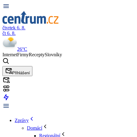
čtvrtek 6. 8.
čt 6. 8.
26°C
Internet
Firmy
Recepty
Slovníky
Přihlášení
Zprávy
Domácí
Regionální