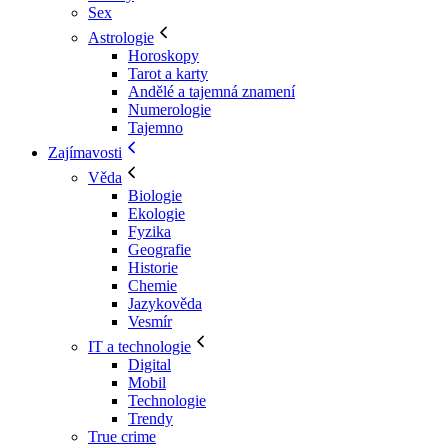
Sex
Astrologie
Horoskopy
Tarot a karty
Andělé a tajemná znamení
Numerologie
Tajemno
Zajímavosti
Věda
Biologie
Ekologie
Fyzika
Geografie
Historie
Chemie
Jazykověda
Vesmír
IT a technologie
Digital
Mobil
Technologie
Trendy
True crime