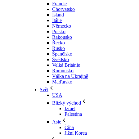
Francie
Chorvatsko
Island
Itálie
Německo
Polsko
Rakousko
Řecko
Rusko
Španělsko
Švédsko
Velká Británie
Rumunsko
Válka na Ukrajině
Maďarsko
Svět
USA
Blízký východ
Izrael
Palestina
Asie
Čína
Jižní Korea