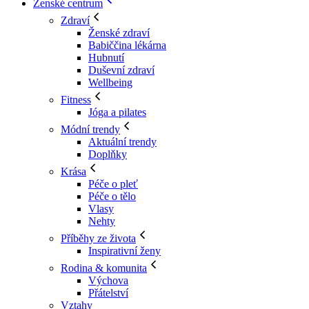
Ženské centrum
Zdraví
Ženské zdraví
Babiččina lékárna
Hubnutí
Duševní zdraví
Wellbeing
Fitness
Jóga a pilates
Módní trendy
Aktuální trendy
Doplňky
Krása
Péče o pleť
Péče o tělo
Vlasy
Nehty
Příběhy ze života
Inspirativní ženy
Rodina & komunita
Výchova
Přátelství
Vztahy