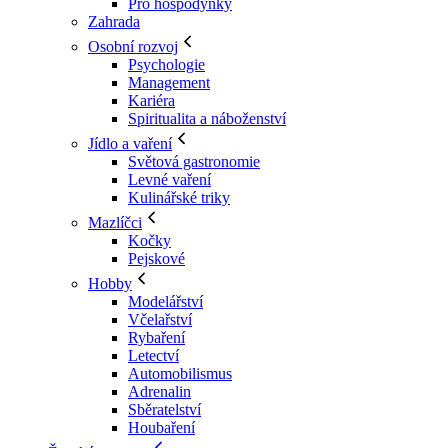
Pro hospodyňky
Zahrada
Osobní rozvoj
Psychologie
Management
Kariéra
Spiritualita a náboženství
Jídlo a vaření
Světová gastronomie
Levné vaření
Kulinářské triky
Mazlíčci
Kočky
Pejskové
Hobby
Modelářství
Včelařství
Rybaření
Letectví
Automobilismus
Adrenalin
Sběratelství
Houbaření