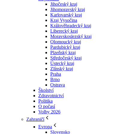
Jihočeský kraj
Jihomoravský kraj
Karlovarský kraj
Kraj Vysočina
Králověhradecký kraj
Liberecký kraj
Moravskoslezský kraj
Olomoucký kraj
Pardubický kraj
Plzeňský kraj
Středočeský kraj
Ústecký kraj
Zlínský kraj
Praha
Brno
Ostrava
Školství
Zdravotnictví
Politika
O počasí
Volby 2026
Zahraničí
Evropa
Slovensko