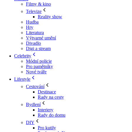
Filmy & kino
Televize
Reality show
Hudba
Hry
Literatura
Výtvarné umění
Divadlo
Digi a stream
Celebrity
Módní policie
Pro pamětníky
Nové tváře
Lifestyle
Cestování
Destinace
Rady na cesty
Bydlení
Interiery
Rady do domu
DIY
Pro kutily