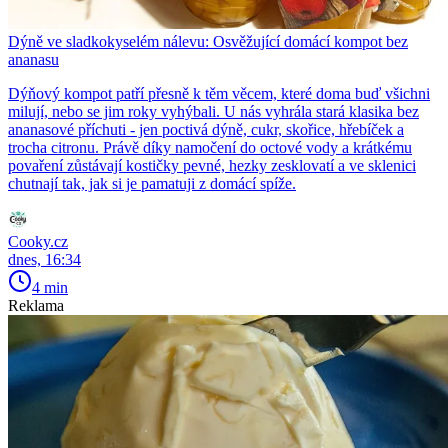
Dýně ve sladkokyselém nálevu: Osvěžující domácí kompot bez
ananasu
Dýňový kompot patří přesně k těm věcem, které doma buď všichni
milují, nebo se jim roky vyhýbali. U nás vyhrála stará klasika bez
ananasové příchuti - jen poctivá dýně, cukr, skořice, hřebíček a
trocha citronu. Právě díky namočení do octové vody a krátkému
povaření zůstávají kostičky pevné, hezky zesklovatí a ve sklenici
chutnají tak, jak si je pamatuji z domácí spíže.
Cooky.cz
dnes, 16:34
4 min
Reklama