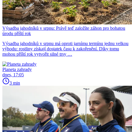
Výsadba jahodníků v srpnu: Právě teď založíte záhon pro bohatou
úrodu příští rok
Výsadba jahodníků v srpnu má oproti jarnímu termínu jednu velkou
výhodu: rostliny získají dostatek času k zakořenění. Díky tomu
mohou příští rok vytvořit silné trsy …
Planeta zahrady
dnes, 17:05
3 min