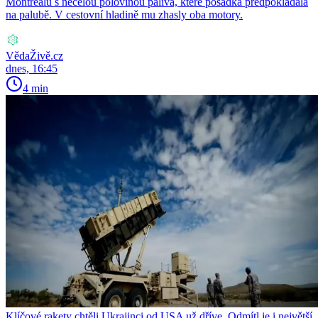
Montrealu s necelou polovinou paliva, které posádka předpokládala
na palubě. V cestovní hladině mu zhasly oba motory.
VědaŽivě.cz
dnes, 16:45
4 min
Klíčové rakety chtěli Ukrajinci od USA už dříve. Odmítl je i největší