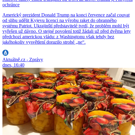
ochránce
Americký prezident Donald Trump na konci července začal couvat
od slibu udělit Kyjevu licenci na výrobu raket do obranného
systému Patriot. Ukrajinští představitelé tvrdí, že problém mohl být
vyřešen už dávno. O stejné povolení totiž žádali už před dvěma lety
předchozí americkou vládu: z Washingtonu však tehdy bez
jakéhokoliv vysvětlení dorazilo strohé „ne“.
Aktuálně.cz - Zprávy
dnes, 16:40