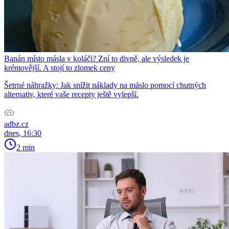
Banán místo másla v koláči? Zní to divně, ale výsledek je
krémovější. A stojí to zlomek ceny
Šetrné náhražky: Jak snížit náklady na máslo pomocí chutných
alternativ, které vaše recepty ještě vylepší.
adbz.cz
dnes, 16:30
2 min