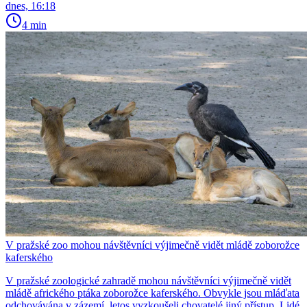
dnes, 16:18
4 min
V pražské zoo mohou návštěvníci výjimečně vidět mládě zoborožce
kaferského
V pražské zoologické zahradě mohou návštěvníci výjimečně vidět
mládě afrického ptáka zoborožce kaferského. Obvykle jsou mláďata
odchovávána v zázemí, letos vyzkoušeli chovatelé jiný přístup. Lidé