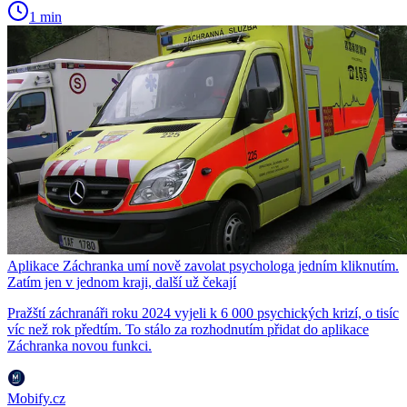
1 min
Aplikace Záchranka umí nově zavolat psychologa jedním kliknutím.
Zatím jen v jednom kraji, další už čekají
Pražští záchranáři roku 2024 vyjeli k 6 000 psychických krizí, o tisíc
víc než rok předtím. To stálo za rozhodnutím přidat do aplikace
Záchranka novou funkci.
Mobify.cz