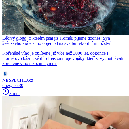
Léčivý glögg, o kterém psal již Homér, pijeme dodnes: Syn
švédského krále si ho objednal na svatbu rekordní množství
Kořeněné víno je oblíbené již více než 3000 let, dokonce i
Homérovo básnické dílo Ilias zmiňuje vojáky, kteří si vychutnávali
kořeněné víno s kozím sýrem.
NESPECHEJ.cz
dnes, 16:30
3 min