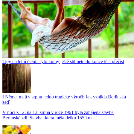
Tipy na letní čtení. Tyto knihy ještě stihnete do konce léta přečíst
I Němci mají v srpnu jedno tragické výročí: Jak vznikla Berlínská
zeď
V noci z 12. na 13. srpna v roce 1961 byla zahájena stavba
Berlínské zdi. Stavba, která měla délku 155 km...