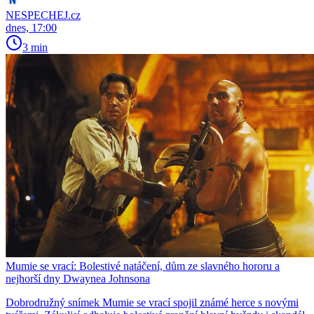
NESPECHEJ.cz
dnes, 17:00
3 min
Mumie se vrací: Bolestivé natáčení, dům ze slavného hororu a
nejhorší dny Dwaynea Johnsona
Dobrodružný snímek Mumie se vrací spojil známé herce s novými