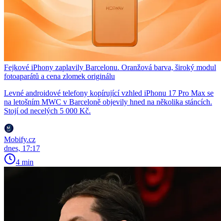
Fejkové iPhony zaplavily Barcelonu. Oranžová barva, široký modul
fotoaparátů a cena zlomek originálu
Levné androidové telefony kopírující vzhled iPhonu 17 Pro Max se
na letošním MWC v Barceloně objevily hned na několika stáncích.
Stojí od necelých 5 000 Kč.
Mobify.cz
dnes, 17:17
4 min