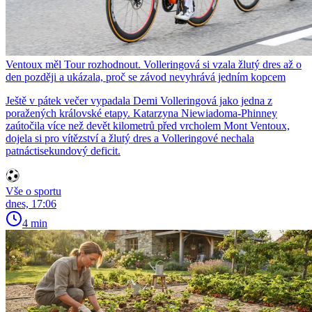
Ventoux měl Tour rozhodnout. Volleringová si vzala žlutý dres až o
den později a ukázala, proč se závod nevyhrává jedním kopcem
Ještě v pátek večer vypadala Demi Volleringová jako jedna z
poražených královské etapy. Katarzyna Niewiadoma-Phinney
zaútočila více než devět kilometrů před vrcholem Mont Ventoux,
dojela si pro vítězství a žlutý dres a Volleringové nechala
patnáctisekundový deficit.
Vše o sportu
dnes, 17:06
4 min