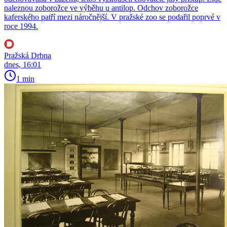
naleznou zoborožce ve výběhu u antilop. Odchov zoborožce
kaferského patří mezi náročnější. V pražské zoo se podařil poprvé v
roce 1994.
Pražská Drbna
dnes, 16:01
1 min