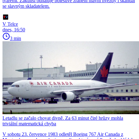
tvářemi. Zákulisí odhaluje bolestivé zranění hlavní hvězdy i skandál
se slavným skladatelem.
V Telce
dnes, 16:50
3 min
Letadlu se začalo chovat divně. Za 63 minut čiré hrůzy mohla
triviální matematická chyba
V sobotu 23. července 1983 odletěl Boeing 767 Air Canada z