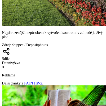
Nejpřirozenějším způsobem k vytvoření soukromí v zahradě je živý
plot
Zdroj
:
shippee / Depositphotos
Sdílet
Denní
výzva
0
Reklama
Další články z
FAJNTIP.cz