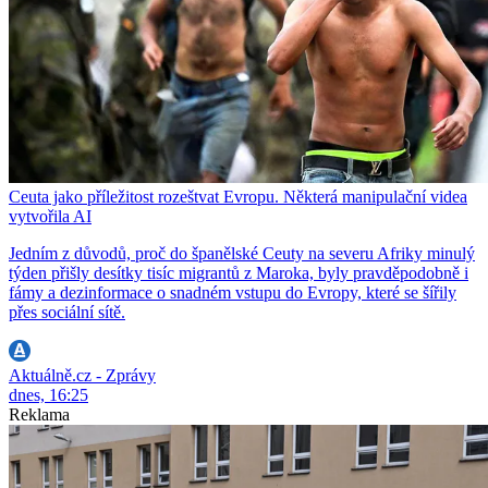
Ceuta jako příležitost rozeštvat Evropu. Některá manipulační videa
vytvořila AI
Jedním z důvodů, proč do španělské Ceuty na severu Afriky minulý
týden přišly desítky tisíc migrantů z Maroka, byly pravděpodobně i
fámy a dezinformace o snadném vstupu do Evropy, které se šířily
přes sociální sítě.
Aktuálně.cz - Zprávy
dnes, 16:25
Reklama