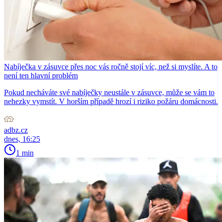
Nabíječka v zásuvce přes noc vás ročně stojí víc, než si myslíte. A to
není ten hlavní problém
Pokud necháváte své nabíječky neustále v zásuvce, může se vám to
nehezky vymstít. V horším případě hrozí i riziko požáru domácnosti.
adbz.cz
dnes, 16:25
1 min