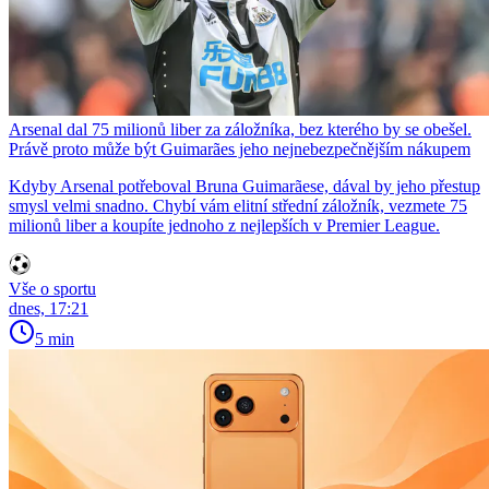
Arsenal dal 75 milionů liber za záložníka, bez kterého by se obešel.
Právě proto může být Guimarães jeho nejnebezpečnějším nákupem
Kdyby Arsenal potřeboval Bruna Guimarãese, dával by jeho přestup
smysl velmi snadno. Chybí vám elitní střední záložník, vezmete 75
milionů liber a koupíte jednoho z nejlepších v Premier League.
Vše o sportu
dnes, 17:21
5 min