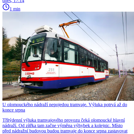
dnes, 17:14
1 min
U olomouckého nádraží nepojedou tramvaje. Výluka potrvá až do
konce srpna
Třítýdenní výluka tramvajového provozu čeká olomoucké hlavní
nádraží. Od zítřka tam začne výměna výhybek a kolejnic. Místo
před nádražní budovou budou tramvaje do konce srpna zastavovat