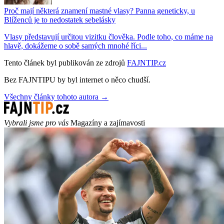
Proč mají některá znamení mastné vlasy? Panna geneticky, u
Blíženců je to nedostatek sebelásky
Vlasy představují určitou vizitku člověka. Podle toho, co máme na
hlavě, dokážeme o sobě samých mnohé říci...
Tento článek byl publikován ze zdrojů
FAJNTIP.cz
Bez FAJNTIPU by byl internet o něco chudší.
Všechny články tohoto autora →
Vybrali jsme pro vás
Magazíny a zajímavosti