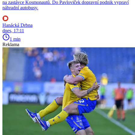
na zastávce Kosmonautů. Do Pavloviček dopravní podnik vypraví
náhradní autobusy.
Hanácká Drbna
dnes, 17:11
1 min
Reklama