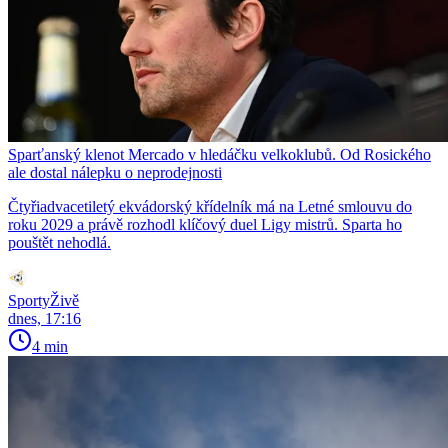
Sparťanský klenot Mercado v hledáčku velkoklubů. Od Rosického
ale dostal nálepku o neprodejnosti
Čtyřiadvacetiletý ekvádorský křídelník má na Letné smlouvu do
roku 2029 a právě rozhodl klíčový duel Ligy mistrů. Sparta ho
pouštět nehodlá.
SportyŽivě
dnes, 17:16
4 min