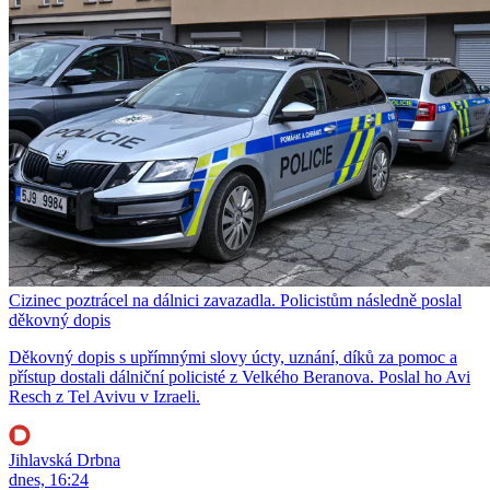
Cizinec poztrácel na dálnici zavazadla. Policistům následně poslal
děkovný dopis
Děkovný dopis s upřímnými slovy úcty, uznání, díků za pomoc a
přístup dostali dálniční policisté z Velkého Beranova. Poslal ho Avi
Resch z Tel Avivu v Izraeli.
Jihlavská Drbna
dnes, 16:24