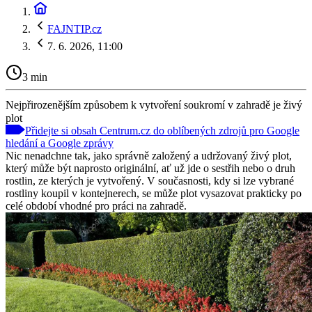
FAJNTIP.cz
7. 6. 2026, 11:00
3 min
Nejpřirozenějším způsobem k vytvoření soukromí v zahradě je živý
plot
Přidejte si obsah Centrum.cz do oblíbených zdrojů pro Google
hledání a Google zprávy
Nic nenadchne tak, jako správně založený a udržovaný živý plot,
který může být naprosto originální, ať už jde o sestřih nebo o druh
rostlin, ze kterých je vytvořený. V současnosti, kdy si lze vybrané
rostliny koupil v kontejnerech, se může plot vysazovat prakticky po
celé období vhodné pro práci na zahradě.