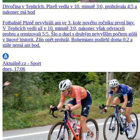
Divočina v Teplicích. Plzeň vedla v 10. minutě 3:0, prohrávala 4:5 a
nakonec má bod
Fotbalisté Plzně nevyhráli ani ve 3. kole nového ročníku první ligy.
V Teplicích vedli už v 10. minutě 3:0, nakonec však odvraceli
prohru a remizovali 5:5. Šlo o duel s druhým nejvyšším počtem gólů
v ligové historii. Zlín opět prohrál, Bohemians podlehl doma 0:2 a
stále nemá ani bod.
Aktuálně.cz - Sport
dnes, 17:06