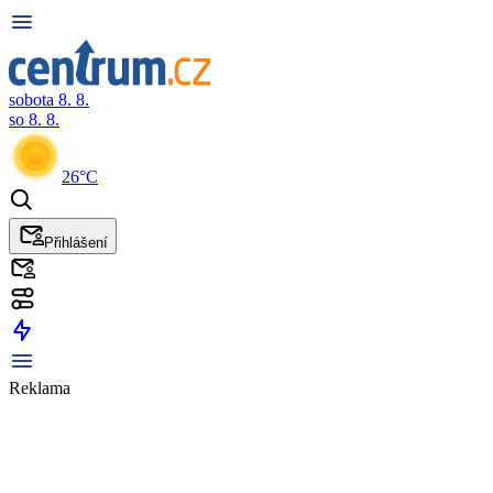
sobota 8. 8.
so 8. 8.
26°C
Přihlášení
Reklama