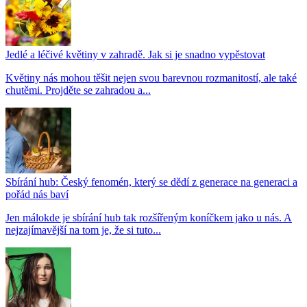
Jedlé a léčivé květiny v zahradě. Jak si je snadno vypěstovat
Květiny nás mohou těšit nejen svou barevnou rozmanitostí, ale také
chutěmi. Projděte se zahradou a...
Sbírání hub: Český fenomén, který se dědí z generace na generaci a
pořád nás baví
Jen málokde je sbírání hub tak rozšířeným koníčkem jako u nás. A
nejzajímavější na tom je, že si tuto...