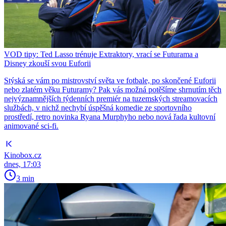
VOD tipy: Ted Lasso trénuje Extraktory, vrací se Futurama a
Disney zkouší svou Euforii
Stýská se vám po mistrovství světa ve fotbale, po skončené Euforii
nebo zlatém věku Futuramy? Pak vás možná potěšíme shrnutím těch
nejvýznamnějších týdenních premiér na tuzemských streamovacích
službách, v nichž nechybí úspěšná komedie ze sportovního
prostředí, retro novinka Ryana Murphyho nebo nová řada kultovní
animované sci-fi.
Kinobox.cz
dnes, 17:03
3 min