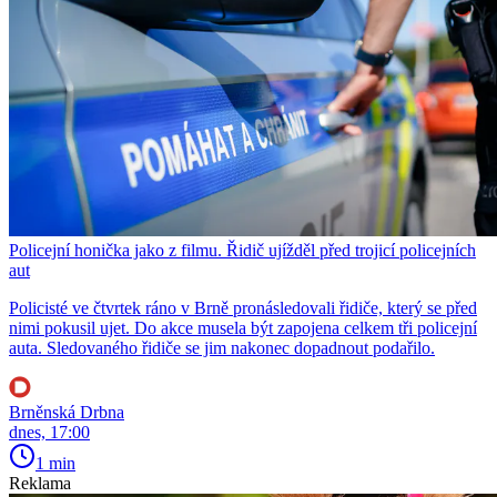
Policejní honička jako z filmu. Řidič ujížděl před trojicí policejních
aut
Policisté ve čtvrtek ráno v Brně pronásledovali řidiče, který se před
nimi pokusil ujet. Do akce musela být zapojena celkem tři policejní
auta. Sledovaného řidiče se jim nakonec dopadnout podařilo.
Brněnská Drbna
dnes, 17:00
1 min
Reklama