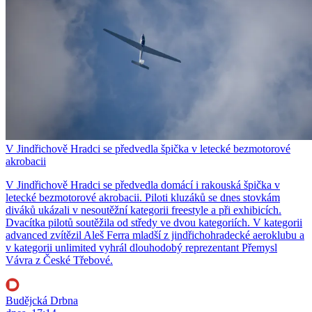
V Jindřichově Hradci se předvedla špička v letecké bezmotorové
akrobacii
V Jindřichově Hradci se předvedla domácí i rakouská špička v
letecké bezmotorové akrobacii. Piloti kluzáků se dnes stovkám
diváků ukázali v nesoutěžní kategorii freestyle a při exhibicích.
Dvacítka pilotů soutěžila od středy ve dvou kategoriích. V kategorii
advanced zvítězil Aleš Ferra mladší z jindřichohradecké aeroklubu a
v kategorii unlimited vyhrál dlouhodobý reprezentant Přemysl
Vávra z České Třebové.
Budějcká Drbna