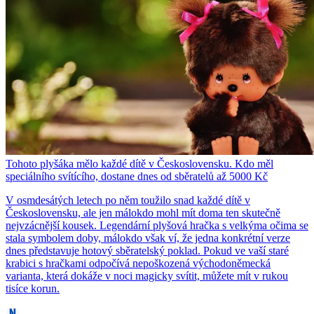
Tohoto plyšáka mělo každé dítě v Československu. Kdo měl
speciálního svítícího, dostane dnes od sběratelů až 5000 Kč
V osmdesátých letech po něm toužilo snad každé dítě v
Československu, ale jen málokdo mohl mít doma ten skutečně
nejvzácnější kousek. Legendární plyšová hračka s velkýma očima se
stala symbolem doby, málokdo však ví, že jedna konkrétní verze
dnes představuje hotový sběratelský poklad. Pokud ve vaší staré
krabici s hračkami odpočívá nepoškozená východoněmecká
varianta, která dokáže v noci magicky svítit, můžete mít v rukou
tisíce korun.