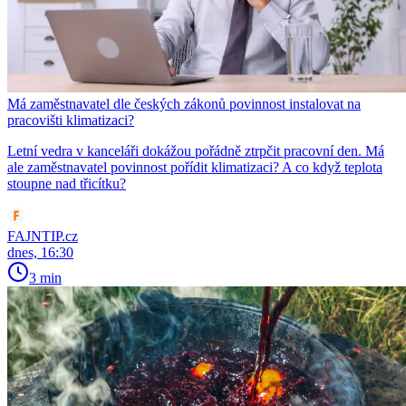
Má zaměstnavatel dle českých zákonů povinnost instalovat na
pracovišti klimatizaci?
Letní vedra v kanceláři dokážou pořádně ztrpčit pracovní den. Má
ale zaměstnavatel povinnost pořídit klimatizaci? A co když teplota
stoupne nad třicítku?
FAJNTIP.cz
dnes, 16:30
3 min