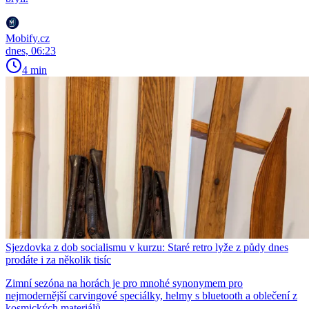
Mobify.cz
dnes, 06:23
4 min
Sjezdovka z dob socialismu v kurzu: Staré retro lyže z půdy dnes
prodáte i za několik tisíc
Zimní sezóna na horách je pro mnohé synonymem pro
nejmodernější carvingové speciálky, helmy s bluetooth a oblečení z
kosmických materiálů.