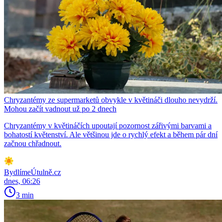
Chryzantémy ze supermarketů obvykle v květináči dlouho nevydrží.
Mohou začít vadnout už po 2 dnech
Chryzantémy v květináčích upoutají pozornost zářivými barvami a
bohatostí květenství. Ale většinou jde o rychlý efekt a během pár dní
začnou chřadnout.
BydlímeÚtulně.cz
dnes, 06:26
3 min