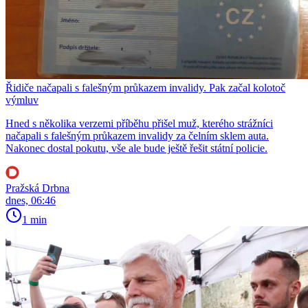
Řidiče načapali s falešným průkazem invalidy. Pak začal kolotoč
výmluv
Hned s několika verzemi příběhu přišel muž, kterého strážníci
načapali s falešným průkazem invalidy za čelním sklem auta.
Nakonec dostal pokutu, vše ale bude ještě řešit státní policie.
Pražská Drbna
dnes, 06:46
1 min