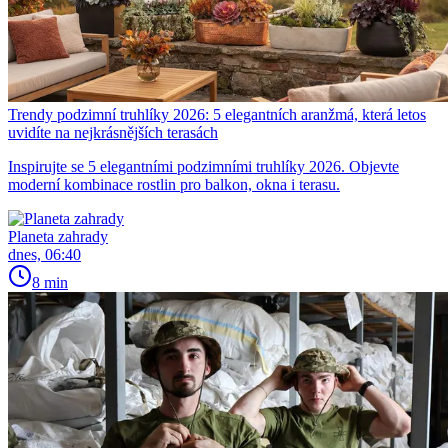
Trendy podzimní truhlíky 2026: 5 elegantních aranžmá, která letos
uvidíte na nejkrásnějších terasách
Inspirujte se 5 elegantními podzimními truhlíky 2026. Objevte
moderní kombinace rostlin pro balkon, okna i terasu.
Planeta zahrady
dnes, 06:40
8 min