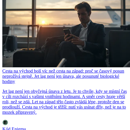
Cesta na východ bolí víc než cesta na západ: proč se časový posun
neprožívá stejně. Jet lag není jen únava, ale posunuté biologické
hodiny
Jet lag není jen obyčejná únava z letu. Je to chvíle, kdy se místní čas
v cíli rozchází s vašimi vnitřními hodinami. A směr cesty hraje větší
roli, než se zdá. Let na západ tělo často zvládá lépe, protože den se
prodlouží. Cesta na východ je těžší: nutí vás usínat dřív, než je na to
mozek připravený.
Kód Enigma