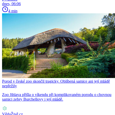
dnes, 06:06
4 min
Porod v české zoo skončil tragicky. Oblíbená samice ani její mládě
nepřežily
Zoo Jihlava přišla o víkendu při komplikovaném porodu o chovnou
samici zebry Burchellovy i její mládě.
VědaŽivě.cz