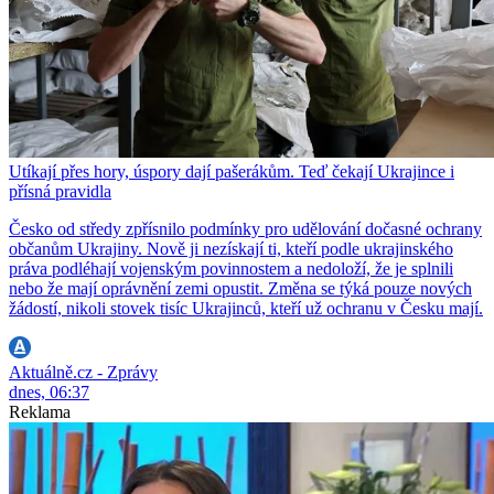
Utíkají přes hory, úspory dají pašerákům. Teď čekají Ukrajince i
přísná pravidla
Česko od středy zpřísnilo podmínky pro udělování dočasné ochrany
občanům Ukrajiny. Nově ji nezískají ti, kteří podle ukrajinského
práva podléhají vojenským povinnostem a nedoloží, že je splnili
nebo že mají oprávnění zemi opustit. Změna se týká pouze nových
žádostí, nikoli stovek tisíc Ukrajinců, kteří už ochranu v Česku mají.
Aktuálně.cz - Zprávy
dnes, 06:37
Reklama