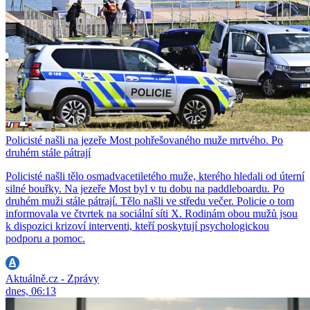
Policisté našli na jezeře Most pohřešovaného muže mrtvého. Po
druhém stále pátrají
Policisté našli tělo osmadvacetiletého muže, kterého hledali od úterní
silné bouřky. Na jezeře Most byl v tu dobu na paddleboardu. Po
druhém muži stále pátrají. Tělo našli ve středu večer. Policie o tom
informovala ve čtvrtek na sociální síti X. Rodinám obou mužů jsou
k dispozici krizoví interventi, kteří poskytují psychologickou
podporu a pomoc.
Aktuálně.cz - Zprávy
dnes, 06:13