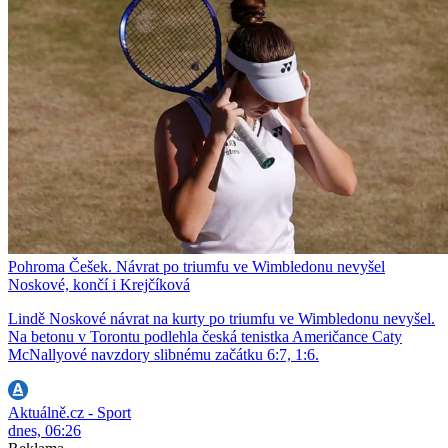
Pohroma Češek. Návrat po triumfu ve Wimbledonu nevyšel
Noskové, končí i Krejčíková
Lindě Noskové návrat na kurty po triumfu ve Wimbledonu nevyšel.
Na betonu v Torontu podlehla česká tenistka Američance Caty
McNallyové navzdory slibnému začátku 6:7, 1:6.
Aktuálně.cz - Sport
dnes, 06:26