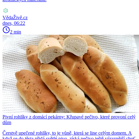
VědaŽivě.cz
dnes, 06:22
2 min
Pivní rohlíky z domácí pekárny: Křupavé pečivo, které provoní celý
dům
Čerstvě upečené rohlíky, to je vůně, která se line celým domem. A
když se do těsta přidá světlé pivo, získá pečivo ještě výraznější chuť.