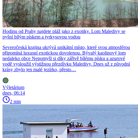
Hodinu od Prahy najdete pláž jako z exotiky. Lom Maledivy se
pyšní bílým pískem a tyrkysovou vodou
Severočeská krajina ukrývá unikátní místo, které svou atmosférou
připomíná luxusní exotickou dovolenou. Bývalý kaolinový lom
nedaleko obce Nepomyšl si díky zářivě bílému písku a azurové
vodě vysloužil výstižnou přezdívku Maledivy. Dnes už z původní
krásy zbylo jen malé jezírko, přesto…
Výletárium
dnes, 06:14
2 min