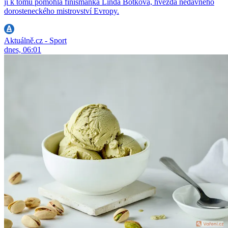
jí k tomu pomohla finišmanka Linda Botková, hvězda nedávného
dorosteneckého mistrovství Evropy.
Aktuálně.cz - Sport
dnes, 06:01