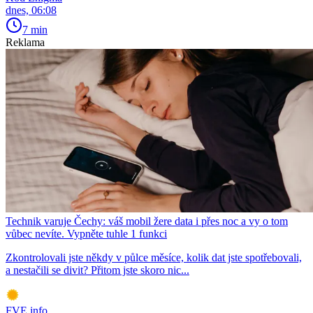
dnes, 06:08
7 min
Reklama
Technik varuje Čechy: váš mobil žere data i přes noc a vy o tom
vůbec nevíte. Vypněte tuhle 1 funkci
Zkontrolovali jste někdy v půlce měsíce, kolik dat jste spotřebovali,
a nestačili se divit? Přitom jste skoro nic...
FVE.info