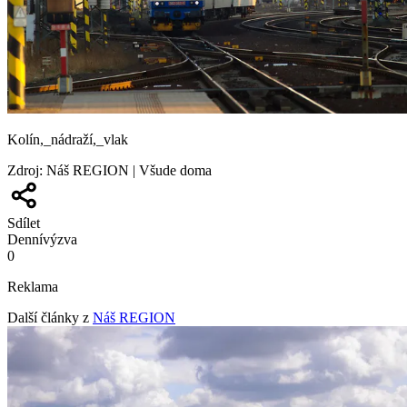
Kolín,_nádraží,_vlak
Zdroj
:
Náš REGION | Všude doma
Sdílet
Denní
výzva
0
Reklama
Další články z
Náš REGION