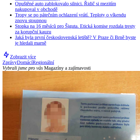
Opuštěné auto zablokovalo silnici. Řidič si mezitím
nakupoval v obchodě
Tropy se po pátečním ochlazení vrátí. Teploty o víkendu
znovu stoupnou
Stopka na 16 měsíců pro Šiguta. Etická komise rozdala tresty
za korupční kauzu
Jaká byla první československá letiště? V Praze či Brně byste
je hledali marně
Zobrazit více
Zprávy
Domácí
Regionální
Vybrali jsme pro vás
Magazíny a zajímavosti