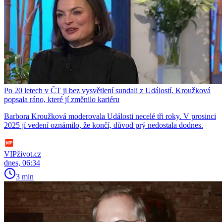
Po 20 letech v ČT ji bez vysvětlení sundali z Událostí. Kroužková
popsala ráno, které jí změnilo kariéru
Barbora Kroužková moderovala Události necelé tři roky. V prosinci
2025 jí vedení oznámilo, že končí, důvod prý nedostala dodnes.
VIPživot.cz
dnes, 06:34
3 min