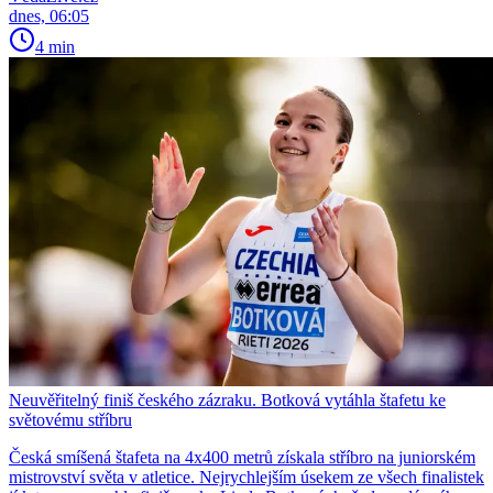
dnes, 06:05
4 min
Neuvěřitelný finiš českého zázraku. Botková vytáhla štafetu ke
světovému stříbru
Česká smíšená štafeta na 4x400 metrů získala stříbro na juniorském
mistrovství světa v atletice. Nejrychlejším úsekem ze všech finalistek