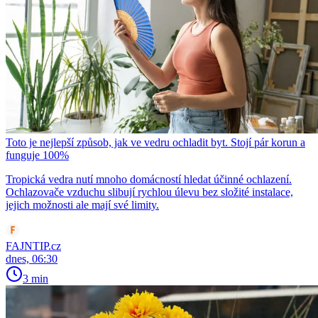
Toto je nejlepší způsob, jak ve vedru ochladit byt. Stojí pár korun a
funguje 100%
Tropická vedra nutí mnoho domácností hledat účinné ochlazení.
Ochlazovače vzduchu slibují rychlou úlevu bez složité instalace,
jejich možnosti ale mají své limity.
FAJNTIP.cz
dnes, 06:30
3 min