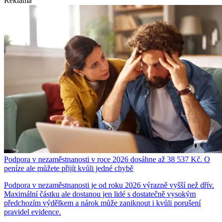
Reklama
Podpora v nezaměstnanosti v roce 2026 dosáhne až 38 537 Kč. O
peníze ale můžete přijít kvůli jedné chybě
Podpora v nezaměstnanosti je od roku 2026 výrazně vyšší než dřív.
Maximální částku ale dostanou jen lidé s dostatečně vysokým
předchozím výdělkem a nárok může zaniknout i kvůli porušení
pravidel evidence.