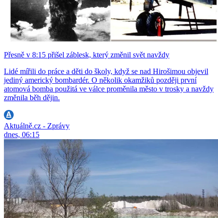
Přesně v 8:15 přišel záblesk, který změnil svět navždy
Lidé mířili do práce a děti do školy, když se nad Hirošimou objevil
jediný americký bombardér. O několik okamžiků později první
atomová bomba použitá ve válce proměnila město v trosky a navždy
změnila běh dějin.
Aktuálně.cz - Zprávy
dnes, 06:15