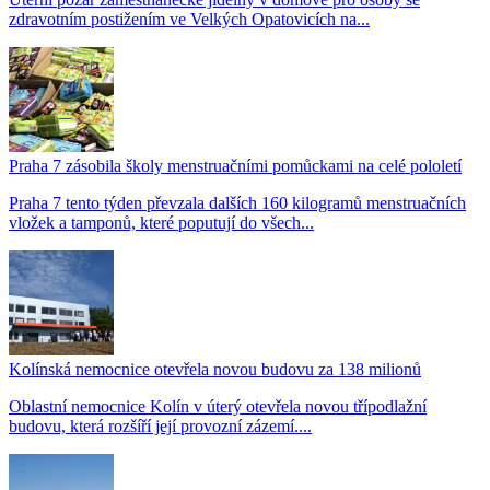
zdravotním postižením ve Velkých Opatovicích na...
Praha 7 zásobila školy menstruačními pomůckami na celé pololetí
Praha 7 tento týden převzala dalších 160 kilogramů menstruačních
vložek a tamponů, které poputují do všech...
Kolínská nemocnice otevřela novou budovu za 138 milionů
Oblastní nemocnice Kolín v úterý otevřela novou třípodlažní
budovu, která rozšíří její provozní zázemí....