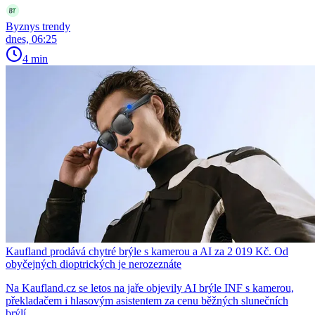
Byznys trendy
dnes, 06:25
4 min
Kaufland prodává chytré brýle s kamerou a AI za 2 019 Kč. Od
obyčejných dioptrických je nerozeznáte
Na Kaufland.cz se letos na jaře objevily AI brýle INF s kamerou,
překladačem i hlasovým asistentem za cenu běžných slunečních
brýlí.