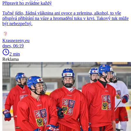
Připravit ho zvládne každý
Tučné jídlo, žádná vláknina ani ovoce a zelenina, alkohol, to vše
přispívá přibírání na váze a hromadění tuku v krvi. Takový tuk může
být nebezpečný.
Krasnezeny.eu
dnes, 06:19
2 min
Reklama