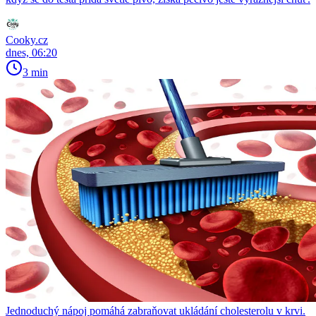
Cooky.cz
dnes, 06:20
3 min
Jednoduchý nápoj pomáhá zabraňovat ukládání cholesterolu v krvi.