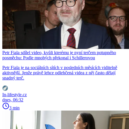
Petr Fiala sdílel video, kvůli kterému je nyní terčem potupného
posměchu: Podle mnohých překonal i Schillerovou
Petr Fiala je na sociálních sítích v posledních měsících viditelně
aktivnější. Jenže právě lehce odlehčená videa z něj často dělají
snadný terč.
In-lifestyle.cz
dnes, 06:32
3 min