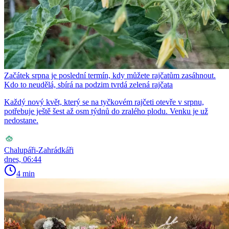
Začátek srpna je poslední termín, kdy můžete rajčatům zasáhnout.
Kdo to neudělá, sbírá na podzim tvrdá zelená rajčata
Každý nový květ, který se na tyčkovém rajčeti otevře v srpnu,
potřebuje ještě šest až osm týdnů do zralého plodu. Venku je už
nedostane.
Chalupáři-Zahrádkáři
dnes, 06:44
4 min