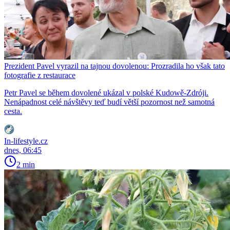
Prezident Pavel vyrazil na tajnou dovolenou: Prozradila ho však tato
fotografie z restaurace
Petr Pavel se během dovolené ukázal v polské Kudowě-Zdróji.
Nenápadnost celé návštěvy teď budí větší pozornost než samotná
cesta.
In-lifestyle.cz
dnes, 06:45
2 min