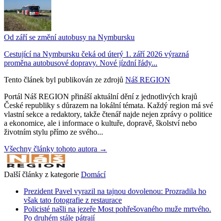
Od září se změní autobusy na Nymbursku
Cestující na Nymbursku čeká od úterý 1. září 2026 výrazná
proměna autobusové dopravy. Nové jízdní řády...
Tento článek byl publikován ze zdrojů
Náš REGION
Portál Náš REGION přináší aktuální dění z jednotlivých krajů
České republiky s důrazem na lokální témata. Každý region má své
vlastní sekce a redaktory, takže čtenář najde nejen zprávy o politice
a ekonomice, ale i informace o kultuře, dopravě, školství nebo
životním stylu přímo ze svého...
Všechny články tohoto autora →
Další články z kategorie
Domácí
Prezident Pavel vyrazil na tajnou dovolenou: Prozradila ho
však tato fotografie z restaurace
Policisté našli na jezeře Most pohřešovaného muže mrtvého.
Po druhém stále pátrají