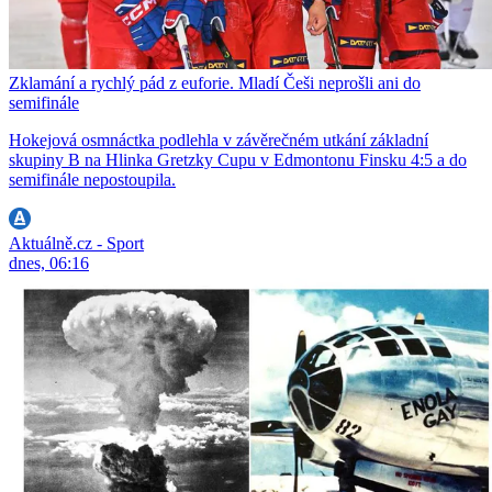
Zklamání a rychlý pád z euforie. Mladí Češi neprošli ani do
semifinále
Hokejová osmnáctka podlehla v závěrečném utkání základní
skupiny B na Hlinka Gretzky Cupu v Edmontonu Finsku 4:5 a do
semifinále nepostoupila.
Aktuálně.cz - Sport
dnes, 06:16