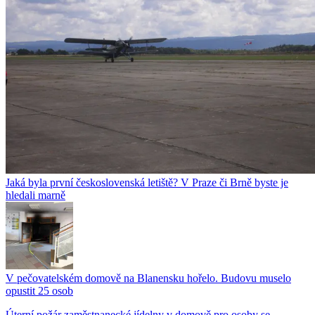
Jaká byla první československá letiště? V Praze či Brně byste je
hledali marně
V pečovatelském domově na Blanensku hořelo. Budovu muselo
opustit 25 osob
Úterní požár zaměstnanecké jídelny v domově pro osoby se