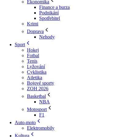
Ekonomika
Finance a burza
Podnikání
Spotřebitel
Krimi
Doprava
Nehody
Sport
Hokej
Fotbal
Tenis
Lyžování
Cyklistika
Atletika
Bojové sporty
ZOH 2026
Basketbal
NBA
Motosport
F1
Auto-moto
Elektromobily
Kultura