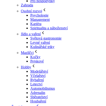
Pro hospodyňky
Zahrada
Osobní rozvoj
Psychologie
Management
Kariéra
Spiritualita a náboženství
Jídlo a vaření
Světová gastronomie
Levné vaření
Kulinářské triky
Mazlíčci
Kočky
Pejskové
Hobby
Modelářství
Včelařství
Rybaření
Letectví
Automobilismus
Adrenalin
Sběratelství
Houbaření