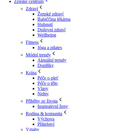
Ženské centrum
Zdraví
Ženské zdraví
Babiččina lékárna
Hubnutí
Duševní zdraví
Wellbeing
Fitness
Jóga a pilates
Módní trendy
Aktuální trendy
Doplňky
Krása
Péče o pleť
Péče o tělo
Vlasy
Nehty
Příběhy ze života
Inspirativní ženy
Rodina & komunita
Výchova
Přátelství
Vztahy