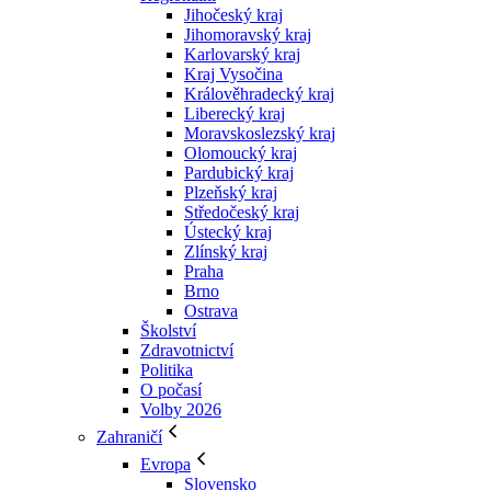
Jihočeský kraj
Jihomoravský kraj
Karlovarský kraj
Kraj Vysočina
Králověhradecký kraj
Liberecký kraj
Moravskoslezský kraj
Olomoucký kraj
Pardubický kraj
Plzeňský kraj
Středočeský kraj
Ústecký kraj
Zlínský kraj
Praha
Brno
Ostrava
Školství
Zdravotnictví
Politika
O počasí
Volby 2026
Zahraničí
Evropa
Slovensko