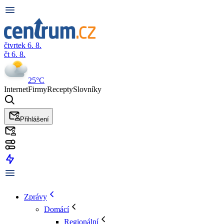
čtvrtek 6. 8.
čt 6. 8.
25°C
Internet
Firmy
Recepty
Slovníky
Přihlášení
Zprávy
Domácí
Regionální