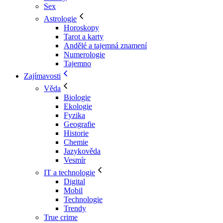
Sex
Astrologie
Horoskopy
Tarot a karty
Andělé a tajemná znamení
Numerologie
Tajemno
Zajímavosti
Věda
Biologie
Ekologie
Fyzika
Geografie
Historie
Chemie
Jazykověda
Vesmír
IT a technologie
Digital
Mobil
Technologie
Trendy
True crime