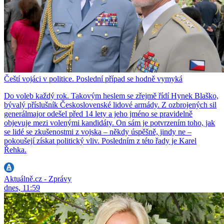
Čeští vojáci v politice. Poslední případ se hodně vymyká
Do voleb každý rok. Takovým heslem se zřejmě řídí Hynek Blaško,
bývalý příslušník Československé lidové armády. Z ozbrojených sil
generálmajor odešel před 14 lety a jeho jméno se pravidelně
objevuje mezi volenými kandidáty. On sám je potvrzením toho, jak
se lidé se zkušenostmi z vojska – někdy úspěšně, jindy ne –
pokoušejí získat politický vliv. Posledním z této řady je Karel
Řehka.
Aktuálně.cz - Zprávy
dnes, 11:59