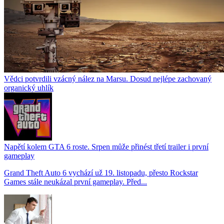
Vědci potvrdili vzácný nález na Marsu. Dosud nejlépe zachovaný
organický uhlík
Napětí kolem GTA 6 roste. Srpen může přinést třetí trailer i první
gameplay
Grand Theft Auto 6 vychází už 19. listopadu, přesto Rockstar
Games stále neukázal první gameplay. Před...