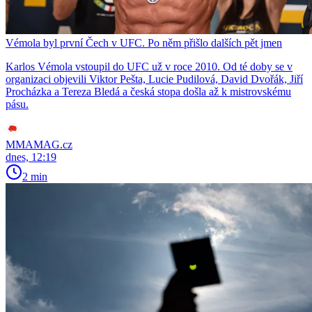
Vémola byl první Čech v UFC. Po něm přišlo dalších pět jmen
Karlos Vémola vstoupil do UFC už v roce 2010. Od té doby se v
organizaci objevili Viktor Pešta, Lucie Pudilová, David Dvořák, Jiří
Procházka a Tereza Bledá a česká stopa došla až k mistrovskému
pásu.
MMAMAG.cz
dnes, 12:19
2 min