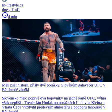
In-lifestyle.cz
dnes, 11:41
4 min
Měli psát historii, přišly dvě porážky. Slovákům galavečer UFC v
Bělehradě zhořkl
Slovensko mělo poprvé dva bojovníky na jedné kartě UFC, výhra
však nepřišla. Trenér Ján Hudák po porážkách Ľudovíta Kleina a
Vlasta Čepa vyzdvihl především atmosféru a podporu fanoušků v
Bělehradě.