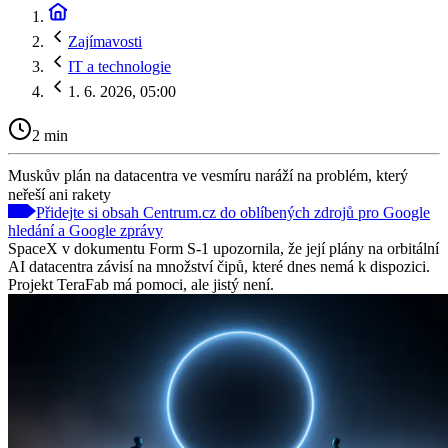
Zajímavosti
IT a technologie
1. 6. 2026, 05:00
2 min
Muskův plán na datacentra ve vesmíru naráží na problém, který
neřeší ani rakety
Přidejte si obsah Centrum.cz do oblíbených zdrojů pro Google
hledání a Google zprávy
SpaceX v dokumentu Form S-1 upozornila, že její plány na orbitální
AI datacentra závisí na množství čipů, které dnes nemá k dispozici.
Projekt TeraFab má pomoci, ale jistý není.