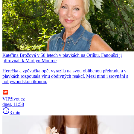
Kateřina Brožová v 58 letech v plavkách na Orlíku. Fanoušci ji
přirovnali k Marilyn Monroe
Herečka a zpěvačka opět vyrazila na svou oblíbenou přehradu a v
plavkách rozpoutala vlnu obdivných reakcí. Mezi nimi i srovnání s
hollywoodskou ikonou.
VIPživot.cz
dnes, 11:58
3 min