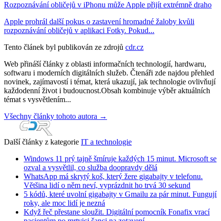
Rozpoznávání obličejů v iPhonu může Apple přijít extrémně draho
Apple prohrál další pokus o zastavení hromadné žaloby kvůli
rozpoznávání obličejů v aplikaci Fotky. Pokud...
Tento článek byl publikován ze zdrojů
cdr.cz
Web přináší články z oblasti informačních technologií, hardwaru,
softwaru i moderních digitálních služeb. Čtenáři zde najdou přehled
novinek, zajímavostí i témat, která ukazují, jak technologie ovlivňují
každodenní život i budoucnost.Obsah kombinuje výběr aktuálních
témat s vysvětlením...
Všechny články tohoto autora →
Další články z kategorie
IT a technologie
Windows 11 prý tajně šmíruje každých 15 minut. Microsoft se
ozval a vysvětlil, co služba doopravdy dělá
WhatsApp má skrytý koš, který žere gigabajty v telefonu.
Většina lidí o něm neví, vyprázdnit ho trvá 30 sekund
5 kódů, které uvolní gigabajty v Gmailu za pár minut. Fungují
roky, ale moc lidí je nezná
Když řeč přestane sloužit. Digitální pomocník Fonafix vrací
pacientům po mrtvici šanci na zotavení