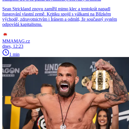
Sean Strickland znovu zamířil mimo klec a tentokrát napadl
fungování vlastní země. Kritiku spojil s válkami na Blízkém
východě, zdravotnictvím i Íránem a odmítl, že současný systém
odpovídá kapitalismu.
MMAMAG.cz
dnes, 12:23
1 min