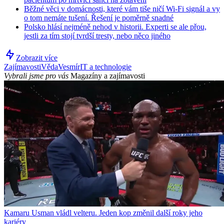
Běžné věci v domácnosti, které vám tiše ničí Wi-Fi signál a vy
o tom nemáte tušení. Řešení je poměrně snadné
Polsko hlásí nejméně nehod v historii. Experti se ale přou,
jestli za tím stojí tvrdší tresty, nebo něco jiného
Zobrazit více
Zajímavosti
Věda
Vesmír
IT a technologie
Vybrali jsme pro vás
Magazíny a zajímavosti
Kamaru Usman vládl velteru. Jeden kop změnil další roky jeho
kariéry