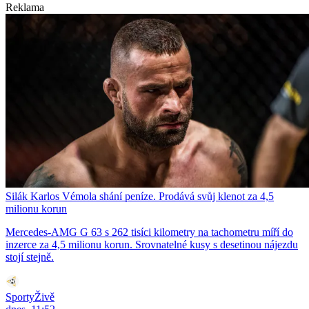
Reklama
Silák Karlos Vémola shání peníze. Prodává svůj klenot za 4,5
milionu korun
Mercedes-AMG G 63 s 262 tisíci kilometry na tachometru míří do
inzerce za 4,5 milionu korun. Srovnatelné kusy s desetinou nájezdu
stojí stejně.
SportyŽivě