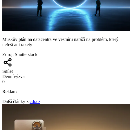
Muskův plán na datacentra ve vesmíru naráží na problém, který
neřeší ani rakety
Zdroj
:
Shutterstock
Sdílet
Denní
výzva
0
Reklama
Další články z
cdr.cz