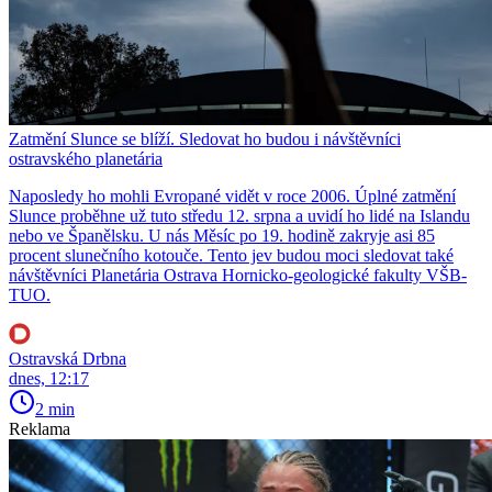
Zatmění Slunce se blíží. Sledovat ho budou i návštěvníci
ostravského planetária
Naposledy ho mohli Evropané vidět v roce 2006. Úplné zatmění
Slunce proběhne už tuto středu 12. srpna a uvidí ho lidé na Islandu
nebo ve Španělsku. U nás Měsíc po 19. hodině zakryje asi 85
procent slunečního kotouče. Tento jev budou moci sledovat také
návštěvníci Planetária Ostrava Hornicko-geologické fakulty VŠB-
TUO.
Ostravská Drbna
dnes, 12:17
2 min
Reklama