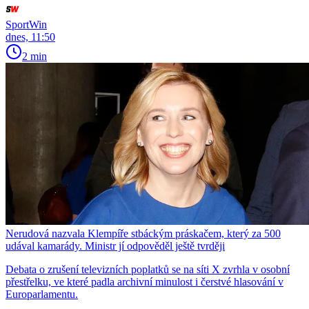
SportWin
dnes, 11:50
2 min
Nerudová nazvala Klempíře stbáckým práskačem, který za 500
udával kamarády. Ministr jí odpověděl ještě tvrději
Debata o zrušení televizních poplatků se na síti X zvrhla v osobní
přestřelku, ve které padla archivní minulost i čerstvé hlasování v
Europarlamentu.