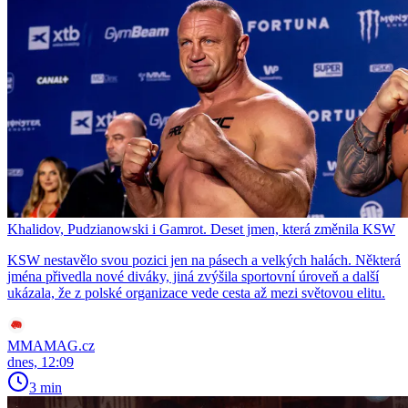
Khalidov, Pudzianowski i Gamrot. Deset jmen, která změnila KSW
KSW nestavělo svou pozici jen na pásech a velkých halách. Některá
jména přivedla nové diváky, jiná zvýšila sportovní úroveň a další
ukázala, že z polské organizace vede cesta až mezi světovou elitu.
MMAMAG.cz
dnes, 12:09
3 min