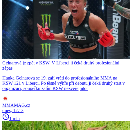
Gelnarová je zpět v KSW. V Liberci ji čeká druhý profesionální
zápas
Hanka Gelnarová se 19. září vrátí do profesionálního MMA na
KSW 121 v Liberci. Po těsné výhře při debutu ji čeká druhý start v
organizaci, soupeřku zatím KSW nezveřejnilo.
MMAMAG.cz
dnes, 12:13
1 min