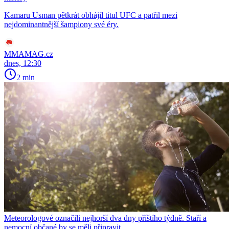
Kamaru Usman pětkrát obhájil titul UFC a patřil mezi
nejdominantnější šampiony své éry.
MMAMAG.cz
dnes, 12:30
2 min
Meteorologové označili nejhorší dva dny příštího týdně. Staří a
nemocní občané by se měli připravit