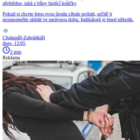
přehlédne, tahá z hlíny hnijící kuličky
Pokud si chcete letos svou úrodu cibule pojistit, určitě ji
nezapomeňte sklidit ve správnou dobu. Indikátorů je hned několik.
Chalupáři-Zahrádkáři
dnes, 12:05
2 min
Reklama