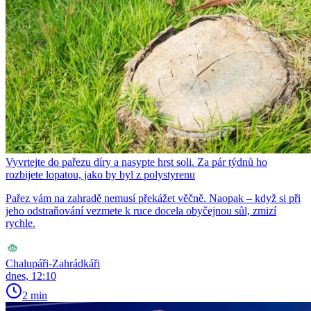
Vyvrtejte do pařezu díry a nasypte hrst soli. Za pár týdnů ho
rozbijete lopatou, jako by byl z polystyrenu
Pařez vám na zahradě nemusí překážet věčně. Naopak – když si při
jeho odstraňování vezmete k ruce docela obyčejnou sůl, zmizí
rychle.
Chalupáři-Zahrádkáři
dnes, 12:10
2 min