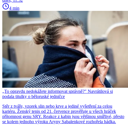
dnes, 11:52
4 min
„To opravdu nedokážete informovat správně?" Navrátilová si
podala titulky o běloruské jedničce
Stěr z tváře, vzorek slin nebo krve a jediné vyšetření za celou
kariéru. Ženský tenis od 21. července prověřuje u všech hráček
přítomnost genu SRY. Reakce z kabin jsou většinou smířlivé, přesto
se kolem jednoho výroku Aryny Sabalenkové rozhořela hádka.