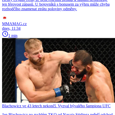
jen férovost zápasů. U bojovníků s bonusem za výhru může chyba
rozhodčího znamenat ztrátu poloviny odměny.
MMAMAG.cz
dnes, 11:34
1 min
Blachowicz ve 43 letech nekončí. Vyzval bývalého šampiona UFC
Jan Blachowicz po rychlém TKO od Navaja Stirlinga neřeší odchod