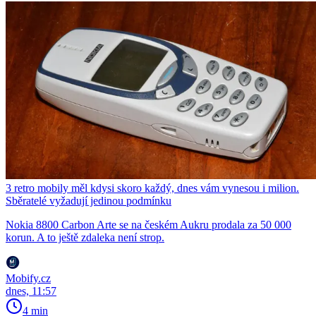
3 retro mobily měl kdysi skoro každý, dnes vám vynesou i milion.
Sběratelé vyžadují jedinou podmínku
Nokia 8800 Carbon Arte se na českém Aukru prodala za 50 000
korun. A to ještě zdaleka není strop.
Mobify.cz
dnes, 11:57
4 min