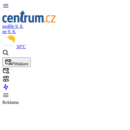
neděle 9. 8.
ne 9. 8.
30°C
Přihlášení
Reklama