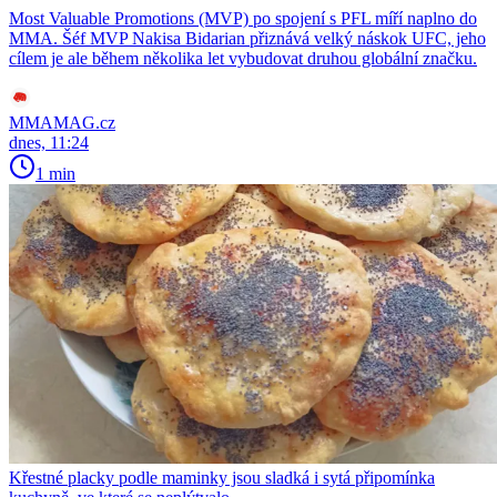
Most Valuable Promotions (MVP) po spojení s PFL míří naplno do
MMA. Šéf MVP Nakisa Bidarian přiznává velký náskok UFC, jeho
cílem je ale během několika let vybudovat druhou globální značku.
MMAMAG.cz
dnes, 11:24
1 min
Křestné placky podle maminky jsou sladká i sytá připomínka