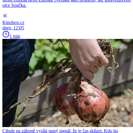
otce Součka.
Kinobox.cz
dnes, 12:05
1 min
Cibule na záhoně vysílá jasný signál, že je čas sklízet. Kdo ho