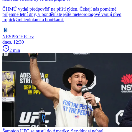
ČHMÚ vydal předpověď na příští týden. Čekají nás poměrně
příjemné letní dny, v pondělí ale ještě meteorologové varují před
tropickými teplotami a bouřkami.
NESPECHEJ.cz
dnes, 12:30
2 min
Šampion UFC se pustil do Ameriky. Servítky si nebral