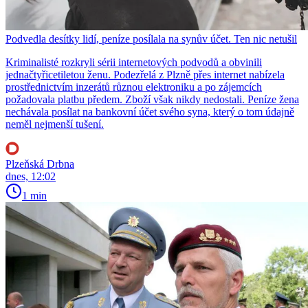
Podvedla desítky lidí, peníze posílala na synův účet. Ten nic netušil
Kriminalisté rozkryli sérii internetových podvodů a obvinili
jednačtyřicetiletou ženu. Podezřelá z Plzně přes internet nabízela
prostřednictvím inzerátů různou elektroniku a po zájemcích
požadovala platbu předem. Zboží však nikdy nedostali. Peníze žena
nechávala posílat na bankovní účet svého syna, který o tom údajně
neměl nejmenší tušení.
Plzeňská Drbna
dnes, 12:02
1 min