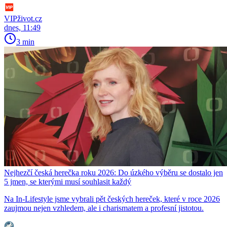
VIPživot.cz
dnes, 11:49
3 min
Nejhezčí česká herečka roku 2026: Do úzkého výběru se dostalo jen
5 jmen, se kterými musí souhlasit každý
Na In-Lifestyle jsme vybrali pět českých hereček, které v roce 2026
zaujmou nejen vzhledem, ale i charismatem a profesní jistotou.