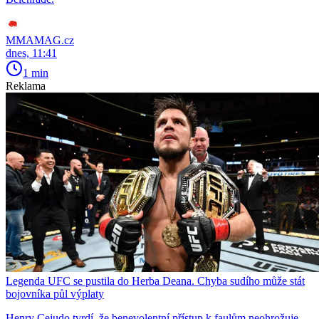
MMAMAG.cz
dnes, 11:41
1 min
Reklama
Legenda UFC se pustila do Herba Deana. Chyba sudího může stát
bojovníka půl výplaty
Henry Cejudo tvrdí, že benevolentní přístup k faulům neohrožuje