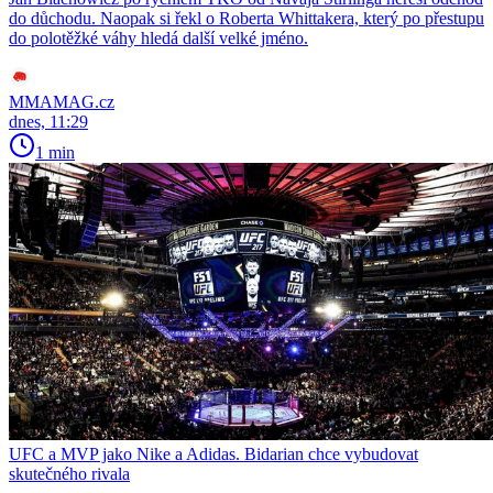
do důchodu. Naopak si řekl o Roberta Whittakera, který po přestupu
do polotěžké váhy hledá další velké jméno.
MMAMAG.cz
dnes, 11:29
1 min
UFC a MVP jako Nike a Adidas. Bidarian chce vybudovat
skutečného rivala