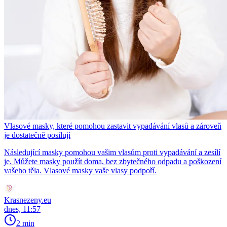
Vlasové masky, které pomohou zastavit vypadávání vlasů a zároveň
je dostatečně posilují
Následující masky pomohou vašim vlasům proti vypadávání a zesílí
je. Můžete masky použít doma, bez zbytečného odpadu a poškození
vašeho těla. Vlasové masky vaše vlasy podpoří.
Krasnezeny.eu
dnes, 11:57
2 min