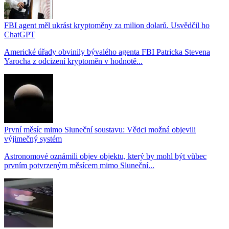
FBI agent měl ukrást kryptoměny za milion dolarů. Usvědčil ho
ChatGPT
Americké úřady obvinily bývalého agenta FBI Patricka Stevena
Yarocha z odcizení kryptoměn v hodnotě...
První měsíc mimo Sluneční soustavu: Vědci možná objevili
výjimečný systém
Astronomové oznámili objev objektu, který by mohl být vůbec
prvním potvrzeným měsícem mimo Sluneční...