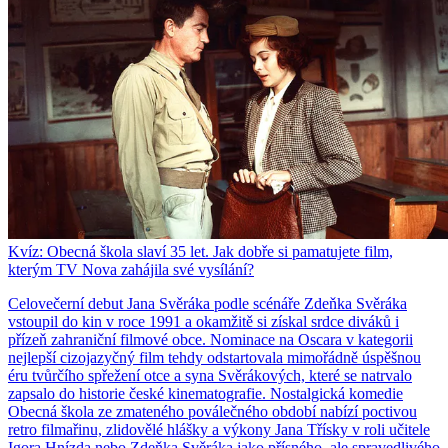
Kvíz: Obecná škola slaví 35 let. Jak dobře si pamatujete film,
kterým TV Nova zahájila své vysílání?
Celovečerní debut Jana Svěráka podle scénáře Zdeňka Svěráka
vstoupil do kin v roce 1991 a okamžitě si získal srdce diváků i
přízeň zahraniční filmové obce. Nominace na Oscara v kategorii
nejlepší cizojazyčný film tehdy odstartovala mimořádně úspěšnou
éru tvůrčího spřežení otce a syna Svěrákových, které se natrvalo
zapsalo do historie české kinematografie. Nostalgická komedie
Obecná škola ze zmateného poválečného období nabízí poctivou
retro filmařinu, zlidovělé hlášky a výkony Jana Třísky v roli učitele
Igora Hnízda nebo Zdeňka Svěráka jako přísného, ale spravedlivého