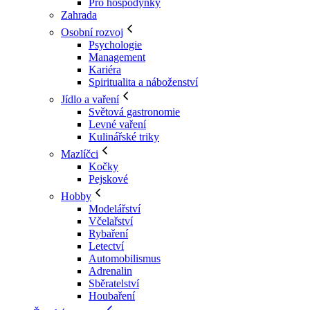
Pro hospodyňky
Zahrada
Osobní rozvoj
Psychologie
Management
Kariéra
Spiritualita a náboženství
Jídlo a vaření
Světová gastronomie
Levné vaření
Kulinářské triky
Mazlíčci
Kočky
Pejskové
Hobby
Modelářství
Včelařství
Rybaření
Letectví
Automobilismus
Adrenalin
Sběratelství
Houbaření