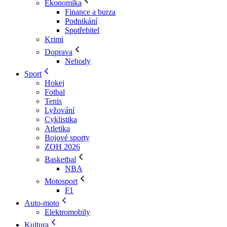
Ekonomika
Finance a burza
Podnikání
Spotřebitel
Krimi
Doprava
Nehody
Sport
Hokej
Fotbal
Tenis
Lyžování
Cyklistika
Atletika
Bojové sporty
ZOH 2026
Basketbal
NBA
Motosport
F1
Auto-moto
Elektromobily
Kultura