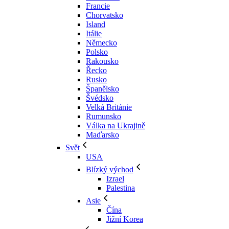
Francie
Chorvatsko
Island
Itálie
Německo
Polsko
Rakousko
Řecko
Rusko
Španělsko
Švédsko
Velká Británie
Rumunsko
Válka na Ukrajině
Maďarsko
Svět
USA
Blízký východ
Izrael
Palestina
Asie
Čína
Jižní Korea