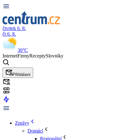
čtvrtek 6. 8.
čt 6. 8.
30°C
Internet
Firmy
Recepty
Slovníky
Přihlášení
Zprávy
Domácí
Regionální