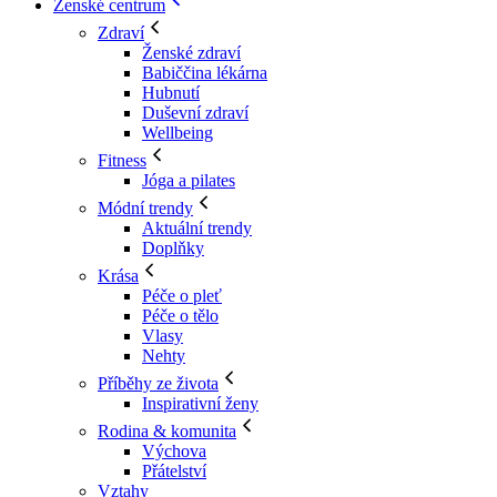
Ženské centrum
Zdraví
Ženské zdraví
Babiččina lékárna
Hubnutí
Duševní zdraví
Wellbeing
Fitness
Jóga a pilates
Módní trendy
Aktuální trendy
Doplňky
Krása
Péče o pleť
Péče o tělo
Vlasy
Nehty
Příběhy ze života
Inspirativní ženy
Rodina & komunita
Výchova
Přátelství
Vztahy