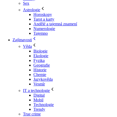
Sex
Astrologie
Horoskopy
Tarot a karty
Andělé a tajemná znamení
Numerologie
Tajemno
Zajímavosti
Věda
Biologie
Ekologie
Fyzika
Geografie
Historie
Chemie
Jazykověda
Vesmír
IT a technologie
Digital
Mobil
Technologie
Trendy
True crime