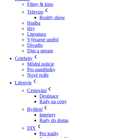
Filmy & kino
Televize
Reality show
Hudba
Hry
Literatura
Výtvarné umění
Divadlo
Digi a stream
Celebrity
Módní policie
Pro pamětníky
Nové tváře
Lifestyle
Cestování
Destinace
Rady na cesty
Bydlení
Interiery
Rady do domu
DIY
Pro kutily