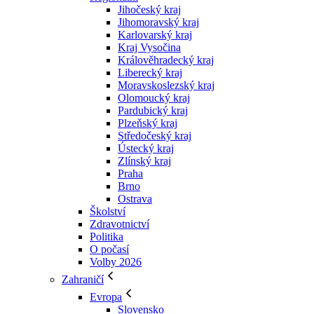
Jihočeský kraj
Jihomoravský kraj
Karlovarský kraj
Kraj Vysočina
Králověhradecký kraj
Liberecký kraj
Moravskoslezský kraj
Olomoucký kraj
Pardubický kraj
Plzeňský kraj
Středočeský kraj
Ústecký kraj
Zlínský kraj
Praha
Brno
Ostrava
Školství
Zdravotnictví
Politika
O počasí
Volby 2026
Zahraničí
Evropa
Slovensko