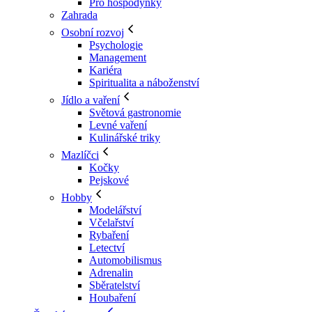
Pro hospodyňky
Zahrada
Osobní rozvoj
Psychologie
Management
Kariéra
Spiritualita a náboženství
Jídlo a vaření
Světová gastronomie
Levné vaření
Kulinářské triky
Mazlíčci
Kočky
Pejskové
Hobby
Modelářství
Včelařství
Rybaření
Letectví
Automobilismus
Adrenalin
Sběratelství
Houbaření