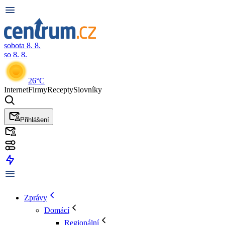
sobota 8. 8.
so 8. 8.
26°C
Internet
Firmy
Recepty
Slovníky
Přihlášení
Zprávy
Domácí
Regionální