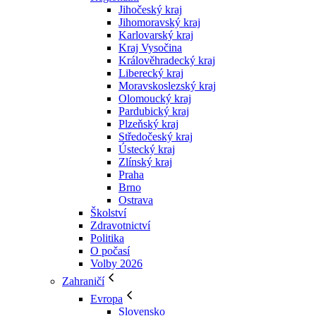
Jihočeský kraj
Jihomoravský kraj
Karlovarský kraj
Kraj Vysočina
Králověhradecký kraj
Liberecký kraj
Moravskoslezský kraj
Olomoucký kraj
Pardubický kraj
Plzeňský kraj
Středočeský kraj
Ústecký kraj
Zlínský kraj
Praha
Brno
Ostrava
Školství
Zdravotnictví
Politika
O počasí
Volby 2026
Zahraničí
Evropa
Slovensko