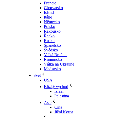
Francie
Chorvatsko
Island
Itálie
Německo
Polsko
Rakousko
Řecko
Rusko
Španělsko
Švédsko
Velká Británie
Rumunsko
Válka na Ukrajině
Maďarsko
Svět
USA
Blízký východ
Izrael
Palestina
Asie
Čína
Jižní Korea