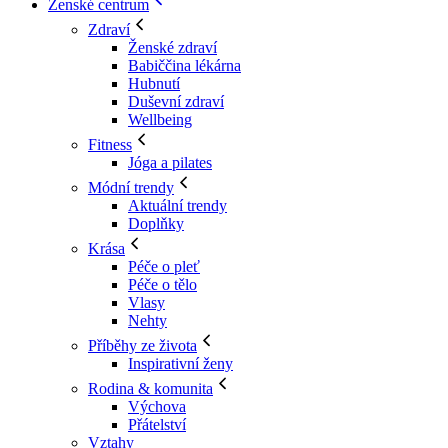
Ženské centrum
Zdraví
Ženské zdraví
Babiččina lékárna
Hubnutí
Duševní zdraví
Wellbeing
Fitness
Jóga a pilates
Módní trendy
Aktuální trendy
Doplňky
Krása
Péče o pleť
Péče o tělo
Vlasy
Nehty
Příběhy ze života
Inspirativní ženy
Rodina & komunita
Výchova
Přátelství
Vztahy