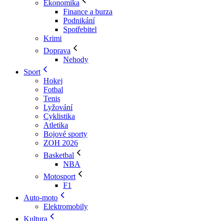
Ekonomika
Finance a burza
Podnikání
Spotřebitel
Krimi
Doprava
Nehody
Sport
Hokej
Fotbal
Tenis
Lyžování
Cyklistika
Atletika
Bojové sporty
ZOH 2026
Basketbal
NBA
Motosport
F1
Auto-moto
Elektromobily
Kultura