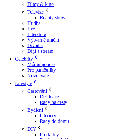
Filmy & kino
Televize
Reality show
Hudba
Hry
Literatura
Výtvarné umění
Divadlo
Digi a stream
Celebrity
Módní policie
Pro pamětníky
Nové tváře
Lifestyle
Cestování
Destinace
Rady na cesty
Bydlení
Interiery
Rady do domu
DIY
Pro kutily