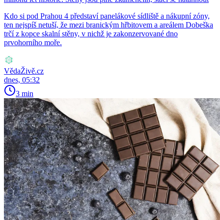
Kdo si pod Prahou 4 představí panelákové sídliště a nákupní zóny,
ten nejspíš netuší, že mezi branickým hřbitovem a areálem Dobeška
trčí z kopce skalní stěny, v nichž je zakonzervované dno
prvohorního moře.
VědaŽivě.cz
dnes, 05:32
3 min