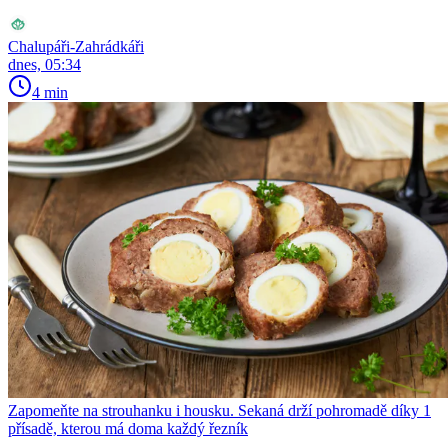
Chalupáři-Zahrádkáři
dnes, 05:34
4 min
Zapomeňte na strouhanku i housku. Sekaná drží pohromadě díky 1
přísadě, kterou má doma každý řezník