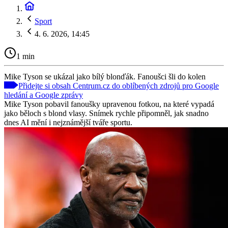
Sport
4. 6. 2026, 14:45
1 min
Mike Tyson se ukázal jako bílý blonďák. Fanoušci šli do kolen
Přidejte si obsah Centrum.cz do oblíbených zdrojů pro Google
hledání a Google zprávy
Mike Tyson pobavil fanoušky upravenou fotkou, na které vypadá
jako běloch s blond vlasy. Snímek rychle připomněl, jak snadno
dnes AI mění i nejznámější tváře sportu.