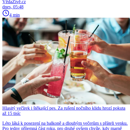
VědaŽivě.cz
dnes, 05:48
4 min
Hlasitý večírek i štěkající pes. Za rušení nočního klidu hrozí pokuta
až 15 tisíc
Léto láká k posezení na balkoně a dlouhým večerům s přáteli venku.
Pro jedny příjemná část roku, pro druhé ovšem chvíle, kdy marně