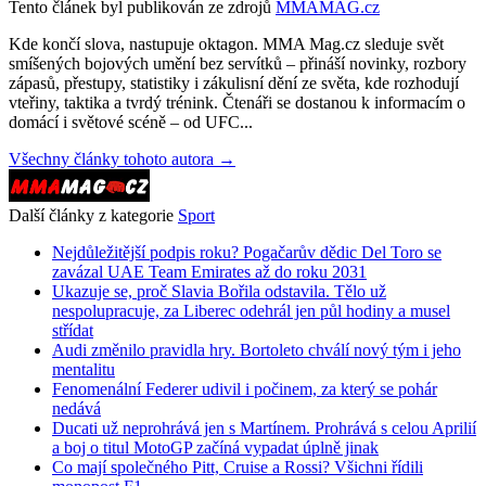
Tento článek byl publikován ze zdrojů
MMAMAG.cz
Kde končí slova, nastupuje oktagon. MMA Mag.cz sleduje svět
smíšených bojových umění bez servítků – přináší novinky, rozbory
zápasů, přestupy, statistiky i zákulisní dění ze světa, kde rozhodují
vteřiny, taktika a tvrdý trénink. Čtenáři se dostanou k informacím o
domácí i světové scéně – od UFC...
Všechny články tohoto autora →
Další články z kategorie
Sport
Nejdůležitější podpis roku? Pogačarův dědic Del Toro se
zavázal UAE Team Emirates až do roku 2031
Ukazuje se, proč Slavia Bořila odstavila. Tělo už
nespolupracuje, za Liberec odehrál jen půl hodiny a musel
střídat
Audi změnilo pravidla hry. Bortoleto chválí nový tým i jeho
mentalitu
Fenomenální Federer udivil i počinem, za který se pohár
nedává
Ducati už neprohrává jen s Martínem. Prohrává s celou Aprilií
a boj o titul MotoGP začíná vypadat úplně jinak
Co mají společného Pitt, Cruise a Rossi? Všichni řídili