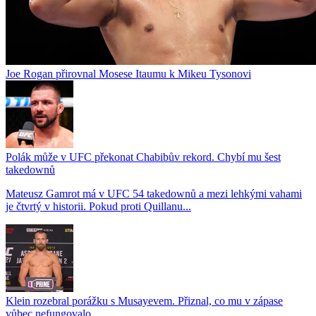
Joe Rogan přirovnal Mosese Itaumu k Mikeu Tysonovi
Polák může v UFC překonat Chabibův rekord. Chybí mu šest
takedownů
Mateusz Gamrot má v UFC 54 takedownů a mezi lehkými vahami
je čtvrtý v historii. Pokud proti Quillanu...
Klein rozebral porážku s Musayevem. Přiznal, co mu v zápase
vůbec nefungovalo