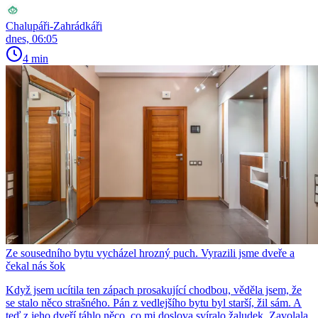
Chalupáři-Zahrádkáři
dnes, 06:05
4 min
Ze sousedního bytu vycházel hrozný puch. Vyrazili jsme dveře a
čekal nás šok
Když jsem ucítila ten zápach prosakující chodbou, věděla jsem, že
se stalo něco strašného. Pán z vedlejšího bytu byl starší, žil sám. A
teď z jeho dveří táhlo něco, co mi doslova svíralo žaludek. Zavolala