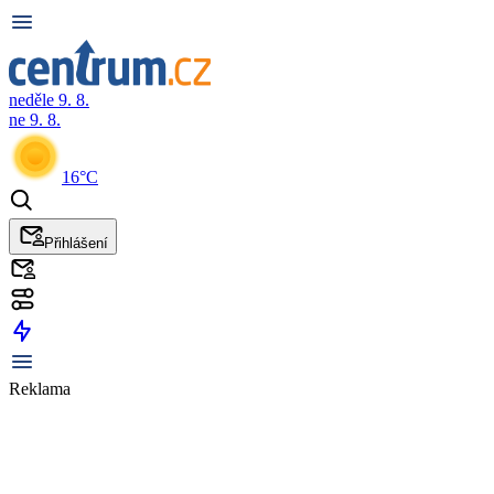
neděle 9. 8.
ne 9. 8.
16°C
Přihlášení
Reklama