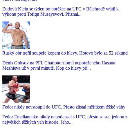
Ľudovít Klein se týden po porážce na UFC v Bělehradě vrátil k
výkonu proti Tofiqu Musayevovi. Přiznal...
Ruský obr trefil soupeře kopem do hlavy. Hotovo bylo za 52 sekund
Denis Goltsov na PFL Charlotte zlomil neporaženého Hasana
Mezhieva už v první minutě. Kop do hlavy při...
Fedor nikdy nevstoupil do UFC. Přesto zůstal měřítkem těžké váhy
Fedor Emelianenko nikdy nepodepsal s UFC, přesto se stal jednou z
největších těžkých vah historie. Jeho...