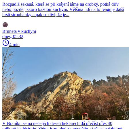
Rozpadlá sekaná, která se při krájení láme na drobky, potká dřív
nebo později skoro každou kuchyni. Většina lidí na to reaguje další
hrstí strouhanky a pak se diví, že je...
Bruneta v kuchyni
dnes, 05:32
4 min
V Braníku se na necelých deseti hektarech dá přečíst přes 40
milionů let historie. Stěny jsou plné zkamenělin, stačí se natáhnout