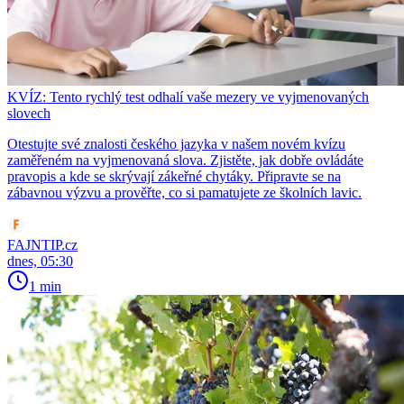
KVÍZ: Tento rychlý test odhalí vaše mezery ve vyjmenovaných
slovech
Otestujte své znalosti českého jazyka v našem novém kvízu
zaměřeném na vyjmenovaná slova. Zjistěte, jak dobře ovládáte
pravopis a kde se skrývají zákeřné chytáky. Připravte se na
zábavnou výzvu a prověřte, co si pamatujete ze školních lavic.
FAJNTIP.cz
dnes, 05:30
1 min