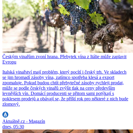
Českým vinařům zvoní hrana. Přebytek vína z Itálie může zaplavit
Evropu
Italská vinařství mají problém, který pocítí i český trh. Ve skladech
se jim hromadí zásoby vína, zatímco spotřeba klesá a export
zpomaluje. Pokud budou chtít přebytečné zásoby rychleji prodat,
může se podle českých vinařů zvýšit tlak na ceny především
levnějších vín. Domácí producenti se přitom sami potýkají s
poklesem prodejů a obávají se, že příští rok pro některé z nich bude
zlomový.
Aktuálně.cz - Magazín
dnes, 05:30