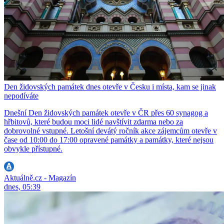
Den židovských památek dnes otevře v Česku i místa, kam se jinak
nepodíváte
Dnešní Den židovských památek otevře v ČR přes 60 synagog a
hřbitovů, které budou moci lidé navštívit zdarma nebo za
dobrovolné vstupné. Letošní devátý ročník akce zájemcům otevře v
čase od 10:00 do 17:00 opravené památky a památky, které nejsou
obvykle přístupné.
Aktuálně.cz - Magazín
dnes, 05:39