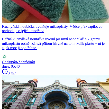
Kuchyňská houbička uvolňuje mikroplasty. Vědce překvapilo, co
rozhoduje o jejich množství
Běžná kuchyňská houbička uvolní při mytí nádobí až 4,2 gramu
mikroplastů ročně. Záleží přitom hlavně na tom, kolik plastu v ní je
a jak moc ji opotřebíte.
Chalupáři-Zahrádkáři
dnes, 05:40
3 min