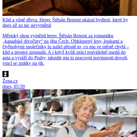
Klid a vůně dřeva. Herec Štěpán Benoni ukázal bydlení, které by
dnes už za nic nevyměnil
Městský shon vyměnil herec Štěpán Benoni za romantiku
„kanadské divočiny“ na jihu Čech. Obklopený lesy, loukami a
čtyřnohými společníky tu našel přesně to, co mu ve městě chybí –
klid a prostor zpomalit. A i když kvůli práci pravidelně usedá do
auta a vyráží do Prahy, jakmile mu to pracovní povinnosti dovolí,
vrací se zpátky na jih.
Žena.cz
dnes, 05:59