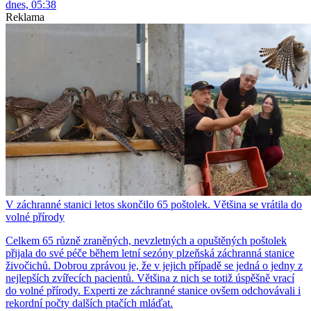
dnes, 05:38
Reklama
V záchranné stanici letos skončilo 65 poštolek. Většina se vrátila do
volné přírody
Celkem 65 různě zraněných, nevzletných a opuštěných poštolek
přijala do své péče během letní sezóny plzeňská záchranná stanice
živočichů. Dobrou zprávou je, že v jejich případě se jedná o jedny z
nejlepších zvířecích pacientů. Většina z nich se totiž úspěšně vrací
do volné přírody. Experti ze záchranné stanice ovšem odchovávali i
rekordní počty dalších ptačích mláďat.