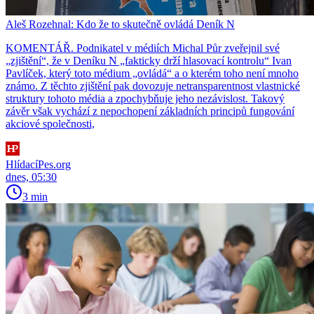
Aleš Rozehnal: Kdo že to skutečně ovládá Deník N
KOMENTÁŘ. Podnikatel v médiích Michal Půr zveřejnil své
„zjištění“, že v Deníku N „fakticky drží hlasovací kontrolu“ Ivan
Pavlíček, který toto médium „ovládá“ a o kterém toho není mnoho
známo. Z těchto zjištění pak dovozuje netransparentnost vlastnické
struktury tohoto média a zpochybňuje jeho nezávislost. Takový
závěr však vychází z nepochopení základních principů fungování
akciové společnosti,
HlídacíPes.org
dnes, 05:30
3 min