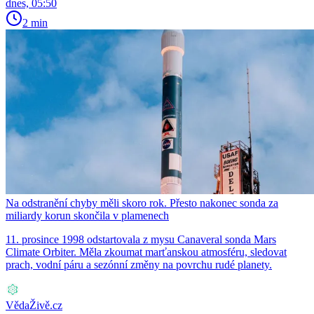
dnes, 05:50
2 min
Na odstranění chyby měli skoro rok. Přesto nakonec sonda za
miliardy korun skončila v plamenech
11. prosince 1998 odstartovala z mysu Canaveral sonda Mars
Climate Orbiter. Měla zkoumat marťanskou atmosféru, sledovat
prach, vodní páru a sezónní změny na povrchu rudé planety.
VědaŽivě.cz