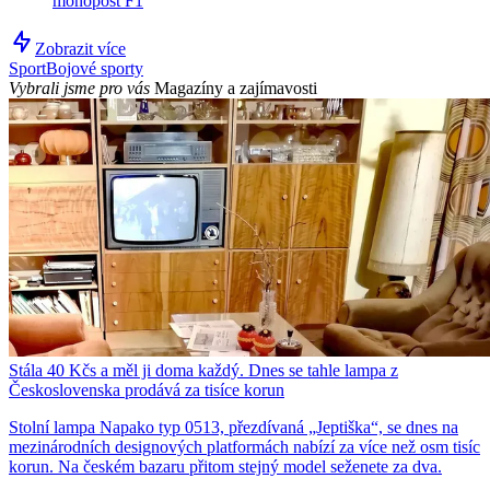
monopost F1
Zobrazit více
Sport
Bojové sporty
Vybrali jsme pro vás
Magazíny a zajímavosti
Stála 40 Kčs a měl ji doma každý. Dnes se tahle lampa z
Československa prodává za tisíce korun
Stolní lampa Napako typ 0513, přezdívaná „Jeptiška“, se dnes na
mezinárodních designových platformách nabízí za více než osm tisíc
korun. Na českém bazaru přitom stejný model seženete za dva.