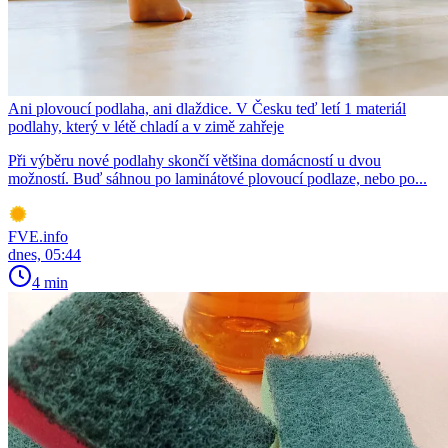
Ani plovoucí podlaha, ani dlaždice. V Česku teď letí 1 materiál
podlahy, který v létě chladí a v zimě zahřeje
Při výběru nové podlahy skončí většina domácností u dvou
možností. Buď sáhnou po laminátové plovoucí podlaze, nebo po...
FVE.info
dnes, 05:44
4 min