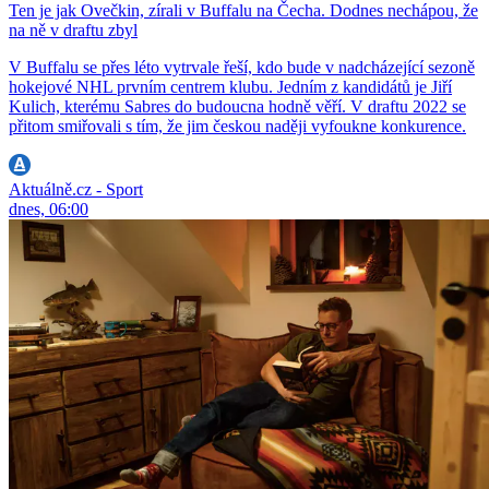
Ten je jak Ovečkin, zírali v Buffalu na Čecha. Dodnes nechápou, že
na ně v draftu zbyl
V Buffalu se přes léto vytrvale řeší, kdo bude v nadcházející sezoně
hokejové NHL prvním centrem klubu. Jedním z kandidátů je Jiří
Kulich, kterému Sabres do budoucna hodně věří. V draftu 2022 se
přitom smiřovali s tím, že jim českou naději vyfoukne konkurence.
Aktuálně.cz - Sport
dnes, 06:00