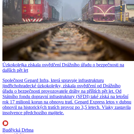
Úzkokolejka získala osvědčení Drážního úřadu o bezpečnosti na
dalších pět let
Společnost Gepard Infra, která spravuje infrastrukturu
jindřichohradecké úzkokolejky, získala osvědčení od Drážního
úřadu o bezpečnosti provozovatele dráhy na příštích pět let. Od
Státního fondu dopravní infrastruktury (SFDI) také získá na letošní
rok 17 milionů korun na obnovu tratí. Gepard Express letos v dubnu
obnovil na historických tratích provoz po 3,5 letech. Vlaky zastavila
insolvence předchozího majitele.
Budějcká Drbna