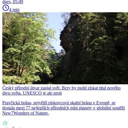
dnes, 05:49
4 min
Český přírodní útvar zaujal svět. Brzy by mohl získat titul nového
divu světa. UNESCO je ale proti
Pravčická brána, největší pískovcová skalní brána v Evropě, se
dostala mezi 77 nejlepších přírodních míst planety v globální soutěži
New7Wonders of Nature.