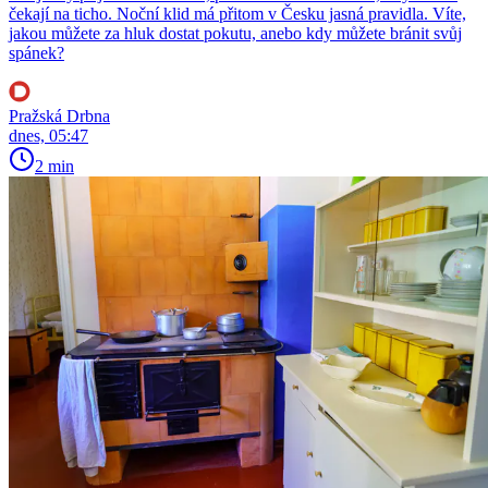
čekají na ticho. Noční klid má přitom v Česku jasná pravidla. Víte,
jakou můžete za hluk dostat pokutu, anebo kdy můžete bránit svůj
spánek?
Pražská Drbna
dnes, 05:47
2 min