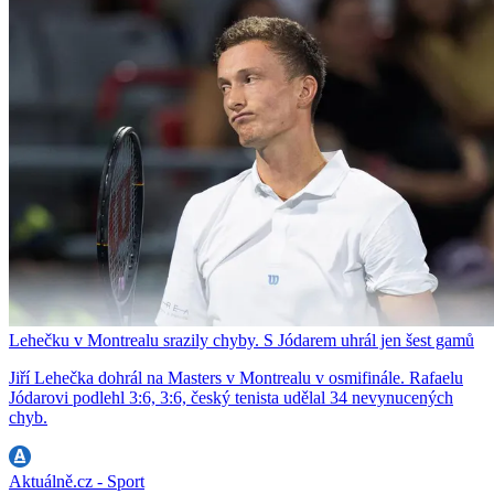
Lehečku v Montrealu srazily chyby. S Jódarem uhrál jen šest gamů
Jiří Lehečka dohrál na Masters v Montrealu v osmifinále. Rafaelu
Jódarovi podlehl 3:6, 3:6, český tenista udělal 34 nevynucených
chyb.
Aktuálně.cz - Sport