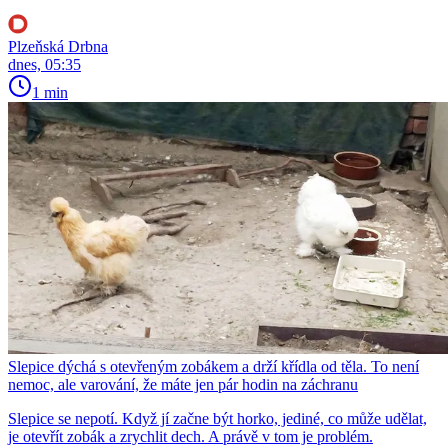
Plzeňská Drbna
dnes, 05:35
1 min
Slepice dýchá s otevřeným zobákem a drží křídla od těla. To není
nemoc, ale varování, že máte jen pár hodin na záchranu
Slepice se nepotí. Když jí začne být horko, jediné, co může udělat,
je otevřít zobák a zrychlit dech. A právě v tom je problém.