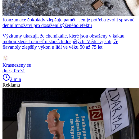
Konzumace čokolády zlepšuje paměť. Jen je potřeba zvolit správné
denní množství pro dosažení kýženého efektu
Výzkumy ukazují, že chemikálie, které jsou obsaženy v kakau
mohou zlepšit paměť u starších dospělých. Vědci zjistili, že
flavanoly zlepšily výkon u lidí ve věku 50 až 75 let.
Krasnezeny.eu
dnes, 05:31
2 min
Reklama