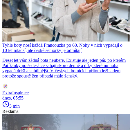
Tyhle boty nosí každá Francouzka po 60. Nohy v nich vypadají o
10 let mladší, ale české seniorky je odmítají
Deset let vám žádná bota neubere. Existuje ale jeden pár, po kterém
Pařížanky po šedesátce sahají skoro denně a díky kterému noha
vypadá delší a subtilnější. V českých botnících přitom leží ladem,
protože spoustě žen připadá málo ženský.
ExtraInspirace
dnes, 05:55
3 min
Reklama