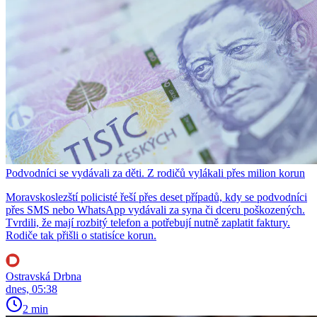
Podvodníci se vydávali za děti. Z rodičů vylákali přes milion korun
Moravskoslezští policisté řeší přes deset případů, kdy se podvodníci
přes SMS nebo WhatsApp vydávali za syna či dceru poškozených.
Tvrdili, že mají rozbitý telefon a potřebují nutně zaplatit faktury.
Rodiče tak přišli o statisíce korun.
Ostravská Drbna
dnes, 05:38
2 min