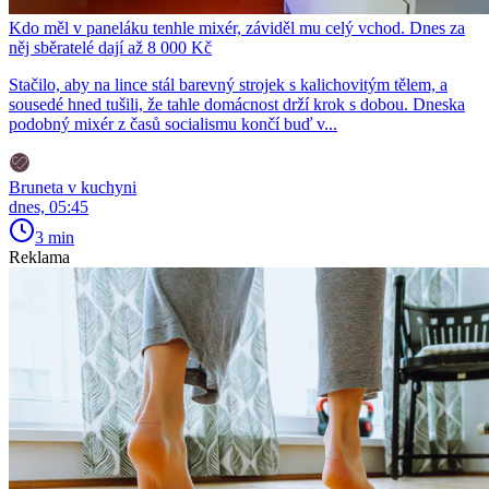
Kdo měl v paneláku tenhle mixér, záviděl mu celý vchod. Dnes za
něj sběratelé dají až 8 000 Kč
Stačilo, aby na lince stál barevný strojek s kalichovitým tělem, a
sousedé hned tušili, že tahle domácnost drží krok s dobou. Dneska
podobný mixér z časů socialismu končí buď v...
Bruneta v kuchyni
dnes, 05:45
3 min
Reklama