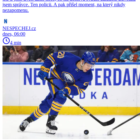
jsem správce. Ten policii. A pak přišel moment, na který nikdy
nezapomenu.
NESPECHEJ.cz
dnes, 06:00
4 min