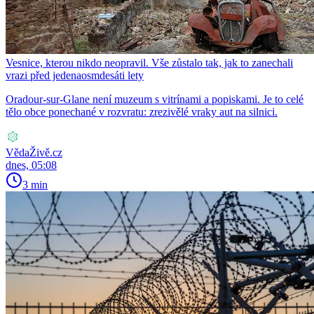
Vesnice, kterou nikdo neopravil. Vše zůstalo tak, jak to zanechali
vrazi před jedenaosmdesáti lety
Oradour-sur-Glane není muzeum s vitrínami a popiskami. Je to celé
tělo obce ponechané v rozvratu: zrezivělé vraky aut na silnici.
VědaŽivě.cz
dnes, 05:08
3 min