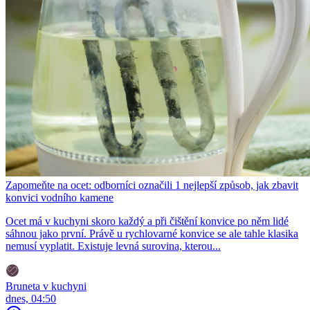
Zapomeňte na ocet: odborníci označili 1 nejlepší způsob, jak zbavit
konvici vodního kamene
Ocet má v kuchyni skoro každý a při čištění konvice po něm lidé
sáhnou jako první. Právě u rychlovarné konvice se ale tahle klasika
nemusí vyplatit. Existuje levná surovina, kterou...
Bruneta v kuchyni
dnes, 04:50