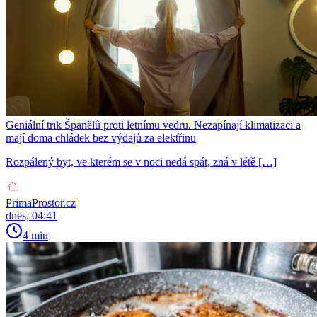
Geniální trik Španělů proti letnímu vedru. Nezapínají klimatizaci a
mají doma chládek bez výdajů za elektřinu
Rozpálený byt, ve kterém se v noci nedá spát, zná v létě […]
PrimaProstor.cz
dnes, 04:41
4 min