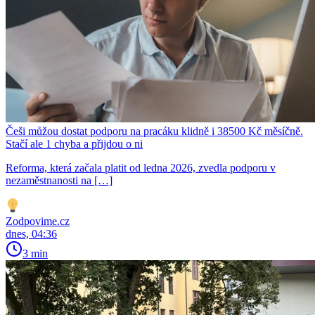
Češi můžou dostat podporu na pracáku klidně i 38500 Kč měsíčně.
Stačí ale 1 chyba a přijdou o ni
Reforma, která začala platit od ledna 2026, zvedla podporu v
nezaměstnanosti na […]
Zodpovime.cz
dnes, 04:36
3 min