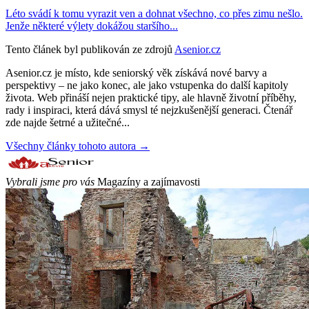
Léto svádí k tomu vyrazit ven a dohnat všechno, co přes zimu nešlo.
Jenže některé výlety dokážou staršího...
Tento článek byl publikován ze zdrojů
Asenior.cz
Asenior.cz je místo, kde seniorský věk získává nové barvy a
perspektivy – ne jako konec, ale jako vstupenka do další kapitoly
života. Web přináší nejen praktické tipy, ale hlavně životní příběhy,
rady i inspiraci, která dává smysl té nejzkušenější generaci. Čtenář
zde najde šetrné a užitečné...
Všechny články tohoto autora →
Vybrali jsme pro vás
Magazíny a zajímavosti