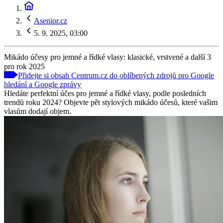
Asenior.cz
5. 9. 2025, 03:00
Mikádo účesy pro jemné a řídké vlasy: klasické, vrstvené a další 3
pro rok 2025
Přidejte si obsah Centrum.cz do oblíbených zdrojů pro Google
hledání a Google zprávy
Hledáte perfektní účes pro jemné a řídké vlasy, podle posledních
trendů roku 2024? Objevte pět stylových mikádo účesů, které vašim
vlasům dodají objem.