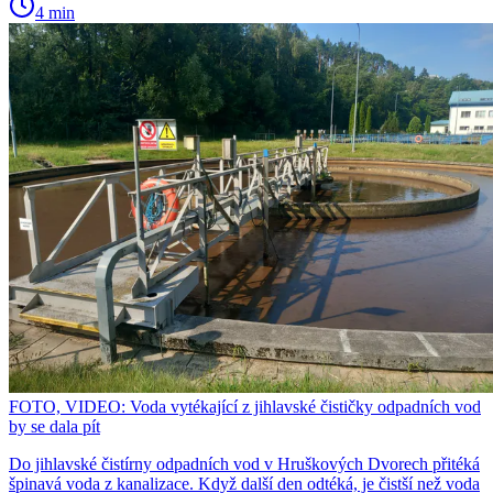
4 min
FOTO, VIDEO: Voda vytékající z jihlavské čističky odpadních vod
by se dala pít
Do jihlavské čistírny odpadních vod v Hruškových Dvorech přitéká
špinavá voda z kanalizace. Když další den odtéká, je čistší než voda