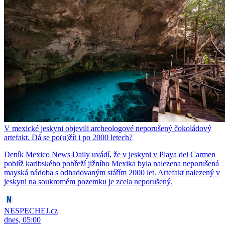
V mexické jeskyni objevili archeologové neporušený čokoládový
artefakt. Dá se po(u)žít i po 2000 letech?
Deník Mexico News Daily uvádí, že v jeskyni v Playa del Carmen
poblíž karibského pobřeží jižního Mexika byla nalezena neporušená
mayská nádoba s odhadovaným stářím 2000 let. Artefakt nalezený v
jeskyni na soukromém pozemku je zcela neporušený.
NESPECHEJ.cz
dnes, 05:00