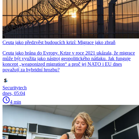
Ceuta jako předzvěst budoucích krizí: Migrace jako zbraň
Ceuta jako brána do Evropy. Krize v roce 2021 ukázala, že migrace
může být využita jako nástroj geopolitického nátlaku. Jak funguje
koncept „weaponized migration“ a proč jej NATO i EU dnes
považují za hybridní hrozbu?
Securitytech
dnes, 05:04
4 min