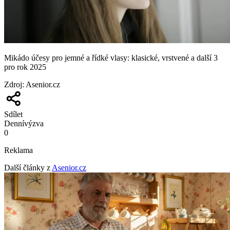
Mikádo účesy pro jemné a řídké vlasy: klasické, vrstvené a další 3
pro rok 2025
Zdroj
:
Asenior.cz
Sdílet
Denní
výzva
0
Reklama
Další články z
Asenior.cz