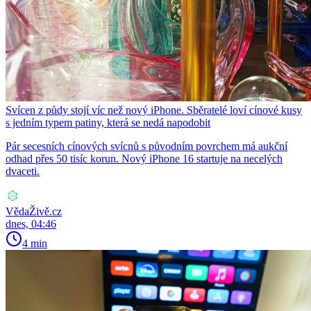
Svícen z půdy stojí víc než nový iPhone. Sběratelé loví cínové kusy
s jedním typem patiny, která se nedá napodobit
Pár secesních cínových svícnů s původním povrchem má aukční
odhad přes 50 tisíc korun. Nový iPhone 16 startuje na necelých
dvaceti.
VědaŽivě.cz
dnes, 04:46
4 min