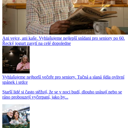
Ani vejce, ani kaše. Vyhlašujeme nejlepší snídani pro seniory po 60.
Řecký jogurt zasytí na celé dopoledne
Vyhlašujeme nejhorší večeře pro seniory. Tučná a slaná jídla ovlivní
spánek i srdce
Starší lidé si často stěžují, že se v noci budí, dlouho usínají nebo se
ráno probouzejí vyčerpaní, jako by...