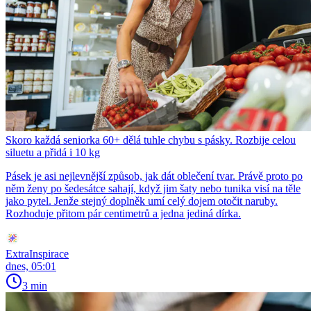
Skoro každá seniorka 60+ dělá tuhle chybu s pásky. Rozbije celou
siluetu a přidá i 10 kg
Pásek je asi nejlevnější způsob, jak dát oblečení tvar. Právě proto po
něm ženy po šedesátce sahají, když jim šaty nebo tunika visí na těle
jako pytel. Jenže stejný doplněk umí celý dojem otočit naruby.
Rozhoduje přitom pár centimetrů a jedna jediná dírka.
ExtraInspirace
dnes, 05:01
3 min