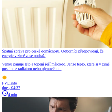
Špatná zpráva pro české domácnosti. Odborníci předpovídají, že
energie v zimě zase podraží
Venku panuje léto a topení řeší málokdo. Jenže teplo, které si v zimě
pustíme z radiátoru nebo plynového...
FVE.info
dnes, 04:37
4 min