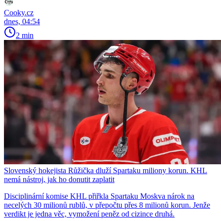
Cooky.cz
dnes, 04:54
2 min
Slovenský hokejista Růžička dluží Spartaku miliony korun. KHL
nemá nástroj, jak ho donutit zaplatit
Disciplinární komise KHL přiřkla Spartaku Moskva nárok na
necelých 30 milionů rublů, v přepočtu přes 8 milionů korun. Jenže
verdikt je jedna věc, vymožení peněz od cizince druhá.