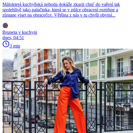
Málokterá kuchyňská nehoda dokáže zkazit chuť do vaření tak
spolehlivě jako palačinka, která se v půlce obracení roztrhne a
zůstane viset na obracečce. Většina z nás v tu chvíli obviní...
Bruneta v kuchyni
dnes, 04:51
3 min