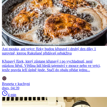
Ani mouka, ani vejce: řízky budou křupavé i druhý den díky 1
surovině, kterou Rakušané přidávají odjakživa
Křupavý řízek, který zůstane křupavý i po vychladnutí, není
otázkou štěstí. Většina lidí hledá tajemství v mouce nebo ve vejci,
jenže pravda leží úplně jinde. Stačí do obalu přidat jednu...
Bruneta v kuchyni
dnes, 04:39
4 min