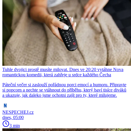
Tuhle dvojici prostě musíte milovat. Dnes ve 20:20 vytáhne Nova
romantickou komedii, která zahřeje u srdce každého Čecha
Páteční večer si zaslouží pořádnou porci emocí a humoru. Připravte
si popcorn a nechte se vtáhnout do příběhu, který baví tisíce diváků
a ukazuje, jak daleko jsme ochotni zajít pro ty, které milujeme.
NESPECHEJ.cz
dnes, 05:00
3 min