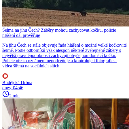
Šelma na jihu Čech? Záběry mohou zachycovat kočku, policie
hlášení dál prověřuje
Na jihu Čech se stále objevuje řada hlášení o možné velké kočkovité
šelmě. Podle odborníků však alespoň některé zveřejněné záběry s
největší pravděpodobností zachycují obyčejnou domácí kočku.
Policie přesto oznámení nepodceňuje a kontroluje i fotografie a
videa šířená na sociálních sítích.
Budějcká Drbna
dnes, 04:46
2 min