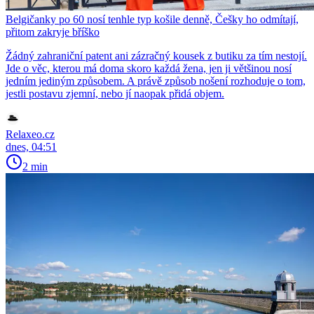
Belgičanky po 60 nosí tenhle typ košile denně, Češky ho odmítají,
přitom zakryje bříško
Žádný zahraniční patent ani zázračný kousek z butiku za tím nestojí.
Jde o věc, kterou má doma skoro každá žena, jen ji většinou nosí
jedním jediným způsobem. A právě způsob nošení rozhoduje o tom,
jestli postavu zjemní, nebo jí naopak přidá objem.
Relaxeo.cz
dnes, 04:51
2 min