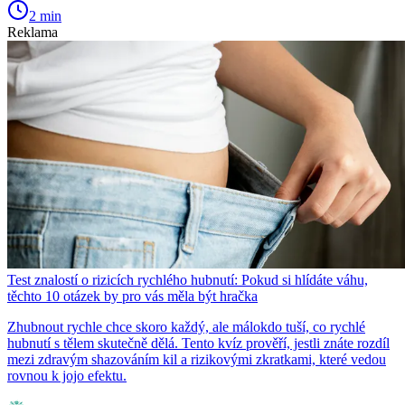
2 min
Reklama
Test znalostí o rizicích rychlého hubnutí: Pokud si hlídáte váhu,
těchto 10 otázek by pro vás měla být hračka
Zhubnout rychle chce skoro každý, ale málokdo tuší, co rychlé
hubnutí s tělem skutečně dělá. Tento kvíz prověří, jestli znáte rozdíl
mezi zdravým shazováním kil a rizikovými zkratkami, které vedou
rovnou k jojo efektu.