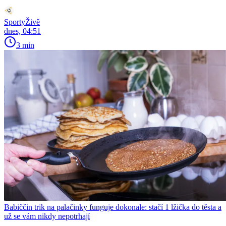
SportyŽivě
dnes, 04:51
3 min
Babiččin trik na palačinky funguje dokonale: stačí 1 lžička do těsta a
už se vám nikdy nepotrhají