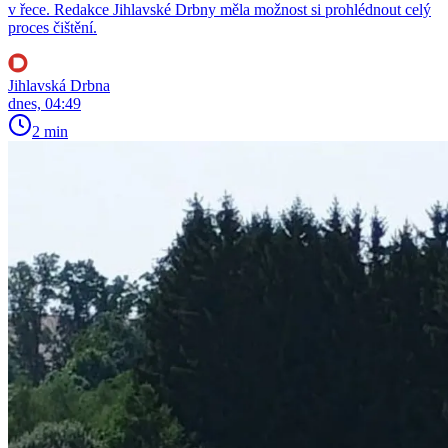
v řece. Redakce Jihlavské Drbny měla možnost si prohlédnout celý
proces čištění.
Jihlavská Drbna
dnes, 04:49
2 min