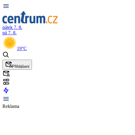
pátek 7. 8.
pá 7. 8.
19°C
Přihlášení
Reklama