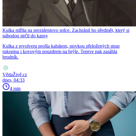
Kulka mířila na prezidentovo srdce. Zachránil ho předmět, který si
náhodou strčil do kapsy
Kulka z revolveru prošla kabátem, stovkou přeložených stran
rukopisu i kovovým pouzdrem na brýle. Teprve pak zasáhla
hrudník.
VědaŽivě.cz
dnes, 04:33
4 min