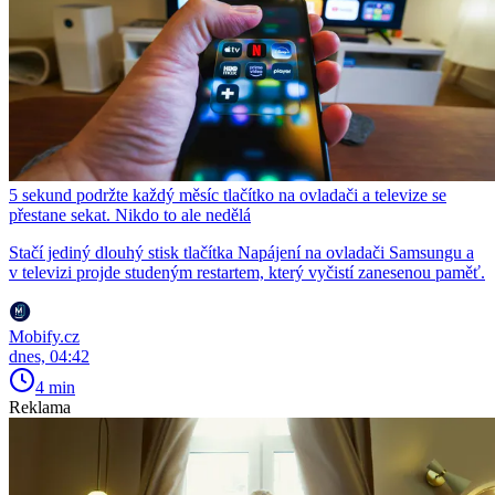
5 sekund podržte každý měsíc tlačítko na ovladači a televize se
přestane sekat. Nikdo to ale nedělá
Stačí jediný dlouhý stisk tlačítka Napájení na ovladači Samsungu a
v televizi projde studeným restartem, který vyčistí zanesenou paměť.
Mobify.cz
dnes, 04:42
4 min
Reklama