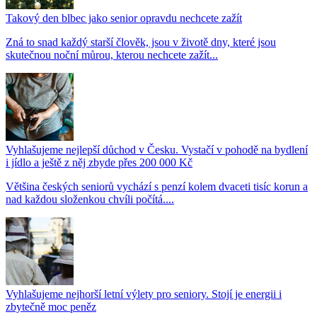
Takový den blbec jako senior opravdu nechcete zažít
Zná to snad každý starší člověk, jsou v životě dny, které jsou
skutečnou noční můrou, kterou nechcete zažít...
Vyhlašujeme nejlepší důchod v Česku. Vystačí v pohodě na bydlení
i jídlo a ještě z něj zbyde přes 200 000 Kč
Většina českých seniorů vychází s penzí kolem dvaceti tisíc korun a
nad každou složenkou chvíli počítá....
Vyhlašujeme nejhorší letní výlety pro seniory. Stojí je energii i
zbytečně moc peněz