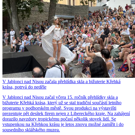
V Jablonci nad Nisou začala přehlídka skla a bižuterie Křehká
krása, potrvá do neděle
V Jablonci nad Nisou začal včera 15. ročník přehlídky skla a
bižuterie Křehká krása, který už se stal tradiční součástí letního
programu v podhorském městě. Svou produkci na výstavišti
prezentuje pět desítek firem nejen z Libereckého kraje. Na zahájení
dorazilo navzdory tropickému počasí několik stovek lidí. Se
vstupenkou na Křehkou krásu je letos znovu možné zamířit i do
sousedního sklářského muzea.