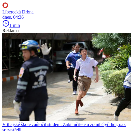
Liberecká Drbna
dnes, 04:36
1 min
Reklama
V thajské škole zaútočil student. Zabil učitele a zranil čtyři lidi, pak
se zastřelil