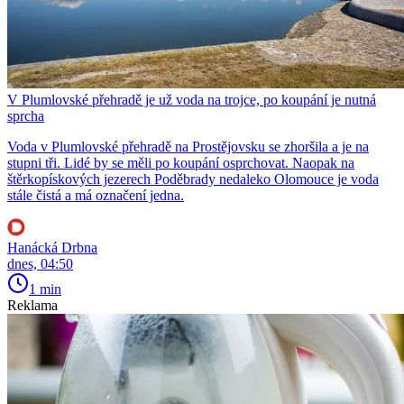
V Plumlovské přehradě je už voda na trojce, po koupání je nutná
sprcha
Voda v Plumlovské přehradě na Prostějovsku se zhoršila a je na
stupni tři. Lidé by se měli po koupání osprchovat. Naopak na
štěrkopískových jezerech Poděbrady nedaleko Olomouce je voda
stále čistá a má označení jedna.
Hanácká Drbna
dnes, 04:50
1 min
Reklama