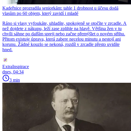
Kadeřnice prozradila seniorkám: tahle 1 drobnost u účesu dodá
vlasům po 60 objem, který zavidí i mladé
Ráno si vlasy vyfoukáte, uhladíte, spokojeně se otočíte v zrcadle. A
než dojdete z nákupu, leží zase zplihle na hlavě. Většina žen v tu
chvíli sáhne po dalším spreji nebo začne přemýšlet o novém střihu.
Přitom existuje úprava, která zabere necelou minutu a nestojí ani
korunu. Žádné kouzlo se nekoná, rozdíl v zrcadle přesto uvidíte
hned.
ExtraInspirace
dnes, 04:34
3 min