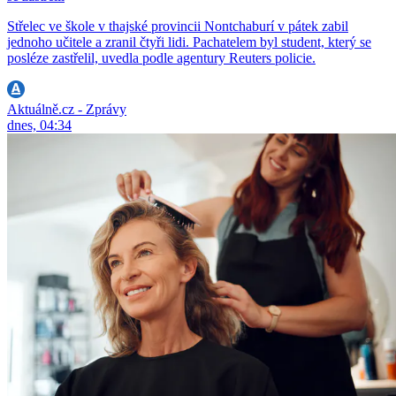
Střelec ve škole v thajské provincii Nontchaburí v pátek zabil
jednoho učitele a zranil čtyři lidi. Pachatelem byl student, který se
posléze zastřelil, uvedla podle agentury Reuters policie.
Aktuálně.cz - Zprávy
dnes, 04:34