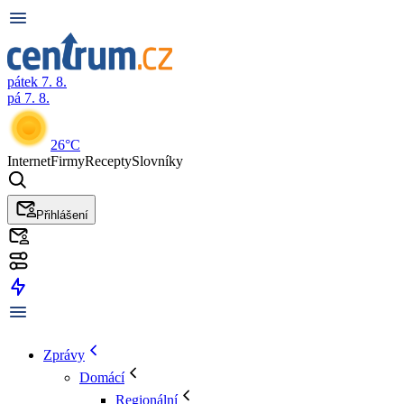
pátek 7. 8.
pá 7. 8.
26°C
Internet
Firmy
Recepty
Slovníky
Přihlášení
Zprávy
Domácí
Regionální