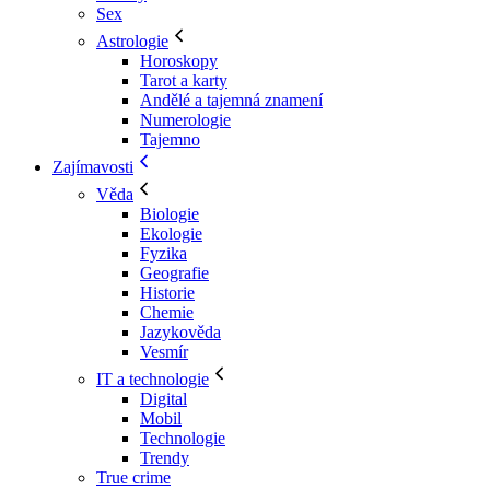
Sex
Astrologie
Horoskopy
Tarot a karty
Andělé a tajemná znamení
Numerologie
Tajemno
Zajímavosti
Věda
Biologie
Ekologie
Fyzika
Geografie
Historie
Chemie
Jazykověda
Vesmír
IT a technologie
Digital
Mobil
Technologie
Trendy
True crime