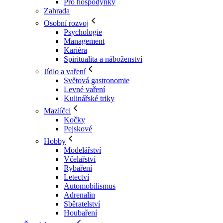
Pro hospodyňky
Zahrada
Osobní rozvoj
Psychologie
Management
Kariéra
Spiritualita a náboženství
Jídlo a vaření
Světová gastronomie
Levné vaření
Kulinářské triky
Mazlíčci
Kočky
Pejskové
Hobby
Modelářství
Včelařství
Rybaření
Letectví
Automobilismus
Adrenalin
Sběratelství
Houbaření