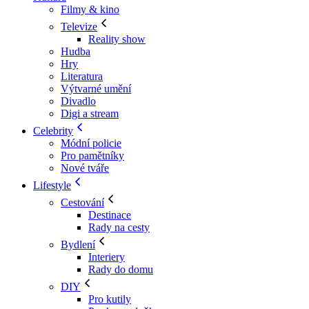
Filmy & kino
Televize
Reality show
Hudba
Hry
Literatura
Výtvarné umění
Divadlo
Digi a stream
Celebrity
Módní policie
Pro pamětníky
Nové tváře
Lifestyle
Cestování
Destinace
Rady na cesty
Bydlení
Interiery
Rady do domu
DIY
Pro kutily