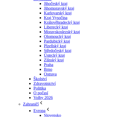
Jihočeský kraj
Jihomoravský kraj
Karlovarský kraj
Kraj Vysočina
Králověhradecký kraj
Liberecký kraj
Moravskoslezský kraj
Olomoucký kraj
Pardubický kraj
Plzeňský kraj
Středočeský kraj
Ústecký kraj
Zlínský kraj
Praha
Brno
Ostrava
Školství
Zdravotnictví
Politika
O počasí
Volby 2026
Zahraničí
Evropa
Slovensko