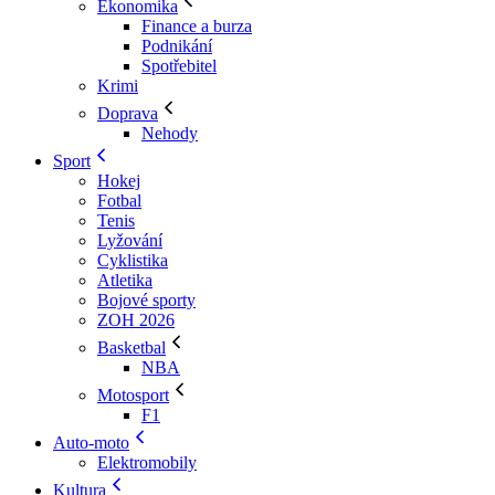
Ekonomika
Finance a burza
Podnikání
Spotřebitel
Krimi
Doprava
Nehody
Sport
Hokej
Fotbal
Tenis
Lyžování
Cyklistika
Atletika
Bojové sporty
ZOH 2026
Basketbal
NBA
Motosport
F1
Auto-moto
Elektromobily
Kultura