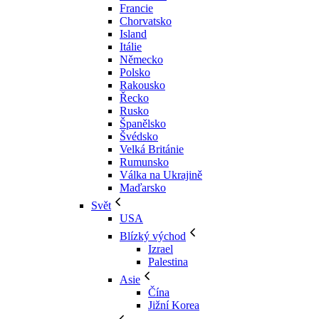
Francie
Chorvatsko
Island
Itálie
Německo
Polsko
Rakousko
Řecko
Rusko
Španělsko
Švédsko
Velká Británie
Rumunsko
Válka na Ukrajině
Maďarsko
Svět
USA
Blízký východ
Izrael
Palestina
Asie
Čína
Jižní Korea