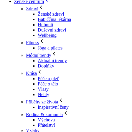
Ženské centrum
Zdraví
Ženské zdraví
Babiččina lékárna
Hubnutí
Duševní zdraví
Wellbeing
Fitness
Jóga a pilates
Módní trendy
Aktuální trendy
Doplňky
Krása
Péče o pleť
Péče o tělo
Vlasy
Nehty
Příběhy ze života
Inspirativní ženy
Rodina & komunita
Výchova
Přátelství
Vztahy