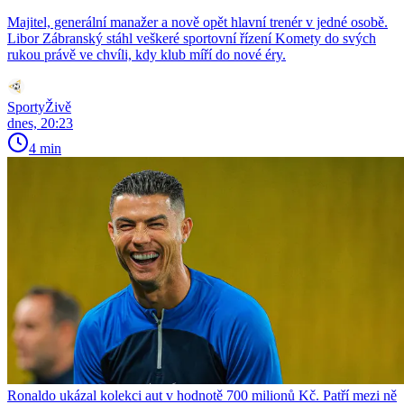
Majitel, generální manažer a nově opět hlavní trenér v jedné osobě.
Libor Zábranský stáhl veškeré sportovní řízení Komety do svých
rukou právě ve chvíli, kdy klub míří do nové éry.
SportyŽivě
dnes, 20:23
4 min
Ronaldo ukázal kolekci aut v hodnotě 700 milionů Kč. Patří mezi ně