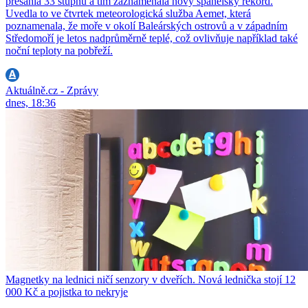
přesáhla 33 stupňů a tím zaznamenala nový španělský rekord.
Uvedla to ve čtvrtek meteorologická služba Aemet, která
poznamenala, že moře v okolí Baleárských ostrovů a v západním
Středomoří je letos nadprůměrně teplé, což ovlivňuje například také
noční teploty na pobřeží.
Aktuálně.cz - Zprávy
dnes, 18:36
Magnetky na lednici ničí senzory v dveřích. Nová lednička stojí 12
000 Kč a pojistka to nekryje