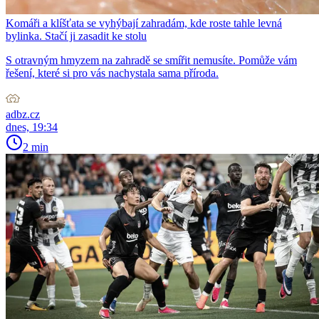
Komáři a klíšťata se vyhýbají zahradám, kde roste tahle levná
bylinka. Stačí ji zasadit ke stolu
S otravným hmyzem na zahradě se smířit nemusíte. Pomůže vám
řešení, které si pro vás nachystala sama příroda.
adbz.cz
dnes, 19:34
2 min