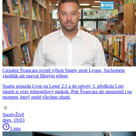
Glosátor Švancara ocenil výkon Sparty proti Lyonu, Suchomela
vlastňák ale nazval šíleným gólem
Sparta porazila Lyon na Letné 2:1 a do odvety 3. předkola Ligy
mistrů si veze jednogólový náskok. Petr Švancara ale upozornil i na
moment, který mohl všechno zhatit.
SportyŽivě
dnes, 19:03
3 min