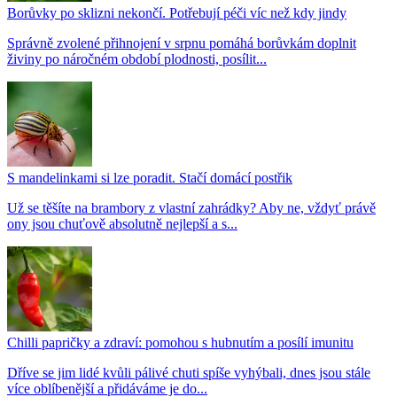
Borůvky po sklizni nekončí. Potřebují péči víc než kdy jindy
Správně zvolené přihnojení v srpnu pomáhá borůvkám doplnit
živiny po náročném období plodnosti, posílit...
S mandelinkami si lze poradit. Stačí domácí postřik
Už se těšíte na brambory z vlastní zahrádky? Aby ne, vždyť právě
ony jsou chuťově absolutně nejlepší a s...
Chilli papričky a zdraví: pomohou s hubnutím a posílí imunitu
Dříve se jim lidé kvůli pálivé chuti spíše vyhýbali, dnes jsou stále
více oblíbenější a přidáváme je do...