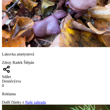
Lakovka ametystová
Zdroj
:
Radek Štěpán
Sdílet
Denní
výzva
0
Reklama
Další články z
Naše zahrada