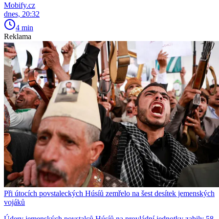
Mobify.cz
dnes, 20:32
4 min
Reklama
Při útocích povstaleckých Húsíů zemřelo na šest desítek jemenských
vojáků
Údery jemenských povstalců Húsíů na provládní jednotky zabily 58