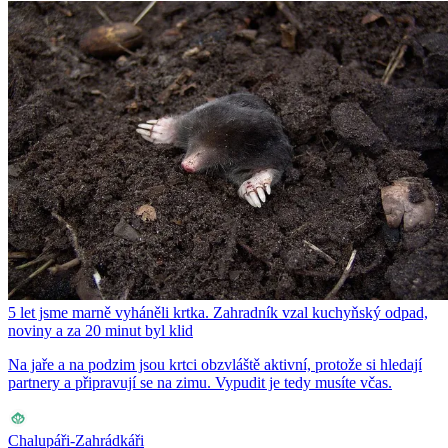
5 let jsme marně vyháněli krtka. Zahradník vzal kuchyňský odpad,
noviny a za 20 minut byl klid
Na jaře a na podzim jsou krtci obzvláště aktivní, protože si hledají
partnery a připravují se na zimu. Vypudit je tedy musíte včas.
Chalupáři-Zahrádkáři