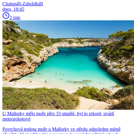
Chalupáři-Zahrádkáři
dnes, 18:45
2 min
U Mallorky mělo moře přes 33 stupňů, byl to rekord, uvádí
meteorologové
Povrchová teplota moře u Mallorky ve středu odpoledne mírně