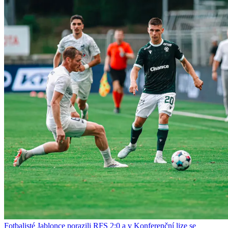
Fotbalisté Jablonce porazili RFS 2:0 a v Konferenční lize se