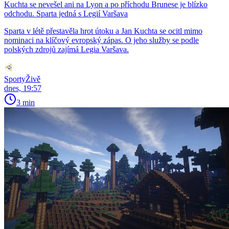
Kuchta se nevešel ani na Lyon a po příchodu Brunese je blízko
odchodu. Sparta jedná s Legií Varšava
Sparta v létě přestavěla hrot útoku a Jan Kuchta se ocitl mimo
nominaci na klíčový evropský zápas. O jeho služby se podle
polských zdrojů zajímá Legia Varšava.
SportyŽivě
dnes, 19:57
3 min