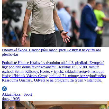
Obrovská škoda. Hradec pálil šance, proti Besiktasi nevyužil ani
přesilovku
Fotbalisté Hradce Králové v úvodním utkání 3. předkola Evropské
ligy podlehli doma favorizovanému Besiktasi 0:1. V 80. minutě
rozhodl Semih Kilicsoy. Hosté, v jejichž základní sestavě nastoupil
český křídelník Václav Černý, hráli od 71. minuty bez vyloučeného
Kassouma Ouattary. Odveta je na programu za týden v Istanbulu.
Aktuálně.cz - Sport
dnes, 19:05