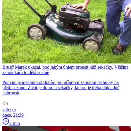
Brusíř Marek ukázal, pod jakým úhlem brousit nůž sekačky. Většina
zahrádkářů to dělá špatně
Podzim je ideálním obdobím pro přípravu zahradní techniky na
příští sezonu. Začít je dobré u sekačky, kterou je třeba důkladně
nabrousit.
adbz.cz
dnes, 21:39
2 min