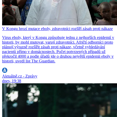
V Kongu hrozí mutace eboly, zdravotníci rozšíří zásah proti nákaze
Virus eboly, který v Kongu způsobuje jednu z nejhorších epidemií v
historii, by mohl mutovat, varují zdravotníci. Afričtí odborníci proto
plánují výrazně rozšířit zásah proti nákaze, včetně vyhledávání
pacientů přímo v domácnostech. Počet potvrzených případů už
překročil 4000 a podle úřadů jde o druhou největší epidemii eboly v
historii, uvedl list The Guardian.
Aktuálně.cz - Zprávy
dnes, 19:38