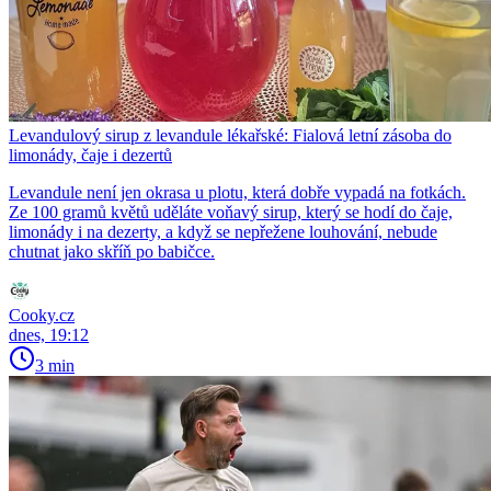
Levandulový sirup z levandule lékařské: Fialová letní zásoba do
limonády, čaje i dezertů
Levandule není jen okrasa u plotu, která dobře vypadá na fotkách.
Ze 100 gramů květů uděláte voňavý sirup, který se hodí do čaje,
limonády i na dezerty, a když se nepřežene louhování, nebude
chutnat jako skříň po babičce.
Cooky.cz
dnes, 19:12
3 min