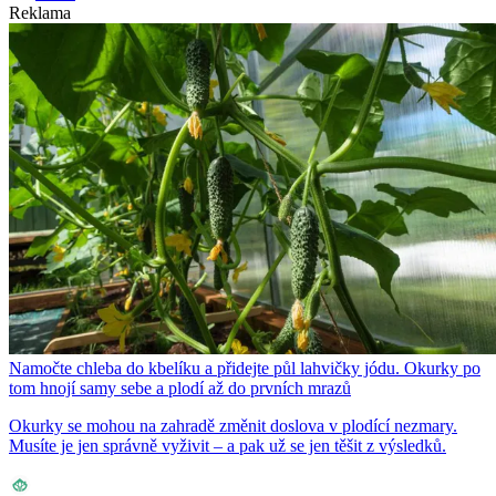
Reklama
Namočte chleba do kbelíku a přidejte půl lahvičky jódu. Okurky po
tom hnojí samy sebe a plodí až do prvních mrazů
Okurky se mohou na zahradě změnit doslova v plodící nezmary.
Musíte je jen správně vyživit – a pak už se jen těšit z výsledků.