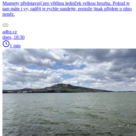
Magnety představují pro většinu ledniček velkou hrozbu. Pokud je
tam máte i vy, raději je rychle sundejte, protože jinak přijdete o plno
peněz.
adbz.cz
dnes, 18:30
1 min