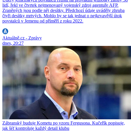
lidí, řekl ve čtvrtek nejmenovaný vojenský zdroj agentuře AFP.
Zraněných jsou podle něj desítky. Předchozí údaje uváděly zhruba
čtyři desítky mrtvých. Mohlo by se tak jednat o nejkrvavější útok
povstalců v Jemenu od příměří z roku 2022.
Aktuálně.cz - Zprávy
dnes, 20:27
Zábranský buduje Kometu po vzoru Fergusona. Kučeřík popisuje,
jak šéf kontroluje každý detail klubu