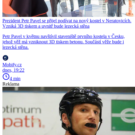
Prezident Petr Pavel se přijel podívat na nový kostel v Neratovicích.
Vzniká 3D tiskem a uvnitř bude lezecká stěna
Petr Pavel v květnu navštívil staveniště prvního kostela v Česku,
jehož věž má vzniknout 3D tiskem betonu. Součástí věže bude i
lezecká stěna.
Mobify.cz
dnes, 19:22
4 min
Reklama