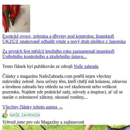
Exotické ovoce, zelenina a dřeviny pod kontrolou: Inspektoři
ÚKZÚZ opakovaně odhalili vrtule a nový druh ploštice z Japonska
Za prvních šest měsíců letošního roku zaznamenali inspektoři
Ústředního kontrolního a zkušebního ústavu...
Tento článek byl publikován ze zdrojů
Naše zahrada
Články z magazínu NašeZahrada.com potěší nejen všechny
milovníky zeleně. Jsou určeny těm, kteří chtějí mít krásnou, zdravou
a úrodnou zahradu bez ohledu na své zkušenosti nebo velikost
pozemku. Najdete zde praktické rady, návody a inspiraci, ať už se
staráte o zeleninové záhony, okrasné rostliny,...
Všechny články tohoto autora →
Vybrali jsme pro vás
Magazíny a zajímavosti