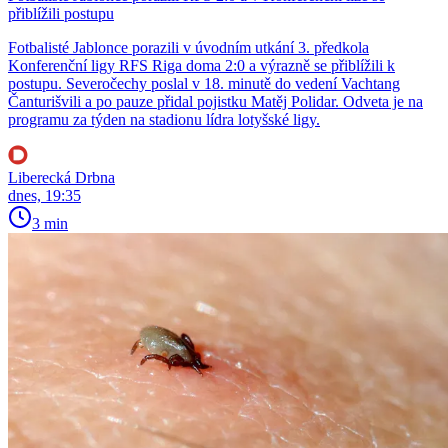
přiblížili postupu
Fotbalisté Jablonce porazili v úvodním utkání 3. předkola
Konferenční ligy RFS Riga doma 2:0 a výrazně se přiblížili k
postupu. Severočechy poslal v 18. minutě do vedení Vachtang
Čanturišvili a po pauze přidal pojistku Matěj Polidar. Odveta je na
programu za týden na stadionu lídra lotyšské ligy.
Liberecká Drbna
dnes, 19:35
3 min