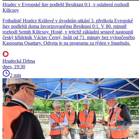
Hradec v Evropské lize podlehl Besiktasi 0:1, v oslabení rozhodl
Kilicsoy
Fotbalisté Hradce Králové v úvodním utkání 3. předkola Evropské
ligy podlehli doma favorizovanému Besiktasi 0:1. V 80. minutě
rozhodl Semih Kilicsoy. Hosté, v jejichž základní sestavě nastoupil
český křídelník Václav Černý, hráli od 71. minuty bez vyloučeného
Kassouma Ouattary. Odveta je na programu za týden v Istanbulu.
Hradecká Drbna
dnes, 19:30
2 min