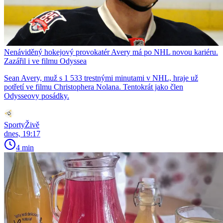
Nenáviděný hokejový provokatér Avery má po NHL novou kariéru.
Zazářil i ve filmu Odyssea
Sean Avery, muž s 1 533 trestnými minutami v NHL, hraje už
potřetí ve filmu Christophera Nolana. Tentokrát jako člen
Odysseovy posádky.
SportyŽivě
dnes, 19:17
4 min