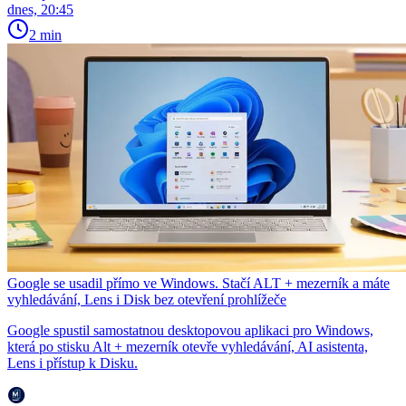
dnes, 20:45
2 min
Google se usadil přímo ve Windows. Stačí ALT + mezerník a máte
vyhledávání, Lens i Disk bez otevření prohlížeče
Google spustil samostatnou desktopovou aplikaci pro Windows,
která po stisku Alt + mezerník otevře vyhledávání, AI asistenta,
Lens i přístup k Disku.