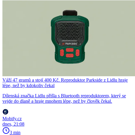
Váží 47 gramů a stojí 400 Kč. Reproduktor Parkside z Lidlu hraje
lépe, než by kdokoliv čekal
Dílenská značka Lidlu přišla s Bluetooth reproduktorem, který se
vejde do dlaně a hraje mnohem lépe, než by člověk čekal.
Mobify.cz
dnes, 21:08
3 min