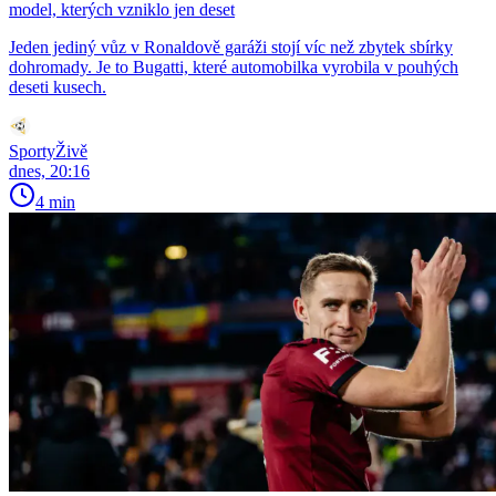
model, kterých vzniklo jen deset
Jeden jediný vůz v Ronaldově garáži stojí víc než zbytek sbírky
dohromady. Je to Bugatti, které automobilka vyrobila v pouhých
deseti kusech.
SportyŽivě
dnes, 20:16
4 min