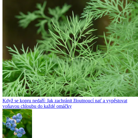
Když se kopru nedaří: Jak zachránit žloutnoucí nať a vypěstovat
voňavou chloubu do každé omáčky