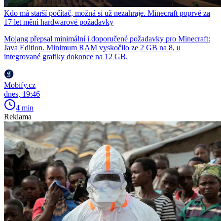
Kdo má starší počítač, možná si už nezahraje. Minecraft poprvé za
17 let mění hardwarové požadavky
Mojang přepsal minimální i doporučené požadavky pro Minecraft:
Java Edition. Minimum RAM vyskočilo ze 2 GB na 8, u
integrované grafiky dokonce na 12 GB.
Mobify.cz
dnes, 19:46
4 min
Reklama