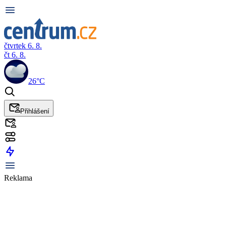
čtvrtek 6. 8.
čt 6. 8.
26°C
Přihlášení
Reklama