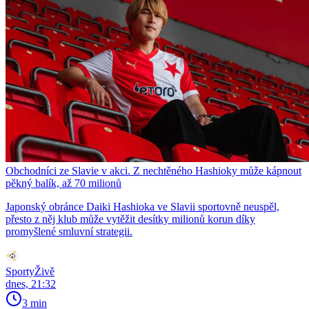
Obchodníci ze Slavie v akci. Z nechtěného Hashioky může kápnout
pěkný balík, až 70 milionů
Japonský obránce Daiki Hashioka ve Slavii sportovně neuspěl,
přesto z něj klub může vytěžit desítky milionů korun díky
promyšlené smluvní strategii.
SportyŽivě
dnes, 21:32
3 min