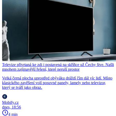
Televize přivrtaná ke zdi i postavená na skříňce už Čechy štve. Našli
mnohem zajímavější řešení, které neruší prostor
Velká černá plocha uprostřed obýváku dráždí čím dál víc lidí. Místo
klasického zavěšení volí posuvné panely, lamely nebo televizor,
který se tváří jako obraz.
Mobify.cz
dnes, 18:56
4 min