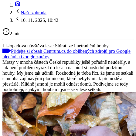
Naše zahrada
10. 11. 2025, 10:42
2 min
Listopadová návštěva lesa: Sbírat lze i netradiční houby
Přidejte si obsah Centrum.cz do oblíbených zdrojů pro Google
hledání a Google zprávy
Mrazy v mnoha částech České republiky ještě pořádně neudeřily, a
tak není problém vyrazit do lesa a nasbírat si poslední podzimní
houby. My jsme tak učinili. Rozhodně je třeba říct, že jsme se setkali
s mnoha zajímavými plodnicemi, které nebyly nijak přemrzlé a
přestárlé. Klidně jsme si je mohli odnést domů. Podívejme se tedy
podrobněji, s jakými houbami jsme se v lese setkali.