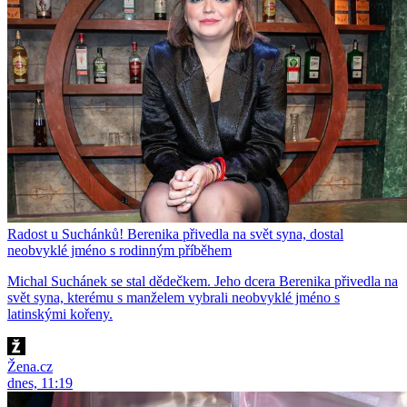
Radost u Suchánků! Berenika přivedla na svět syna, dostal
neobvyklé jméno s rodinným příběhem
Michal Suchánek se stal dědečkem. Jeho dcera Berenika přivedla na
svět syna, kterému s manželem vybrali neobvyklé jméno s
latinskými kořeny.
Žena.cz
dnes, 11:19