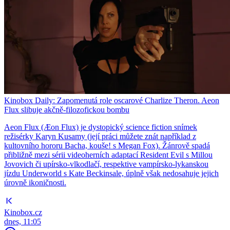
Kinobox Daily: Zapomenutá role oscarové Charlize Theron. Aeon
Flux slibuje akčně-filozofickou bombu
Aeon Flux (Æon Flux) je dystopický science fiction snímek
režisérky Karyn Kusamy (její práci můžete znát například z
kultovního hororu Bacha, kouše! s Megan Fox). Žánrově spadá
přibližně mezi sérii videoherních adaptací Resident Evil s Millou
Jovovich či upírsko-vlkodlačí, respektive vampírsko-lykanskou
jízdu Underworld s Kate Beckinsale, úplně však nedosahuje jejich
úrovně ikoničnosti.
Kinobox.cz
dnes, 11:05