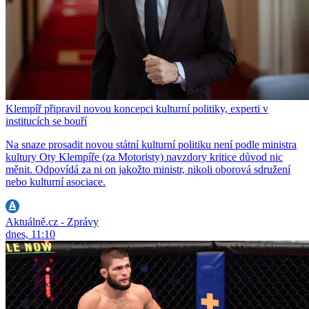
Klempíř připravil novou koncepci kulturní politiky, experti v
institucích se bouří
Na snaze prosadit novou státní kulturní politiku není podle ministra
kultury Oty Klempíře (za Motoristy) navzdory kritice důvod nic
měnit. Odpovídá za ni on jakožto ministr, nikoli oborová sdružení
nebo kulturní asociace.
Aktuálně.cz - Zprávy
dnes, 11:10