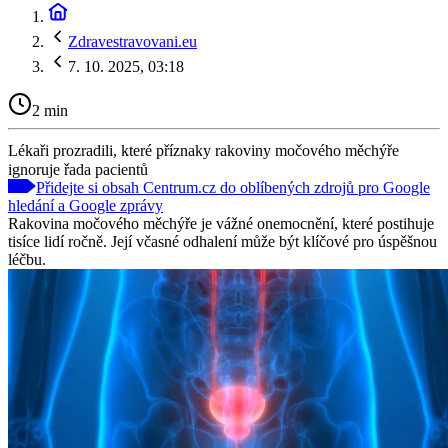
Zdravestravovani.eu
7. 10. 2025, 03:18
2 min
Lékaři prozradili, které příznaky rakoviny močového měchýře
ignoruje řada pacientů
Přidejte si obsah Centrum.cz do oblíbených zdrojů pro Google
hledání a Google zprávy
Rakovina močového měchýře je vážné onemocnění, které postihuje
tisíce lidí ročně. Její včasné odhalení může být klíčové pro úspěšnou
léčbu.