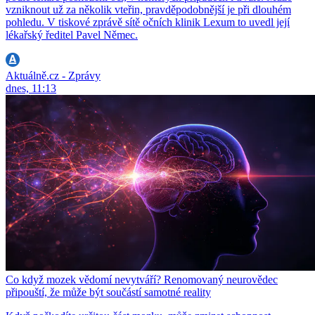
vzniknout už za několik vteřin, pravděpodobnější je při dlouhém
pohledu. V tiskové zprávě sítě očních klinik Lexum to uvedl její
lékařský ředitel Pavel Němec.
Aktuálně.cz - Zprávy
dnes, 11:13
Co když mozek vědomí nevytváří? Renomovaný neurovědec
připouští, že může být součástí samotné reality