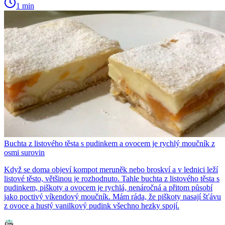
1 min
Buchta z listového těsta s pudinkem a ovocem je rychlý moučník z
osmi surovin
Když se doma objeví kompot meruněk nebo broskví a v lednici leží
listové těsto, většinou je rozhodnuto. Tahle buchta z listového těsta s
pudinkem, piškoty a ovocem je rychlá, nenáročná a přitom působí
jako poctivý víkendový moučník. Mám ráda, že piškoty nasají šťávu
z ovoce a hustý vanilkový pudink všechno hezky spojí.