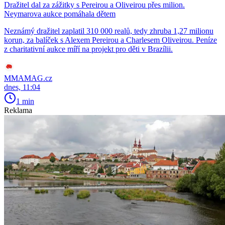
Dražitel dal za zážitky s Pereirou a Oliveirou přes milion.
Neymarova aukce pomáhala dětem
Neznámý dražitel zaplatil 310 000 realů, tedy zhruba 1,27 milionu
korun, za balíček s Alexem Pereirou a Charlesem Oliveirou. Peníze
z charitativní aukce míří na projekt pro děti v Brazílii.
MMAMAG.cz
dnes, 11:04
1 min
Reklama