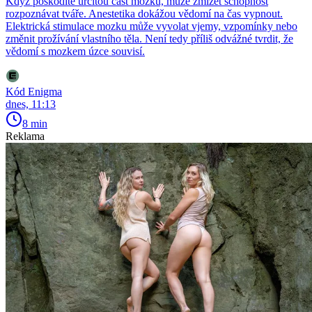
Když poškodíte určitou část mozku, může zmizet schopnost
rozpoznávat tváře. Anestetika dokážou vědomí na čas vypnout.
Elektrická stimulace mozku může vyvolat vjemy, vzpomínky nebo
změnit prožívání vlastního těla. Není tedy příliš odvážné tvrdit, že
vědomí s mozkem úzce souvisí.
Kód Enigma
dnes, 11:13
8 min
Reklama