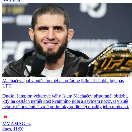
Machačev spal v autě a neměl na pořádné jídlo. Teď obhajuje pás
UFC
Dnešní šampion velterové váhy Islam Machačev připomněl období,
kdy na cestách neměl dost kvalitního jídla a s týmem nocoval v autě
nebo v tělocvičně. Tvrdé podmínky podle něj posílily jeho motivaci.
MMAMAG.cz
dnes, 11:00