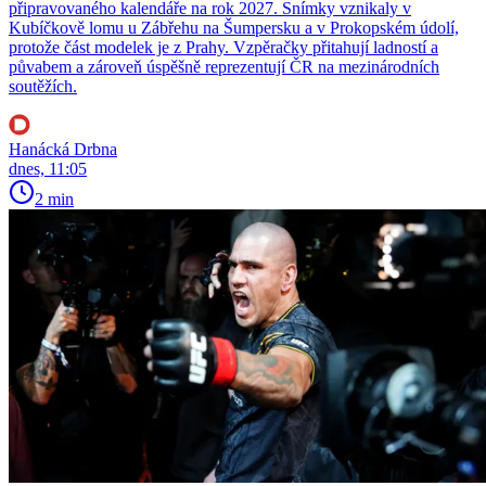
připravovaného kalendáře na rok 2027. Snímky vznikaly v
Kubíčkově lomu u Zábřehu na Šumpersku a v Prokopském údolí,
protože část modelek je z Prahy. Vzpěračky přitahují ladností a
půvabem a zároveň úspěšně reprezentují ČR na mezinárodních
soutěžích.
Hanácká Drbna
dnes, 11:05
2 min