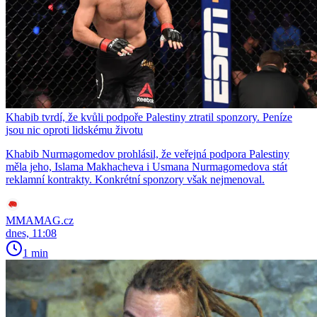
Khabib tvrdí, že kvůli podpoře Palestiny ztratil sponzory. Peníze
jsou nic oproti lidskému životu
Khabib Nurmagomedov prohlásil, že veřejná podpora Palestiny
měla jeho, Islama Makhacheva i Usmana Nurmagomedova stát
reklamní kontrakty. Konkrétní sponzory však nejmenoval.
MMAMAG.cz
dnes, 11:08
1 min