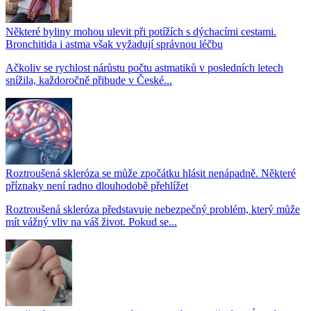
Některé byliny mohou ulevit při potížích s dýchacími cestami.
Bronchitida i astma však vyžadují správnou léčbu
Ačkoliv se rychlost nárůstu počtu astmatiků v posledních letech
snížila, každoročně přibude v České...
Roztroušená skleróza se může zpočátku hlásit nenápadně. Některé
příznaky není radno dlouhodobě přehlížet
Roztroušená skleróza představuje nebezpečný problém, který může
mít vážný vliv na váš život. Pokud se...