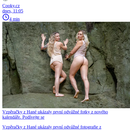
Cooky.cz
dnes, 11:05
4 min
Vzpěračky z Hané ukázaly první odvážné fotky z nového
kalendáře. Podívejte se
Vzpěračky z Hané ukázaly první odvážné fotografie z