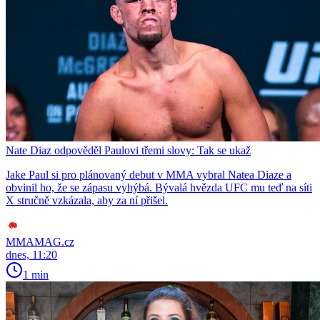
Nate Diaz odpověděl Paulovi třemi slovy: Tak se ukaž
Jake Paul si pro plánovaný debut v MMA vybral Natea Diaze a
obvinil ho, že se zápasu vyhýbá. Bývalá hvězda UFC mu teď na síti
X stručně vzkázala, aby za ní přišel.
MMAMAG.cz
dnes, 11:20
1 min