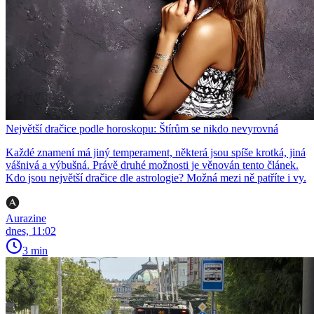
Největší dračice podle horoskopu: Štírům se nikdo nevyrovná
Každé znamení má jiný temperament, některá jsou spíše krotká, jiná
vášnivá a výbušná. Právě druhé možnosti je věnován tento článek.
Kdo jsou největší dračice dle astrologie? Možná mezi ně patříte i vy.
Aurazine
dnes, 11:02
3 min