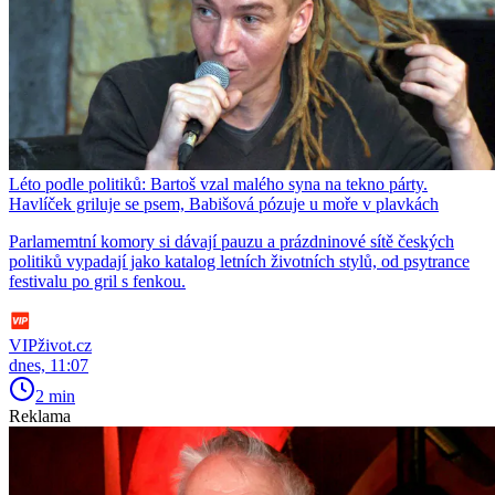
Léto podle politiků: Bartoš vzal malého syna na tekno párty.
Havlíček griluje se psem, Babišová pózuje u moře v plavkách
Parlamemtní komory si dávají pauzu a prázdninové sítě českých
politiků vypadají jako katalog letních životních stylů, od psytrance
festivalu po gril s fenkou.
VIPživot.cz
dnes, 11:07
2 min
Reklama