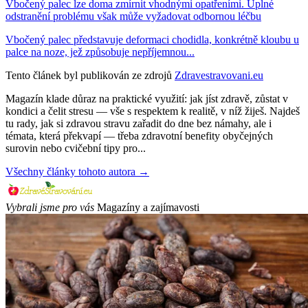
Vbočený palec lze doma zmírnit vhodnými opatřeními. Úplné
odstranění problému však může vyžadovat odbornou léčbu
Vbočený palec představuje deformaci chodidla, konkrétně kloubu u
palce na noze, jež způsobuje nepříjemnou...
Tento článek byl publikován ze zdrojů
Zdravestravovani.eu
Magazín klade důraz na praktické využití: jak jíst zdravě, zůstat v
kondici a čelit stresu — vše s respektem k realitě, v níž žiješ. Najdeš
tu rady, jak si zdravou stravu zařadit do dne bez námahy, ale i
témata, která překvapí — třeba zdravotní benefity obyčejných
surovin nebo cvičební tipy pro...
Všechny články tohoto autora →
Vybrali jsme pro vás
Magazíny a zajímavosti