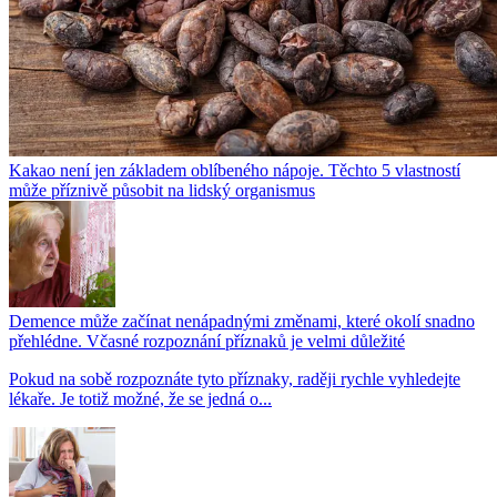
Kakao není jen základem oblíbeného nápoje. Těchto 5 vlastností
může příznivě působit na lidský organismus
Demence může začínat nenápadnými změnami, které okolí snadno
přehlédne. Včasné rozpoznání příznaků je velmi důležité
Pokud na sobě rozpoznáte tyto příznaky, raději rychle vyhledejte
lékaře. Je totiž možné, že se jedná o...