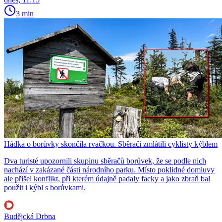
3 min
Hádka o borůvky skončila rvačkou. Sběrači zmlátili cyklisty kýblem
Dva turisté upozornili skupinu sběračů borůvek, že se podle nich
nachází v zakázané části národního parku. Místo poklidné domluvy
ale přišel konflikt, při kterém údajně padaly facky a jako zbraň bal
použit i kýbl s borůvkami.
Budějcká Drbna