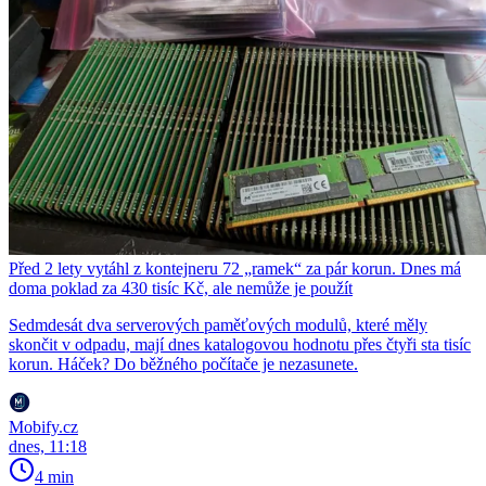
Před 2 lety vytáhl z kontejneru 72 „ramek“ za pár korun. Dnes má
doma poklad za 430 tisíc Kč, ale nemůže je použít
Sedmdesát dva serverových paměťových modulů, které měly
skončit v odpadu, mají dnes katalogovou hodnotu přes čtyři sta tisíc
korun. Háček? Do běžného počítače je nezasunete.
Mobify.cz
dnes, 11:18
4 min