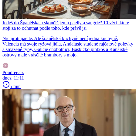
Jedeš do Španělska a skončíš jen u paelly a sangrie? 10 věcí, které
stojí za to ochutnat podle toho, kde právě jsi
Nic proti paelle. Ale španělská kuchyně není jedna kuchyně.
Valencia má svoje rýžová jídla, Andalusie studené rajčatové polévky
a smažené ryby, Galicie chobotnici, Baskicko pintxos a Kanárské
ostrovy malé vrásčité brambory s mojo.
Poudree.cz
dnes, 11:11
5 min