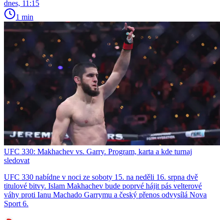
dnes, 11:15
1 min
UFC 330: Makhachev vs. Garry. Program, karta a kde turnaj
sledovat
UFC 330 nabídne v noci ze soboty 15. na neděli 16. srpna dvě
titulové bitvy. Islam Makhachev bude poprvé hájit pás velterové
váhy proti Ianu Machado Garrymu a český přenos odvysílá Nova
Sport 6.