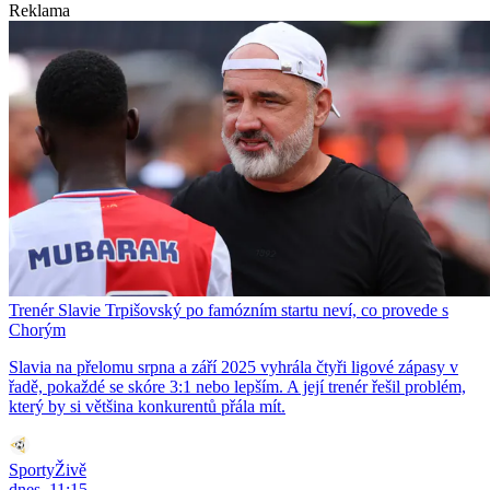
Reklama
Trenér Slavie Trpišovský po famózním startu neví, co provede s
Chorým
Slavia na přelomu srpna a září 2025 vyhrála čtyři ligové zápasy v
řadě, pokaždé se skóre 3:1 nebo lepším. A její trenér řešil problém,
který by si většina konkurentů přála mít.
SportyŽivě
dnes, 11:15