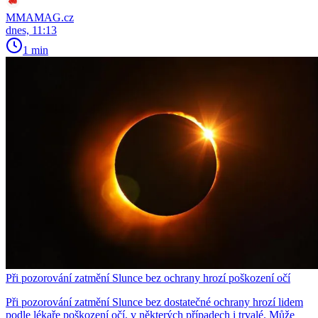
MMAMAG.cz
dnes, 11:13
1 min
Při pozorování zatmění Slunce bez ochrany hrozí poškození očí
Při pozorování zatmění Slunce bez dostatečné ochrany hrozí lidem
podle lékaře poškození očí, v některých případech i trvalé. Může