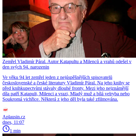
Zemřel Vladimír Páral. Autor Katapultu a Milenců a vrahů odešel v
den svých 94. narozenin
Ve věku 94 let zemřel jeden z nejúspěšnějších spisovatelů
československé a české literatury Vladimír Páral. Na jeho knihy se
před knihkupectvími stávaly dlouhé fronty. Mezi jeho nejznámější
díla patří Katapult, Milenci a vrazi, Mladý muž a bílá velryba nebo
Soukromá vichřice. Některá z jeho děl byla také zfilmována.
Aplausin.cz
dnes, 11:07
1 min