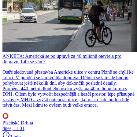
ANKETA: Americká se po úpravě za 40 milionů otevřela pro
dopravu. Líbí se vám?
Ostře sledovaná přestavba Americké ulice v centru Plzně se chýlí ke
konci. V pondělí se tam vrátila doprava. Dělníci se tam ale budou
pohybovat ještě několik dní, aby dokončili poslední detaily.
Proměna 440 metrů dlouhého úseku vyšla na 40 milionů korun s
DPH. Cílem bylo vytvořit bezpečnější a hezčí prostor, lépe přístupné
zastávky MHD a zvýšit potenciál ulice jako místa, kde budou lidé
trávit čas. Mezi lidmi to ovšem budí velké emoce.
Plzeňská Drbna
dnes, 11:01
2 min