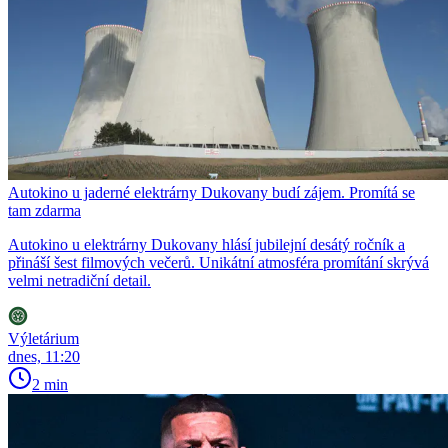
Autokino u jaderné elektrárny Dukovany budí zájem. Promítá se
tam zdarma
Autokino u elektrárny Dukovany hlásí jubilejní desátý ročník a
přináší šest filmových večerů. Unikátní atmosféra promítání skrývá
velmi netradiční detail.
Výletárium
dnes, 11:20
2 min