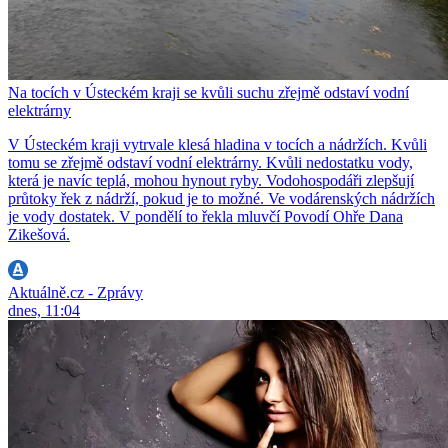
Na tocích v Ústeckém kraji se kvůli suchu zřejmě odstaví vodní
elektrárny
V Ústeckém kraji vytrvale klesá hladina v tocích a nádržích. Kvůli
tomu se zřejmě odstaví vodní elektrárny. Kvůli nedostatku vody,
která je navíc teplá, mohou hynout ryby. Vodohospodáři zlepšují
průtoky řek z nádrží, pokud je to možné. Ve vodárenských nádržích
je vody dostatek. V pondělí to řekla mluvčí Povodí Ohře Dana
Zikešová.
Aktuálně.cz - Zprávy
dnes, 11:04