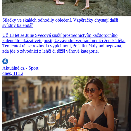
Silačky ve skalách odhodily oblečení. Vzpěračky chystají další
svůdný kalendář
Už 13 let se Julie Švecová snaží prostřednictvím každoročního
kalendáře ukázat veřejnosti, že závodní vzpírání neničí ženská těla.
Ten tentokrát se rozhodla vypíchnout, že laik někdy ani nepozná,
zda jde o závodnici z lehčí či těžší váhové kategorie.
Aktuálně.cz - Sport
dnes, 11:12