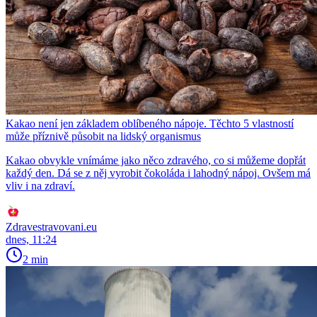
Kakao není jen základem oblíbeného nápoje. Těchto 5 vlastností
může příznivě působit na lidský organismus
Kakao obvykle vnímáme jako něco zdravého, co si můžeme dopřát
každý den. Dá se z něj vyrobit čokoláda i lahodný nápoj. Ovšem má
vliv i na zdraví.
Zdravestravovani.eu
dnes, 11:24
2 min