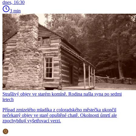
dnes, 16:30
3 min
Strašlivý objev ve starém komíně. Rodina našla syna po sedmi
letech
Případ zmizelého mladíka z coloradského městečka ukončil
nečekaný objev ve staré opuštěné chatě. Okolnosti úmrtí ale
zpochybňují vyšetřovací verzi.