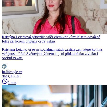
Kristýna Leichtová přitvrdila vůči všem kritikům: K této odvážné
fotce při kojení připsala ostrý vzkaz
Kristýna Leichtová se na sociálních sítích zastala žen, které kojí na
veřejnosti. Před Světovým týdnem kojení přidala fotku z vlaku i
osobní vzkaz.
In-lifestyle.cz
dnes, 15:59
3 min