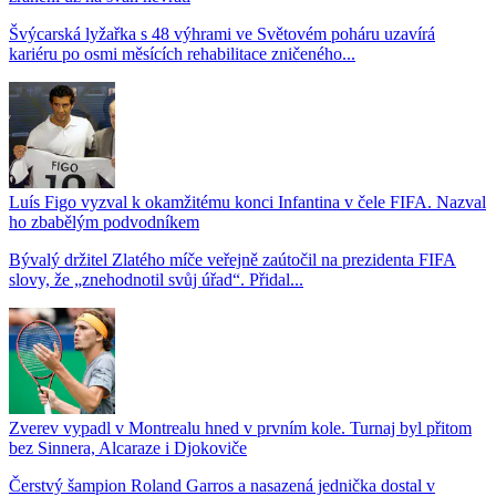
Švýcarská lyžařka s 48 výhrami ve Světovém poháru uzavírá
kariéru po osmi měsících rehabilitace zničeného...
Luís Figo vyzval k okamžitému konci Infantina v čele FIFA. Nazval
ho zbabělým podvodníkem
Bývalý držitel Zlatého míče veřejně zaútočil na prezidenta FIFA
slovy, že „znehodnotil svůj úřad“. Přidal...
Zverev vypadl v Montrealu hned v prvním kole. Turnaj byl přitom
bez Sinnera, Alcaraze i Djokoviče
Čerstvý šampion Roland Garros a nasazená jednička dostal v