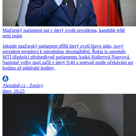
Maďarský parlament má v úterý zvolit prezidenta, kandidát ještě
není znám
Jakmile maďarský parlament příští úterý zvolí hlavu státu, nový
prezident promluví k národnímu shromáždění. Řekla to agentuře
MTI úřadující předsedkyně parlamentu Anikó Hallerová Nagyová.
Samotné volby mají začít v úterý 9:40 a potrvají podle očekávání asi
hodinu až půldruhé hodiny.
Aktuálně.cz - Zprávy
dnes, 16:23