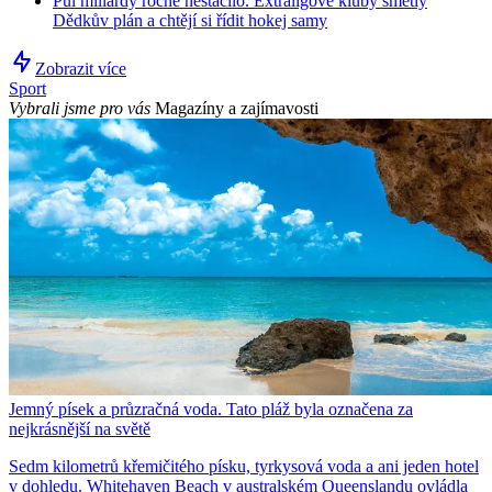
Půl miliardy ročně nestačilo. Extraligové kluby smetly
Dědkův plán a chtějí si řídit hokej samy
Zobrazit více
Sport
Vybrali jsme pro vás
Magazíny a zajímavosti
Jemný písek a průzračná voda. Tato pláž byla označena za
nejkrásnější na světě
Sedm kilometrů křemičitého písku, tyrkysová voda a ani jeden hotel
v dohledu. Whitehaven Beach v australském Queenslandu ovládla