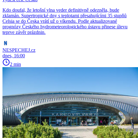
Kdo doufal, že letošní vlna veder definitivně odezněla, bude
zklamán. Supertropické dny s teplotami přesahujícími 35 stupňů
Celsia se do Česka vrátí už o víkendu. Podle aktualizované
prognózy Českého hydrometeorologického ústavu přinese úlevu
teprve závěr prázdnin.
NESPECHEJ.cz
dnes, 16:00
2 min