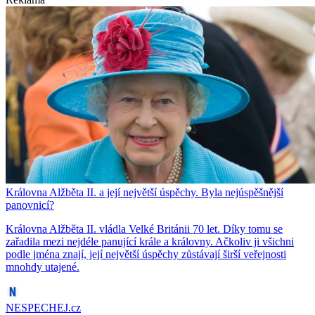
Královna Alžběta II. a její největší úspěchy. Byla nejúspěšnější
panovnicí?
Královna Alžběta II. vládla Velké Británii 70 let. Díky tomu se
zařadila mezi nejdéle panující krále a královny. Ačkoliv ji všichni
podle jména znají, její největší úspěchy zůstávají širší veřejnosti
mnohdy utajené.
NESPECHEJ.cz