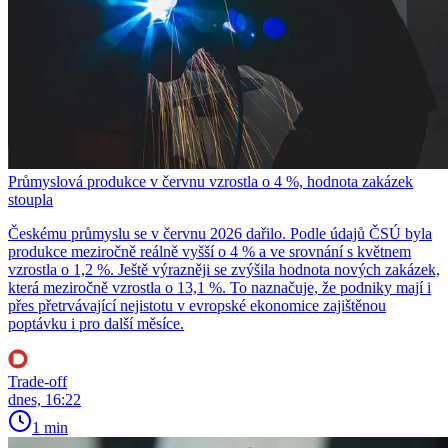
Průmyslová produkce v červnu vzrostla o 4 %, hodnota zakázek
stoupla
Českému průmyslu se v červnu 2026 dařilo. Podle údajů ČSÚ byla
produkce meziročně reálně vyšší o 4 % a ve srovnání s květnem
vzrostla o 1,2 %. Ještě výrazněji se zvýšila hodnota nových zakázek,
která meziročně vzrostla o 13,1 %. To naznačuje, že podniky mají i
přes přetrvávající nejistotu v evropské ekonomice zajištěnou
poptávku i pro další měsíce.
Trade-off
dnes, 16:22
1 min