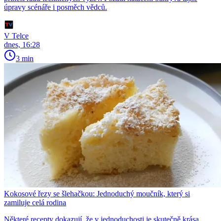
úpravy scénáře i posměch vědců.
V Telce
dnes, 16:28
3 min
Kokosové řezy se šlehačkou: Jednoduchý moučník, který si
zamiluje celá rodina
Některé recepty dokazují, že v jednoduchosti je skutečně krása.