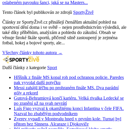
oslabeném pavouku šanci, jaká se na Masters...
Tento článek byl publikován ze zdrojů
SportyŽivě
Články ze SportyŽivě.cz přinášejí čtenářům aktuální pohled na
sportovní dění doma i ve světě – nejen prostřednictvím výsledků, ale
také díky příběhům, analýzám a pohledu do zákulisí. Obsah se
věnuje široké škále sportů, přičemž silně zastoupený je zejména
fotbal, hokej a bojové sporty, ale...
Všechny články tohoto autora →
Další články z kategorie
Sport
Hříšník z finále MS kopal roh pod ochranou policie. Paredes
pak vyvolal další potyčku
Messi zahájil léčbu po prohraném finále MS. Dva parádní
góly a rekord
Gutová-Behramiová končí kariéru. Velká rivalka Ledecké se
po zranění už na svah nevrátí
Luís Figo vyzval k okamžitému konci Infantina v čele FIFA.
Nazval ho zbabělým podvodníkem
Zverev vypadl v Montrealu hned v prvním kole. Turnaj byl
přitom bez Sinnera, Alcaraze i Djokoviče