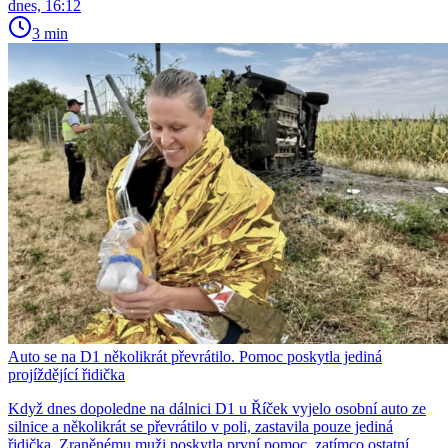
dnes, 16:12
3 min
Auto se na D1 několikrát převrátilo. Pomoc poskytla jediná
projíždějící řidička
Když dnes dopoledne na dálnici D1 u Říček vyjelo osobní auto ze
silnice a několikrát se převrátilo v poli, zastavila pouze jediná
řidička. Zraněnému muži poskytla první pomoc, zatímco ostatní