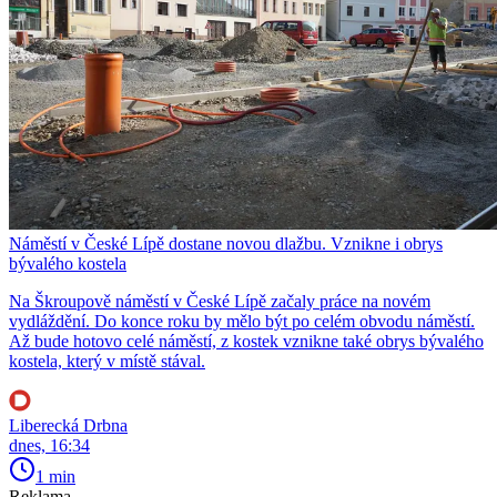
Náměstí v České Lípě dostane novou dlažbu. Vznikne i obrys
bývalého kostela
Na Škroupově náměstí v České Lípě začaly práce na novém
vydláždění. Do konce roku by mělo být po celém obvodu náměstí.
Až bude hotovo celé náměstí, z kostek vznikne také obrys bývalého
kostela, který v místě stával.
Liberecká Drbna
dnes, 16:34
1 min
Reklama