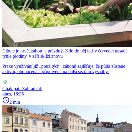
Cibule je pryč, záhon je prázdný. Kdo do něj teď v červenci nasadí
tyhle plodiny, v září sklízí znovu
Praxe využívání již „použitých“ záhonů zajišťuje, že půda zůstane
aktivní, obohacená a připravená na další sezónu výsadby.
Chalupáři-Zahrádkáři
dnes, 16:35
2 min