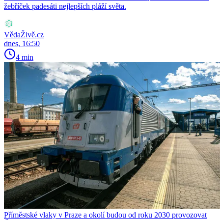
žebříček padesáti nejlepších pláží světa.
VědaŽivě.cz
dnes, 16:50
4 min
Příměstské vlaky v Praze a okolí budou od roku 2030 provozovat