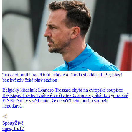
Trossard proti Hradci hrát nebude a Darida si oddechl. Beşiktaş i
bez hvězdy čeká plný stadion
Belgický křídelník Leandro Trossard chybí na evropské soupisce
Beşiktaşe. Hradec Králové ve čtvrtek 6. srpna vybíhá do vyprodané
FINEP Areny s vědomím, že největší letní posilu soupeře
nepotkává.
SportyŽivě
dnes, 16:17