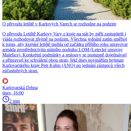
O převodu letiště v Karlových Varech se rozhodne na podzim
O převodu Letiště Karlovy Vary z kraje na stát by měli zastupitelé i
vláda rozhodovat zřejmě na podzim. Všechna jednání zatím směřují
k tomu, aby krajské letiště mohla od začátku příštího roku spravovat
armáda prostřednictvím státního podniku LOM (Letecké opravny
Malešice). Konkrétní podmínky a smlouvy se postupně dojednávají
a připravují ke schválení obou stran, řekl dnes novinářům hejtman
Karlovarského kraje Petr Kubis (ANO) po jednání zástupců všech
zúčastněných stran.
Karlovarská Drbna
dnes, 16:00
2 min