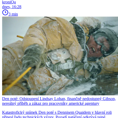
kroniQa
dnes, 16:28
3 min
Den poté: Odstoupení Lindsay Lohan, finančně nedostupný Gibson,
nereálný příběh a zákaz pro pracovníky americké agentury
Katastrofický snímek Den poté s Dennisem Quaidem v hlavní roli
přinesl řadu technických výzev. Pozadí natáčení odkrývá tajné