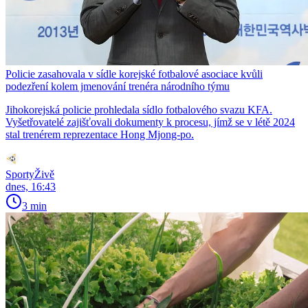
Policie zasahovala v sídle korejské fotbalové asociace kvůli
podezření kolem jmenování trenéra národního týmu
Jihokorejská policie prohledala sídlo fotbalového svazu KFA.
Vyšetřovatelé zajišťovali dokumenty k procesu, jímž se v létě 2024
stal trenérem reprezentace Hong Mjong-po.
SportyŽivě
dnes, 16:43
3 min