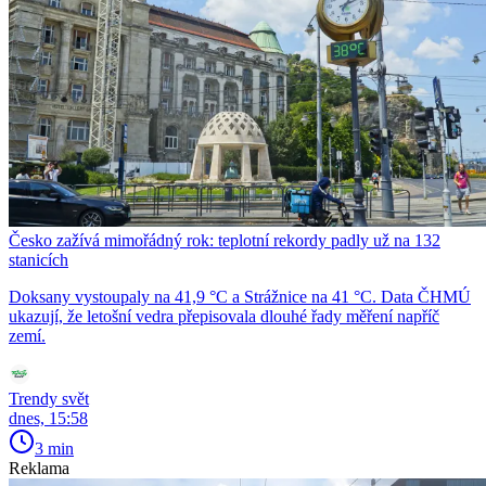
Česko zažívá mimořádný rok: teplotní rekordy padly už na 132
stanicích
Doksany vystoupaly na 41,9 °C a Strážnice na 41 °C. Data ČHMÚ
ukazují, že letošní vedra přepisovala dlouhé řady měření napříč
zemí.
Trendy svět
dnes, 15:58
3 min
Reklama