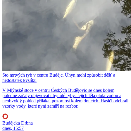
Sto mrtvých ryb v centru Budějc. Úhyn mohl způsobit déšť a
nedostatek kyslíku
V Mlýnské stoce v centru Českých Budějovic se dnes kolem
poledne začaly objevovat uhynulé ryby. Jejich těla plula vodou a
neobvyklý pohled přilákal pozornost kolemjdoucích. Hasiči odebrali
vzorky vody, které nyní zamíří na rozbor.
Budějcká Drbna
dnes, 15:57