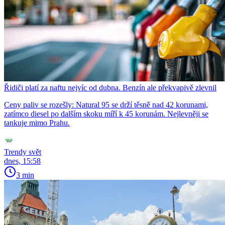
Řidiči platí za naftu nejvíc od dubna. Benzín ale překvapivě zlevnil
Ceny paliv se rozešly: Natural 95 se drží těsně nad 42 korunami,
zatímco diesel po dalším skoku míří k 45 korunám. Nejlevněji se
tankuje mimo Prahu.
Trendy svět
dnes, 15:58
3 min