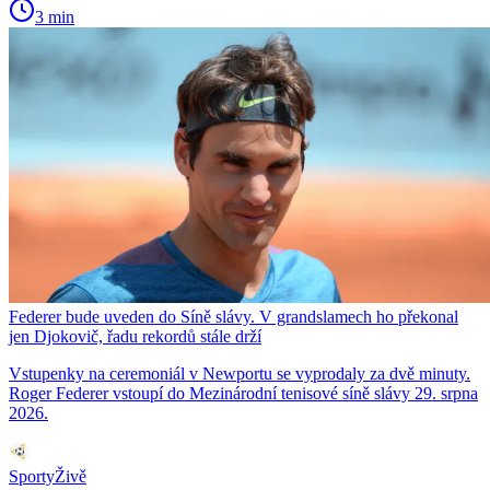
3 min
Federer bude uveden do Síně slávy. V grandslamech ho překonal
jen Djokovič, řadu rekordů stále drží
Vstupenky na ceremoniál v Newportu se vyprodaly za dvě minuty.
Roger Federer vstoupí do Mezinárodní tenisové síně slávy 29. srpna
2026.
SportyŽivě