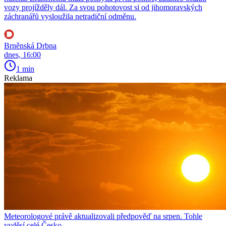
vozy projížděly dál. Za svou pohotovost si od jihomoravských
záchranářů vysloužila netradiční odměnu.
Brněnská Drbna
dnes, 16:00
1 min
Reklama
Meteorologové právě aktualizovali předpověď na srpen. Tohle
vyděsí celé Česko