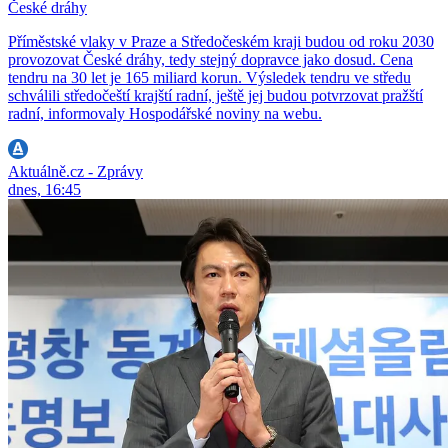
České dráhy
Příměstské vlaky v Praze a Středočeském kraji budou od roku 2030
provozovat České dráhy, tedy stejný dopravce jako dosud. Cena
tendru na 30 let je 165 miliard korun. Výsledek tendru ve středu
schválili středočeští krajští radní, ještě jej budou potvrzovat pražští
radní, informovaly Hospodářské noviny na webu.
Aktuálně.cz - Zprávy
dnes, 16:45