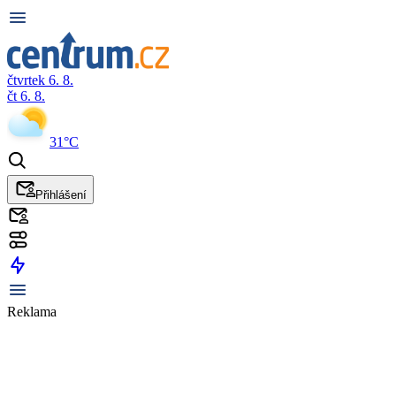
čtvrtek 6. 8.
čt 6. 8.
31°C
Přihlášení
Reklama