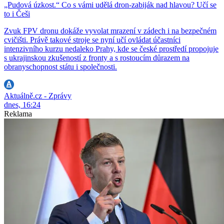
„Pudová úzkost.“ Co s vámi udělá dron-zabiják nad hlavou? Učí se
to i Češi
Zvuk FPV dronu dokáže vyvolat mrazení v zádech i na bezpečném
cvičišti. Právě takové stroje se nyní učí ovládat účastníci
intenzivního kurzu nedaleko Prahy, kde se české prostředí propojuje
s ukrajinskou zkušeností z fronty a s rostoucím důrazem na
obranyschopnost státu i společnosti.
Aktuálně.cz - Zprávy
dnes, 16:24
Reklama