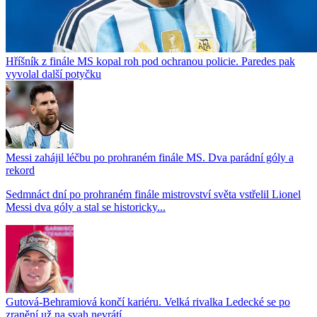
Hříšník z finále MS kopal roh pod ochranou policie. Paredes pak
vyvolal další potyčku
Messi zahájil léčbu po prohraném finále MS. Dva parádní góly a
rekord
Sedmnáct dní po prohraném finále mistrovství světa vstřelil Lionel
Messi dva góly a stal se historicky...
Gutová-Behramiová končí kariéru. Velká rivalka Ledecké se po
zranění už na svah nevrátí