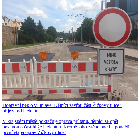
Dopravní peklo v Jihlavě: Dělníci zavřou část Žižkovy ulice i
příjezd od Helenína
V krajském městě pokračuje oprava průtahu, dělníci se opět
posunou o část blíže Helenínu. Kromě toho začne hned v pondělí
první etapa oprav Žižkovy ulice.