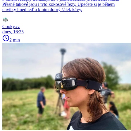
Přesně takové jsou i tyto kokosové řezy. Upečete si je během
chvilky hned teď a k nim dobrý šálek kávy.
Cooky.cz
dnes, 16:25
2 min