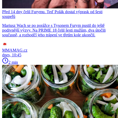
Před 14 dny čelil Furymu. Teď Polák dostal výprask od šesti
soupeřů
Mariusz Wach se po porážce s Tysonem Furym pustil do ještě
podivnější výzvy. Na PRIME 18 čelil šesti mužům, dva útočili
současně, a rozhodčí jeho trápení ve třetím kole ukončil.
MMAMAG.cz
dnes, 10:45
2 min