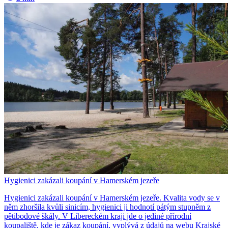
Hygienici zakázali koupání v Hamerském jezeře
Hygienici zakázali koupání v Hamerském jezeře. Kvalita vody se v
něm zhoršila kvůli sinicím, hygienici ji hodnotí pátým stupněm z
pětibodové škály. V Libereckém kraji jde o jediné přírodní
koupaliště, kde je zákaz koupání, vyplývá z údajů na webu Krajské