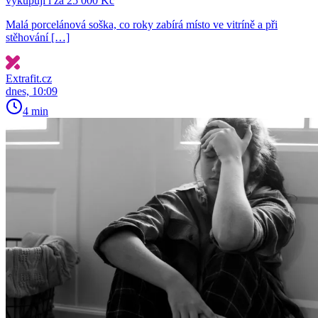
vykupují i za 25 000 Kč
Malá porcelánová soška, co roky zabírá místo ve vitríně a při
stěhování […]
Extrafit.cz
dnes, 10:09
4 min