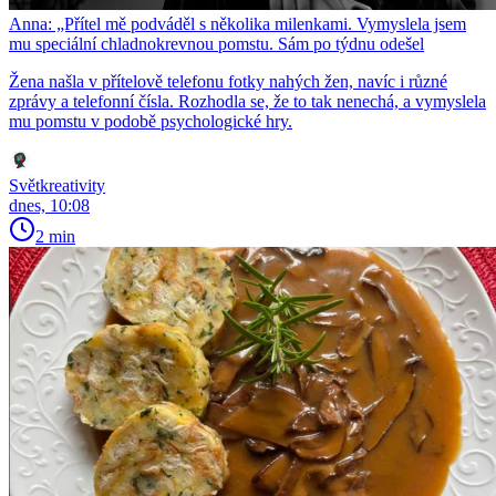
Anna: „Přítel mě podváděl s několika milenkami. Vymyslela jsem
mu speciální chladnokrevnou pomstu. Sám po týdnu odešel
Žena našla v přítelově telefonu fotky nahých žen, navíc i různé
zprávy a telefonní čísla. Rozhodla se, že to tak nenechá, a vymyslela
mu pomstu v podobě psychologické hry.
Světkreativity
dnes, 10:08
2 min