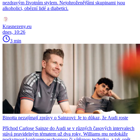
nezdravým životním stylem. Nejohroženějšími skupinami jsou
alkoholici, obézní lidé a diabetici.
Krasnezeny.eu
dnes, 10:26
3 min
Binotta nezajímají zprávy o Sainzovi: Je to důkaz, že Audi roste
Příchod Carlose Sainze do Audi se v různých časových intervalech
stává pravidelným tématem už dva roky. Williams mu nedokáže
poskytnout konkurenceschopnou či vítěznou techniku, a tak opět