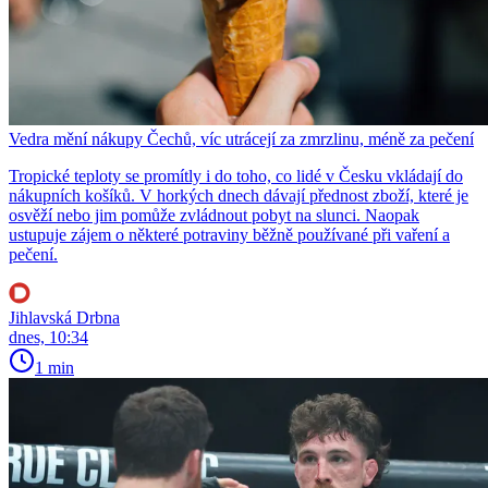
Vedra mění nákupy Čechů, víc utrácejí za zmrzlinu, méně za pečení
Tropické teploty se promítly i do toho, co lidé v Česku vkládají do
nákupních košíků. V horkých dnech dávají přednost zboží, které je
osvěží nebo jim pomůže zvládnout pobyt na slunci. Naopak
ustupuje zájem o některé potraviny běžně používané při vaření a
pečení.
Jihlavská Drbna
dnes, 10:34
1 min