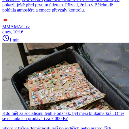
pokazil ještě před prvním úderem. Přiznal, že ho v Bělehradě
pohltila atmosféra a emoce převzaly kontrolu.
MMAMAG.cz
dnes, 10:16
1 min
Kdo měl za socialismu tenhle odznak, byl mezi klukama král. Dnes
se na aukcích prodává i za 7 000 Kč
Skoro v každé domácnosti leží po rodičích nebo prarodičích