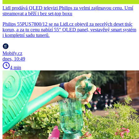
Lidl prodává QLED televizi Philips za velmi zajímavou cenu. Umí
streamovat a běží i bez set-top boxu
Philips 55PUS7800/12 se na Lidl.cz objevil za necelých deset tisíc
korun, a za tu cenu nabízí 55″ QLED panel, vestavěný smart systém
i kompletní sadu tunerů.
Mobify.cz
dnes, 10:49
4 min