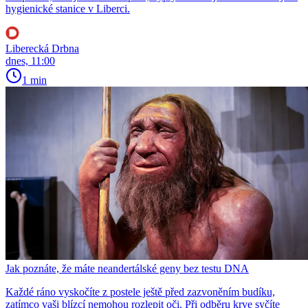
hygienické stanice v Liberci.
Liberecká Drbna
dnes, 11:00
1 min
Jak poznáte, že máte neandertálské geny bez testu DNA
Každé ráno vyskočíte z postele ještě před zazvoněním budíku,
zatímco vaši blízcí nemohou rozlepit oči. Při odběru krve syčíte