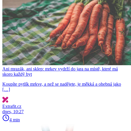
Ani mrazák, ani sklep: mrkev vydrží do jara na místě, které má
skoro každý byt
Koupíte pytlík mrkve, a než se nadějete, je měkká a ohebná jako
[…]
Extrafit.cz
dnes, 10:27
4 min