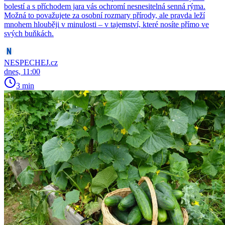
bolestí a s příchodem jara vás ochromí nesnesitelná senná rýma.
Možná to považujete za osobní rozmary přírody, ale pravda leží
mnohem hlouběji v minulosti – v tajemství, které nosíte přímo ve
svých buňkách.
NESPECHEJ.cz
dnes, 11:00
3 min