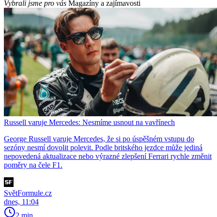
Vybrali jsme pro vás
Magazíny a zajímavosti
Russell varuje Mercedes: Nesmíme usnout na vavřínech
George Russell varuje Mercedes, že si po úspěšném vstupu do
sezóny nesmí dovolit polevit. Podle britského jezdce může jediná
nepovedená aktualizace nebo výrazné zlepšení Ferrari rychle změnit
poměry na čele F1.
SvětFormule.cz
dnes, 11:04
2 min