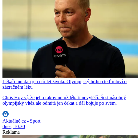
Lékaři mu dali jen pár let života. Olympijský hrdina teď mluví o
zázračném léku
Chris Hoy ví, že jeho rakovinu už lékaři nevyléčí. Šestinásobný
olympijský vítěz ale odmítá jen čekat a dál bojuje po svém.
Aktuálně.cz - Sport
dnes, 10:30
Reklama