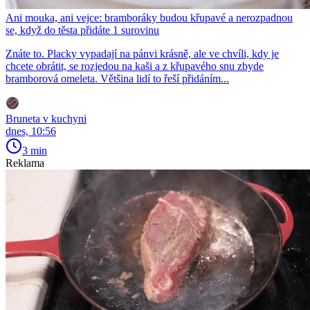
Ani mouka, ani vejce: bramboráky budou křupavé a nerozpadnou
se, když do těsta přidáte 1 surovinu
Znáte to. Placky vypadají na pánvi krásně, ale ve chvíli, kdy je
chcete obrátit, se rozjedou na kaši a z křupavého snu zbyde
bramborová omeleta. Většina lidí to řeší přidáním...
Bruneta v kuchyni
dnes, 10:56
3 min
Reklama