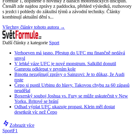
Formule 1, doplněné o novinky z dalších motoristických disciplín.
Čtenáři zde najdou zprávy z paddocku, přehled výsledků, rozhovory
s jezdci i pohledy do zákulisí týmů a závodní techniky. Články
kombinují aktuální dění s...
Všechny články tohoto autora →
Další články z kategorie
Sport
Verhoeven má jasno. Přestup do UFC mu finančně nedává
smysl
V lehké váze UFC je nové monstrum. Salkilld donutil
Gamrota odklepat v prvním kole
Binotta nezajímají zprávy o Sainzovi: Je to důkaz, že Audi
roste
Čepo si pustil Urbinu do hlavy. Takovou chybu za 60 zápasů
neudělal
Boxerský souboj Joshua vs. Fury se může uskutečnit v New
Yorku. Britové se brání
Odhad výplat UFC ukazuje propast. Klein měl dostat
desetkrát víc než Čepo
Zobrazit více
Sport
F1