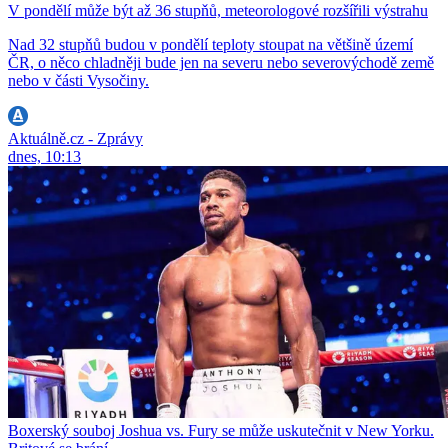
V pondělí může být až 36 stupňů, meteorologové rozšířili výstrahu
Nad 32 stupňů budou v pondělí teploty stoupat na většině území
ČR, o něco chladněji bude jen na severu nebo severovýchodě země
nebo v části Vysočiny.
Aktuálně.cz - Zprávy
dnes, 10:13
Boxerský souboj Joshua vs. Fury se může uskutečnit v New Yorku.