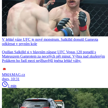
V lehké váze UFC je nové monstrum. Salkilld donutil Gamrota
odklepat v prvním kole
Quillan Salkilld si v hlavním zápase UFC Vegas 120 poradil s
Mateuszem Gamrotem za necelých pět minut. Výhra nad zkušeným
Polákem ho řadí mezi nejžhavější jména lehké váhy.
MMAMAG.cz
dnes, 10:31
1 min