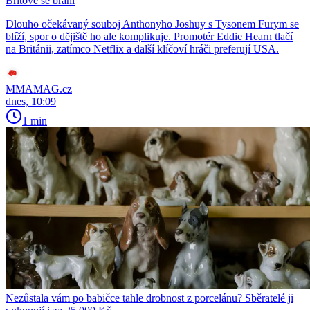
Britové se brání
Dlouho očekávaný souboj Anthonyho Joshuy s Tysonem Furym se
blíží, spor o dějiště ho ale komplikuje. Promotér Eddie Hearn tlačí
na Británii, zatímco Netflix a další klíčoví hráči preferují USA.
MMAMAG.cz
dnes, 10:09
1 min
Nezůstala vám po babičce tahle drobnost z porcelánu? Sběratelé ji