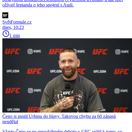
ožívají šeptanda o jeho spojení s Audi.
SvětFormule.cz
dnes, 10:23
1 min
Čepo si pustil Urbinu do hlavy. Takovou chybu za 60 zápasů
neudělal
Vlasto Čepo se po nevydařeném debutu v UFC vrátil k tomu, co