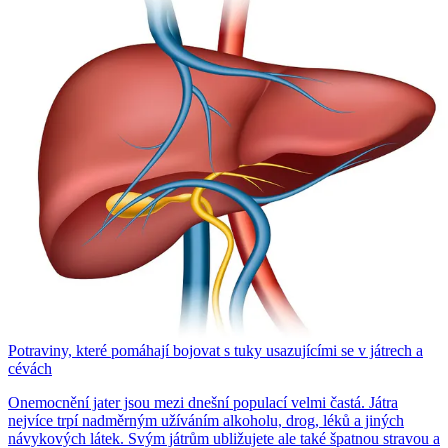
Potraviny, které pomáhají bojovat s tuky usazujícími se v játrech a
cévách
Onemocnění jater jsou mezi dnešní populací velmi častá. Játra
nejvíce trpí nadměrným užíváním alkoholu, drog, léků a jiných
návykových látek. Svým játrům ubližujete ale také špatnou stravou a