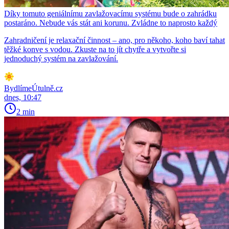
Díky tomuto geniálnímu zavlažovacímu systému bude o zahrádku
postaráno. Nebude vás stát ani korunu. Zvládne to naprosto každý
Zahradničení je relaxační činnost – ano, pro někoho, koho baví tahat
těžké konve s vodou. Zkuste na to jít chytře a vytvořte si
jednoduchý systém na zavlažování.
BydlímeÚtulně.cz
dnes, 10:47
2 min