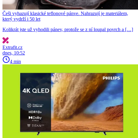
Češi vyhazují klasické teflonové pánve. Nahrazují je materiálem,
který vydrží i 50 let
Kolikrát jste už vyhodili pánev, protože se z ní loupal povrch a […]
Extrafit.cz
dnes, 10:52
4 min