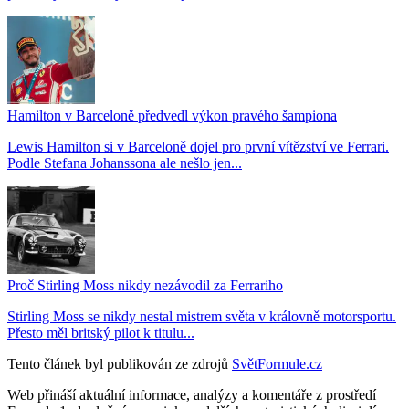
Hamilton v Barceloně předvedl výkon pravého šampiona
Lewis Hamilton si v Barceloně dojel pro první vítězství ve Ferrari.
Podle Stefana Johanssona ale nešlo jen...
Proč Stirling Moss nikdy nezávodil za Ferrariho
Stirling Moss se nikdy nestal mistrem světa v královně motorsportu.
Přesto měl britský pilot k titulu...
Tento článek byl publikován ze zdrojů
SvětFormule.cz
Web přináší aktuální informace, analýzy a komentáře z prostředí