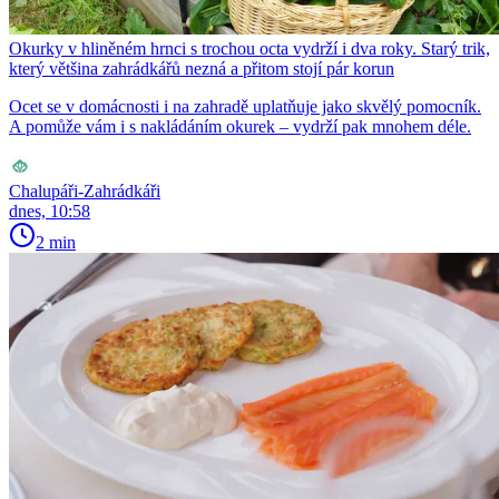
Okurky v hliněném hrnci s trochou octa vydrží i dva roky. Starý trik,
který většina zahrádkářů nezná a přitom stojí pár korun
Ocet se v domácnosti i na zahradě uplatňuje jako skvělý pomocník.
A pomůže vám i s nakládáním okurek – vydrží pak mnohem déle.
Chalupáři-Zahrádkáři
dnes, 10:58
2 min