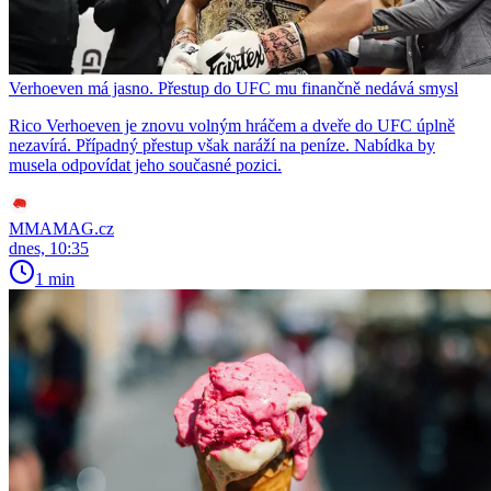
Verhoeven má jasno. Přestup do UFC mu finančně nedává smysl
Rico Verhoeven je znovu volným hráčem a dveře do UFC úplně
nezavírá. Případný přestup však naráží na peníze. Nabídka by
musela odpovídat jeho současné pozici.
MMAMAG.cz
dnes, 10:35
1 min