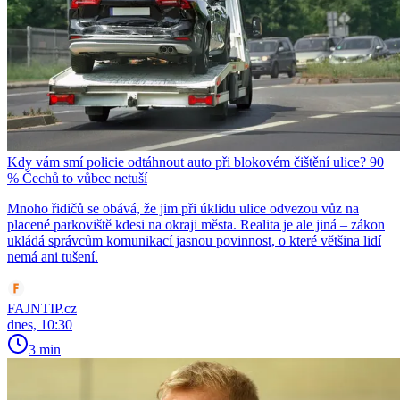
Kdy vám smí policie odtáhnout auto při blokovém čištění ulice? 90
% Čechů to vůbec netuší
Mnoho řidičů se obává, že jim při úklidu ulice odvezou vůz na
placené parkoviště kdesi na okraji města. Realita je ale jiná – zákon
ukládá správcům komunikací jasnou povinnost, o které většina lidí
nemá ani tušení.
FAJNTIP.cz
dnes, 10:30
3 min