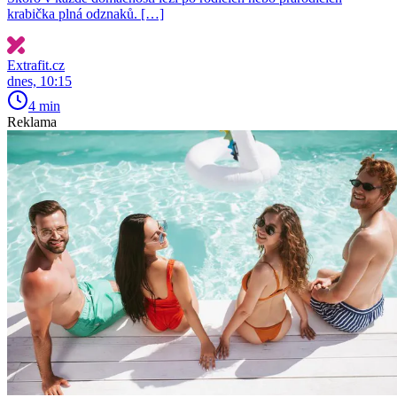
krabička plná odznaků. […]
Extrafit.cz
dnes, 10:15
4 min
Reklama