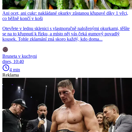
Ani ocet, ani cukr: nakládané okurky zůstanou křupavé díky 1 věci,
co běžně končí v koši
Otevřete v lednu sklenici s vlastnoručně naloženými okurkami, těšíte
se na to křupnutí k řízku, a místo něj vás čeká gumový povadlý
kousek. Tohle zklamání zná skoro každý, kdo doma...
Bruneta v kuchyni
dnes, 10:40
4 min
Reklama