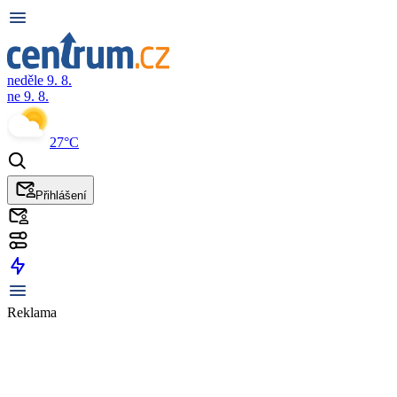
neděle 9. 8.
ne 9. 8.
27°C
Přihlášení
Reklama