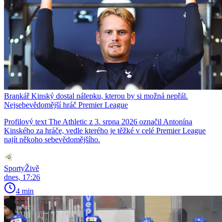
Brankář Kinský dostal nálepku, kterou by si možná nepřál.
Nejsebevědomější hráč Premier League
Profilový text The Athletic z 3. srpna 2026 označil Antonína
Kinského za hráče, vedle kterého je těžké v celé Premier League
najít někoho sebevědomějšího.
SportyŽivě
dnes, 17:26
4 min