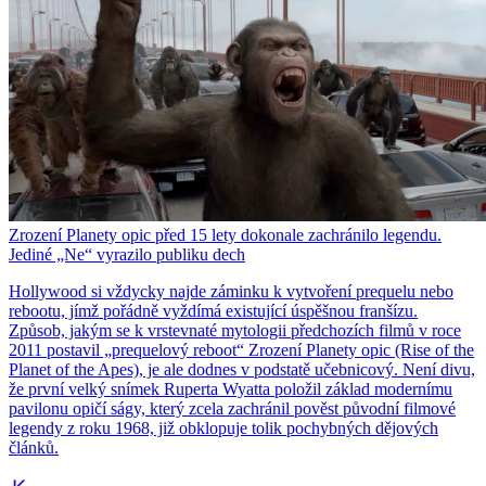
Zrození Planety opic před 15 lety dokonale zachránilo legendu.
Jediné „Ne“ vyrazilo publiku dech
Hollywood si vždycky najde záminku k vytvoření prequelu nebo
rebootu, jímž pořádně vyždímá existující úspěšnou franšízu.
Způsob, jakým se k vrstevnaté mytologii předchozích filmů v roce
2011 postavil „prequelový reboot“ Zrození Planety opic (Rise of the
Planet of the Apes), je ale dodnes v podstatě učebnicový. Není divu,
že první velký snímek Ruperta Wyatta položil základ modernímu
pavilonu opičí ságy, který zcela zachránil pověst původní filmové
legendy z roku 1968, již obklopuje tolik pochybných dějových
článků.