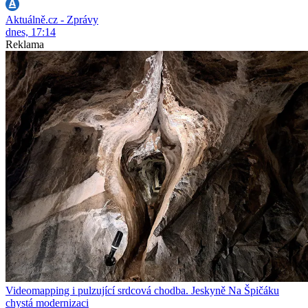
Aktuálně.cz - Zprávy
dnes, 17:14
Reklama
Videomapping i pulzující srdcová chodba. Jeskyně Na Špičáku
chystá modernizaci