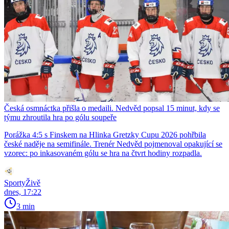
Česká osmnáctka přišla o medaili. Nedvěd popsal 15 minut, kdy se
týmu zhroutila hra po gólu soupeře
Porážka 4:5 s Finskem na Hlinka Gretzky Cupu 2026 pohřbila
české naděje na semifinále. Trenér Nedvěd pojmenoval opakující se
vzorec: po inkasovaném gólu se hra na čtvrt hodiny rozpadla.
SportyŽivě
dnes, 17:22
3 min