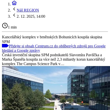
Náš REGION
2. 12. 2025, 14:00
1 min
Kancelářský komplex v brněnských Bohunicích koupila skupina
SPM
Přidejte si obsah Centrum.cz do oblíbených zdrojů pro Google
hledání a Google zprávy
Česká investiční skupina SPM podnikatelů Slavomíra Pavlíčka a
Marka Španěla koupila za více než 2,3 miliardy korun kancelářský
komplex The Campus Science Park v…