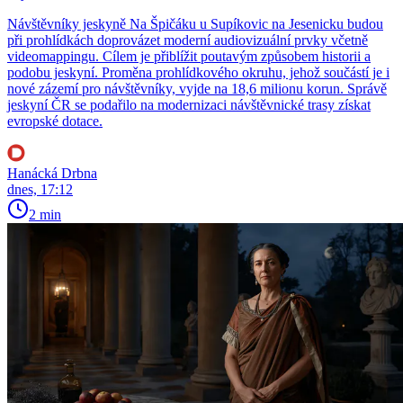
Návštěvníky jeskyně Na Špičáku u Supíkovic na Jesenicku budou
při prohlídkách doprovázet moderní audiovizuální prvky včetně
videomappingu. Cílem je přiblížit poutavým způsobem historii a
podobu jeskyní. Proměna prohlídkového okruhu, jehož součástí je i
nové zázemí pro návštěvníky, vyjde na 18,6 milionu korun. Správě
jeskyní ČR se podařilo na modernizaci návštěvnické trasy získat
evropské dotace.
Hanácká Drbna
dnes, 17:12
2 min