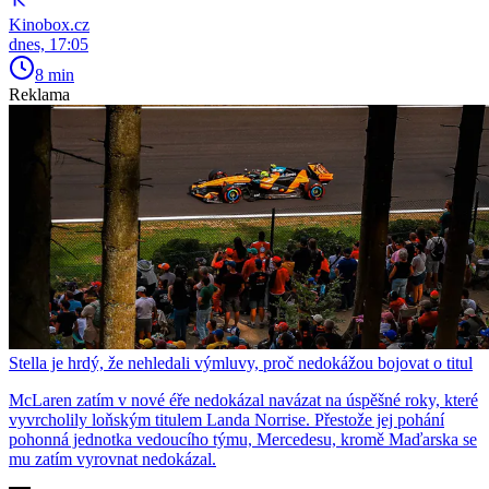
Kinobox.cz
dnes, 17:05
8 min
Reklama
Stella je hrdý, že nehledali výmluvy, proč nedokážou bojovat o titul
McLaren zatím v nové éře nedokázal navázat na úspěšné roky, které
vyvrcholily loňským titulem Landa Norrise. Přestože jej pohání
pohonná jednotka vedoucího týmu, Mercedesu, kromě Maďarska se
mu zatím vyrovnat nedokázal.