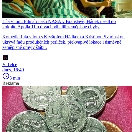
Lítá v tom: Filmaři našli NASA v Bratislavě, Hádek usedl do
kokpitu Apolla 11 a diváci odhalili zeměpisné chyby
Komedie Lítá v tom s Kryštofem Hádkem a Kristínou Svarinskou
ukrývá řadu produkčních perliček, překvapivé lokace i úsměvné
zeměpisné omyly štábu.
V Telce
dnes, 16:49
3 min
Reklama