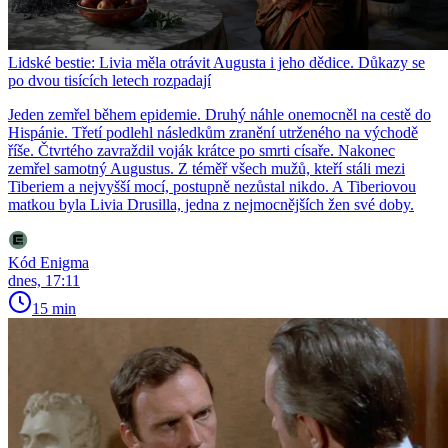
Lidské bestie: Livia měla otrávit Augusta i jeho dědice. Důkazy se
po dvou tisících letech rozpadají
Jeden zemřel během epidemie. Druhý náhle onemocněl na cestě do
Hispánie. Třetí podlehl následkům zranění utrženého na východě
říše. Čtvrtého zavraždil voják krátce po smrti císaře. Nakonec
zemřel samotný Augustus. Z téměř všech mužů, kteří stáli mezi
Tiberiem a nejvyšší mocí, postupně nezůstal nikdo. A Tiberiovou
matkou byla Livia Drusilla, jedna z nejmocnějších žen své doby.
Kód Enigma
dnes, 17:11
15 min