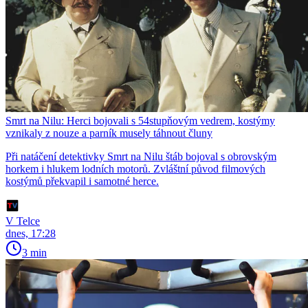
Smrt na Nilu: Herci bojovali s 54stupňovým vedrem, kostýmy
vznikaly z nouze a parník musely táhnout čluny
Při natáčení detektivky Smrt na Nilu štáb bojoval s obrovským
horkem i hlukem lodních motorů. Zvláštní původ filmových
kostýmů překvapil i samotné herce.
V Telce
dnes, 17:28
3 min