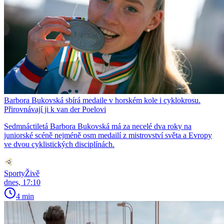
Barbora Bukovská sbírá medaile v horském kole i cyklokrosu.
Přirovnávají ji k van der Poelovi
Sedmnáctiletá Barbora Bukovská má za necelé dva roky na
juniorské scéně nejméně osm medailí z mistrovství světa a Evropy
ve dvou cyklistických disciplínách.
SportyŽivě
dnes, 17:10
4 min