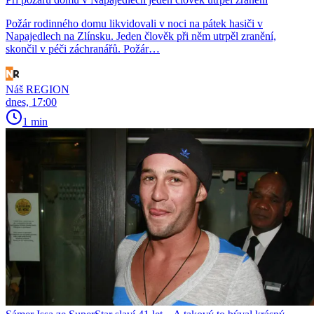
Požár rodinného domu likvidovali v noci na pátek hasiči v
Napajedlech na Zlínsku. Jeden člověk při něm utrpěl zranění,
skončil v péči záchranářů. Požár…
Náš REGION
dnes, 17:00
1 min