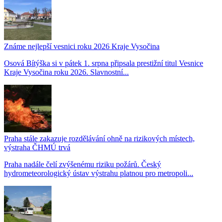
Známe nejlepší vesnici roku 2026 Kraje Vysočina
Osová Bítýška si v pátek 1. srpna připsala prestižní titul Vesnice
Kraje Vysočina roku 2026. Slavnostní...
Praha stále zakazuje rozdělávání ohně na rizikových místech,
výstraha ČHMÚ trvá
Praha nadále čelí zvýšenému riziku požárů. Český
hydrometeorologický ústav výstrahu platnou pro metropoli...