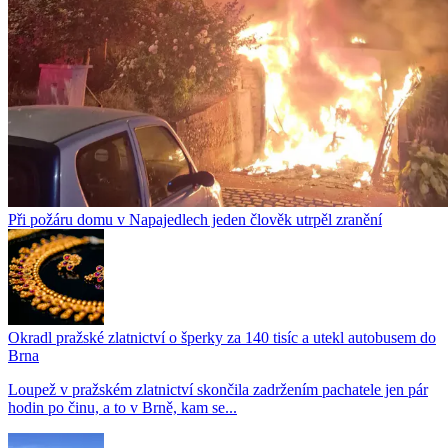
Při požáru domu v Napajedlech jeden člověk utrpěl zranění
Okradl pražské zlatnictví o šperky za 140 tisíc a utekl autobusem do
Brna
Loupež v pražském zlatnictví skončila zadržením pachatele jen pár
hodin po činu, a to v Brně, kam se...