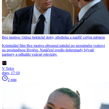
Bez motivu: Odraz hektické doby, předloha a napříč celým městem
Kriminální film Bez motivu přesunul pátrání po neznámém vrahovi
na prosluněnou Riviéru. Natáčení svedlo dohromady bývalé
partnery a odhalilo vzácné rekvizity.
V Telce
dnes, 17:10
2 min