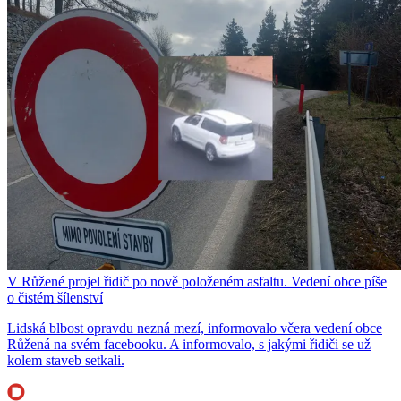
V Růžené projel řidič po nově položeném asfaltu. Vedení obce píše
o čistém šílenství
Lidská blbost opravdu nezná mezí, informovalo včera vedení obce
Růžená na svém facebooku. A informovalo, s jakými řidiči se už
kolem staveb setkali.