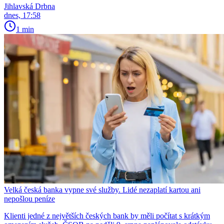
Jihlavská Drbna
dnes, 17:58
1 min
Velká česká banka vypne své služby. Lidé nezaplatí kartou ani
nepošlou peníze
Klienti jedné z největších českých bank by měli počítat s krátkým