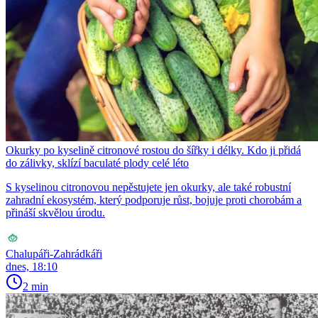
Okurky po kyselině citronové rostou do šířky i délky. Kdo ji přidá
do zálivky, sklízí baculaté plody celé léto
S kyselinou citronovou nepěstujete jen okurky, ale také robustní
zahradní ekosystém, který podporuje růst, bojuje proti chorobám a
přináší skvělou úrodu.
Chalupáři-Zahrádkáři
dnes, 18:10
2 min