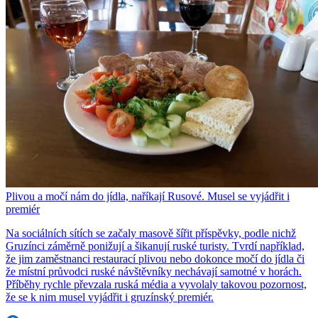
Plivou a močí nám do jídla, naříkají Rusové. Musel se vyjádřit i
premiér
Na sociálních sítích se začaly masově šířit příspěvky, podle nichž
Gruzínci záměrně ponižují a šikanují ruské turisty. Tvrdí například,
že jim zaměstnanci restaurací plivou nebo dokonce močí do jídla či
že místní průvodci ruské návštěvníky nechávají samotné v horách.
Příběhy rychle převzala ruská média a vyvolaly takovou pozornost,
že se k nim musel vyjádřit i gruzínský premiér.