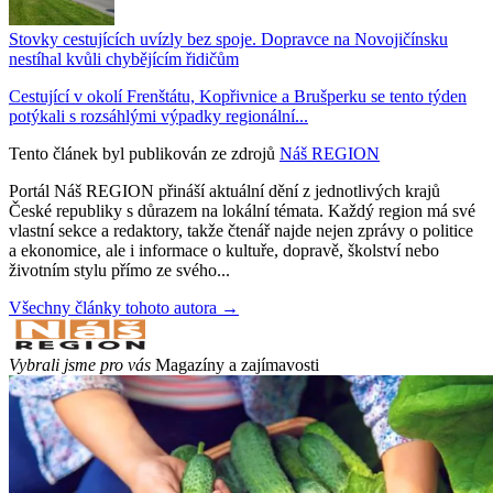
Stovky cestujících uvízly bez spoje. Dopravce na Novojičínsku
nestíhal kvůli chybějícím řidičům
Cestující v okolí Frenštátu, Kopřivnice a Brušperku se tento týden
potýkali s rozsáhlými výpadky regionální...
Tento článek byl publikován ze zdrojů
Náš REGION
Portál Náš REGION přináší aktuální dění z jednotlivých krajů
České republiky s důrazem na lokální témata. Každý region má své
vlastní sekce a redaktory, takže čtenář najde nejen zprávy o politice
a ekonomice, ale i informace o kultuře, dopravě, školství nebo
životním stylu přímo ze svého...
Všechny články tohoto autora →
Vybrali jsme pro vás
Magazíny a zajímavosti