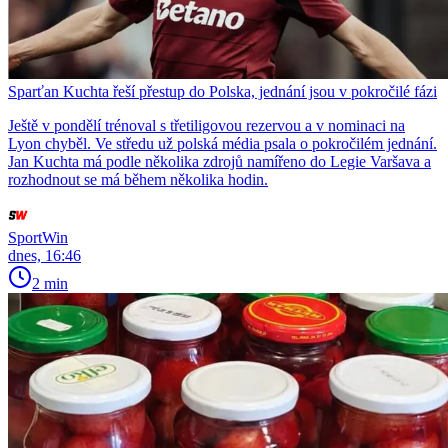
Sparťan Kuchta řeší přestup do Polska, jednání jsou v pokročilé fázi
Ještě v pondělí trénoval s třetiligovou rezervou a v nominaci na
Lyon chyběl. Ve středu už polská média psala o pokročilém jednání.
Jan Kuchta má podle několika zdrojů namířeno do Legie Varšava a
rozhodnout se má během několika hodin.
SportWin
dnes, 16:46
2 min