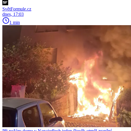
SvětFormule.cz
dnes, 17:03
1 min
Při požáru domu v Napajedlech jeden člověk utrpěl zranění