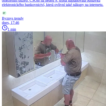
omezením služeb. ČSOB na neděli 9. srpna naplánovala odstávku
elektronického bankovnictví, která ovlivní také nákupy na internetu.
Byznys trendy
dnes, 17:46
1 min