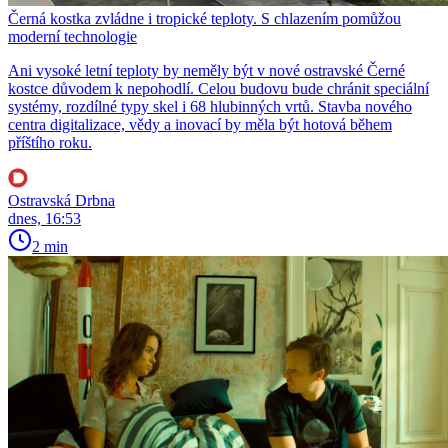
Černá kostka zvládne i tropické teploty. S chlazením pomůžou
moderní technologie
Ani vysoké letní teploty by neměly být v nové ostravské Černé
kostce důvodem k nepohodlí. Celou budovu bude chránit speciální
systémy, rozdílné typy skel i 68 hlubinných vrtů. Stavba nového
centra digitalizace, vědy a inovací by měla být hotová během
příštího roku.
Ostravská Drbna
dnes, 16:53
2 min