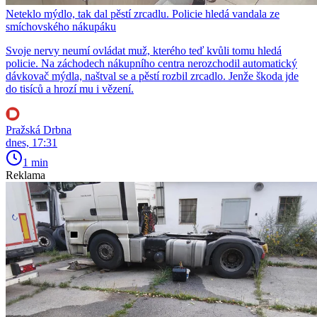
Neteklo mýdlo, tak dal pěstí zrcadlu. Policie hledá vandala ze
smíchovského nákupáku
Svoje nervy neumí ovládat muž, kterého teď kvůli tomu hledá
policie. Na záchodech nákupního centra nerozchodil automatický
dávkovač mýdla, naštval se a pěstí rozbil zrcadlo. Jenže škoda jde
do tisíců a hrozí mu i vězení.
Pražská Drbna
dnes, 17:31
1 min
Reklama