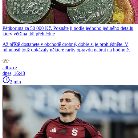
Pětikoruna za 50 000 Kč. Poznáte ji podle jednoho jediného detailu,
který většina lidí přehlédne
Až příště dostanete v obchodě drobné, dobře si je prohlédněte. V
minulosti totiž dokázaly některé rarity opravdu nabrat na hodnotě.
adbz.cz
dnes, 16:48
2 min