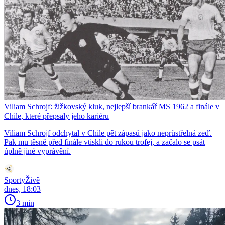
Viliam Schrojf: žižkovský kluk, nejlepší brankář MS 1962 a finále v
Chile, které přepsaly jeho kariéru
Viliam Schrojf odchytal v Chile pět zápasů jako neprůstřelná zeď.
Pak mu těsně před finále vtiskli do rukou trofej, a začalo se psát
úplně jiné vyprávění.
SportyŽivě
dnes, 18:03
3 min