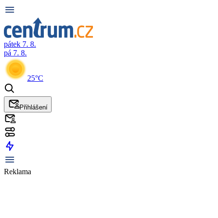
pátek 7. 8.
pá 7. 8.
25°C
Přihlášení
Reklama