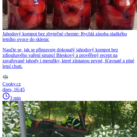
Jahodový kompot bez zbytečné chemie: Rychlá zásoba sladkého
letního ovoce do sklenic
Naučte se, jak se připravuje dokonalý jahodový kompot bez
zdlouhavého vaření sirupu! Bleskový a prověřený recept na
zavařované jahody i meruňky, které zůstanou pevné, šťavnaté a plné
letní chuti.
Cooky.cz
dnes, 16:45
3 min