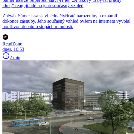
Sámer Issa ze SuperStar slaví 41 let. „A takový to býval krásný
kluk,“ reagují lidé na jeho současný vzhled
Zpěvák Sámer Issa slaví jednačtyřicáté narozeniny a oznámil
dokonce zásnuby. Jeho současný vzhled ovšem na internetu vyvolal
bouřlivou debatu o stopách minulosti.
ReadZone
dnes, 16:53
2 min