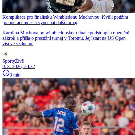
Komplikace pro finalistku Wimbledonu Muchovou. Kvůli potížím
po operaci musela vynechat další turnaj
Karolína Muchová po wimbledonském finále podstoupila operační
zákrok a přišla o prestižní turnaj v Torontu. Její start na US Open
visí ve vzduchu.
SportyŽivě
9. 8. 2026, 20:32
3 min