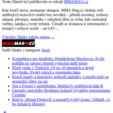
Tento článek byl publikován ze zdrojů
MMAMAG.cz
Kde končí slova, nastupuje oktagon. MMA Mag.cz sleduje svět
smíšených bojových umění bez servítků – přináší novinky, rozbory
zápasů, přestupy, statistiky i zákulisní dění ze světa, kde rozhodují
vteřiny, taktika a tvrdý trénink. Čtenáři se dostanou k informacím o
domácí i světové scéně – od UFC...
Všechny články tohoto autora →
Další články z kategorie
Sport
Komplikace pro finalistku Wimbledonu Muchovou. Kvůli
potížím po operaci musela vynechat další turnaj
Plzeň vedla v Teplicích 3:0 po 10 minutách a stejně
nevyhrála. Hyský mluvil o enormním tlaku
Krach Sparty a historicky nejhorší statistiky. Letenští hráči se
nezmohli vůbec na nic
Sen o Ferrari v nedohlednu: Možná by potřeboval plán B
Fanoušci tureckého Besiktase kritizují bývalého reprezentanta
Černého
Bolí to, přiznal Djokovič a naznačil rychlý konec. Odhalil, co
ho dohání k šílenství