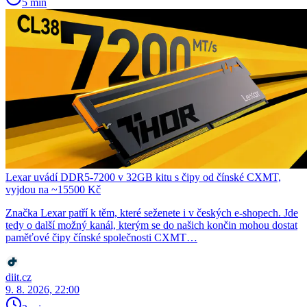
5 min
Lexar uvádí DDR5-7200 v 32GB kitu s čipy od čínské CXMT,
vyjdou na ~15500 Kč
Značka Lexar patří k těm, které seženete i v českých e-shopech. Jde
tedy o další možný kanál, kterým se do našich končin mohou dostat
paměťové čipy čínské společnosti CXMT…
diit.cz
9. 8. 2026, 22:00