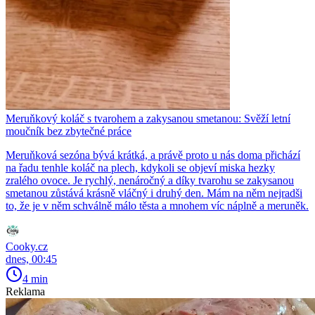
Meruňkový koláč s tvarohem a zakysanou smetanou: Svěží letní
moučník bez zbytečné práce
Meruňková sezóna bývá krátká, a právě proto u nás doma přichází
na řadu tenhle koláč na plech, kdykoli se objeví miska hezky
zralého ovoce. Je rychlý, nenáročný a díky tvarohu se zakysanou
smetanou zůstává krásně vláčný i druhý den. Mám na něm nejradši
to, že je v něm schválně málo těsta a mnohem víc náplně a meruněk.
Cooky.cz
dnes, 00:45
4 min
Reklama