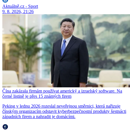
Aktuálně.cz - Sport
9. 8. 2026, 21:26
Čína zakázala firmám používat americký a izraelský software. Na
černé listině je přes 15 známých firem
Peking v lednu 2026 rozeslal neveřejnou směrnici, která nařizuje
čínským organizacím odstavit kyberbezpečnostní produkty šestnácti
západních firem a nahradit je domácími.