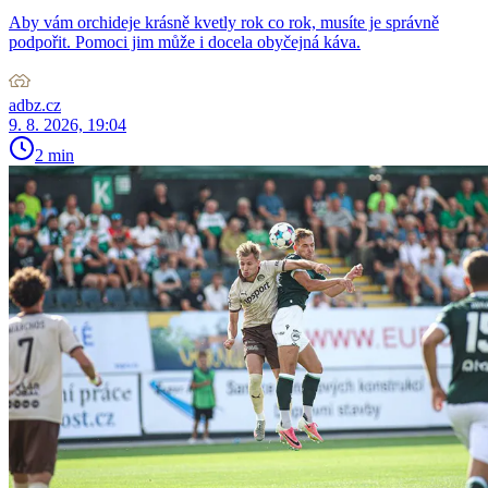
Aby vám orchideje krásně kvetly rok co rok, musíte je správně
podpořit. Pomoci jim může i docela obyčejná káva.
adbz.cz
9. 8. 2026, 19:04
2 min