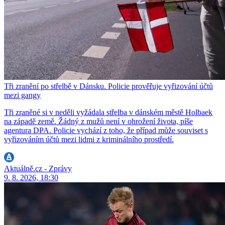
Tři zranění po střelbě v Dánsku. Policie prověřuje vyřizování účtů
mezi gangy
Tři zraněné si v neděli vyžádala střelba v dánském městě Holbaek
na západě země. Žádný z mužů není v ohrožení života, píše
agentura DPA. Policie vychází z toho, že případ může souviset s
vyřizováním účtů mezi lidmi z kriminálního prostředí.
Aktuálně.cz - Zprávy
9. 8. 2026, 18:30