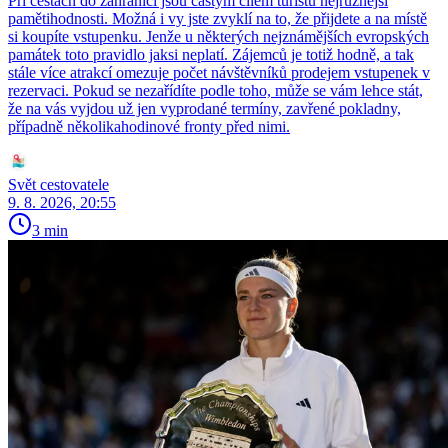
Při cestách do zahraničí jsou častým cílem turistů nejrůznější
pamětihodnosti. Možná i vy jste zvyklí na to, že přijdete a na místě
si koupíte vstupenku. Jenže u některých nejznámějších evropských
památek toto pravidlo jaksi neplatí. Zájemců je totiž hodně, a tak
stále více atrakcí omezuje počet návštěvníků prodejem vstupenek v
rezervaci. Pokud se nezařídíte podle toho, může se vám lehce stát,
že na vás vyjdou už jen vyprodané termíny, zavřené pokladny,
případně několikahodinové fronty před nimi.
Svět cestovatele
9. 8. 2026, 20:55
3 min