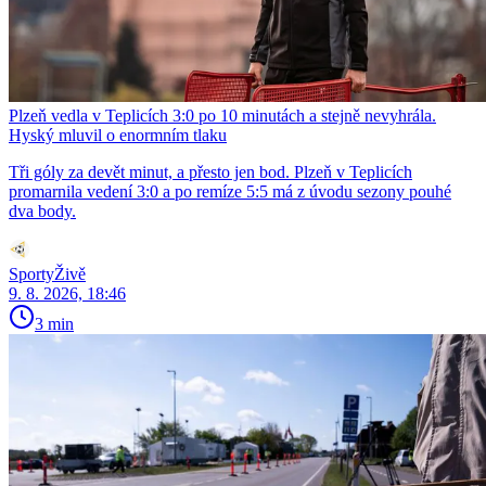
Plzeň vedla v Teplicích 3:0 po 10 minutách a stejně nevyhrála.
Hyský mluvil o enormním tlaku
Tři góly za devět minut, a přesto jen bod. Plzeň v Teplicích
promarnila vedení 3:0 a po remíze 5:5 má z úvodu sezony pouhé
dva body.
SportyŽivě
9. 8. 2026, 18:46
3 min