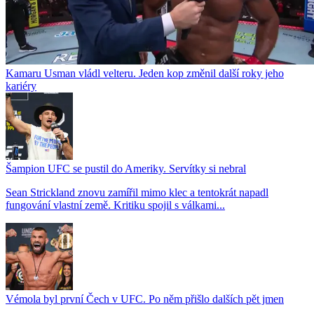
Kamaru Usman vládl velteru. Jeden kop změnil další roky jeho
kariéry
Šampion UFC se pustil do Ameriky. Servítky si nebral
Sean Strickland znovu zamířil mimo klec a tentokrát napadl
fungování vlastní země. Kritiku spojil s válkami...
Vémola byl první Čech v UFC. Po něm přišlo dalších pět jmen