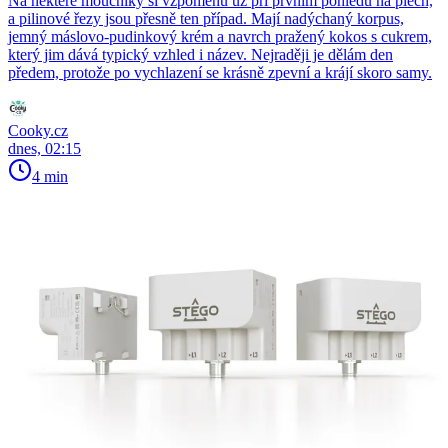
Na některé moučníky si vzpomenu už při prvním pohledu na plech,
a pilinové řezy jsou přesně ten případ. Mají nadýchaný korpus,
jemný máslovo-pudinkový krém a navrch pražený kokos s cukrem,
který jim dává typický vzhled i název. Nejraději je dělám den
předem, protože po vychlazení se krásně zpevní a krájí skoro samy.
Cooky.cz
dnes, 02:15
4 min