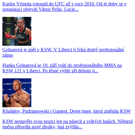
Karlos Vémola vstoupil do UFC už v roce 2010. Od té doby se v
organizaci objevili Viktor Pešta, Lucie...
Gelnarová je zpět v KSW. V Liberci ji čeká druhý profesionální
zápas
Hanka Gelnarová se 19. září vrátí do profesionálního MMA na
KSW 121 v Liberci. Po těsné výhře při debutu ji...
Khalidov, Pudzianowski i Gamrot. Deset jmen, která změnila KSW
KSW nestavělo svou pozici jen na pásech a velkých halách. Některá
jména přivedla nové diváky, jiná zvýšila...