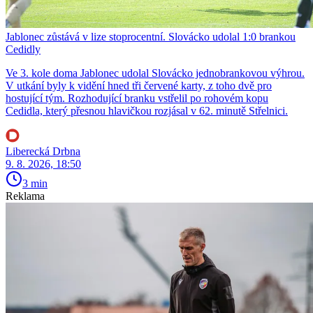
Jablonec zůstává v lize stoprocentní. Slovácko udolal 1:0 brankou
Cedidly
Ve 3. kole doma Jablonec udolal Slovácko jednobrankovou výhrou.
V utkání byly k vidění hned tři červené karty, z toho dvě pro
hostující tým. Rozhodující branku vstřelil po rohovém kopu
Cedidla, který přesnou hlavičkou rozjásal v 62. minutě Střelnici.
Liberecká Drbna
9. 8. 2026, 18:50
3 min
Reklama