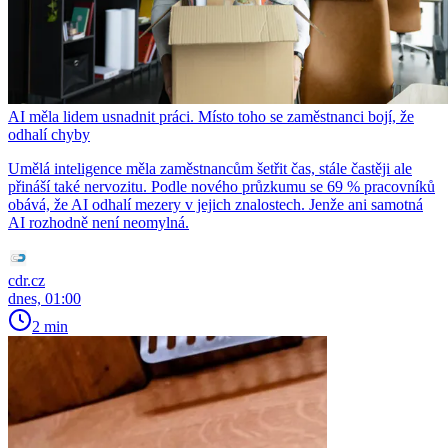
AI měla lidem usnadnit práci. Místo toho se zaměstnanci bojí, že
odhalí chyby
Umělá inteligence měla zaměstnancům šetřit čas, stále častěji ale
přináší také nervozitu. Podle nového průzkumu se 69 % pracovníků
obává, že AI odhalí mezery v jejich znalostech. Jenže ani samotná
AI rozhodně není neomylná.
cdr.cz
dnes, 01:00
2 min