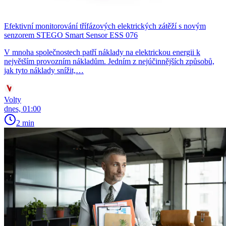
Efektivní monitorování třífázových elektrických zátěží s novým
senzorem STEGO Smart Sensor ESS 076
V mnoha společnostech patří náklady na elektrickou energii k
největším provozním nákladům. Jedním z nejúčinnějších způsobů,
jak tyto náklady snížit,…
Volty
dnes, 01:00
2 min