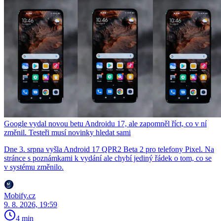
Google vydal novou betu Androidu 17, ale zapomněl říct, co v ní
změnil. Testeři musí novinky hledat sami
Dne 3. srpna vyšla Android 17 QPR2 Beta 2 pro telefony Pixel. Na
stránce s poznámkami k vydání ale chybí jediný řádek o tom, co se
v systému změnilo.
Mobify.cz
9. 8. 2026, 19:59
4 min