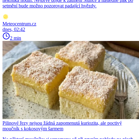
několika hodin. Nejprve dojde k zatmění Slunce a následně pak po
setmění bude možno pozorovat padající hvězdy.
Meteocentrum.cz
dnes, 02:42
2 min
Pilinové řezy nejsou žádná zapomenutá kuriozita, ale poctivý
moučník s kokosovým šarmem