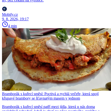
let, bez čekání na výrobce.
Mobify.cz
9. 8. 2026, 19:17
4 min
Bramborák s kuřecí směsí: Poctivá a rychlá večeře, která spojí
křupavé brambory se šťavnatým masem v jednom
Bramborák s kuřecí směsí patří mezi jídla, která u nás doma