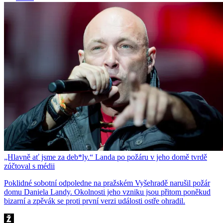
„Hlavně ať jsme za deb*ly.“ Landa po požáru v jeho domě tvrdě
zúčtoval s médii
Poklidné sobotní odpoledne na pražském Vyšehradě narušil požár
domu Daniela Landy. Okolnosti jeho vzniku jsou přitom poněkud
bizarní a zpěvák se proti první verzi události ostře ohradil.