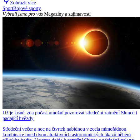
Zobrazit více
Sport
Bojové sporty
Vybrali jsme pro vás
Magazíny a zajímavosti
Už je jasné, zda počasí umožní pozorovat středeční zatmění Slunce i
padající hvězdy
Středeční večer a noc na čtvrtek nabídnou v zcela mimořádnou
kombinace hned dvou atraktivních astronomických úkazů během