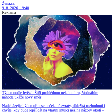
Žena.cz
9. 8. 2026, 19:40
Reklama
Týden podle hvězd: Štíři prohlédnou nekalou hru, Vodnářům
náhoda ukáže nový směr
Nadcházející týden přinese nečekané zvraty, důležitá rozhodnutí i
chvíle, kdy bude lepší dát na vlastní intuici než na názory okolí –