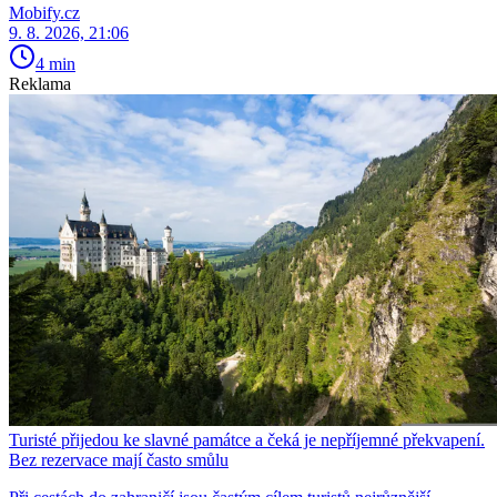
Mobify.cz
9. 8. 2026, 21:06
4 min
Reklama
Turisté přijedou ke slavné památce a čeká je nepříjemné překvapení.
Bez rezervace mají často smůlu