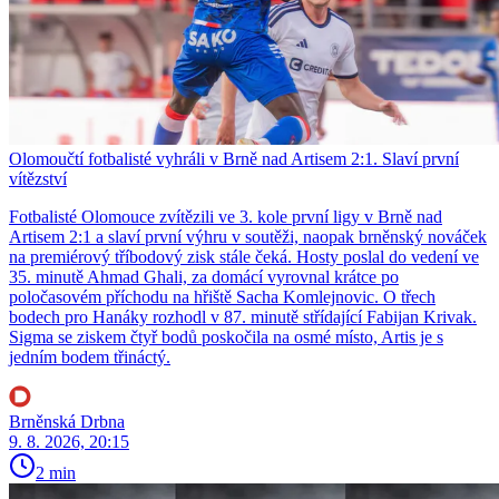
Olomoučtí fotbalisté vyhráli v Brně nad Artisem 2:1. Slaví první
vítězství
Fotbalisté Olomouce zvítězili ve 3. kole první ligy v Brně nad
Artisem 2:1 a slaví první výhru v soutěži, naopak brněnský nováček
na premiérový tříbodový zisk stále čeká. Hosty poslal do vedení ve
35. minutě Ahmad Ghali, za domácí vyrovnal krátce po
poločasovém příchodu na hřiště Sacha Komlejnovic. O třech
bodech pro Hanáky rozhodl v 87. minutě střídající Fabijan Krivak.
Sigma se ziskem čtyř bodů poskočila na osmé místo, Artis je s
jedním bodem třináctý.
Brněnská Drbna
9. 8. 2026, 20:15
2 min