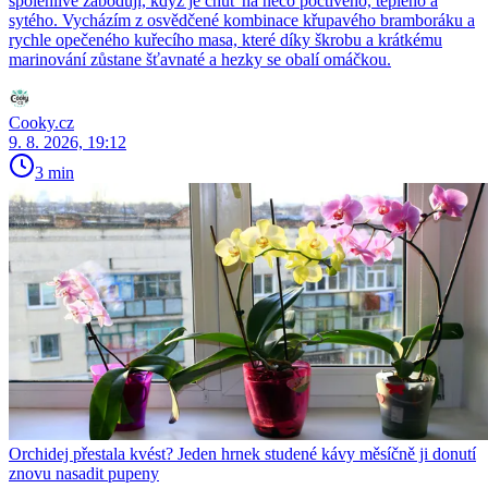
spolehlivě zabodují, když je chuť na něco poctivého, teplého a
sytého. Vycházím z osvědčené kombinace křupavého bramboráku a
rychle opečeného kuřecího masa, které díky škrobu a krátkému
marinování zůstane šťavnaté a hezky se obalí omáčkou.
Cooky.cz
9. 8. 2026, 19:12
3 min
Orchidej přestala kvést? Jeden hrnek studené kávy měsíčně ji donutí
znovu nasadit pupeny