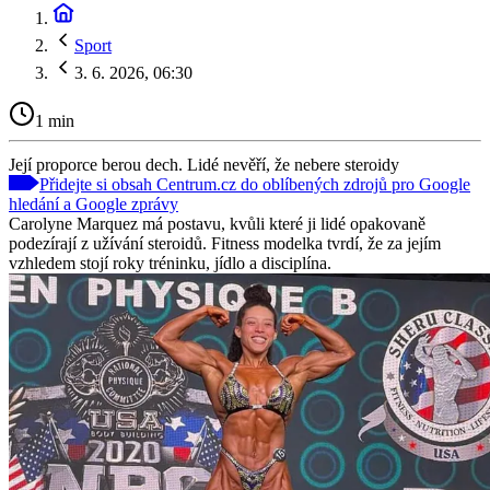
Sport
3. 6. 2026, 06:30
1 min
Její proporce berou dech. Lidé nevěří, že nebere steroidy
Přidejte si obsah Centrum.cz do oblíbených zdrojů pro Google
hledání a Google zprávy
Carolyne Marquez má postavu, kvůli které ji lidé opakovaně
podezírají z užívání steroidů. Fitness modelka tvrdí, že za jejím
vzhledem stojí roky tréninku, jídlo a disciplína.