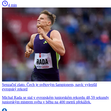
4 min
Senzační zlato. Čech je světovým šampionem, navíc vylepšil
evropský rekord
Michal Rada se stal v evropském juniorském rekordu 48,59 sekundy
juniorským mistrem světa v běhu na 400 metrů překážek.