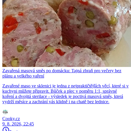
Zavařená masová směs po domácku: Tajná zbraň pro večery bez
plánu a velkého vaření
Zavařené maso ve sklenici je jedna z nejpraktičtějších věcí, které si v
kuchyni můžete připravit. Bůček a plec v poměru 1:1, správné
koření a dvojitá sterilace - výsledek je poctivá masová směs, která
vydrží měsíce a zachrání vás klidně i na chatě bez lednice.
Cooky.cz
9. 8. 2026, 22:45