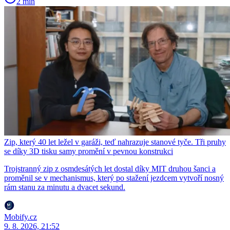
2 min
Zip, který 40 let ležel v garáži, teď nahrazuje stanové tyče. Tři pruhy
se díky 3D tisku samy promění v pevnou konstrukci
Trojstranný zip z osmdesátých let dostal díky MIT druhou šanci a
proměnil se v mechanismus, který po stažení jezdcem vytvoří nosný
rám stanu za minutu a dvacet sekund.
Mobify.cz
9. 8. 2026, 21:52