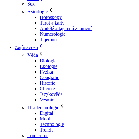
Sex
Astrologie
Horoskopy
Tarot a karty
Andělé a tajemná znamení
Numerologie
Tajemno
Zajímavosti
Věda
Biologie
Ekologie
Fyzika
Geografie
Historie
Chemie
Jazykověda
Vesmír
IT a technologie
Digital
Mobil
Technologie
Trendy
True crime