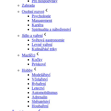
Pro hospodyňky
Zahrada
Osobní rozvoj
Psychologie
Management
Kariéra
Spiritualita a náboženství
Jídlo a vaření
Světová gastronomie
Levné vaření
Kulinářské triky
Mazlíčci
Kočky
Pejskové
Hobby
Modelářství
Včelařství
Rybaření
Letectví
Automobilismus
Adrenalin
Sběratelství
Houbaření