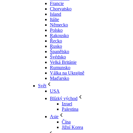
Francie
Chorvatsko
Island
Itálie
Německo
Polsko
Rakousko
Řecko
Rusko
Španělsko
Švédsko
Velká Británie
Rumunsko
Válka na Ukrajině
Maďarsko
Svět
USA
Blízký východ
Izrael
Palestina
Asie
Čína
Jižní Korea