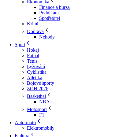
Ekonomika
Finance a burza
Podnikání
Spotřebitel
Krimi
Doprava
Nehody
Sport
Hokej
Fotbal
Tenis
Lyžování
Cyklistika
Atletika
Bojové sporty
ZOH 2026
Basketbal
NBA
Motosport
F1
Auto-moto
Elektromobily
Kultura