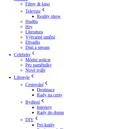
Filmy & kino
Televize
Reality show
Hudba
Hry
Literatura
Výtvarné umění
Divadlo
Digi a stream
Celebrity
Módní policie
Pro pamětníky
Nové tváře
Lifestyle
Cestování
Destinace
Rady na cesty
Bydlení
Interiery
Rady do domu
DIY
Pro kutily