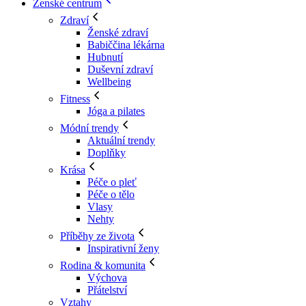
Ženské centrum
Zdraví
Ženské zdraví
Babiččina lékárna
Hubnutí
Duševní zdraví
Wellbeing
Fitness
Jóga a pilates
Módní trendy
Aktuální trendy
Doplňky
Krása
Péče o pleť
Péče o tělo
Vlasy
Nehty
Příběhy ze života
Inspirativní ženy
Rodina & komunita
Výchova
Přátelství
Vztahy