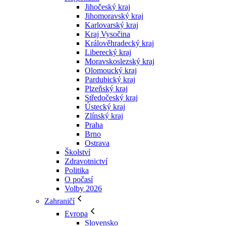
Jihočeský kraj
Jihomoravský kraj
Karlovarský kraj
Kraj Vysočina
Králověhradecký kraj
Liberecký kraj
Moravskoslezský kraj
Olomoucký kraj
Pardubický kraj
Plzeňský kraj
Středočeský kraj
Ústecký kraj
Zlínský kraj
Praha
Brno
Ostrava
Školství
Zdravotnictví
Politika
O počasí
Volby 2026
Zahraničí
Evropa
Slovensko