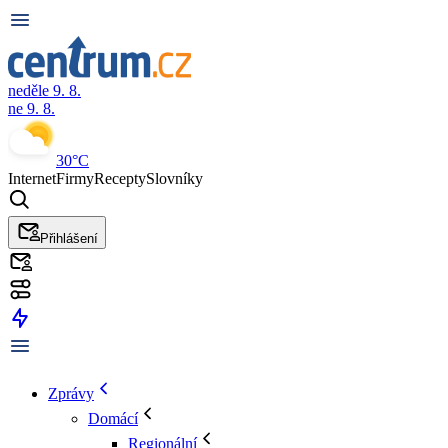
neděle 9. 8.
ne 9. 8.
30°C
Internet
Firmy
Recepty
Slovníky
Přihlášení
Zprávy
Domácí
Regionální