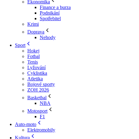
Ekonomika
Finance a burza
Podnikání
Spotřebitel
Krimi
Doprava
Nehody
Sport
Hokej
Fotbal
Tenis
Lyžování
Cyklistika
Atletika
Bojové sporty
ZOH 2026
Basketbal
NBA
Motosport
F1
Auto-moto
Elektromobily
Kultura