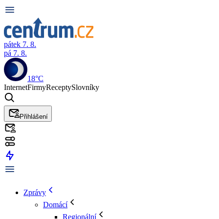
pátek 7. 8.
pá 7. 8.
18°C
Internet
Firmy
Recepty
Slovníky
Přihlášení
Zprávy
Domácí
Regionální