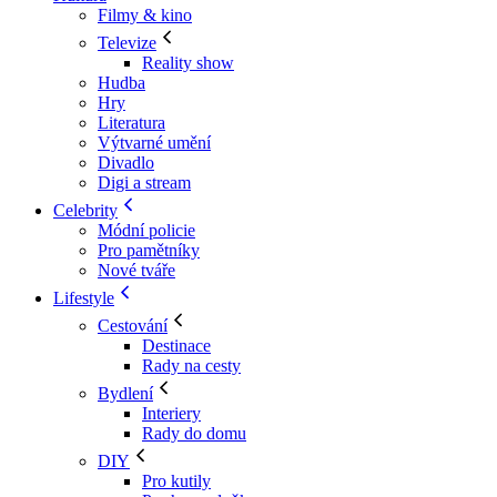
Filmy & kino
Televize
Reality show
Hudba
Hry
Literatura
Výtvarné umění
Divadlo
Digi a stream
Celebrity
Módní policie
Pro pamětníky
Nové tváře
Lifestyle
Cestování
Destinace
Rady na cesty
Bydlení
Interiery
Rady do domu
DIY
Pro kutily