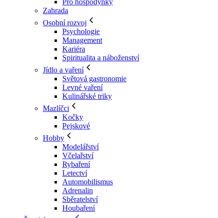
Pro hospodyňky
Zahrada
Osobní rozvoj
Psychologie
Management
Kariéra
Spiritualita a náboženství
Jídlo a vaření
Světová gastronomie
Levné vaření
Kulinářské triky
Mazlíčci
Kočky
Pejskové
Hobby
Modelářství
Včelařství
Rybaření
Letectví
Automobilismus
Adrenalin
Sběratelství
Houbaření