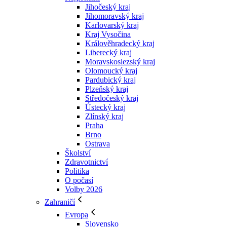
Jihočeský kraj
Jihomoravský kraj
Karlovarský kraj
Kraj Vysočina
Králověhradecký kraj
Liberecký kraj
Moravskoslezský kraj
Olomoucký kraj
Pardubický kraj
Plzeňský kraj
Středočeský kraj
Ústecký kraj
Zlínský kraj
Praha
Brno
Ostrava
Školství
Zdravotnictví
Politika
O počasí
Volby 2026
Zahraničí
Evropa
Slovensko