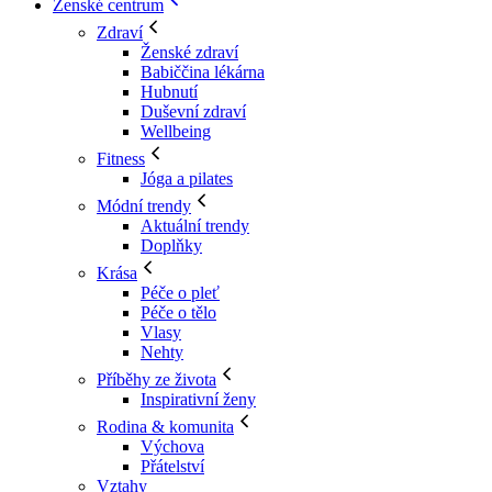
Ženské centrum
Zdraví
Ženské zdraví
Babiččina lékárna
Hubnutí
Duševní zdraví
Wellbeing
Fitness
Jóga a pilates
Módní trendy
Aktuální trendy
Doplňky
Krása
Péče o pleť
Péče o tělo
Vlasy
Nehty
Příběhy ze života
Inspirativní ženy
Rodina & komunita
Výchova
Přátelství
Vztahy