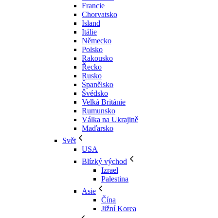
Francie
Chorvatsko
Island
Itálie
Německo
Polsko
Rakousko
Řecko
Rusko
Španělsko
Švédsko
Velká Británie
Rumunsko
Válka na Ukrajině
Maďarsko
Svět
USA
Blízký východ
Izrael
Palestina
Asie
Čína
Jižní Korea