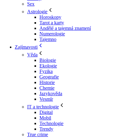
Sex
Astrologie
Horoskopy
Tarot a karty
Andělé a tajemná znamení
Numerologie
Tajemno
Zajímavosti
Věda
Biologie
Ekologie
Fyzika
Geografie
Historie
Chemie
Jazykověda
Vesmír
IT a technologie
Digital
Mobil
Technologie
Trendy
True crime