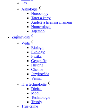
Sex
Astrologie
Horoskopy
Tarot a karty
Andělé a tajemná znamení
Numerologie
Tajemno
Zajímavosti
Věda
Biologie
Ekologie
Fyzika
Geografie
Historie
Chemie
Jazykověda
Vesmír
IT a technologie
Digital
Mobil
Technologie
Trendy
True crime