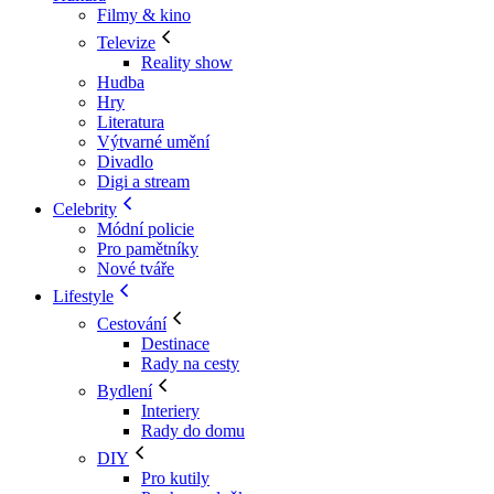
Filmy & kino
Televize
Reality show
Hudba
Hry
Literatura
Výtvarné umění
Divadlo
Digi a stream
Celebrity
Módní policie
Pro pamětníky
Nové tváře
Lifestyle
Cestování
Destinace
Rady na cesty
Bydlení
Interiery
Rady do domu
DIY
Pro kutily