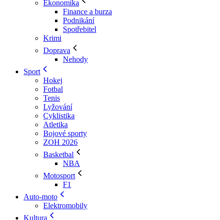
Ekonomika
Finance a burza
Podnikání
Spotřebitel
Krimi
Doprava
Nehody
Sport
Hokej
Fotbal
Tenis
Lyžování
Cyklistika
Atletika
Bojové sporty
ZOH 2026
Basketbal
NBA
Motosport
F1
Auto-moto
Elektromobily
Kultura