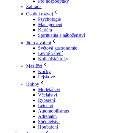
Pro hospodyňky
Zahrada
Osobní rozvoj
Psychologie
Management
Kariéra
Spiritualita a náboženství
Jídlo a vaření
Světová gastronomie
Levné vaření
Kulinářské triky
Mazlíčci
Kočky
Pejskové
Hobby
Modelářství
Včelařství
Rybaření
Letectví
Automobilismus
Adrenalin
Sběratelství
Houbaření