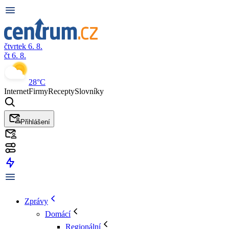
čtvrtek 6. 8.
čt 6. 8.
28°C
Internet
Firmy
Recepty
Slovníky
Přihlášení
Zprávy
Domácí
Regionální