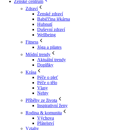
Ženské centrum
Zdraví
Ženské zdraví
Babiččina lékárna
Hubnutí
Duševní zdraví
Wellbeing
Fitness
Jóga a pilates
Módní trendy
Aktuální trendy
Doplňky
Krása
Péče o pleť
Péče o tělo
Vlasy
Nehty
Příběhy ze života
Inspirativní ženy
Rodina & komunita
Výchova
Přátelství
Vztahy