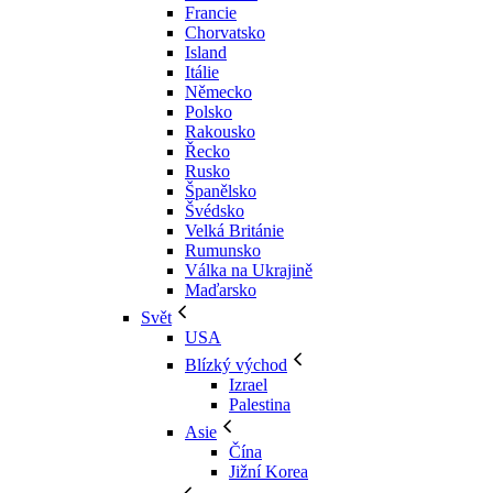
Francie
Chorvatsko
Island
Itálie
Německo
Polsko
Rakousko
Řecko
Rusko
Španělsko
Švédsko
Velká Británie
Rumunsko
Válka na Ukrajině
Maďarsko
Svět
USA
Blízký východ
Izrael
Palestina
Asie
Čína
Jižní Korea