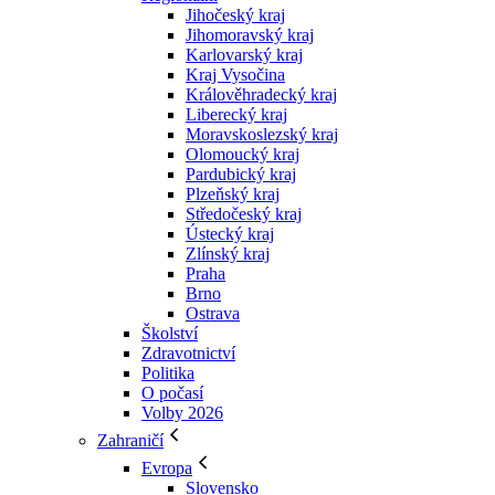
Jihočeský kraj
Jihomoravský kraj
Karlovarský kraj
Kraj Vysočina
Králověhradecký kraj
Liberecký kraj
Moravskoslezský kraj
Olomoucký kraj
Pardubický kraj
Plzeňský kraj
Středočeský kraj
Ústecký kraj
Zlínský kraj
Praha
Brno
Ostrava
Školství
Zdravotnictví
Politika
O počasí
Volby 2026
Zahraničí
Evropa
Slovensko