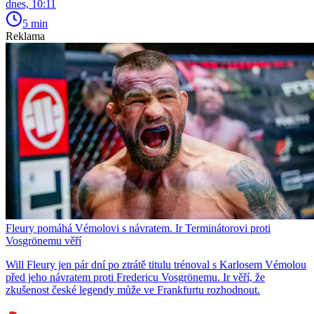
dnes, 10:11
5 min
Reklama
Fleury pomáhá Vémolovi s návratem. Ir Terminátorovi proti
Vosgrönemu věří
Will Fleury jen pár dní po ztrátě titulu trénoval s Karlosem Vémolou
před jeho návratem proti Fredericu Vosgrönemu. Ir věří, že
zkušenost české legendy může ve Frankfurtu rozhodnout.