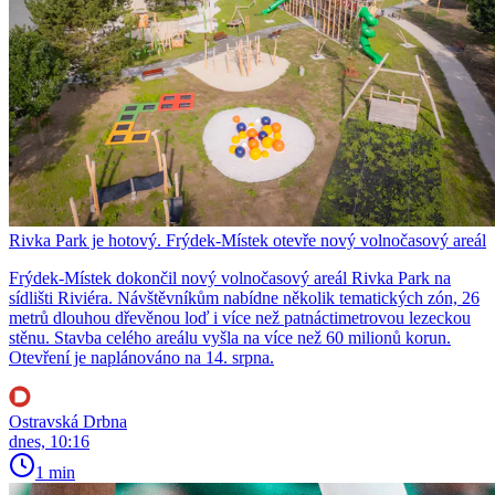
Rivka Park je hotový. Frýdek-Místek otevře nový volnočasový areál
Frýdek-Místek dokončil nový volnočasový areál Rivka Park na
sídlišti Riviéra. Návštěvníkům nabídne několik tematických zón, 26
metrů dlouhou dřevěnou loď i více než patnáctimetrovou lezeckou
stěnu. Stavba celého areálu vyšla na více než 60 milionů korun.
Otevření je naplánováno na 14. srpna.
Ostravská Drbna
dnes, 10:16
1 min