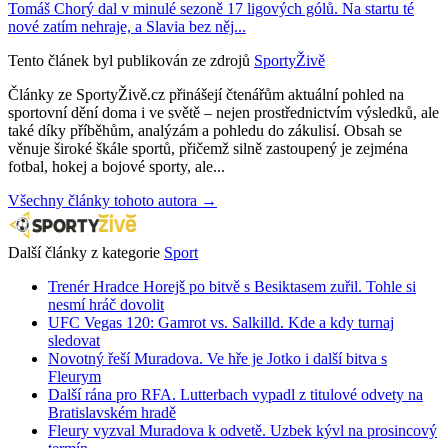
Tomáš Chorý dal v minulé sezoně 17 ligových gólů. Na startu té
nové zatím nehraje, a Slavia bez něj...
Tento článek byl publikován ze zdrojů
SportyŽivě
Články ze SportyŽivě.cz přinášejí čtenářům aktuální pohled na
sportovní dění doma i ve světě – nejen prostřednictvím výsledků, ale
také díky příběhům, analýzám a pohledu do zákulisí. Obsah se
věnuje široké škále sportů, přičemž silně zastoupený je zejména
fotbal, hokej a bojové sporty, ale...
Všechny články tohoto autora →
Další články z kategorie
Sport
Trenér Hradce Horejš po bitvě s Besiktasem zuřil. Tohle si
nesmí hráč dovolit
UFC Vegas 120: Gamrot vs. Salkilld. Kde a kdy turnaj
sledovat
Novotný řeší Muradova. Ve hře je Jotko i další bitva s
Fleurym
Další rána pro RFA. Lutterbach vypadl z titulové odvety na
Bratislavském hradě
Fleury vyzval Muradova k odvetě. Uzbek kývl na prosincový