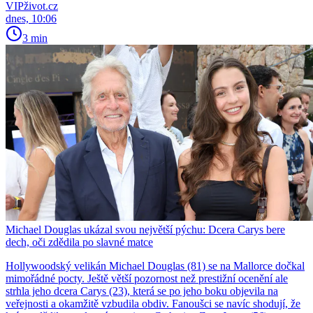
VIPživot.cz
dnes, 10:06
3 min
Michael Douglas ukázal svou největší pýchu: Dcera Carys bere
dech, oči zdědila po slavné matce
Hollywoodský velikán Michael Douglas (81) se na Mallorce dočkal
mimořádné pocty. Ještě větší pozornost než prestižní ocenění ale
strhla jeho dcera Carys (23), která se po jeho boku objevila na
veřejnosti a okamžitě vzbudila obdiv. Fanoušci se navíc shodují, že