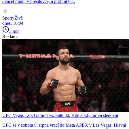
dvacet minut v přesilovce, a prohrál 0:1.
SportyŽivě
dnes, 10:04
3 min
Reklama
UFC Vegas 120: Gamrot vs. Salkilld. Kde a kdy turnaj sledovat
UFC se v sobotu 8. srpna vrací do Meta APEX v Las Vegas. Hlavní