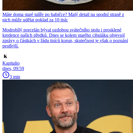
Máte doma staré talíře po babičce? Malý detail na spodní straně z
nich může udělat poklad za 10 tisíc
Modrobílý porcelán býval ozdobou svátečního stolu i prosklené
kredence našich předků. Dnes se kolem starého cibuláku objevují
zprávy o částkách v řádu tisíců korun, skutečnost je však o poznání
pestřejší.
Kapitalio
dnes, 09:59
3 min