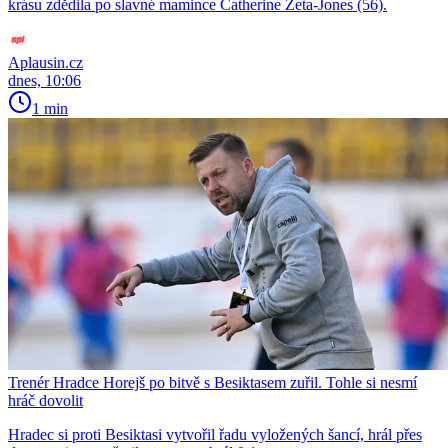
krásu zdědila po slavné mamince Catherine Zeta-Jones (56).
Aplausin.cz
dnes, 10:06
1 min
Trenér Hradce Horejš po bitvě s Besiktasem zuřil. Tohle si nesmí
hráč dovolit
Hradec si proti Besiktasi vytvořil řadu vyložených šancí, hrál přes