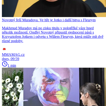
Novotný řeší Muradova. Ve hře je Jotko i další bitva s Fleurym
Makhmud Muradov má po zisku titulu v polotěžké váze hned
několik možností. Ondřej Novotný připustil sjednocení pásů s
Krzysztofem Jotkem i odvetu s Willem Fleurym, která může mít dvě
různé podoby.
MMAMAG.cz
dnes, 09:59
1 min