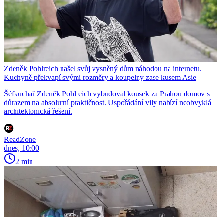
Zdeněk Pohlreich našel svůj vysněný dům náhodou na internetu.
Kuchyně překvapí svými rozměry a koupelny zase kusem Asie
Šéfkuchař Zdeněk Pohlreich vybudoval kousek za Prahou domov s
důrazem na absolutní praktičnost. Uspořádání vily nabízí neobvyklá
architektonická řešení.
ReadZone
dnes, 10:00
2 min