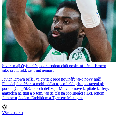
Sixers mají čtyři hráče, kteří mohou chtít poslední střelu. Brown
jako první řekl, že ji mít nemusí
Jaylen Brown přišel ve čtvrtek před novináře jako nový hráč
Philadelphie 76ers a mohl udělat to, co hráči jeho postavení při
podobných příležitostech dělávají. Mluvit o nové kapitole kariéry,
ambicích na titul a o tom, jak se těší na spolupráci s LeBronem
Jamesem, Joelem Embiidem a Tyresem Maxeym.
Vše o sportu