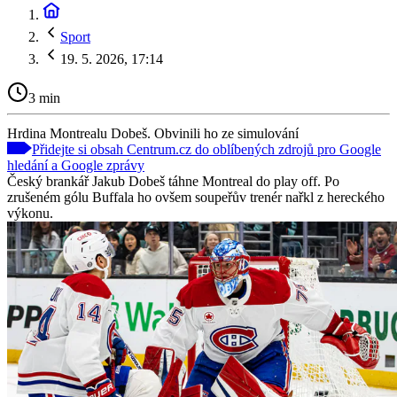
Sport
19. 5. 2026, 17:14
3 min
Hrdina Montrealu Dobeš. Obvinili ho ze simulování
Přidejte si obsah Centrum.cz do oblíbených zdrojů pro Google
hledání a Google zprávy
Český brankář Jakub Dobeš táhne Montreal do play off. Po
zrušeném gólu Buffala ho ovšem soupeřův trenér nařkl z hereckého
výkonu.