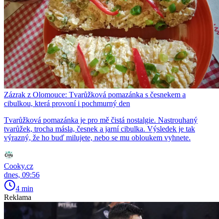
Zázrak z Olomouce: Tvarůžková pomazánka s česnekem a
cibulkou, která provoní i pochmurný den
Tvarůžková pomazánka je pro mě čistá nostalgie. Nastrouhaný
tvarůžek, trocha másla, česnek a jarní cibulka. Výsledek je tak
výrazný, že ho buď milujete, nebo se mu obloukem vyhnete.
Cooky.cz
dnes, 09:56
4 min
Reklama