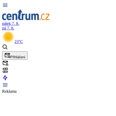
pátek 7. 8.
pá 7. 8.
23°C
Přihlášení
Reklama