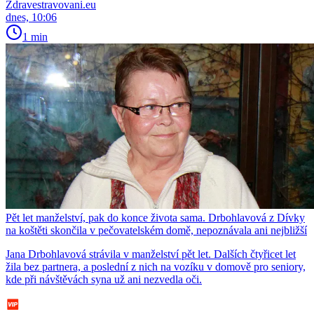
Zdravestravovani.eu
dnes, 10:06
1 min
Pět let manželství, pak do konce života sama. Drbohlavová z Dívky
na koštěti skončila v pečovatelském domě, nepoznávala ani nejbližší
Jana Drbohlavová strávila v manželství pět let. Dalších čtyřicet let
žila bez partnera, a poslední z nich na vozíku v domově pro seniory,
kde při návštěvách syna už ani nezvedla oči.