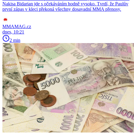
Nakisa Bidarian jde s očekáváním hodně vysoko. Tvrdí, že Paulův
první zápas v kleci překoná všechny dosavadní MMA přenosy.
MMAMAG.cz
dnes, 10:21
2 min