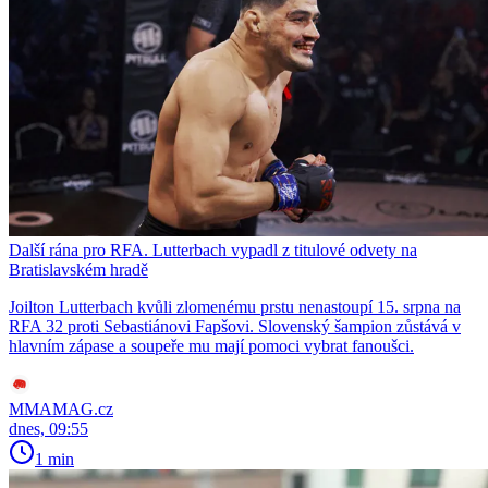
Další rána pro RFA. Lutterbach vypadl z titulové odvety na
Bratislavském hradě
Joilton Lutterbach kvůli zlomenému prstu nenastoupí 15. srpna na
RFA 32 proti Sebastiánovi Fapšovi. Slovenský šampion zůstává v
hlavním zápase a soupeře mu mají pomoci vybrat fanoušci.
MMAMAG.cz
dnes, 09:55
1 min