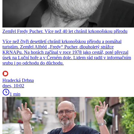
Zemřel Fredy Pucher. Více než 40 let chránil krkonošskou přírodu
Více než čtyři desetiletí chránil krkonošskou přírodu a pomáhal
turistům. Zemřel Alfréd „Fredy“ Pucher, dlouholetý strážce
KRNAPu. Na horách začínal v roce 1978 jako cestář, poté převzal
úsek na Luční hoře a v Černém dole. Lidem rád radil v informačním
srubu i po odchodu do důchodu.
Hradecká Drbna
dnes, 10:02
1 min