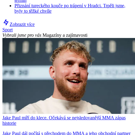
termín
Přiznání tureckého kouče po trápení v Hradci. Trpěli jsme,
byly to těžké chvíle
Zobrazit více
Sport
Vybrali jsme pro vás
Magazíny a zajímavosti
Jake Paul míří do klece. Očekává se nejsledovanější MMA zápas
historie
Jake Paul dál počítá s přechodem do MMA a jeho obchodní partner