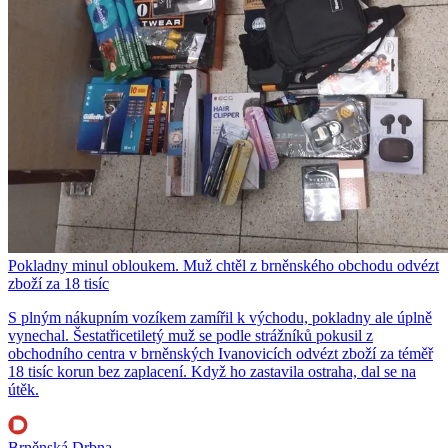
Pokladny minul obloukem. Muž chtěl z brněnského obchodu odvézt
zboží za 18 tisíc
S plným nákupním vozíkem zamířil k východu, pokladny ale úplně
vynechal. Šestatřicetiletý muž se podle strážníků pokusil z
obchodního centra v brněnských Ivanovicích odvézt zboží za téměř
18 tisíc korun bez zaplacení. Když ho zastavila ostraha, dal se na
útěk.
Brněnská Drbna