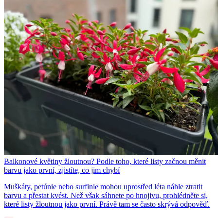
Balkonové květiny žloutnou? Podle toho, které listy začnou měnit
barvu jako první, zjistíte, co jim chybí
Muškáty, petúnie nebo surfinie mohou uprostřed léta náhle ztratit
barvu a přestat kvést. Než však sáhnete po hnojivu, prohlédněte si,
které listy žloutnou jako první. Právě tam se často skrývá odpověď.