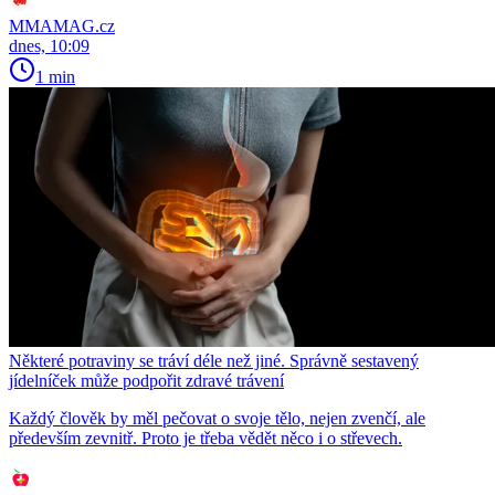
MMAMAG.cz
dnes, 10:09
1 min
Některé potraviny se tráví déle než jiné. Správně sestavený
jídelníček může podpořit zdravé trávení
Každý člověk by měl pečovat o svoje tělo, nejen zvenčí, ale
především zevnitř. Proto je třeba vědět něco i o střevech.