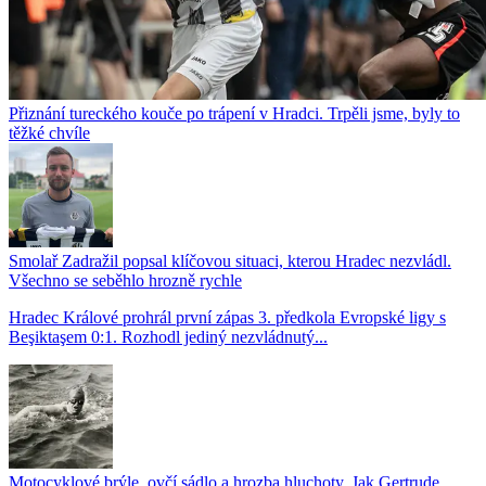
Přiznání tureckého kouče po trápení v Hradci. Trpěli jsme, byly to
těžké chvíle
Smolař Zadražil popsal klíčovou situaci, kterou Hradec nezvládl.
Všechno se seběhlo hrozně rychle
Hradec Králové prohrál první zápas 3. předkola Evropské ligy s
Beşiktaşem 0:1. Rozhodl jediný nezvládnutý...
Motocyklové brýle, ovčí sádlo a hrozba hluchoty. Jak Gertrude