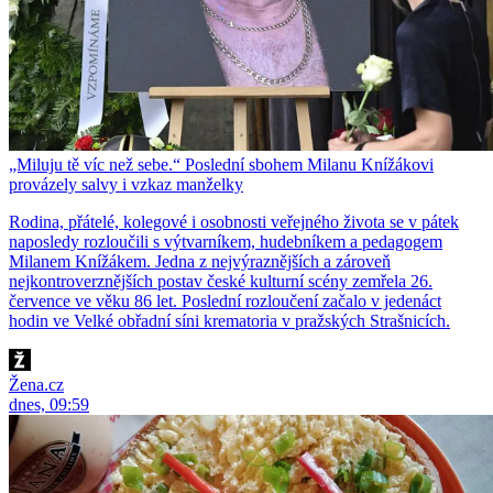
„Miluju tě víc než sebe.“ Poslední sbohem Milanu Knížákovi
provázely salvy i vzkaz manželky
Rodina, přátelé, kolegové i osobnosti veřejného života se v pátek
naposledy rozloučili s výtvarníkem, hudebníkem a pedagogem
Milanem Knížákem. Jedna z nejvýraznějších a zároveň
nejkontroverznějších postav české kulturní scény zemřela 26.
července ve věku 86 let. Poslední rozloučení začalo v jedenáct
hodin ve Velké obřadní síni krematoria v pražských Strašnicích.
Žena.cz
dnes, 09:59