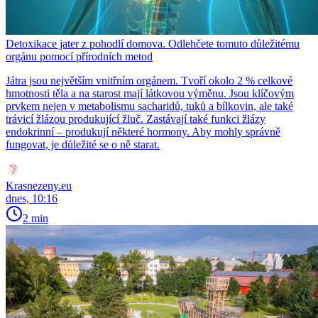
Detoxikace jater z pohodlí domova. Odlehčete tomuto důležitému
orgánu pomocí přírodních metod
Játra jsou největším vnitřním orgánem. Tvoří okolo 2 % celkové
hmotnosti těla a na starost mají látkovou výměnu. Jsou klíčovým
prvkem nejen v metabolismu sacharidů, tuků a bílkovin, ale také
trávicí žlázou produkující žluč. Zastávají také funkci žlázy
endokrinní – produkují některé hormony. Aby mohly správně
fungovat, je důležité se o ně starat.
Krasnezeny.eu
dnes, 10:16
2 min