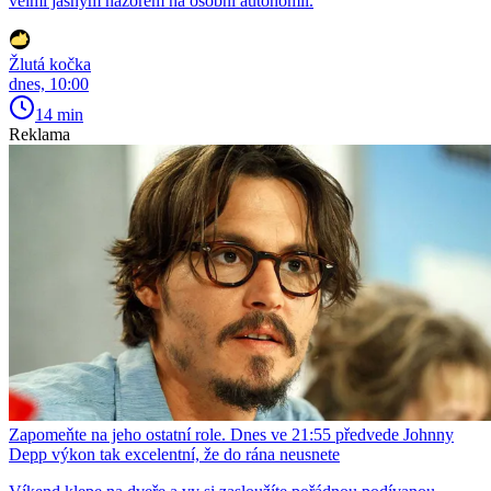
velmi jasným názorem na osobní autonomii.
Žlutá kočka
dnes, 10:00
14 min
Reklama
Zapomeňte na jeho ostatní role. Dnes ve 21:55 předvede Johnny
Depp výkon tak excelentní, že do rána neusnete