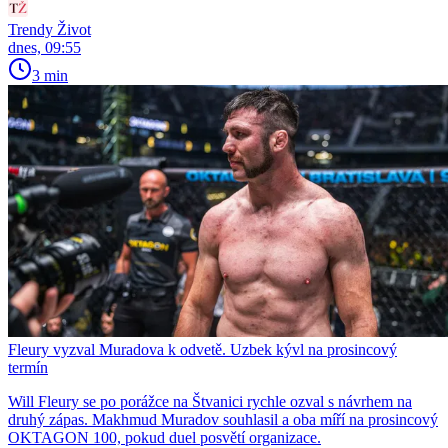
Trendy Život
dnes, 09:55
3 min
Fleury vyzval Muradova k odvetě. Uzbek kývl na prosincový
termín
Will Fleury se po porážce na Štvanici rychle ozval s návrhem na
druhý zápas. Makhmud Muradov souhlasil a oba míří na prosincový
OKTAGON 100, pokud duel posvětí organizace.