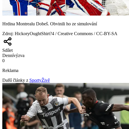
Hrdina Montrealu Dobeš. Obvinili ho ze simulování
Zdroj
:
HickoryOughtShirt?4 / Creative Commons / CC-BY-SA
Sdílet
Denní
výzva
0
Reklama
Další články z
SportyŽivě