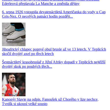
Ederleová přeplavala La Manche a změnila dějiny
6. srpna 1926 vstoupila devatenáctiletá Američanka do vody u Cap
Gris-Nez. O necelých patnáct hodin později...
Jihoafrický chlapec poprvé obul brusle až ve 13 letech. V Teplicích
skočil dvojitý axel po třech letech
Šestnáctiletý krasobruslař z Jižní Afriky dopadl v Teplicích nejtěžší
dvojitý skok po pouhých třech...
Kanonýr Slavie na odpis. Fanoušek už Chorého v lize nechce,
Tvrdík si ukousl velké sousto