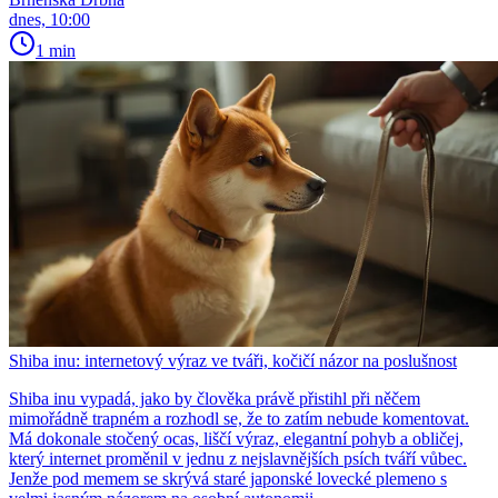
dnes, 10:00
1 min
Shiba inu: internetový výraz ve tváři, kočičí názor na poslušnost
Shiba inu vypadá, jako by člověka právě přistihl při něčem
mimořádně trapném a rozhodl se, že to zatím nebude komentovat.
Má dokonale stočený ocas, liščí výraz, elegantní pohyb a obličej,
který internet proměnil v jednu z nejslavnějších psích tváří vůbec.
Jenže pod memem se skrývá staré japonské lovecké plemeno s