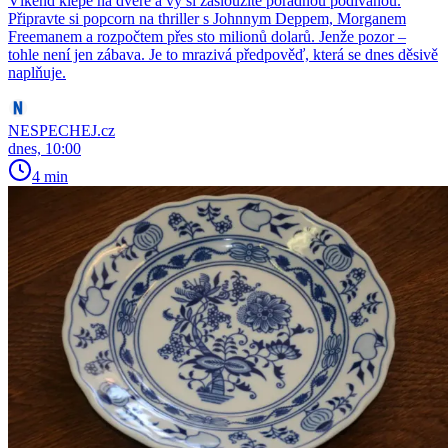
Víkend klepe na dveře a vy si zasloužíte pořádnou podívanou.
Připravte si popcorn na thriller s Johnnym Deppem, Morganem
Freemanem a rozpočtem přes sto milionů dolarů. Jenže pozor –
tohle není jen zábava. Je to mrazivá předpověď, která se dnes děsivě
naplňuje.
NESPECHEJ.cz
dnes, 10:00
4 min