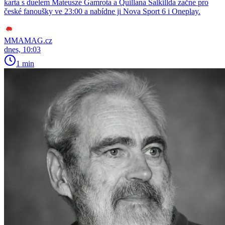
karta s duelem Mateusze Gamrota a Quillana Salkillda začne pro
české fanoušky ve 23:00 a nabídne ji Nova Sport 6 i Oneplay.
MMAMAG.cz
dnes, 10:03
1 min