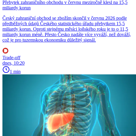
Přebytek zahraničního obchodu v červnu meziročně klesl na 15,5
miliardy korun
Český zahraniční obchod se zbožím skončil v červnu 2026 podle
předběžných údajů Českého statistického úřadu přebytkem 15,5
miliardy korun. Oproti stejnému měsíci loňského roku je to o 11,5
miliardy korun méně. Přesto Česko nadále více vyváží, než dováží,
což je pro tuzemskou ekonomiku důležitý signál.
Trade-off
dnes, 10:20
1 min