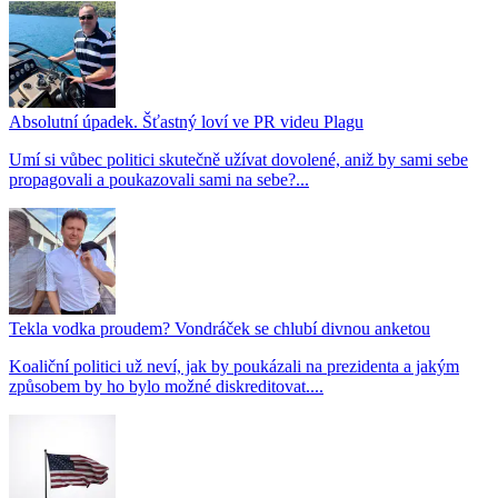
Absolutní úpadek. Šťastný loví ve PR videu Plagu
Umí si vůbec politici skutečně užívat dovolené, aniž by sami sebe
propagovali a poukazovali sami na sebe?...
Tekla vodka proudem? Vondráček se chlubí divnou anketou
Koaliční politici už neví, jak by poukázali na prezidenta a jakým
způsobem by ho bylo možné diskreditovat....