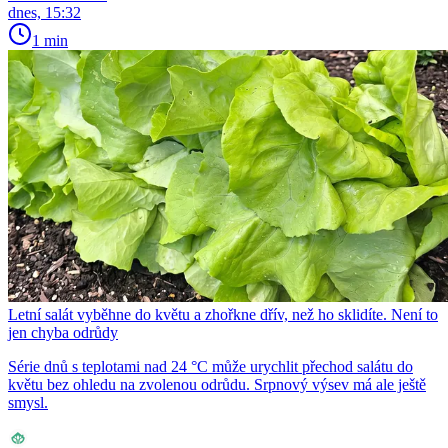
dnes, 15:32
1 min
Letní salát vyběhne do květu a zhořkne dřív, než ho sklidíte. Není to
jen chyba odrůdy
Série dnů s teplotami nad 24 °C může urychlit přechod salátu do
květu bez ohledu na zvolenou odrůdu. Srpnový výsev má ale ještě
smysl.