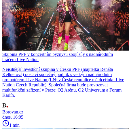
Skupina PPF v koncertním byznysu spojí síly s nadnárodním
hráčem Live Nation
Nejsilnější investiční skupina v Česku PPF (majitelka Renáta
Kellnerová) postaví společný podnik s velkým nadnárodním
promotérem Live Nation (LN; v České republice má dceřinku Live
Nation Czech Republic). Společná firma bude provozovat
multifunkční zařízení v Praze: O2 Arénu, O2 Universum a Forum
Karlín.
Borovan.cz
dnes, 16:05
1 min