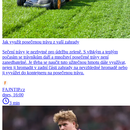
Jak využít posečenou trávu z vaší zahrady
Sečení trávy je nezbytné pro údržbu zeleně. S vlhkým a teplým
počasím se trávníkům daří a množství posečené trávy není
zanedbatelné. Je třeba se naučit tuto užitečnou hmotu dále využívat,
nejen ji hromadit v zadní části zahrady na nevzhledné hromadě nebo
ji vyvážet do kontejneru na posečenou trávu.
FAJNTIP.cz
dnes, 16:00
3 min