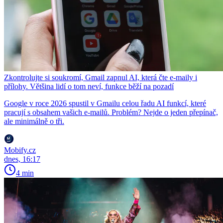
Zkontrolujte si soukromí, Gmail zapnul AI, která čte e-maily i
přílohy. Většina lidí o tom neví, funkce běží na pozadí
Google v roce 2026 spustil v Gmailu celou řadu AI funkcí, které
pracují s obsahem vašich e-mailů. Problém? Nejde o jeden přepínač,
ale minimálně o tři.
Mobify.cz
dnes, 16:17
4 min