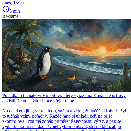
dnes, 15:10
5 min
Reklama
Pohádka o tučňákovi Hubertovi, který vyrazil na Kanárské ostrovy
a zjistil, že ne každé slunce hřeje stejně
Na dalekém jihu, v kraji ledu, sněhu a větru, žil tučňák Hubert. Byl
to tučňák velmi pořádný. Každé ráno si uhladil peří na břiše,
zkontroloval, zda má zobák přiměřeně slavnostní výraz, a pak se
vydal k moři na snídani. Uměl výborně plavat, slušně klouzat po