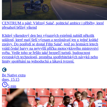
CENTRUM o páté: Vítězný Salač, politické ambice i příběhy, které
přesahují běžný víkend
Klidný víkendový den bez výrazných extrémů nabídl několik
událostí, které mají širší význam a nezůstávají jen u jedné krátké
zprávy. Do popředí se dostal Filip Salač, jenž po šestnácti letech
vrátil české barvy na nejvyšší příčku motocyklového mistrovství
světa. Vedle toho se řešilo také bezpečí turistů, budoucnost
evropských technologií, proměna spotřebitelských návyků nebo
limity spoléhání na jednoduchá a lákavá tvrzení.
Be Native extra
dnes, 15:15
5 min