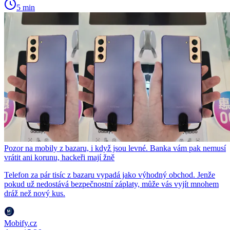
5 min
Pozor na mobily z bazaru, i když jsou levné. Banka vám pak nemusí
vrátit ani korunu, hackeři mají žně
Telefon za pár tisíc z bazaru vypadá jako výhodný obchod. Jenže
pokud už nedostává bezpečnostní záplaty, může vás vyjít mnohem
dráž než nový kus.
Mobify.cz