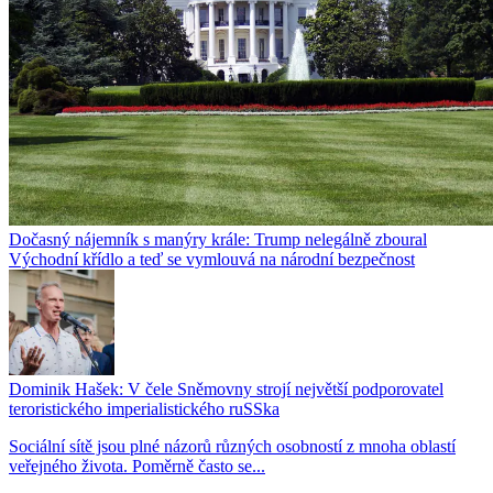
Dočasný nájemník s manýry krále: Trump nelegálně zboural
Východní křídlo a teď se vymlouvá na národní bezpečnost
Dominik Hašek: V čele Sněmovny strojí největší podporovatel
teroristického imperialistického ruSSka
Sociální sítě jsou plné názorů různých osobností z mnoha oblastí
veřejného života. Poměrně často se...