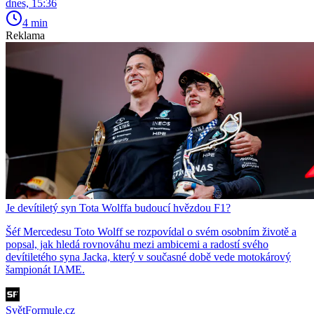
dnes, 15:36
4 min
Reklama
Je devítiletý syn Tota Wolffa budoucí hvězdou F1?
Šéf Mercedesu Toto Wolff se rozpovídal o svém osobním životě a
popsal, jak hledá rovnováhu mezi ambicemi a radostí svého
devítiletého syna Jacka, který v současné době vede motokárový
šampionát IAME.
SvětFormule.cz