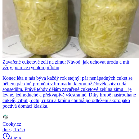
Zavařené cuketové zelí na zimu: Návod, jak uchovat úrodu a mít
vždy po ruce rychlou přílohu
Konec léta u nás bývá každý rok stejný: pár nenápadných cuket se
během pár dnů promění v hromadu, kterou už člověk sotva udá
sousedům. Právě tehdy dělám zavařené cuketové zelí na zimu – je
levné, jednoduché a překvapivě všestranné. Díky hrubě nastrouhané
cuketě, cibuli, octu, cukru a kmínu chutná po odležení skoro jako
poctivá domácí klasika.
Cooky.cz
dnes, 15:55
4 min