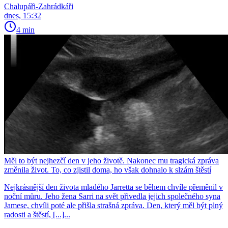
Chalupáři-Zahrádkáři
dnes, 15:32
4 min
Měl to být nejhezčí den v jeho životě. Nakonec mu tragická zpráva
změnila život. To, co zjistil doma, ho však dohnalo k slzám štěstí
Nejkrásnější den života mladého Jarretta se během chvíle přeměnil v
noční můru. Jeho žena Sarri na svět přivedla jejich společného syna
Jamese, chvíli poté ale přišla strašná zpráva. Den, který měl být plný
radosti a štěstí, [...]...