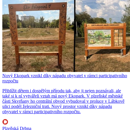
Nový Ekopark vznikl díky nápadu obyvatel v rámci participativního
rozpočtu
Přiblížit dětem i dospělým přírodu tak, aby ji nejen poznávali, ale
také si k ní vytvářeli vztah má nový Ekopark. V plzeňské městské
části Skvrňany ho centrální obvod vybudoval v proluce v Lábkově
ulici podél železniční trati. Nový prostor vznikl díky nápadu
obyvatel v rámci participativního rozpočtu.
Plzeňská Drbna