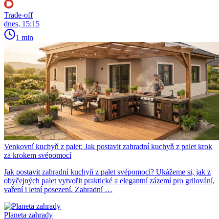
Trade-off
dnes, 15:15
1 min
Venkovní kuchyň z palet: Jak postavit zahradní kuchyň z palet krok
za krokem svépomocí
Jak postavit zahradní kuchyň z palet svépomocí? Ukážeme si, jak z
obyčejných palet vytvořit praktické a elegantní zázemí pro grilování,
vaření i letní posezení. Zahradní …
Planeta zahrady