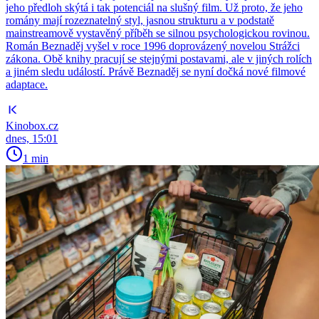
jeho předloh skýtá i tak potenciál na slušný film. Už proto, že jeho
romány mají rozeznatelný styl, jasnou strukturu a v podstatě
mainstreamově vystavěný příběh se silnou psychologickou rovinou.
Román Beznaděj vyšel v roce 1996 doprovázený novelou Strážci
zákona. Obě knihy pracují se stejnými postavami, ale v jiných rolích
a jiném sledu událostí. Právě Beznaděj se nyní dočká nové filmové
adaptace.
Kinobox.cz
dnes, 15:01
1 min