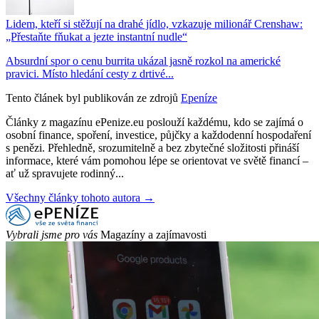
Lidem, kteří si stěžují na drahé jídlo, vzkazuje milionář Crenshaw:
„Přestaňte fňukat a jezte instantní nudle“
Absurdní spor o cenu burrita ukázal jasně rozkol na americké
pravici. Místo hledání cesty z drtivé...
Tento článek byl publikován ze zdrojů
Epeníze
Články z magazínu ePenize.eu poslouží každému, kdo se zajímá o
osobní finance, spoření, investice, půjčky a každodenní hospodaření
s penězi. Přehledně, srozumitelně a bez zbytečné složitosti přináší
informace, které vám pomohou lépe se orientovat ve světě financí –
ať už spravujete rodinný...
Všechny články tohoto autora →
Vybrali jsme pro vás
Magazíny a zajímavosti