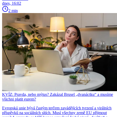
dnes, 16:02
2 min
KVÍZ: Pravda, nebo mýtus? Zakázal Brusel „dvanáctku“ a musíme
všichni platit eurem?
Evropská unie bývá častým terčem zavádějících tvrzení a virálních
příspěvků na sociálních sítích. Musí všechny země EU přijmout