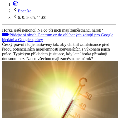
Epeníze
6. 9. 2025, 11:00
Horka ještě nekončí. Na co při nich mají zaměstnanci nárok?
Přidejte si obsah Centrum.cz do oblíbených zdrojů pro Google
hledání a Google zprávy
Český právní řád je nastavený tak, aby chránil zaměstnance před
řadou potenciálních nepříjemností souvisejících s výkonem jejich
práce. Typickým příkladem je situace, kdy letní horka přesahují
únosnou mez. Na co všechno mají zaměstnanci nárok?