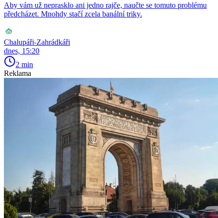
Aby vám už neprasklo ani jedno rajče, naučte se tomuto problému
předcházet. Mnohdy stačí zcela banální triky.
Chalupáři-Zahrádkáři
dnes, 15:20
2 min
Reklama