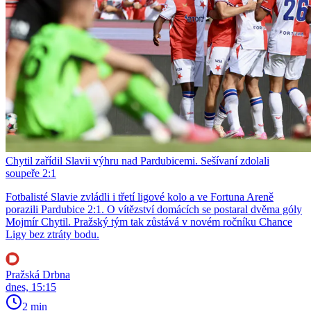
Chytil zařídil Slavii výhru nad Pardubicemi. Sešívaní zdolali
soupeře 2:1
Fotbalisté Slavie zvládli i třetí ligové kolo a ve Fortuna Areně
porazili Pardubice 2:1. O vítězství domácích se postaral dvěma góly
Mojmír Chytil. Pražský tým tak zůstává v novém ročníku Chance
Ligy bez ztráty bodu.
Pražská Drbna
dnes, 15:15
2 min