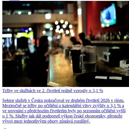
Tržby ve službách ve 2. čtvrtletí reálně vzrostly o 3,1 %
Sektor služeb v Česku pokračoval ve druhém čtvrtletí 2026 v růstu.
Meziročně se tržby po očištění o kalendářní vlivy zvýšily o 3,1 % a
ve srovnání s předchozím čtvrtletím byly po sezonním očištění vyšší
o 1 %. Služby tak dál podporují výkon české ekonomiky, přestože
vývoj mezi jednotlivými obory zůstává rozdílný.