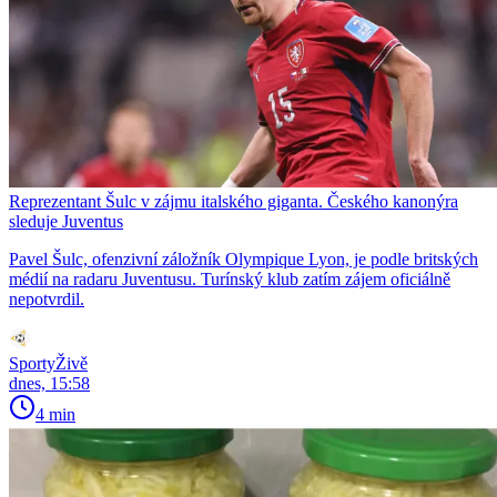
Reprezentant Šulc v zájmu italského giganta. Českého kanonýra
sleduje Juventus
Pavel Šulc, ofenzivní záložník Olympique Lyon, je podle britských
médií na radaru Juventusu. Turínský klub zatím zájem oficiálně
nepotvrdil.
SportyŽivě
dnes, 15:58
4 min