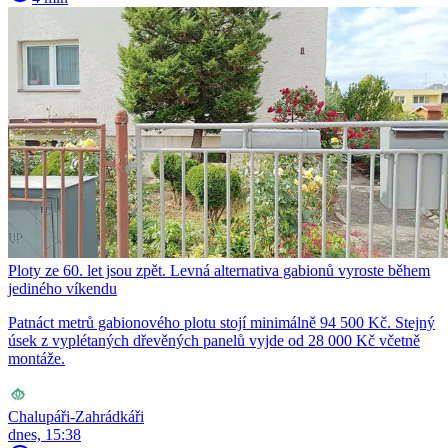
Ploty ze 60. let jsou zpět. Levná alternativa gabionů vyroste během
jediného víkendu
Patnáct metrů gabionového plotu stojí minimálně 94 500 Kč. Stejný
úsek z vyplétaných dřevěných panelů vyjde od 28 000 Kč včetně
montáže.
Chalupáři-Zahrádkáři
dnes, 15:38