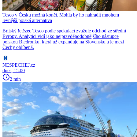
Tesco v Česku možná končí. Mohla by ho nahradit mnohem
levnější polská alternativa
Britský řetězec Tesco podle spekulací zvažuje odchod ze střední
Evropy. Analytici vidí jako nejpravděpodobnějšího nástupce
polskou Biedronku, která už expanduje na Slovensku a je mezi
Čechy oblíbená.
NESPECHEJ.cz
dnes, 15:00
2 min