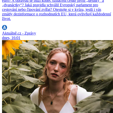
euro? A opravdu se blíží konec označení české pivní „desítky“ a
„dvanáctky“? Jaká pravidla schválil Evropský parlament pro
cestování nebo čipování zvířat? Otestujte si v kvízu, jestli i vás
zmátly dezinformace o rozhodnutích EU, která ovlivňují každodenní
život.
Aktuálně.cz - Zprávy
dnes, 16:01