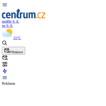
neděle 9. 8.
ne 9. 8.
31°C
Přihlášení
Reklama