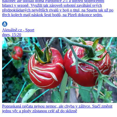
nakonec ale udolali doma Pardubice 2:1 a udrželi stoprocentní
bilanci v sezoně. Využili tak zároveň sobotní zaváhání svých
předpokládaných největších rivalů v boji o titul, na Spartu tak už po
třech kolech mají náskok šesti bodů, na Plzeň dokonce sedm.
Aktuálně.cz - Sport
dnes, 15:20
Popraskaná rajčata nejsou nemoc, ale chyba v zálivce. Stačí změnit
jednu věc a plody zůstanou celé až do sklizně