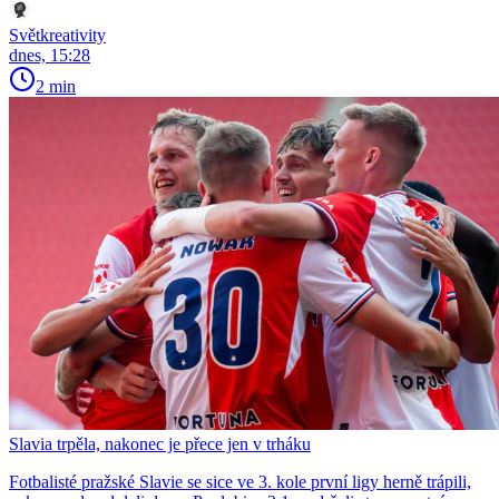
Světkreativity
dnes, 15:28
2 min
Slavia trpěla, nakonec je přece jen v trháku
Fotbalisté pražské Slavie se sice ve 3. kole první ligy herně trápili,