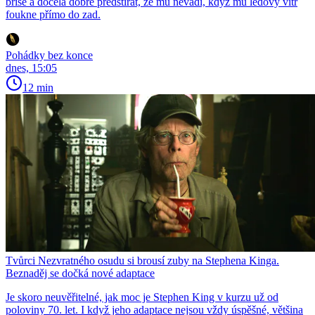
břiše a docela dobře předstírat, že mu nevadí, když mu ledový vítr
foukne přímo do zad.
Pohádky bez konce
dnes, 15:05
12 min
Tvůrci Nezvratného osudu si brousí zuby na Stephena Kinga.
Beznaděj se dočká nové adaptace
Je skoro neuvěřitelné, jak moc je Stephen King v kurzu už od
poloviny 70. let. I když jeho adaptace nejsou vždy úspěšné, většina