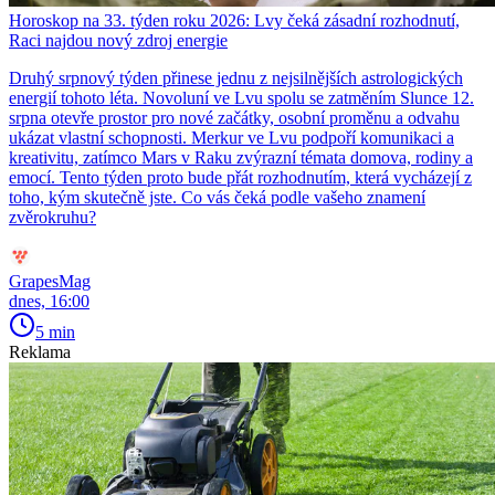
Horoskop na 33. týden roku 2026: Lvy čeká zásadní rozhodnutí,
Raci najdou nový zdroj energie
Druhý srpnový týden přinese jednu z nejsilnějších astrologických
energií tohoto léta. Novoluní ve Lvu spolu se zatměním Slunce 12.
srpna otevře prostor pro nové začátky, osobní proměnu a odvahu
ukázat vlastní schopnosti. Merkur ve Lvu podpoří komunikaci a
kreativitu, zatímco Mars v Raku zvýrazní témata domova, rodiny a
emocí. Tento týden proto bude přát rozhodnutím, která vycházejí z
toho, kým skutečně jste. Co vás čeká podle vašeho znamení
zvěrokruhu?
GrapesMag
dnes, 16:00
5 min
Reklama