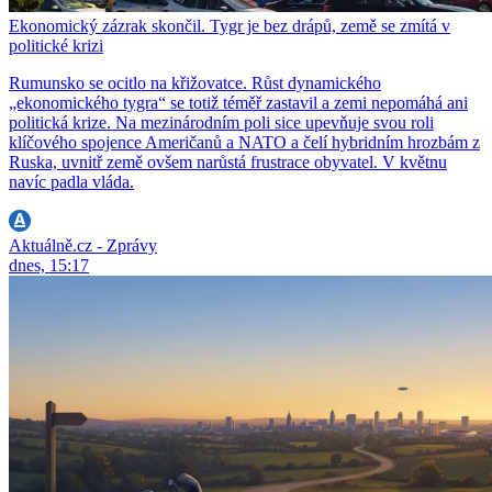
Ekonomický zázrak skončil. Tygr je bez drápů, země se zmítá v
politické krizi
Rumunsko se ocitlo na křižovatce. Růst dynamického
„ekonomického tygra“ se totiž téměř zastavil a zemi nepomáhá ani
politická krize. Na mezinárodním poli sice upevňuje svou roli
klíčového spojence Američanů a NATO a čelí hybridním hrozbám z
Ruska, uvnitř země ovšem narůstá frustrace obyvatel. V květnu
navíc padla vláda.
Aktuálně.cz - Zprávy
dnes, 15:17