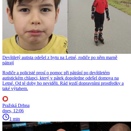
Devítiletý autista odešel z bytu na Letné, rodiče po něm marně
pátrají
Rodiče a policisté prosí o pomoc při pátrání po devítiletém
autistickém chlapci, který v pátek dopoledne odešel domova na
Letné. Od té doby ho neviděli. Rád jezdí dopravními prostředky a
také výtahem.
Pražská Drbna
dnes, 12:06
1 min