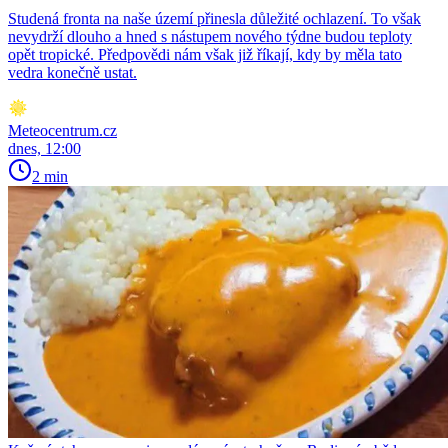
Studená fronta na naše území přinesla důležité ochlazení. To však
nevydrží dlouho a hned s nástupem nového týdne budou teploty
opět tropické. Předpovědi nám však již říkají, kdy by měla tato
vedra konečně ustat.
Meteocentrum.cz
dnes, 12:00
2 min