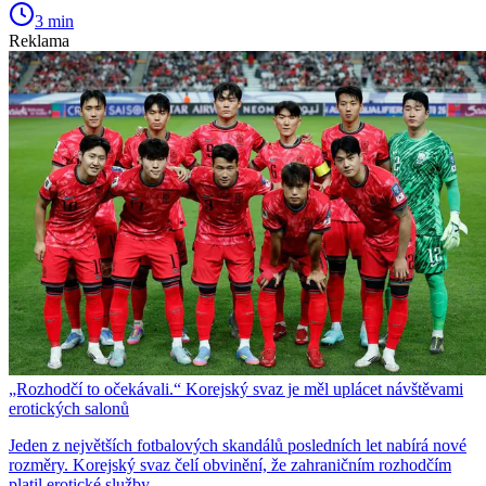
3 min
Reklama
„Rozhodčí to očekávali.“ Korejský svaz je měl uplácet návštěvami
erotických salonů
Jeden z největších fotbalových skandálů posledních let nabírá nové
rozměry. Korejský svaz čelí obvinění, že zahraničním rozhodčím
platil erotické služby.