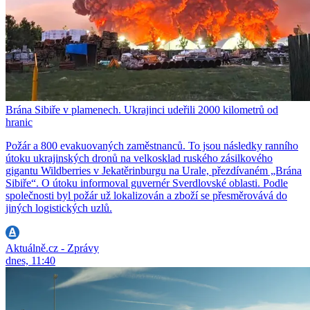
Brána Sibiře v plamenech. Ukrajinci udeřili 2000 kilometrů od
hranic
Požár a 800 evakuovaných zaměstnanců. To jsou následky ranního
útoku ukrajinských dronů na velkosklad ruského zásilkového
gigantu Wildberries v Jekatěrinburgu na Urale, přezdívaném „Brána
Sibiře“. O útoku informoval guvernér Sverdlovské oblasti. Podle
společnosti byl požár už lokalizován a zboží se přesměrovává do
jiných logistických uzlů.
Aktuálně.cz - Zprávy
dnes, 11:40