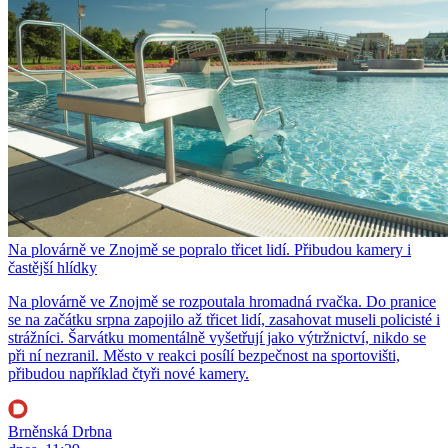
Na plovárně ve Znojmě se popralo třicet lidí. Přibudou kamery i
častější hlídky
Na plovárně ve Znojmě se rozpoutala hromadná rvačka. Do pranice
se na začátku srpna zapojilo až třicet lidí, zasahovat museli policisté i
strážníci. Šarvátku momentálně vyšetřují jako výtržnictví, nikdo se
při ní nezranil. Město v reakci posílí bezpečnost na sportovišti,
přibudou například čtyři nové kamery.
Brněnská Drbna