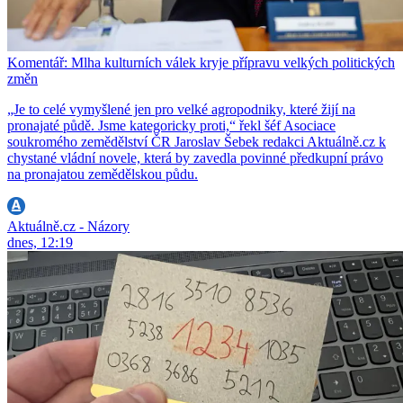
Komentář: Mlha kulturních válek kryje přípravu velkých politických
změn
„Je to celé vymyšlené jen pro velké agropodniky, které žijí na
pronajaté půdě. Jsme kategoricky proti,“ řekl šéf Asociace
soukromého zemědělství ČR Jaroslav Šebek redakci Aktuálně.cz k
chystané vládní novele, která by zavedla povinné předkupní právo
na pronajatou zemědělskou půdu.
Aktuálně.cz - Názory
dnes, 12:19