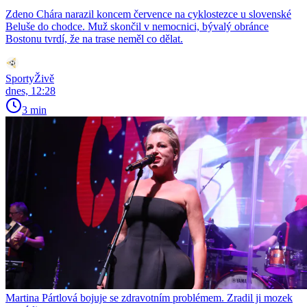
Zdeno Chára narazil koncem července na cyklostezce u slovenské
Beluše do chodce. Muž skončil v nemocnici, bývalý obránce
Bostonu tvrdí, že na trase neměl co dělat.
SportyŽivě
dnes, 12:28
3 min
Martina Pártlová bojuje se zdravotním problémem. Zradil ji mozek