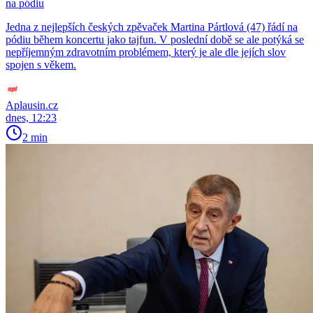
na pódiu
Jedna z nejlepších českých zpěvaček Martina Pártlová (47) řádí na
pódiu během koncertu jako tajfun. V poslední době se ale potýká se
nepříjemným zdravotním problémem, který je ale dle jejích slov
spojen s věkem.
Aplausin.cz
dnes, 12:23
2 min