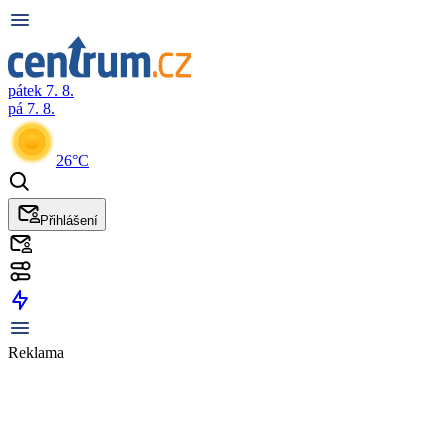
pátek 7. 8.
pá 7. 8.
26°C
Přihlášení
Reklama