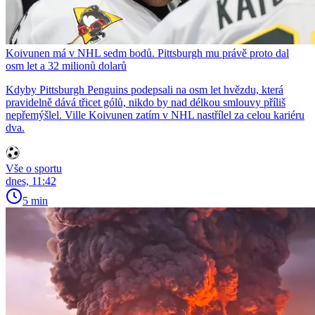
Koivunen má v NHL sedm bodů. Pittsburgh mu právě proto dal
osm let a 32 milionů dolarů
Kdyby Pittsburgh Penguins podepsali na osm let hvězdu, která
pravidelně dává třicet gólů, nikdo by nad délkou smlouvy příliš
nepřemýšlel. Ville Koivunen zatím v NHL nastřílel za celou kariéru
dva.
Vše o sportu
dnes, 11:42
5 min