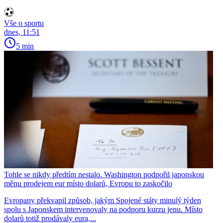
Vše o sportu
dnes, 11:51
5 min
Tohle se nikdy předtím nestalo. Washington podpořil japonskou
měnu prodejem eur místo dolarů, Evropu to zaskočilo
Evropany překvapil způsob, jakým Spojené státy minulý týden
spolu s Japonskem intervenovaly na podporu kurzu jenu. Místo
dolarů totiž prodávaly eura,...