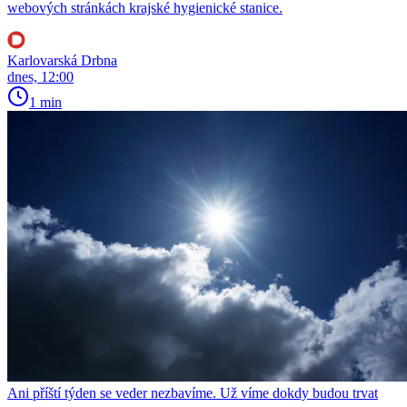
webových stránkách krajské hygienické stanice.
Karlovarská Drbna
dnes, 12:00
1 min
Ani příští týden se veder nezbavíme. Už víme dokdy budou trvat