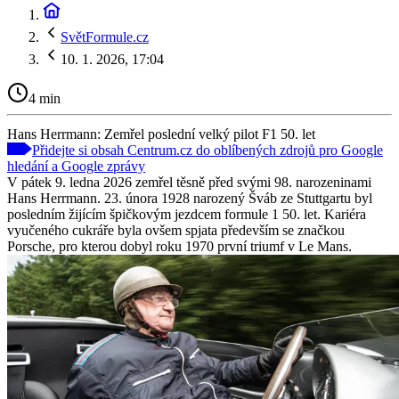
SvětFormule.cz
10. 1. 2026, 17:04
4 min
Hans Herrmann: Zemřel poslední velký pilot F1 50. let
Přidejte si obsah Centrum.cz do oblíbených zdrojů pro Google
hledání a Google zprávy
V pátek 9. ledna 2026 zemřel těsně před svými 98. narozeninami
Hans Herrmann. 23. února 1928 narozený Šváb ze Stuttgartu byl
posledním žijícím špičkovým jezdcem formule 1 50. let. Kariéra
vyučeného cukráře byla ovšem spjata především se značkou
Porsche, pro kterou dobyl roku 1970 první triumf v Le Mans.