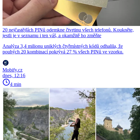
20 nejčastějších PINů odemkne čtvrtinu všech telefonů. Koukněte,
jestli je v seznamu i ten váš, a okamžitě ho změňte
Analýza 3,4 milionu uniklých čtyřmístných kódů odhalila, že
pouhých 20 kombinací pokrývá 27 % všech PINů ve vzorku.
Mobify.cz
dnes, 12:16
4 min