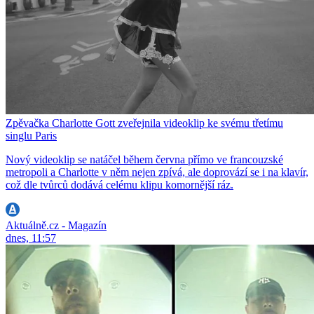
Zpěvačka Charlotte Gott zveřejnila videoklip ke svému třetímu
singlu Paris
Nový videoklip se natáčel během června přímo ve francouzské
metropoli a Charlotte v něm nejen zpívá, ale doprovází se i na klavír,
což dle tvůrců dodává celému klipu komornější ráz.
Aktuálně.cz - Magazín
dnes, 11:57