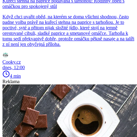
Kuřecí stehna na paprice podávaná s tarhoňou: Rodinný oběd s
omáčkou pro spokojený stůl
Když chci uvařit oběd, na kterém se doma všichni shodnou, často
padne volba právě na kuřecí stehna na paprice s tarhoňou. Je to
poctivé, syté a přitom nijak složité jídlo, které stojí na jemně
orestované cibuli, sladké paprice a smetanové omáčce. Tarhoňa k
tomu sedí překvapivě dobře, protože omáčku pěkně nasaje a na talíři
z ní není jen obyčejná příloha.
Cooky.cz
dnes, 12:00
4 min
Reklama