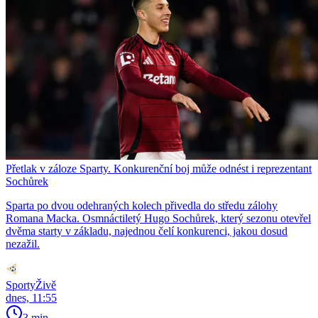
Přetlak v záloze Sparty. Konkurenční boj může odnést i reprezentant
Sochůrek
Sparta po dvou odehraných kolech přivedla do středu zálohy
Romana Macka. Osmnáctiletý Hugo Sochůrek, který sezonu otevřel
dvěma starty v základu, najednou čelí konkurenci, jakou dosud
nezažil.
SportyŽivě
dnes, 11:55
3 min