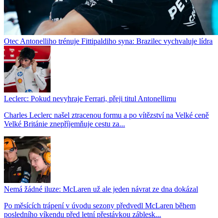
Otec Antonelliho trénuje Fittipaldiho syna: Brazilec vychvaluje lídra
Leclerc: Pokud nevyhraje Ferrari, přeji titul Antonellimu
Charles Leclerc našel ztracenou formu a po vítězství na Velké ceně
Velké Británie znepříjemňuje cestu za...
Nemá žádné iluze: McLaren už ale jeden návrat ze dna dokázal
Po měsících trápení v úvodu sezony předvedl McLaren během
posledního víkendu před letní přestávkou záblesk...