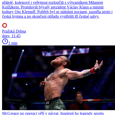
přátelé, kolegové i veřejnost rozloučili s výtvarníkem Milanem
Knížákem. Promluvili bývalý prezident Václav Klaus a ministr
kultury Oto Klempíř. Pohřeb byl se státními poctami, zazněla proto i
česká hymna a po skončení obřadu vystřelili tři čestné salvy.
Pražská Drbna
dnes, 11:45
1 min
McGregor po operaci věří v návrat. Inspirují ho legendy sportu