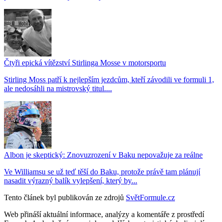
Čtyři epická vítězství Stirlinga Mosse v motorsportu
Stirling Moss patří k nejlepším jezdcům, kteří závodili ve formuli 1,
ale nedosáhli na mistrovský titul....
Albon je skeptický: Znovuzrození v Baku nepovažuje za reálne
Ve Williamsu se už teď těší do Baku, protože právě tam plánují
nasadit výrazný balík vylepšení, který by...
Tento článek byl publikován ze zdrojů
SvětFormule.cz
Web přináší aktuální informace, analýzy a komentáře z prostředí