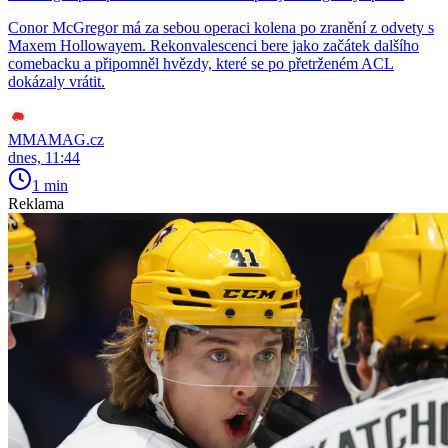
Conor McGregor má za sebou operaci kolena po zranění z odvety s
Maxem Hollowayem. Rekonvalescenci bere jako začátek dalšího
comebacku a připomněl hvězdy, které se po přetrženém ACL
dokázaly vrátit.
MMAMAG.cz
dnes, 11:44
1 min
Reklama