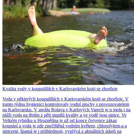
Kvalita vody v koupalištích v Karlovarském kraji se zhoršuje
Voda v některých koupalištích v Karlovarském kraji se zhoršuje. V
tomto týdnu hygienici kontrolovaly vodní plochy s provozovatelem
na Karlovarsku. V areálu Rolava v Karlových Varech je u mola i na
pláži voda na třetím z pěti stupňů kvality a ve vodě jsou sinice. Ve
Velkém rybníku u Hroznětína je už od konce července zákaz
koupání a voda je zde znečištěná vodním květem, chlorofylem-a a
sinicemi, špatná je i průhlednost, vyplývá z aktuálních údajů na