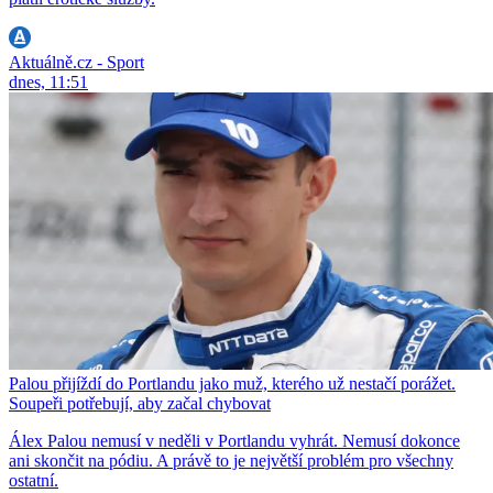
Aktuálně.cz - Sport
dnes, 11:51
Palou přijíždí do Portlandu jako muž, kterého už nestačí porážet.
Soupeři potřebují, aby začal chybovat
Álex Palou nemusí v neděli v Portlandu vyhrát. Nemusí dokonce
ani skončit na pódiu. A právě to je největší problém pro všechny
ostatní.