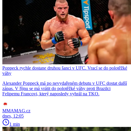
Poppeck rychle dostane druhou šanci v UFC. Vrací se do polotěžké
váhy
Alexander Poppeck má po nevydařeném debutu v UFC dostat další
zápas. V říjnu se má vrátit do polotěžké váhy proti Brazilci
Felipemu Francovi, který naposledy vyhrál na TKO.
MMAMAG.cz
dnes, 12:05
1 min