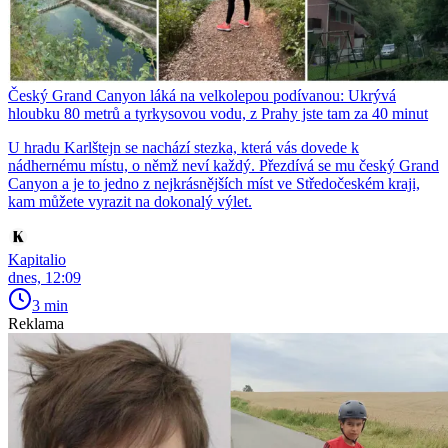
Český Grand Canyon láká na velkolepou podívanou: Ukrývá
hloubku 80 metrů a tyrkysovou vodu, z Prahy jste tam za 40 minut
U hradu Karlštejn se nachází stezka, která vás dovede k
nádhernému místu, o němž neví každý. Přezdívá se mu český Grand
Canyon a je to jedno z nejkrásnějších míst ve Středočeském kraji,
kam můžete vyrazit na dokonalý výlet.
Kapitalio
dnes, 12:09
3 min
Reklama