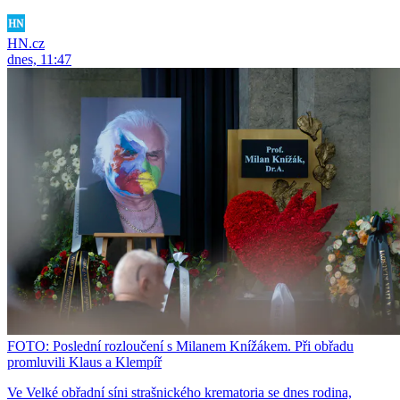
HN.cz
dnes, 11:47
FOTO: Poslední rozloučení s Milanem Knížákem. Při obřadu
promluvili Klaus a Klempíř
Ve Velké obřadní síni strašnického krematoria se dnes rodina,