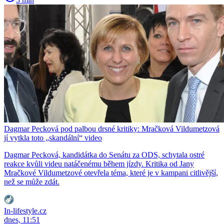
Dagmar Pecková pod palbou drsné kritiky: Mračková Vildumetzová
jí vytkla toto „skandální“ video
Dagmar Pecková, kandidátka do Senátu za ODS, schytala ostré
reakce kvůli videu natáčenému během jízdy. Kritika od Jany
Mračkové Vildumetzové otevřela téma, které je v kampani citlivější,
než se může zdát.
In-lifestyle.cz
dnes, 11:51