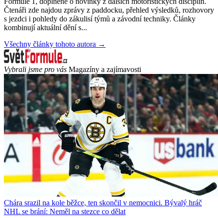
Formule 1, doplněné o novinky z dalších motoristických disciplín.
Čtenáři zde najdou zprávy z paddocku, přehled výsledků, rozhovory
s jezdci i pohledy do zákulisí týmů a závodní techniky. Články
kombinují aktuální dění s...
Všechny články tohoto autora →
Vybrali jsme pro vás
Magazíny a zajímavosti
Chára srazil na kole běžce, ten skončil v nemocnici. Bývalý hráč
NHL se brání: Neměl na stezce co dělat