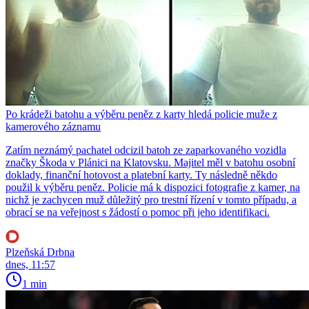
Po krádeži batohu a výběru peněz z karty hledá policie muže z
kamerového záznamu
Zatím neznámý pachatel odcizil batoh ze zaparkovaného vozidla
značky Škoda v Plánici na Klatovsku. Majitel měl v batohu osobní
doklady, finanční hotovost a platební karty. Ty následně někdo
použil k výběru peněz. Policie má k dispozici fotografie z kamer, na
nichž je zachycen muž důležitý pro trestní řízení v tomto případu, a
obrací se na veřejnost s žádostí o pomoc při jeho identifikaci.
Plzeňská Drbna
dnes, 11:57
1 min