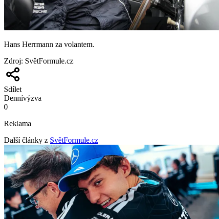
Hans Herrmann za volantem.
Zdroj
:
SvětFormule.cz
Sdílet
Denní
výzva
0
Reklama
Další články z
SvětFormule.cz