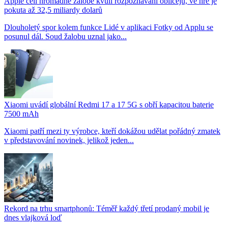
Apple čelí hromadné žalobě kvůli rozpoznávání obličejů, ve hře je
pokuta až 32,5 miliardy dolarů
Dlouholetý spor kolem funkce Lidé v aplikaci Fotky od Applu se
posunul dál. Soud žalobu uznal jako...
Xiaomi uvádí globální Redmi 17 a 17 5G s obří kapacitou baterie
7500 mAh
Xiaomi patří mezi ty výrobce, kteří dokážou udělat pořádný zmatek
v představování novinek, jelikož jeden...
Rekord na trhu smartphonů: Téměř každý třetí prodaný mobil je
dnes vlajková loď