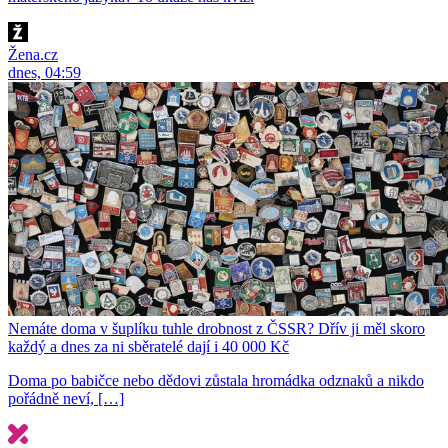
Žena.cz
dnes, 04:59
Nemáte doma v šuplíku tuhle drobnost z ČSSR? Dřív ji měl skoro
každý a dnes za ni sběratelé dají i 40 000 Kč
Doma po babičce nebo dědovi zůstala hromádka odznaků a nikdo
pořádně neví, […]