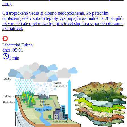
tropy
Od tropického vedra si dlouho neodpočineme. Po pátečním
ochlazení ještě v sobotu teploty vystoupají maximálně na 28 stupňů,
už v neděli ale opět může být přes třicet stupňů a v pondělí dokonce
až třiatřicet.
Liberecká Drbna
dnes, 05:01
1 min