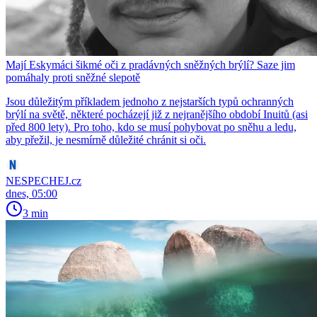
Mají Eskymáci šikmé oči z pradávných sněžných brýlí? Saze jim
pomáhaly proti sněžné slepotě
Jsou důležitým příkladem jednoho z nejstarších typů ochranných
brýlí na světě, některé pocházejí již z nejranějšího období Inuitů (asi
před 800 lety). Pro toho, kdo se musí pohybovat po sněhu a ledu,
aby přežil, je nesmírně důležité chránit si oči.
NESPECHEJ.cz
dnes, 05:00
3 min