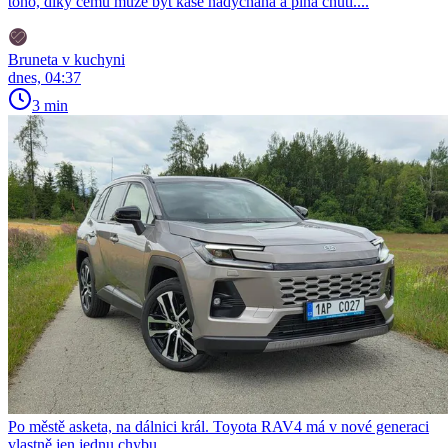
toho, díky čemu může být kaše nadýchaná a plná chuti....
Bruneta v kuchyni
dnes, 04:37
3 min
Po městě asketa, na dálnici král. Toyota RAV4 má v nové generaci
vlastně jen jednu chybu