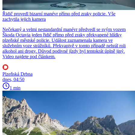
Řidič provedl bizarní manévr přímo před zraky policie. Vše
zachytila jejich kamera
Nečekaný a velmi nestandardní manévr předvedl se svým vozem
Škoda Octavia jeden řidič přímo před zraky překvapené hlídky
plzeňské městské policie. Událost zaznamenala kamera ve
služebním voze strážníků. Překvapivě v tomto případě nehrál roli
alkohol ani drogy. Důvod podivné jízdy byl tentokrát úplně jiný.
Video najdete pod článkem.
Plzeňská Drbna
dnes, 04:50
1 min