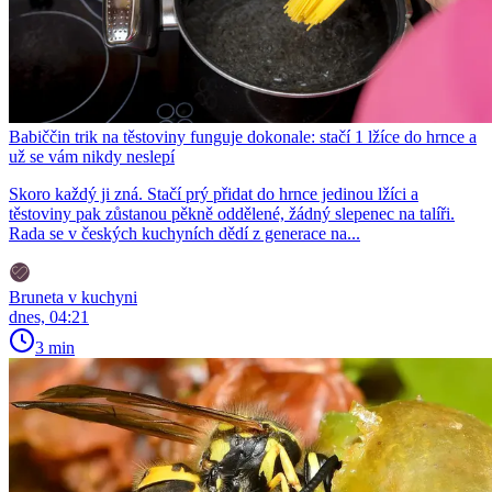
Babiččin trik na těstoviny funguje dokonale: stačí 1 lžíce do hrnce a
už se vám nikdy neslepí
Skoro každý ji zná. Stačí prý přidat do hrnce jedinou lžíci a
těstoviny pak zůstanou pěkně oddělené, žádný slepenec na talíři.
Rada se v českých kuchyních dědí z generace na...
Bruneta v kuchyni
dnes, 04:21
3 min