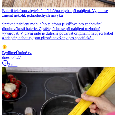
Baterii telefonu zbytečně ničí běžná chyba při nabíjení. Vyplatí se
změnit několik jednoduchých návyků
Správné nabíjení mobilního telefonu je klíčové pro zachování
dlouhověkosti baterie. Zjistěte, čeho se při nabíjení rozhodně
vyvarovat. V první řadě je důležité používat originální nabíjecí kabel
a adaptér, neboť ty jsou přesně navrženy pro specifické...
BydlímeÚtulně.cz
dnes, 04:27
2 min