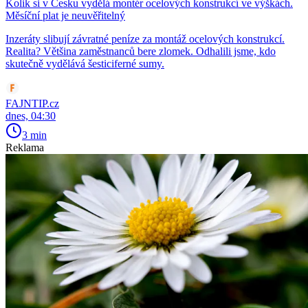
Kolik si v Česku vydělá montér ocelových konstrukcí ve výškách.
Měsíční plat je neuvěřitelný
Inzeráty slibují závratné peníze za montáž ocelových konstrukcí.
Realita? Většina zaměstnanců bere zlomek. Odhalili jsme, kdo
skutečně vydělává šesticiferné sumy.
FAJNTIP.cz
dnes, 04:30
3 min
Reklama