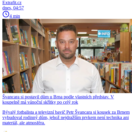
Extrafit.cz
dnes, 04:57
4 min
Švancara si postavil dům u Brna podle vlastních představ. V
koupelně má vánoční skřítky po celý rok
Bývalý fotbalista a televizní bavič Petr Švancara si kousek za Brnem
vybudoval rodinný dům, jehož nejdražším prvkem není technika ani
materiál, ale atmosféra.