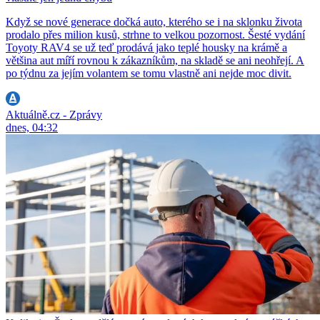
Když se nové generace dočká auto, kterého se i na sklonku života
prodalo přes milion kusů, strhne to velkou pozornost. Šesté vydání
Toyoty RAV4 se už teď prodává jako teplé housky na krámě a
většina aut míří rovnou k zákazníkům, na skladě se ani neohřejí. A
po týdnu za jejím volantem se tomu vlastně ani nejde moc divit.
Aktuálně.cz - Zprávy
dnes, 04:32