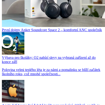
První dojmy Anker Soundcore Space 2 – komfortní ANC společník
Výbava pro školáky: O2 nabízí slevy na vybraná zařízení až do
konce září
Polovina velmi teplého léta je za námi a pomalinku se blíží začátek
školního roku, což mnohé společnosti...