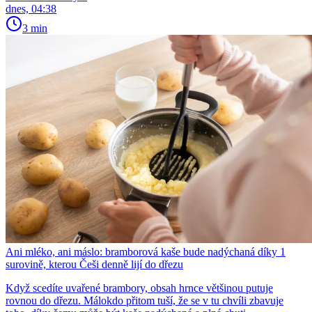
dnes, 04:38
3 min
Ani mléko, ani máslo: bramborová kaše bude nadýchaná díky 1
surovině, kterou Češi denně lijí do dřezu
Když scedíte uvařené brambory, obsah hrnce většinou putuje
rovnou do dřezu. Málokdo přitom tuší, že se v tu chvíli zbavuje