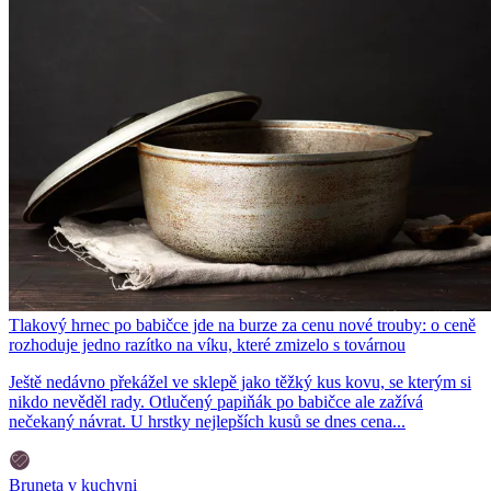
Tlakový hrnec po babičce jde na burze za cenu nové trouby: o ceně
rozhoduje jedno razítko na víku, které zmizelo s továrnou
Ještě nedávno překážel ve sklepě jako těžký kus kovu, se kterým si
nikdo nevěděl rady. Otlučený papiňák po babičce ale zažívá
nečekaný návrat. U hrstky nejlepších kusů se dnes cena...
Bruneta v kuchyni