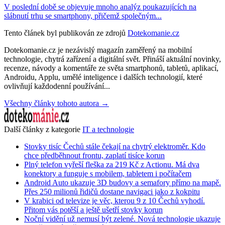
V poslední době se objevuje mnoho analýz poukazujících na
slábnutí trhu se smartphony, přičemž společným...
Tento článek byl publikován ze zdrojů
Dotekomanie.cz
Dotekomanie.cz je nezávislý magazín zaměřený na mobilní
technologie, chytrá zařízení a digitální svět. Přináší aktuální novinky,
recenze, návody a komentáře ze světa smartphonů, tabletů, aplikací,
Androidu, Applu, umělé inteligence i dalších technologií, které
ovlivňují každodenní používání...
Všechny články tohoto autora →
Další články z kategorie
IT a technologie
Stovky tisíc Čechů stále čekají na chytrý elektroměr. Kdo
chce předběhnout frontu, zaplatí tisíce korun
Plný telefon vyřeší fleška za 219 Kč z Actionu. Má dva
konektory a funguje s mobilem, tabletem i počítačem
Android Auto ukazuje 3D budovy a semafory přímo na mapě.
Přes 250 milionů řidičů dostane navigaci jako z kokpitu
V krabici od televize je věc, kterou 9 z 10 Čechů vyhodí.
Přitom vás potěší a ještě ušetří stovky korun
Noční vidění už nemusí být zelené. Nová technologie ukazuje