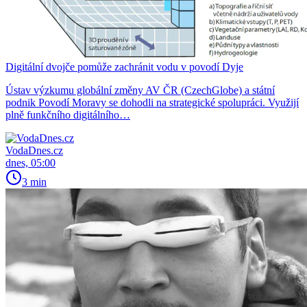
Digitální dvojče pomůže zachránit vodu v povodí Dyje
Ústav výzkumu globální změny AV ČR (CzechGlobe) a státní
podnik Povodí Moravy se dohodli na strategické spolupráci. Využijí
plně funkčního digitálního…
VodaDnes.cz
dnes, 05:00
3 min