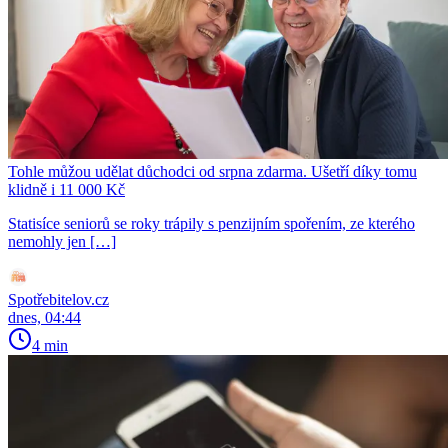
Tohle můžou udělat důchodci od srpna zdarma. Ušetří díky tomu
klidně i 11 000 Kč
Statisíce seniorů se roky trápily s penzijním spořením, ze kterého
nemohly jen […]
Spotřebitelov.cz
dnes, 04:44
4 min