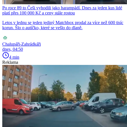
Po roce 89 to Češi vyhodili jako harampádí. Dnes za jeden kus lidé
platí přes 100 000 Kč a ceny stále rostou
Letos v lednu se jeden jediný Matchbox prodal za více než 600 tisíc
korun. Šlo o autíčko, které se vešlo do dlaně.
Chalupáři-Zahrádkáři
dnes, 04:50
4 min
Reklama