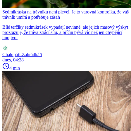
Sedmikráska na trávníku není plevel. Je to varovná kontrolka, že váš
trávník umírá a potřebuje zásah
Bílé terčíky sedmikrásek vypadají nevinně, ale jejich masový výskyt
prozrazuje, že tráva ztrácí sílu, a příčin bývá víc než jen chybějící
hnojivo.
Chalupáři-Zahrádkáři
dnes, 04:28
4 min