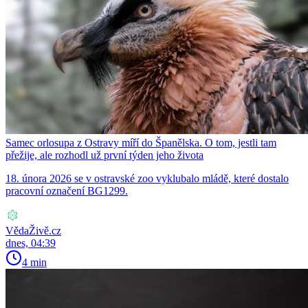
Samec orlosupa z Ostravy míří do Španělska. O tom, jestli tam
přežije, ale rozhodl už první týden jeho života
18. února 2026 se v ostravské zoo vyklubalo mládě, které dostalo
pracovní označení BG1299.
VědaŽivě.cz
dnes, 04:39
4 min