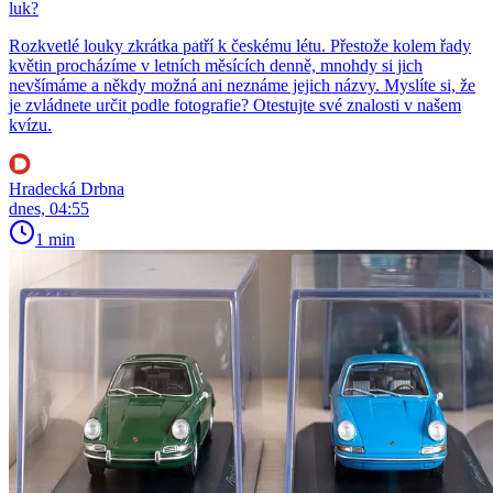
luk?
Rozkvetlé louky zkrátka patří k českému létu. Přestože kolem řady
květin procházíme v letních měsících denně, mnohdy si jich
nevšímáme a někdy možná ani neznáme jejich názvy. Myslíte si, že
je zvládnete určit podle fotografie? Otestujte své znalosti v našem
kvízu.
Hradecká Drbna
dnes, 04:55
1 min