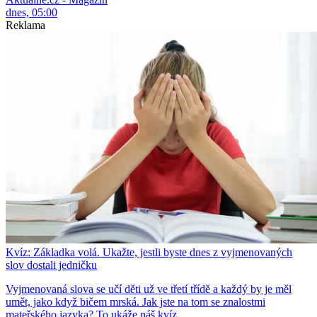
dnes, 05:00
Reklama
Kvíz: Základka volá. Ukažte, jestli byste dnes z vyjmenovaných
slov dostali jedničku
Vyjmenovaná slova se učí děti už ve třetí třídě a každý by je měl
umět, jako když bičem mrská. Jak jste na tom se znalostmi
mateřského jazyka? To ukáže náš kvíz.