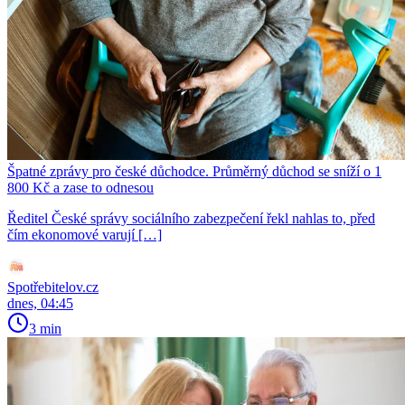
Špatné zprávy pro české důchodce. Průměrný důchod se sníží o 1
800 Kč a zase to odnesou
Ředitel České správy sociálního zabezpečení řekl nahlas to, před
čím ekonomové varují […]
Spotřebitelov.cz
dnes, 04:45
3 min