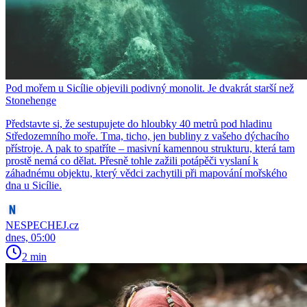
Pod mořem u Sicílie objevili podivný monolit. Je dvakrát starší než
Stonehenge
Představte si, že sestupujete do hloubky 40 metrů pod hladinu
Středozemního moře. Tma, ticho, jen bubliny z vašeho dýchacího
přístroje. A pak to spatříte – masivní kamennou strukturu, která tam
prostě nemá co dělat. Přesně tohle zažili potápěči vyslaní k
záhadnému objektu, který vědci zachytili při mapování mořského
dna u Sicílie.
NESPECHEJ.cz
dnes, 05:00
2 min