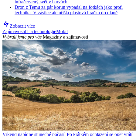
infračervený svět v barvách
Dron z Temu za pár korun vypadal na fotkách jako profi
technika. V zásilce ale přišla plastová hračka do dlaně
Zobrazit více
Zajímavosti
IT a technologie
Mobil
Vybrali jsme pro vás
Magazíny a zajímavosti
Víkend nabídne slunečné počasí. Po krátkém ochlazení se opět vrátí