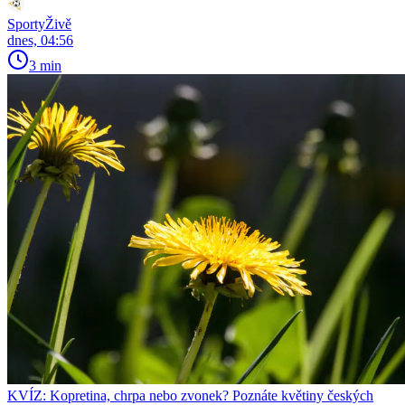
SportyŽivě
dnes, 04:56
3 min
KVÍZ: Kopretina, chrpa nebo zvonek? Poznáte květiny českých