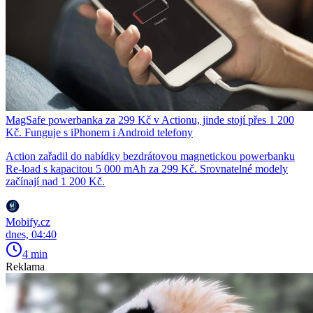
MagSafe powerbanka za 299 Kč v Actionu, jinde stojí přes 1 200
Kč. Funguje s iPhonem i Android telefony
Action zařadil do nabídky bezdrátovou magnetickou powerbanku
Re-load s kapacitou 5 000 mAh za 299 Kč. Srovnatelné modely
začínají nad 1 200 Kč.
Mobify.cz
dnes, 04:40
4 min
Reklama