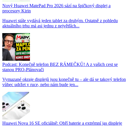
Nový Huawei MatePad Pro 2026 sází na špičkový displej a
procesory Kirin
Huawei stále vydává jeden tablet za druhým. Ostatně z pohledu
aktuálního trhu má asi jednu z největších...
Podcast: Konečně telefon BEZ RÁMEČKŮ! A z vašich cest se
stanou PRO-Plánovači
Vymazané okraje displejů jsou konečně tu – ale dá se takový telefon
vůbec udržet v ruce, nebo nám bude jen...
Huawei Nova 16 SE oficiálně: Obří baterie a extrémní jas displeje