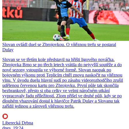
Slovan ovládl duel se Zbrojovkou. O vítěznou trefu se postaral
Dulay
Slovan se ve třetím kole představil na hřišti ligového nováčka.
Zbrojovka Brno se po třech letech vrátila do nejvyšší soutěže a do
nové sezony vstoupila ve výborné formě. Slovan naopak po
bojovném výkonu proti Teplicím chtěl znovu naskočit na vítěznou
vlnu. V úvodu duelu hlavní sudí po zásahu videorozhodčího zrušil
udělenou červenou kartu pro Zbrojovku. První půle tak skončila
bezbrankově, přesto si oba celky ve velmi náročném utkání
vypracovaly řadu příležitostí. Zlom přišel ve druhé půli, kdy se po
dlouhém vhazování dostal k hlavičce Patrik Dulay a Slovanu tak
zařídil jedinou a zároveň vítěznou trefu.
Liberecká Drbna
dnes, 19:24