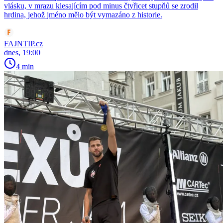
vlásku, v mrazu klesajícím pod minus čtyřicet stupňů se zrodil
hrdina, jehož jméno mělo být vymazáno z historie.
FAJNTIP.cz
dnes, 19:00
4 min