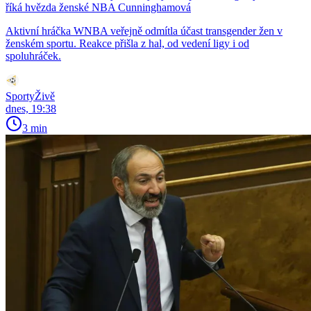
říká hvězda ženské NBA Cunninghamová
Aktivní hráčka WNBA veřejně odmítla účast transgender žen v
ženském sportu. Reakce přišla z hal, od vedení ligy i od
spoluhráček.
SportyŽivě
dnes, 19:38
3 min