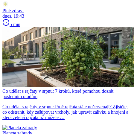
Plné zdraví
dnes, 19:43
5 min
Co udělat s rajčaty v srpnu: 7 kroků, které pomohou dozrát
posledním plodům
Co udělat s rajčaty v srpnu: Proč rajčata stále nečervenají? Zjistěte,
co odstranit, kdy zaštipovat vrcholy, jak upravit zálivku a hnojení a
která zelená rajčata už můžete …
Planeta zahrady