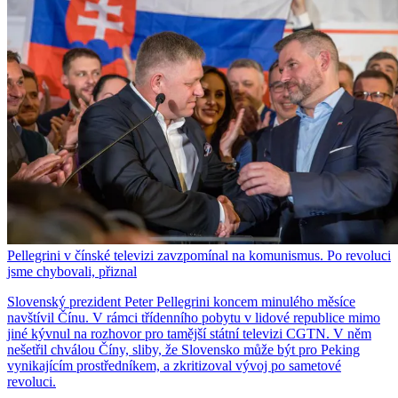
Pellegrini v čínské televizi zavzpomínal na komunismus. Po revoluci
jsme chybovali, přiznal
Slovenský prezident Peter Pellegrini koncem minulého měsíce
navštívil Čínu. V rámci třídenního pobytu v lidové republice mimo
jiné kývnul na rozhovor pro tamější státní televizi CGTN. V něm
nešetřil chválou Číny, sliby, že Slovensko může být pro Peking
vynikajícím prostředníkem, a zkritizoval vývoj po sametové
revoluci.