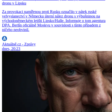
dronu v Lipsku
Za provokaci namířenou proti Rusku označilo v pátek ruské
velvyslanectví v Německu úterní nález dronu s výbušninou na
východoněmeckém letišti Lipsko/Halle. Informuje o tom agentura
DPA. Berlín oficiálně Moskvu v souvislosti s tímto případem z
ničeho neobvinil.
Aktuálně.cz - Zprávy
dnes, 20:23