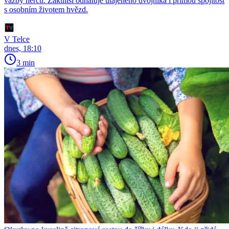
vazby herců. Zákulisí odhaluje utajeného dvojníka i přímou spojitost
s osobním životem hvězd.
V Telce
dnes, 18:10
3 min