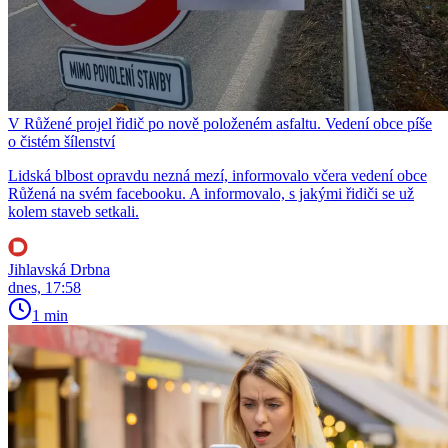
V Růžené projel řidič po nově položeném asfaltu. Vedení obce píše
o čistém šílenství
Lidská blbost opravdu nezná mezí, informovalo včera vedení obce
Růžená na svém facebooku. A informovalo, s jakými řidiči se už
kolem staveb setkali.
Jihlavská Drbna
dnes, 17:58
1 min