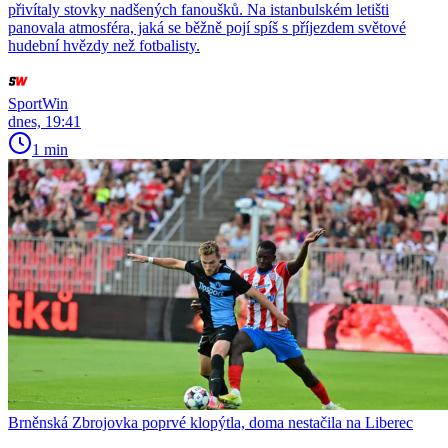
přivítaly stovky nadšených fanoušků. Na istanbulském letišti
panovala atmosféra, jaká se běžně pojí spíš s příjezdem světové
hudební hvězdy než fotbalisty.
SportWin
dnes, 19:41
1 min
Brněnská Zbrojovka poprvé klopýtla, doma nestačila na Liberec