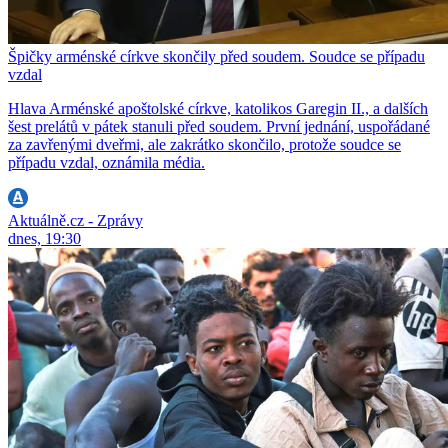
Špičky arménské církve skončily před soudem. Soudce se případu
vzdal
Hlava Arménské apoštolské církve, katolikos Garegin II., a dalších
šest prelátů v pátek stanuli před soudem. První jednání, uspořádané
za zavřenými dveřmi, ale zakrátko skončilo, protože soudce se
případu vzdal, oznámila média.
Aktuálně.cz - Zprávy
dnes, 19:30