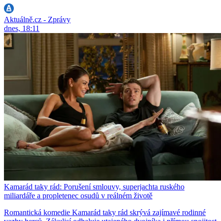
Aktuálně.cz - Zprávy
dnes, 18:11
Kamarád taky rád: Porušení smlouvy, superjachta ruského
miliardáře a propletenec osudů v reálném životě
Romantická komedie Kamarád taky rád skrývá zajímavé rodinné