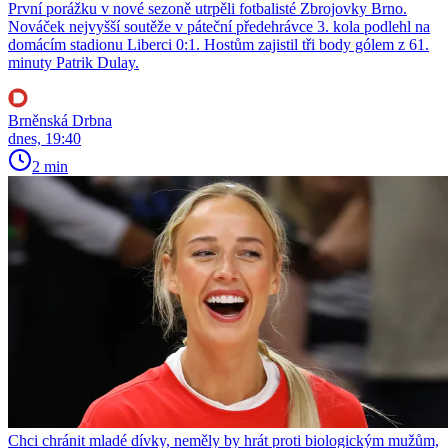
První porážku v nové sezoně utrpěli fotbalisté Zbrojovky Brno.
Nováček nejvyšší soutěže v páteční předehrávce 3. kola podlehl na
domácím stadionu Liberci 0:1. Hostům zajistil tři body gólem z 61.
minuty Patrik Dulay.
Brněnská Drbna
dnes, 19:40
2 min
Chci chránit mladé dívky, neměly by hrát proti biologickým mužům,