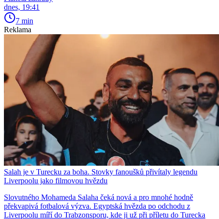
dnes, 19:41
7 min
Reklama
Salah je v Turecku za boha. Stovky fanoušků přivítaly legendu
Liverpoolu jako filmovou hvězdu
Slovutného Mohameda Salaha čeká nová a pro mnohé hodně
překvapivá fotbalová výzva. Egyptská hvězda po odchodu z
Liverpoolu míří do Trabzonsporu, kde ji už při příletu do Turecka