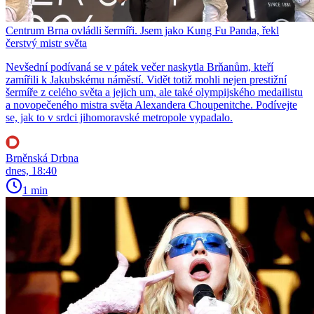
Centrum Brna ovládli šermíři. Jsem jako Kung Fu Panda, řekl
čerstvý mistr světa
Nevšední podívaná se v pátek večer naskytla Brňanům, kteří
zamířili k Jakubskému náměstí. Vidět totiž mohli nejen prestižní
šermíře z celého světa a jejich um, ale také olympijského medailistu
a novopečeného mistra světa Alexandera Choupenitche. Podívejte
se, jak to v srdci jihomoravské metropole vypadalo.
Brněnská Drbna
dnes, 18:40
1 min