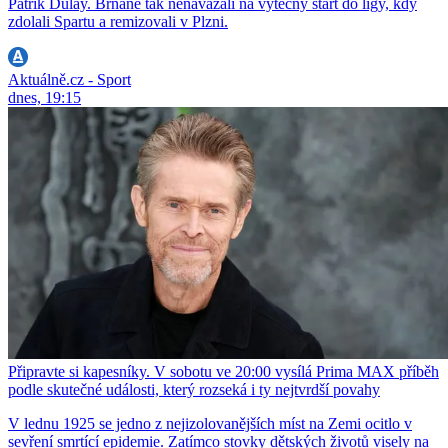
Patrik Dulay. Brňané tak nenavázali na výtečný start do ligy, kdy
zdolali Spartu a remizovali v Plzni.
Aktuálně.cz - Sport
dnes, 19:15
Připravte si kapesníky. V sobotu ve 20:00 vysílá Prima MAX příběh
podle skutečné události, který rozseká i ty nejtvrdší povahy
V lednu 1925 se jedno z nejizolovanějších míst na Zemi ocitlo v
sevření smrtící epidemie. Zatímco stovky dětských životů visely na