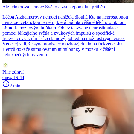
Alzheimerova nemoc: Světlo a zvuk zpomalují průběh
Léčba Alzheimerovy nemoci narážela dlouhá léta na neprostupnou
hematoencefalickou bariéru, která bránila většině léků proniknout
přímo k mozkovým buňkám. Objev takzvané neurostimulace
pomocí blikajícího světla a zvukových impulsů o specifické
frekvenci však přináší zcela nový pohled na možnost regenerace.
Vědci zjistili, že synchronizace mozkových vln na frekvenci 40
Hertzů dokáže stimulovat imunitní buňky v mozku k čištění
nebezpečných usazenin.
Plné zdraví
dnes, 19:44
2 min