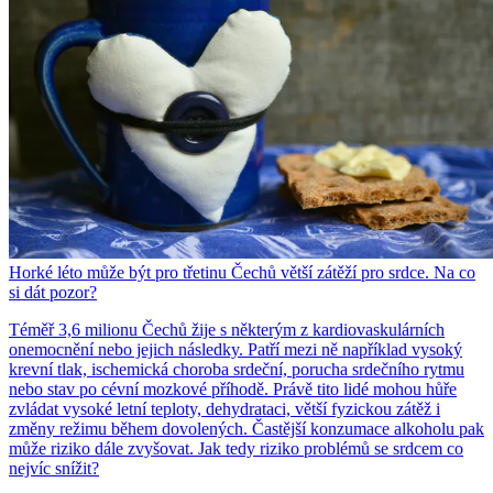
Horké léto může být pro třetinu Čechů větší zátěží pro srdce. Na co
si dát pozor?
Téměř 3,6 milionu Čechů žije s některým z kardiovaskulárních
onemocnění nebo jejich následky. Patří mezi ně například vysoký
krevní tlak, ischemická choroba srdeční, porucha srdečního rytmu
nebo stav po cévní mozkové příhodě. Právě tito lidé mohou hůře
zvládat vysoké letní teploty, dehydrataci, větší fyzickou zátěž i
změny režimu během dovolených. Častější konzumace alkoholu pak
může riziko dále zvyšovat. Jak tedy riziko problémů se srdcem co
nejvíc snížit?