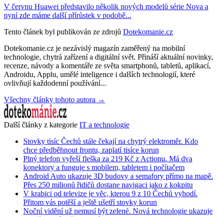
V červnu Huawei představilo několik nových modelů série Nova a
nyní zde máme další přírůstek v podobě...
Tento článek byl publikován ze zdrojů
Dotekomanie.cz
Dotekomanie.cz je nezávislý magazín zaměřený na mobilní
technologie, chytrá zařízení a digitální svět. Přináší aktuální novinky,
recenze, návody a komentáře ze světa smartphonů, tabletů, aplikací,
Androidu, Applu, umělé inteligence i dalších technologií, které
ovlivňují každodenní používání...
Všechny články tohoto autora →
Další články z kategorie
IT a technologie
Stovky tisíc Čechů stále čekají na chytrý elektroměr. Kdo
chce předběhnout frontu, zaplatí tisíce korun
Plný telefon vyřeší fleška za 219 Kč z Actionu. Má dva
konektory a funguje s mobilem, tabletem i počítačem
Android Auto ukazuje 3D budovy a semafory přímo na mapě.
Přes 250 milionů řidičů dostane navigaci jako z kokpitu
V krabici od televize je věc, kterou 9 z 10 Čechů vyhodí.
Přitom vás potěší a ještě ušetří stovky korun
Noční vidění už nemusí být zelené. Nová technologie ukazuje