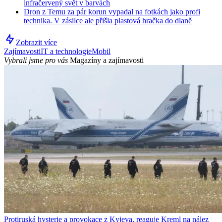
infračervený svět v barvách
Dron z Temu za pár korun vypadal na fotkách jako profi
technika. V zásilce ale přišla plastová hračka do dlaně
Zobrazit více
Zajímavosti
IT a technologie
Mobil
Vybrali jsme pro vás
Magazíny a zajímavosti
Protiruská hysterie a provokace z Kyjeva, reaguje Kreml na nález