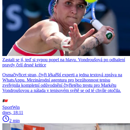
Zastali se jí, teď si sypou popel na hlavu. Vondroušová po odhalení
pravdy čelí drsné kritice
Osmačtyřicet stran, čtyři lékařští experti a jedna textová zpráva na
WhatsAppu. Mezinárodní agentura pro bezúhonnost tenisu
zveřejnila kompletní odůvodnění čtyřletého trestu pro Markétu
Vondroušovou a nálada v tenisovém světě se od té chvíle otočila.
SportWin
dnes, 18:11
2 min