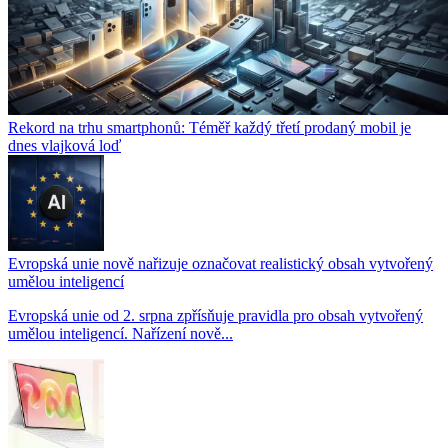
Rekord na trhu smartphonů: Téměř každý třetí prodaný mobil je
dnes vlajková loď
Evropská unie nově nařizuje označovat realistický obsah vytvořený
umělou inteligencí
Evropská unie od 2. srpna zpřísňuje pravidla pro obsah vytvořený
umělou inteligencí. Nařízení nově...