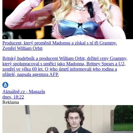
Producent, který proměnil Madonnu a získal s ní tři Grammy.
Zemřel William Orbit
Britský hudebník a producent William Orbit, držitel ceny Grammy,
který spolupracoval s umělci jako Madonna, Britney Spears a U2,
zemřel ve věku 69 let. O jeho úmrtí informovali jeho rodina a
přátelé, napsala agentura AFP.
Aktuálně.cz - Magazín
dnes, 18:22
Reklama