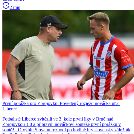
2 min
První porážka pro Zbrojovku. Povedený rozjezd nováčka uťal
Liberec
Fotbalisté Liberce zvítězili ve 3. kole první ligy v Brně nad
Zbrojovkou 1:0 a připravili nováčkovi soutěže první porážku v
soutěži. O výhře Slovanu rozhodl po hodině hry slovenský záložník