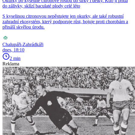
Okurky po kyselině citronové rostou do šířky i délky. Kdo ji přidá
do zálivky, sklízí baculaté plody celé léto
S kyselinou citronovou nepěstujete jen okurky, ale také robustní
zahradní ekosystém, který podporuje růst, bojuje proti chorobám a
přináší skvělou úrodu.
Chalupáři-Zahrádkáři
dnes, 18:10
2 min
Reklama