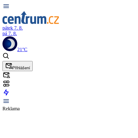
pátek 7. 8.
pá 7. 8.
21°C
Přihlášení
Reklama