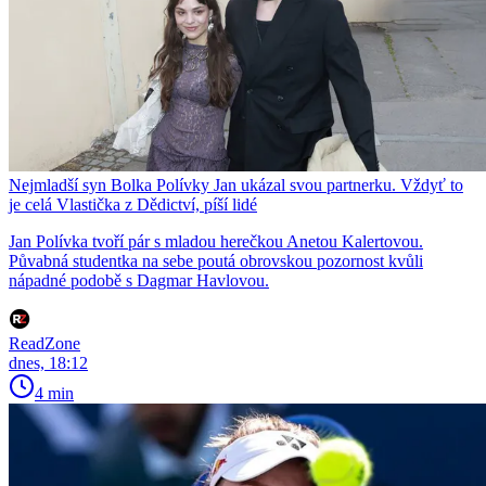
Nejmladší syn Bolka Polívky Jan ukázal svou partnerku. Vždyť to
je celá Vlastička z Dědictví, píší lidé
Jan Polívka tvoří pár s mladou herečkou Anetou Kalertovou.
Půvabná studentka na sebe poutá obrovskou pozornost kvůli
nápadné podobě s Dagmar Havlovou.
ReadZone
dnes, 18:12
4 min