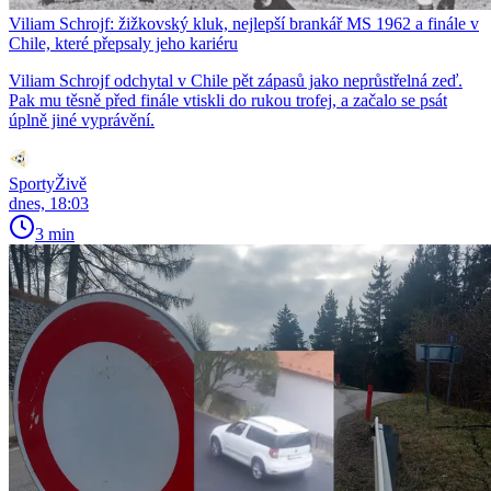
Viliam Schrojf: žižkovský kluk, nejlepší brankář MS 1962 a finále v
Chile, které přepsaly jeho kariéru
Viliam Schrojf odchytal v Chile pět zápasů jako neprůstřelná zeď.
Pak mu těsně před finále vtiskli do rukou trofej, a začalo se psát
úplně jiné vyprávění.
SportyŽivě
dnes, 18:03
3 min