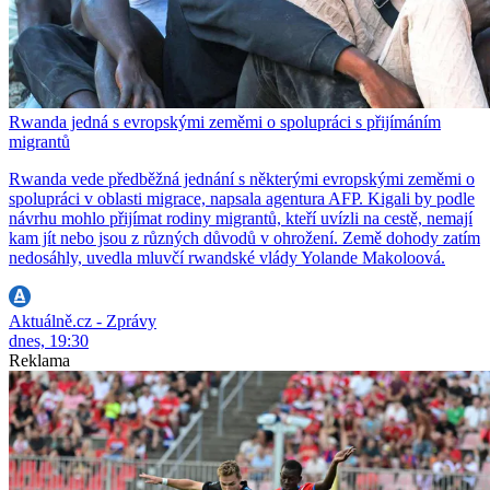
Rwanda jedná s evropskými zeměmi o spolupráci s přijímáním
migrantů
Rwanda vede předběžná jednání s některými evropskými zeměmi o
spolupráci v oblasti migrace, napsala agentura AFP. Kigali by podle
návrhu mohlo přijímat rodiny migrantů, kteří uvízli na cestě, nemají
kam jít nebo jsou z různých důvodů v ohrožení. Země dohody zatím
nedosáhly, uvedla mluvčí rwandské vlády Yolande Makoloová.
Aktuálně.cz - Zprávy
dnes, 19:30
Reklama