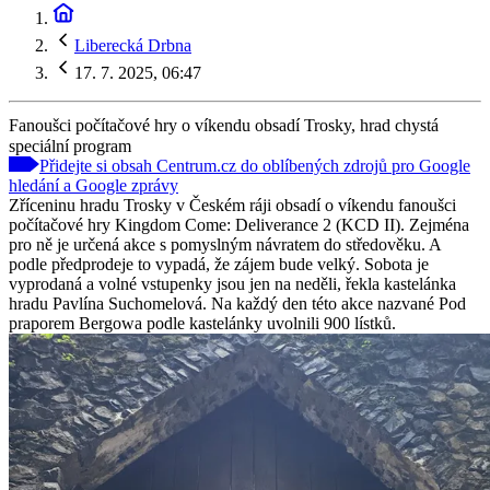
Liberecká Drbna
17. 7. 2025, 06:47
Fanoušci počítačové hry o víkendu obsadí Trosky, hrad chystá
speciální program
Přidejte si obsah Centrum.cz do oblíbených zdrojů pro Google
hledání a Google zprávy
Zříceninu hradu Trosky v Českém ráji obsadí o víkendu fanoušci
počítačové hry Kingdom Come: Deliverance 2 (KCD II). Zejména
pro ně je určená akce s pomyslným návratem do středověku. A
podle předprodeje to vypadá, že zájem bude velký. Sobota je
vyprodaná a volné vstupenky jsou jen na neděli, řekla kastelánka
hradu Pavlína Suchomelová. Na každý den této akce nazvané Pod
praporem Bergowa podle kastelánky uvolnili 900 lístků.