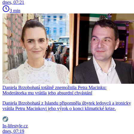
dnes, 07:21
3 min
Daniela Brzobohatá totálně znemožnila Petra Macinku:
Moderátorka mu vrátila jeho absurdní chvástání
Daniela Brzobohatá z Islandu připomněla úbytek ledovců a ironicky
vrátila Petru Macinkovi jeho výrok o konci klimatické krize.
In-lifestyle.cz
dnes, 07:19