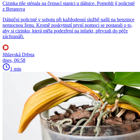
Cizinka tiše sténala na čerpací stanici u dálnice. Pomohli jí policisté
z Beranova
Dálniční policisté v sobotu při každodenní službě našli na benzince
nemocnou ženu. Kromě poskytnutí první pomoci se postarali o to,
aby si cizinku, která měla podezření na infarkt, převzali do péče
záchranáři.
Jihlavská Drbna
dnes, 06:58
1 min