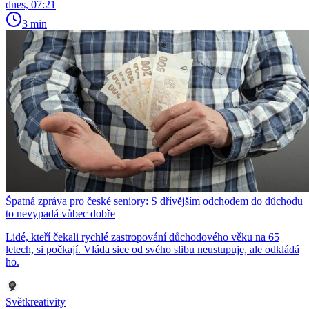
dnes, 07:21
3 min
Špatná zpráva pro české seniory: S dřívějším odchodem do důchodu
to nevypadá vůbec dobře
Lidé, kteří čekali rychlé zastropování důchodového věku na 65
letech, si počkají. Vláda sice od svého slibu neustupuje, ale odkládá
ho.
Světkreativity