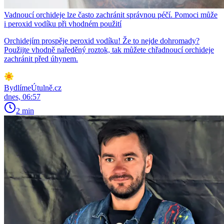
Vadnoucí orchideje lze často zachránit správnou péčí. Pomoci může
i peroxid vodíku při vhodném použití
Orchidejím prospěje peroxid vodíku! Že to nejde dohromady?
Použijte vhodně naředěný roztok, tak můžete chřadnoucí orchideje
zachránit před úhynem.
BydlímeÚtulně.cz
dnes, 06:57
2 min