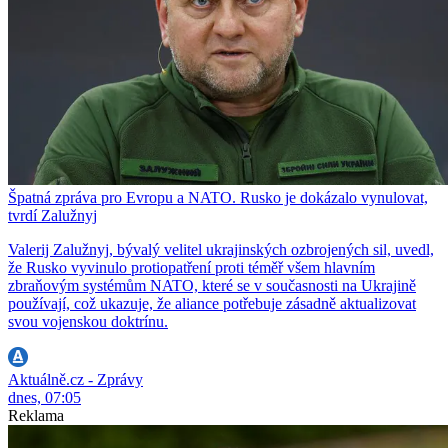
Špatná zpráva pro Evropu a NATO. Rusko je dokázalo vynulovat,
tvrdí Zalužnyj
Valerij Zalužnyj, bývalý velitel ukrajinských ozbrojených sil, uvedl,
že Rusko vyvinulo protiopatření proti téměř všem hlavním
zbraňovým systémům NATO, které se v současnosti na Ukrajině
používají, což ukazuje, že aliance potřebuje zásadně aktualizovat
svou vojenskou doktrínu.
Aktuálně.cz - Zprávy
dnes, 07:05
Reklama