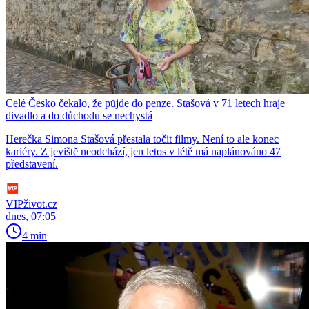
Celé Česko čekalo, že půjde do penze. Stašová v 71 letech hraje
divadlo a do důchodu se nechystá
Herečka Simona Stašová přestala točit filmy. Není to ale konec
kariéry. Z jeviště neodchází, jen letos v létě má naplánováno 47
představení.
VIPživot.cz
dnes, 07:05
4 min