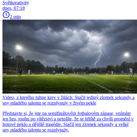
Světkreativity
dnes, 07:18
2 min
Video, z kterého tuhne krev v žilách: Stačil jediný zlomek sekundy a
sny mladého talentu se rozplynuly v živém pekle
Představte si, že jste na semifinálovém fotbalovém zápase, vnímáte
jen hru, touhu po vítězství a netušíte, že se hřiště za chvíli promění v
hotové peklo a dějiště tragédie. Stačil jen zlomek sekundy a velké
sny mladého talentu se rozplynuly.