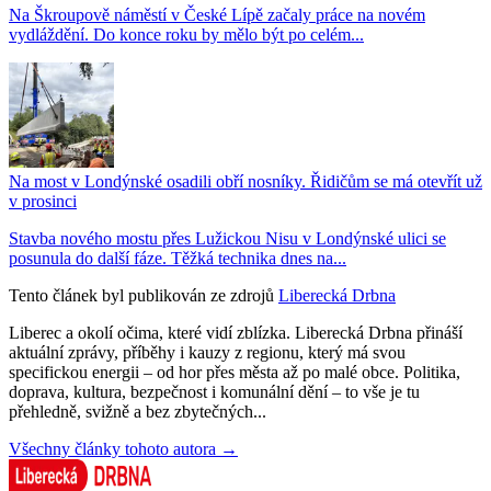
Na Škroupově náměstí v České Lípě začaly práce na novém
vydláždění. Do konce roku by mělo být po celém...
Na most v Londýnské osadili obří nosníky. Řidičům se má otevřít už
v prosinci
Stavba nového mostu přes Lužickou Nisu v Londýnské ulici se
posunula do další fáze. Těžká technika dnes na...
Tento článek byl publikován ze zdrojů
Liberecká Drbna
Liberec a okolí očima, které vidí zblízka. Liberecká Drbna přináší
aktuální zprávy, příběhy i kauzy z regionu, který má svou
specifickou energii – od hor přes města až po malé obce. Politika,
doprava, kultura, bezpečnost i komunální dění – to vše je tu
přehledně, svižně a bez zbytečných...
Všechny články tohoto autora →