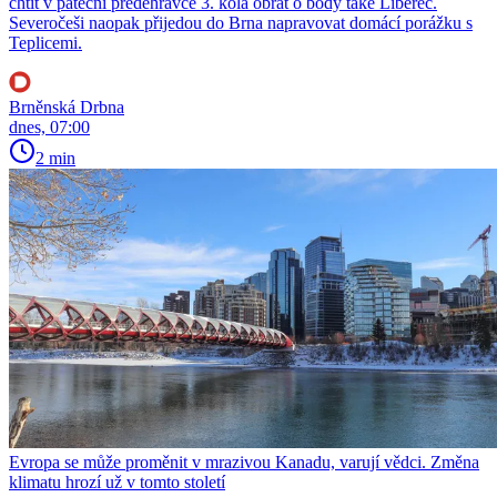
chtít v páteční předehrávce 3. kola obrat o body také Liberec.
Severočeši naopak přijedou do Brna napravovat domácí porážku s
Teplicemi.
Brněnská Drbna
dnes, 07:00
2 min
Evropa se může proměnit v mrazivou Kanadu, varují vědci. Změna
klimatu hrozí už v tomto století