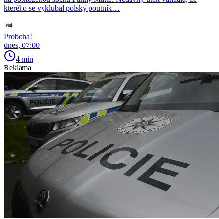
kterého se vyklubal polský poutník…
Proboha!
dnes, 07:00
4 min
Reklama