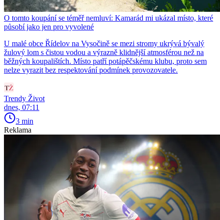
O tomto koupání se téměř nemluví: Kamarád mi ukázal místo, které
působí jako jen pro vyvolené
U malé obce Řídelov na Vysočině se mezi stromy ukrývá bývalý
žulový lom s čistou vodou a výrazně klidnější atmosférou než na
běžných koupalištích. Místo patří potápěčskému klubu, proto sem
nelze vyrazit bez respektování podmínek provozovatele.
Trendy Život
dnes, 07:11
3 min
Reklama