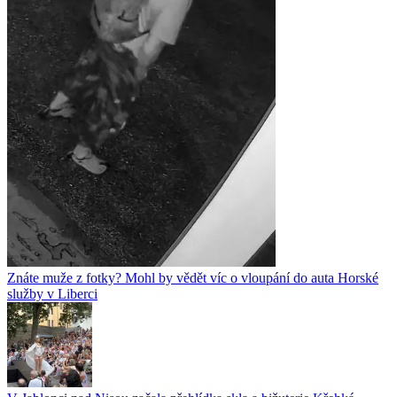
Znáte muže z fotky? Mohl by vědět víc o vloupání do auta Horské
služby v Liberci