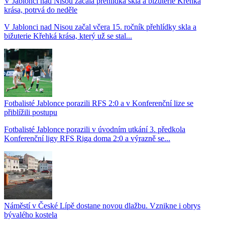
V Jablonci nad Nisou začala přehlídka skla a bižuterie Křehká
krása, potrvá do neděle
V Jablonci nad Nisou začal včera 15. ročník přehlídky skla a
bižuterie Křehká krása, který už se stal...
Fotbalisté Jablonce porazili RFS 2:0 a v Konferenční lize se
přiblížili postupu
Fotbalisté Jablonce porazili v úvodním utkání 3. předkola
Konferenční ligy RFS Riga doma 2:0 a výrazně se...
Náměstí v České Lípě dostane novou dlažbu. Vznikne i obrys
bývalého kostela