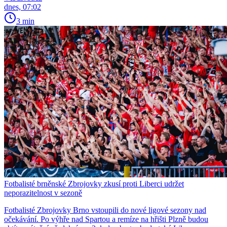
dnes, 07:02
3 min
Fotbalisté brněnské Zbrojovky zkusí proti Liberci udržet
neporazitelnost v sezoně
Fotbalisté Zbrojovky Brno vstoupili do nové ligové sezony nad
očekávání. Po výhře nad Spartou a remíze na hřišti Plzně budou