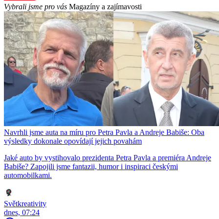
Vybrali jsme pro vás
Magazíny a zajímavosti
Navrhli jsme auta na míru pro Petra Pavla a Andreje Babiše: Oba
výsledky dokonale opovídají jejich povahám
Jaké auto by vystihovalo prezidenta Petra Pavla a premiéra Andreje
Babiše? Zapojili jsme fantazii, humor i inspiraci českými
automobilkami.
Světkreativity
dnes, 07:24