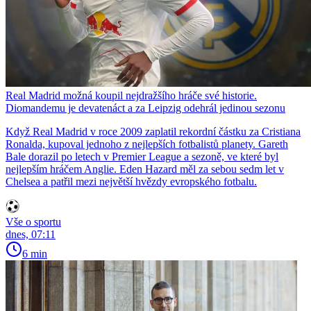
Real Madrid možná koupil nejdražšího hráče své historie.
Diomandemu je devatenáct a za Leipzig odehrál jedinou sezonu
Když Real Madrid v roce 2009 zaplatil rekordní částku za Cristiana
Ronalda, kupoval jednoho z nejlepších fotbalistů planety. Gareth
Bale dorazil po letech v Premier League a sezoně, ve které byl
nejlepším hráčem Anglie. Eden Hazard měl za sebou sedm let v
Chelsea a patřil mezi největší hvězdy evropského fotbalu.
Vše o sportu
dnes, 07:11
6 min