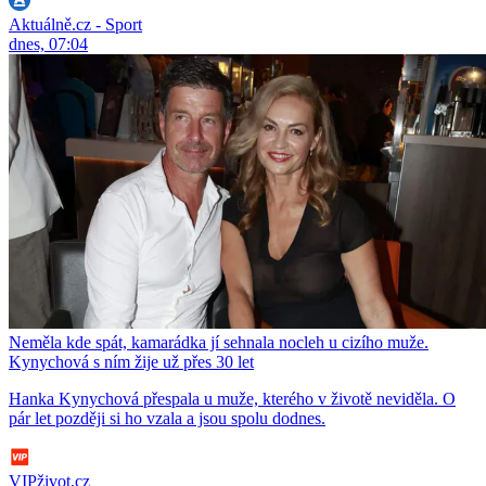
Aktuálně.cz - Sport
dnes, 07:04
Neměla kde spát, kamarádka jí sehnala nocleh u cizího muže.
Kynychová s ním žije už přes 30 let
Hanka Kynychová přespala u muže, kterého v životě neviděla. O
pár let později si ho vzala a jsou spolu dodnes.
VIPživot.cz