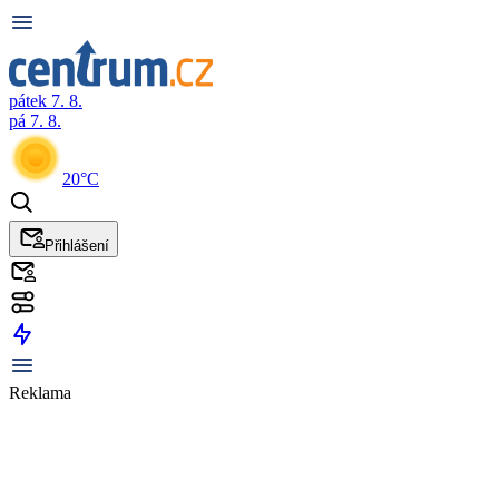
pátek 7. 8.
pá 7. 8.
20°C
Přihlášení
Reklama