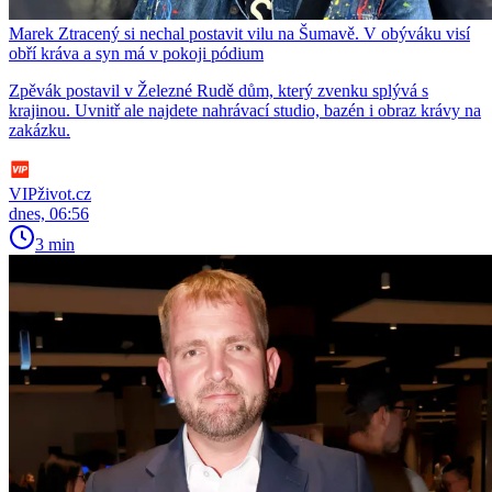
Marek Ztracený si nechal postavit vilu na Šumavě. V obýváku visí
obří kráva a syn má v pokoji pódium
Zpěvák postavil v Železné Rudě dům, který zvenku splývá s
krajinou. Uvnitř ale najdete nahrávací studio, bazén i obraz krávy na
zakázku.
VIPživot.cz
dnes, 06:56
3 min