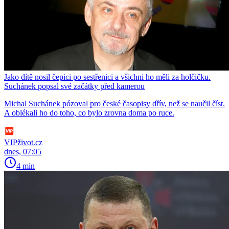
Jako dítě nosil čepici po sestřenici a všichni ho měli za holčičku.
Suchánek popsal své začátky před kamerou
Michal Suchánek pózoval pro české časopisy dřív, než se naučil číst.
A oblékali ho do toho, co bylo zrovna doma po ruce.
VIPživot.cz
dnes, 07:05
4 min