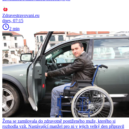
Zdravestravovani.eu
dnes, 07:15
2 min
Žena se zamilovala do zdravotně postiženého muže, kterého si
rozhodla vzít. Nastávající manžel pro ni v jejich velký den připravil