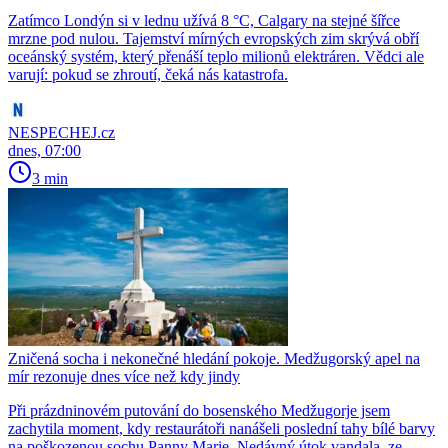
Zatímco Londýn si v lednu užívá 8 °C, Calgary na stejné šířce
mrzne pod nulou. Tajemství mírných evropských zim skrývá obří
oceánský systém, který přenáší teplo milionů elektráren. Vědci ale
varují: pokud se zhroutí, čeká nás katastrofa.
NESPECHEJ.cz
dnes, 07:00
3 min
Zničená socha i nekonečné hledání pokoje. Medžugorský apel na
mír rezonuje dnes více než kdy jindy
Při prázdninovém putování do bosenského Medžugorje jsem
zachytila moment, kdy restaurátoři nanášeli poslední tahy bílé barvy
na poškozenou sochu Panny Marie. Nedávný útok vandala, ze