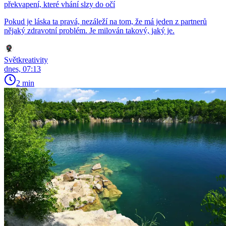
překvapení, které vhání slzy do očí
Pokud je láska ta pravá, nezáleží na tom, že má jeden z partnerů
nějaký zdravotní problém. Je milován takový, jaký je.
Světkreativity
dnes, 07:13
2 min