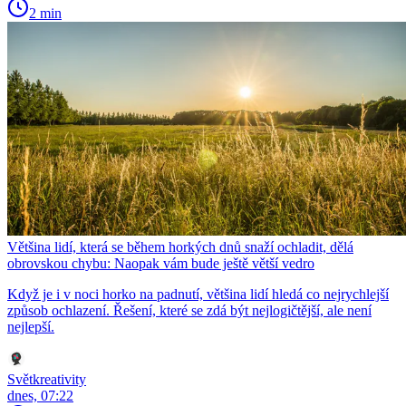
2 min
Většina lidí, která se během horkých dnů snaží ochladit, dělá
obrovskou chybu: Naopak vám bude ještě větší vedro
Když je i v noci horko na padnutí, většina lidí hledá co nejrychlejší
způsob ochlazení. Řešení, které se zdá být nejlogičtější, ale není
nejlepší.
Světkreativity
dnes, 07:22