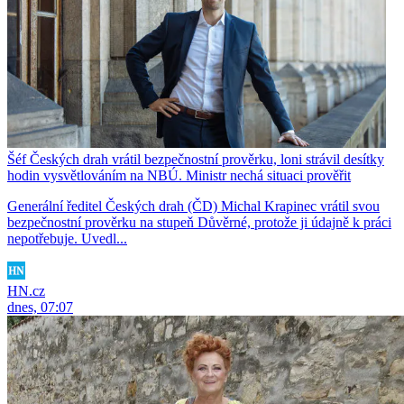
Šéf Českých drah vrátil bezpečnostní prověrku, loni strávil desítky
hodin vysvětlováním na NBÚ. Ministr nechá situaci prověřit
Generální ředitel Českých drah (ČD) Michal Krapinec vrátil svou
bezpečnostní prověrku na stupeň Důvěrné, protože ji údajně k práci
nepotřebuje. Uvedl...
HN.cz
dnes, 07:07