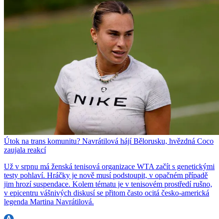
Útok na trans komunitu? Navrátilová hájí Bělorusku, hvězdná Coco
zaujala reakcí
Už v srpnu má ženská tenisová organizace WTA začít s genetickými
testy pohlaví. Hráčky je nově musí podstoupit, v opačném případě
jim hrozí suspendace. Kolem tématu je v tenisovém prostředí rušno,
v epicentru vášnivých diskusí se přitom často ocitá česko-americká
legenda Martina Navrátilová.