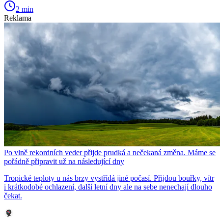
2 min
Reklama
Po vlně rekordních veder přijde prudká a nečekaná změna. Máme se
pořádně připravit už na následující dny
Tropické teploty u nás brzy vystřídá jiné počasí. Přijdou bouřky, vítr
i krátkodobé ochlazení, další letní dny ale na sebe nenechají dlouho
čekat.