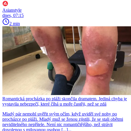
Asianstyle
dnes, 07:15
2 min
Romantická procházka po pláži skončila dramatem. Jediná chyba je
vystavila nebezpečí, které číhá u moře častěji, než se zdá
Mladý pár nemohl uvěřit svým očím, když uviděl své nohy po
procházce po pláži. Mladý muž se ženou zjistili, že se stali obětmi
neviditelného nepřítele. Není nic romantičtějšího, než strávit
dovolenou s milovanou osobou [...]...