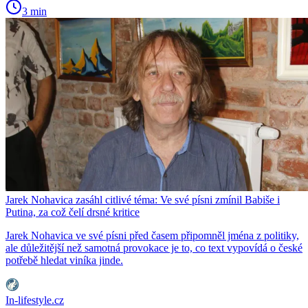
3 min
Jarek Nohavica zasáhl citlivé téma: Ve své písni zmínil Babiše i
Putina, za což čelí drsné kritice
Jarek Nohavica ve své písni před časem připomněl jména z politiky,
ale důležitější než samotná provokace je to, co text vypovídá o české
potřebě hledat viníka jinde.
In-lifestyle.cz