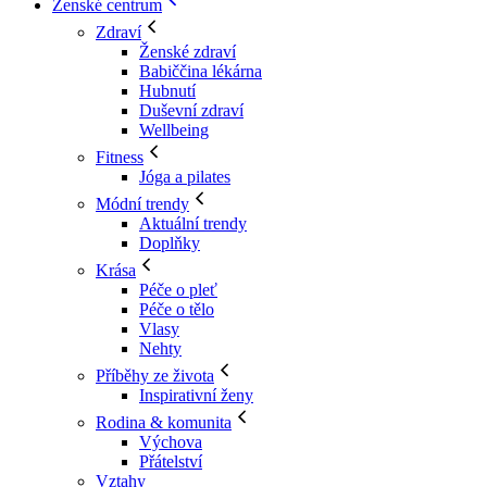
Ženské centrum
Zdraví
Ženské zdraví
Babiččina lékárna
Hubnutí
Duševní zdraví
Wellbeing
Fitness
Jóga a pilates
Módní trendy
Aktuální trendy
Doplňky
Krása
Péče o pleť
Péče o tělo
Vlasy
Nehty
Příběhy ze života
Inspirativní ženy
Rodina & komunita
Výchova
Přátelství
Vztahy