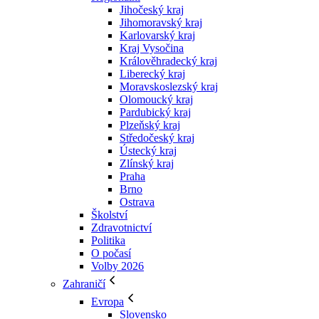
Jihočeský kraj
Jihomoravský kraj
Karlovarský kraj
Kraj Vysočina
Králověhradecký kraj
Liberecký kraj
Moravskoslezský kraj
Olomoucký kraj
Pardubický kraj
Plzeňský kraj
Středočeský kraj
Ústecký kraj
Zlínský kraj
Praha
Brno
Ostrava
Školství
Zdravotnictví
Politika
O počasí
Volby 2026
Zahraničí
Evropa
Slovensko