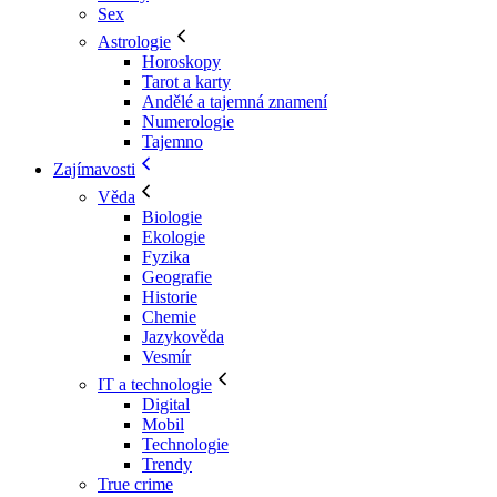
Sex
Astrologie
Horoskopy
Tarot a karty
Andělé a tajemná znamení
Numerologie
Tajemno
Zajímavosti
Věda
Biologie
Ekologie
Fyzika
Geografie
Historie
Chemie
Jazykověda
Vesmír
IT a technologie
Digital
Mobil
Technologie
Trendy
True crime