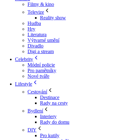
Filmy & kino
Televize
Reality show
Hudba
Hry
Literatura
Výtvarné umění
Divadlo
Digi a stream
Celebrity
Módní policie
Pro pamětníky
Nové tváře
Lifestyle
Cestování
Destinace
Rady na cesty
Bydlení
Interiery
Rady do domu
DIY
Pro kutily