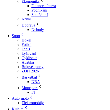
Ekonomika
Finance a burza
Podnikání
Spotřebitel
Krimi
Doprava
Nehody
Sport
Hokej
Fotbal
Tenis
Lyžování
Cyklistika
Atletika
Bojové sporty
ZOH 2026
Basketbal
NBA
Motosport
F1
Auto-moto
Elektromobily
Kultura