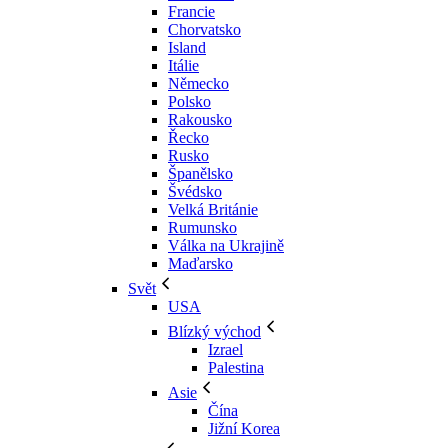
Francie
Chorvatsko
Island
Itálie
Německo
Polsko
Rakousko
Řecko
Rusko
Španělsko
Švédsko
Velká Británie
Rumunsko
Válka na Ukrajině
Maďarsko
Svět
USA
Blízký východ
Izrael
Palestina
Asie
Čína
Jižní Korea