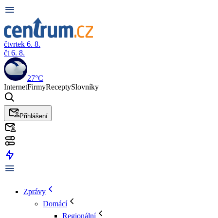
čtvrtek 6. 8.
čt 6. 8.
27°C
Internet
Firmy
Recepty
Slovníky
Přihlášení
Zprávy
Domácí
Regionální