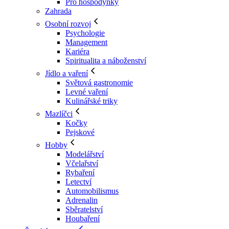
Pro hospodyňky
Zahrada
Osobní rozvoj
Psychologie
Management
Kariéra
Spiritualita a náboženství
Jídlo a vaření
Světová gastronomie
Levné vaření
Kulinářské triky
Mazlíčci
Kočky
Pejskové
Hobby
Modelářství
Včelařství
Rybaření
Letectví
Automobilismus
Adrenalin
Sběratelství
Houbaření