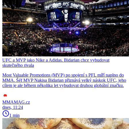
UFC a MVP jako Nike a Adidas. Bidarian chce vybudovat
skutečného rivala
Most Valuable Promotions (MVP) po spojení s PFL míří naplno do
MMA. Šéf MVP Nakisa Bidarian přiznává velký náskok UFC, jeho
cílem je ale během několika let vybudovat druhou globální značku.
MMAMAG.cz
dnes, 11:24
1 min