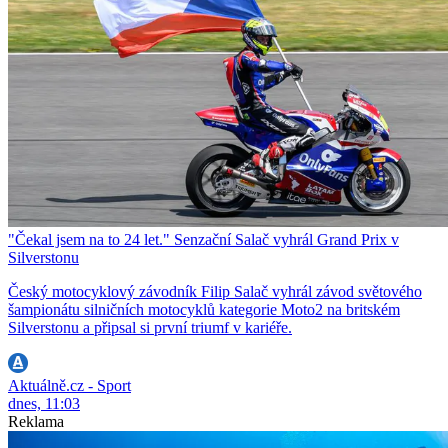
"Čekal jsem na to 24 let." Senzační Salač vyhrál Grand Prix v
Silverstonu
Český motocyklový závodník Filip Salač vyhrál závod světového
šampionátu silničních motocyklů kategorie Moto2 na britském
Silverstonu a připsal si první triumf v kariéře.
Aktuálně.cz - Sport
dnes, 11:03
Reklama