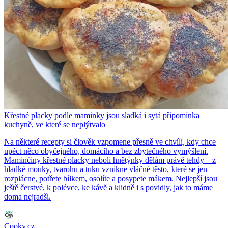
Křestné placky podle maminky jsou sladká i sytá připomínka
kuchyně, ve které se neplýtvalo
Na některé recepty si člověk vzpomene přesně ve chvíli, kdy chce
upéct něco obyčejného, domácího a bez zbytečného vymýšlení.
Maminčiny křestné placky neboli hnětýnky dělám právě tehdy – z
hladké mouky, tvarohu a tuku vznikne vláčné těsto, které se jen
rozplácne, potřete bílkem, osolíte a posypete mákem. Nejlepší jsou
ještě čerstvé, k polévce, ke kávě a klidně i s povidly, jak to máme
doma nejradši.
Cooky.cz