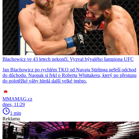
Blachowicz ve 43 letech nekončí. Vyzval bývalého šampiona UFC
Jan Blachowicz po rychlém TKO od Navaja Stirlinga neřeší odchod
do důchodu. Naopak si řekl o Roberta Whittakera, který po přestupu
do polotěžké váhy hledá další velké jméno.
MMAMAG.cz
dnes, 11:29
1 min
Reklama