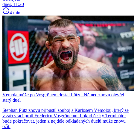
dnes, 11:20
4 min
Vémola může po Vosgrönem dostat Pütze. Němec znovu otevřel
starý duel
Stephan Pütz znovu připustil souboj s Karlosem Vémolou, který se
v září vrací proti Fredericu Vosgrönemu. Pokud český Terminátor
bude pokračovat, jeden z nejdéle odkládaných duelů může znovu
ožít.