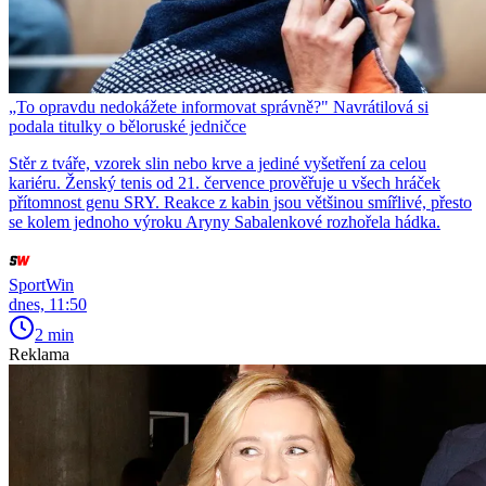
„To opravdu nedokážete informovat správně?" Navrátilová si
podala titulky o běloruské jedničce
Stěr z tváře, vzorek slin nebo krve a jediné vyšetření za celou
kariéru. Ženský tenis od 21. července prověřuje u všech hráček
přítomnost genu SRY. Reakce z kabin jsou většinou smířlivé, přesto
se kolem jednoho výroku Aryny Sabalenkové rozhořela hádka.
SportWin
dnes, 11:50
2 min
Reklama