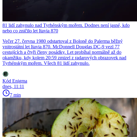
81 lidí zahynulo nad Tyrhénským mořem. Dodnes není jasné, kdo
nebo co zničilo let Itavia 870
Večer 27. června 1980 odstartoval z Boloně do Palerma běžný
vnitrostátní let Itavia 870. McDonnell Douglas DC-9 vezl 77
cestujících a čtyři členy posádky. Let probíhal normálně až do
okamžiku, kdy kolem 20:59 zmizel z radarových obrazovek nad
Tyrhénským mořem. Všech 81 lidí zahynulo.
Kód Enigma
dnes, 11:11
7 min