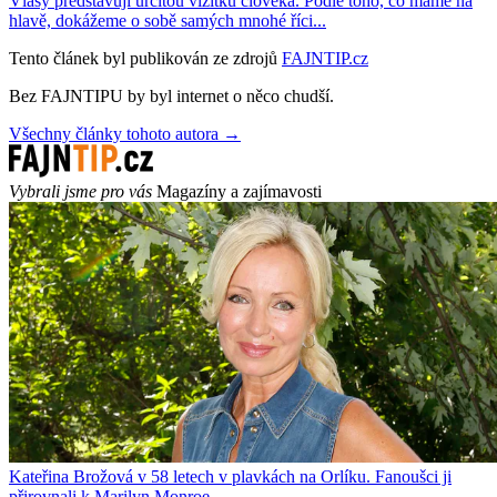
Vlasy představují určitou vizitku člověka. Podle toho, co máme na
hlavě, dokážeme o sobě samých mnohé říci...
Tento článek byl publikován ze zdrojů
FAJNTIP.cz
Bez FAJNTIPU by byl internet o něco chudší.
Všechny články tohoto autora →
Vybrali jsme pro vás
Magazíny a zajímavosti
Kateřina Brožová v 58 letech v plavkách na Orlíku. Fanoušci ji
přirovnali k Marilyn Monroe