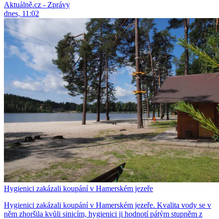
Aktuálně.cz - Zprávy
dnes, 11:02
Hygienici zakázali koupání v Hamerském jezeře
Hygienici zakázali koupání v Hamerském jezeře. Kvalita vody se v
něm zhoršila kvůli sinicím, hygienici ji hodnotí pátým stupněm z