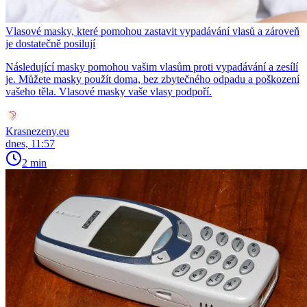
Vlasové masky, které pomohou zastavit vypadávání vlasů a zároveň
je dostatečně posilují
Následující masky pomohou vašim vlasům proti vypadávání a zesílí
je. Můžete masky použít doma, bez zbytečného odpadu a poškození
vašeho těla. Vlasové masky vaše vlasy podpoří.
Krasnezeny.eu
dnes, 11:57
2 min