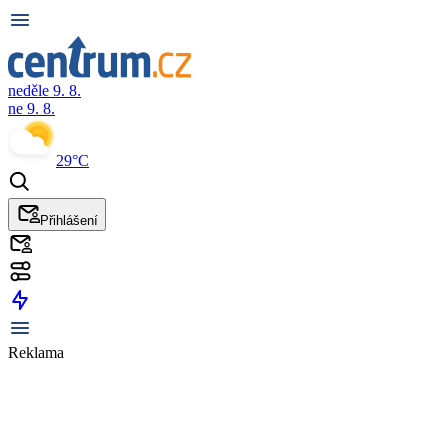
neděle 9. 8.
ne 9. 8.
29°C
Přihlášení
Reklama