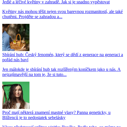
Jedlé a léčivé květiny v zahradě. Jak si je snadno vypěstovat
Květiny nás mohou těšit nejen svou barevnou rozmanitostí, ale také
chutěmi. Projděte se zahradou a...
Sbírání hub: Český fenomén, který se dědí z generace na generaci a
pořád nás baví
Jen málokde je sbírání hub tak rozšířeným koníčkem jako u nás. A
nejzajímavější na tom je, že si tuto...
Proč mají některá znamení mastné vlasy? Panna geneticky, u
Blíženců je to nedostatek sebelásky