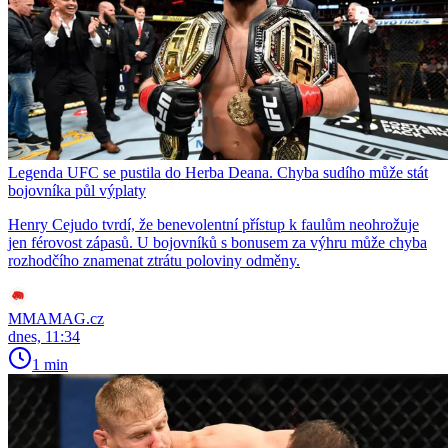
Legenda UFC se pustila do Herba Deana. Chyba sudího může stát
bojovníka půl výplaty
Henry Cejudo tvrdí, že benevolentní přístup k faulům neohrožuje
jen férovost zápasů. U bojovníků s bonusem za výhru může chyba
rozhodčího znamenat ztrátu poloviny odměny.
MMAMAG.cz
dnes, 11:34
1 min