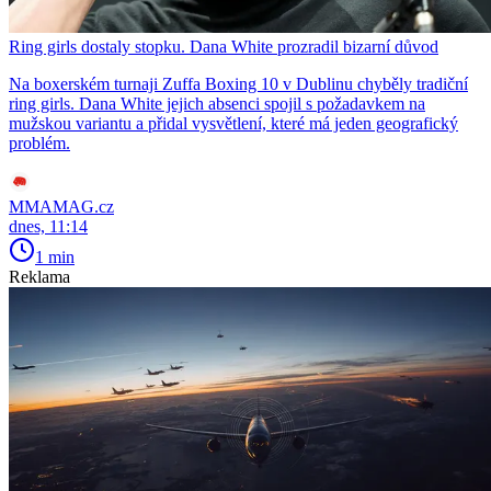
Ring girls dostaly stopku. Dana White prozradil bizarní důvod
Na boxerském turnaji Zuffa Boxing 10 v Dublinu chyběly tradiční
ring girls. Dana White jejich absenci spojil s požadavkem na
mužskou variantu a přidal vysvětlení, které má jeden geografický
problém.
MMAMAG.cz
dnes, 11:14
1 min
Reklama