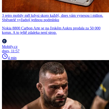
3 retro mobily měl kdysi skoro každý, dnes vám vynesou i milion.
Sběratelé vyžadují jedinou podmínku
Nokia 8800 Carbon Arte se na českém Aukru prodala za 50 000
korun. A to ještě zdaleka není strop.
Mobify.cz
dnes, 11:57
4 min