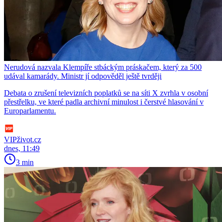
Nerudová nazvala Klempíře stbáckým práskačem, který za 500
udával kamarády. Ministr jí odpověděl ještě tvrději
Debata o zrušení televizních poplatků se na síti X zvrhla v osobní
přestřelku, ve které padla archivní minulost i čerstvé hlasování v
Europarlamentu.
VIPživot.cz
dnes, 11:49
3 min