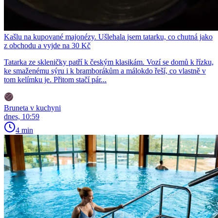
Kašlu na kupované majonézy. Ušlehala jsem tatarku, co chutná jako
z obchodu a vyjde na 30 Kč
Tatarka ze skleničky patří k českým klasikám. Vozí se domů k řízku,
ke smaženému sýru i k bramborákům a málokdo řeší, co vlastně v
tom kelímku je. Přitom stačí pár...
Bruneta v kuchyni
dnes, 10:59
4 min