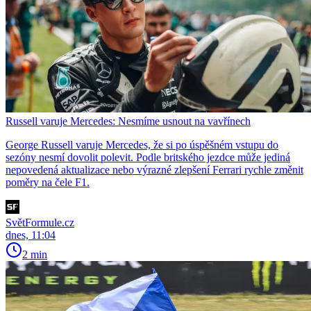
Russell varuje Mercedes: Nesmíme usnout na vavřínech
George Russell varuje Mercedes, že si po úspěšném vstupu do
sezóny nesmí dovolit polevit. Podle britského jezdce může jediná
nepovedená aktualizace nebo výrazné zlepšení Ferrari rychle změnit
poměry na čele F1.
SvětFormule.cz
dnes, 11:04
2 min