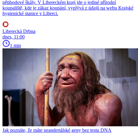
pětibodové škály. V Libereckém kraji jde o jediné přírodní
koupaliště, kde je zákaz koupání, vyplývá z údajů na webu Krajské
hygienické stanice v Liberci.
Liberecká Drbna
dnes, 11:00
1 min
Jak poznáte, že máte neandertálské geny bez testu DNA