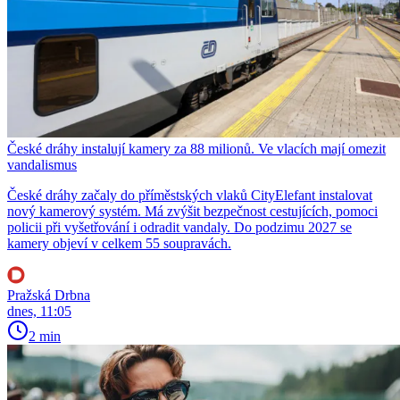
České dráhy instalují kamery za 88 milionů. Ve vlacích mají omezit
vandalismus
České dráhy začaly do příměstských vlaků CityElefant instalovat
nový kamerový systém. Má zvýšit bezpečnost cestujících, pomoci
policii při vyšetřování i odradit vandaly. Do podzimu 2027 se
kamery objeví v celkem 55 soupravách.
Pražská Drbna
dnes, 11:05
2 min