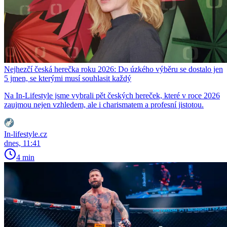
Nejhezčí česká herečka roku 2026: Do úzkého výběru se dostalo jen
5 jmen, se kterými musí souhlasit každý
Na In-Lifestyle jsme vybrali pět českých hereček, které v roce 2026
zaujmou nejen vzhledem, ale i charismatem a profesní jistotou.
In-lifestyle.cz
dnes, 11:41
4 min