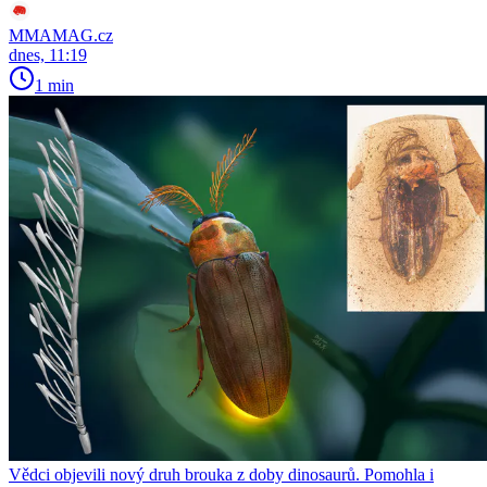
MMAMAG.cz
dnes, 11:19
1 min
Vědci objevili nový druh brouka z doby dinosaurů. Pomohla i