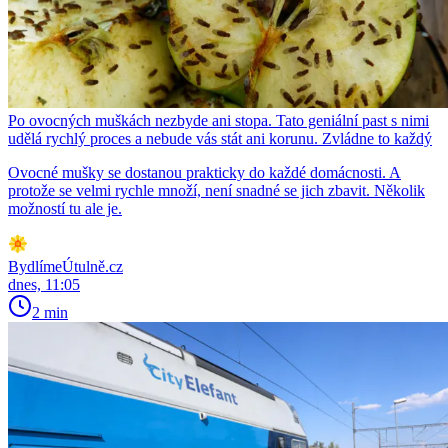
Po ovocných muškách nezbyde ani stopa. Tato geniální past s nimi
udělá rychlý proces a nebude vás stát ani korunu. Zvládne to každý
Ovocné mušky se dostanou prakticky do každé domácnosti. A
protože se velmi rychle množí, není snadné se jich zbavit. Několik
možností tu ale je.
BydlímeÚtulně.cz
dnes, 11:05
2 min