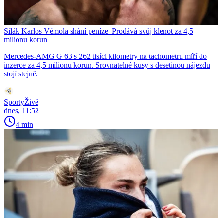
Silák Karlos Vémola shání peníze. Prodává svůj klenot za 4,5
milionu korun
Mercedes-AMG G 63 s 262 tisíci kilometry na tachometru míří do
inzerce za 4,5 milionu korun. Srovnatelné kusy s desetinou nájezdu
stojí stejně.
SportyŽivě
dnes, 11:52
4 min