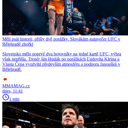
Měli psát historii, přišly dvě porážky. Slovákům galavečer UFC v
Bělehradě zhořkl
Slovensko mělo poprvé dva bojovníky na jedné kartě UFC, výhra
však nepřišla. Trenér Ján Hudák po porážkách Ľudovíta Kleina a
Vlasta Čepa vyzdvihl především atmosféru a podporu fanoušků v
Bělehradě.
MMAMAG.cz
dnes, 11:41
1 min