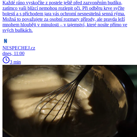
Každé ráno vyskočíte z postele ještě před zazvoněním budíku,
zatímco vaši blízcí nemohou rozlepit oči. Při odběru krve syčíte
bolestí a s příchodem jara vás ochromí nesnesitelná senná rýma.
Možná to považujete za osobní rozmary přírody, ale pravda leží
mnohem hlouběji v minulosti – v tajemství, které nosíte přímo ve
svých buňkách.
NESPECHEJ.cz
dnes, 11:00
3 min