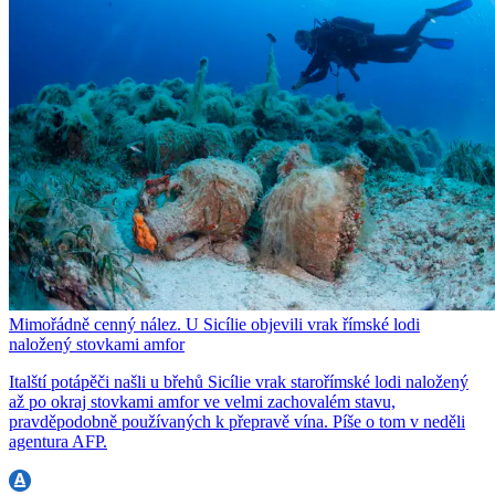
Mimořádně cenný nález. U Sicílie objevili vrak římské lodi
naložený stovkami amfor
Italští potápěči našli u břehů Sicílie vrak starořímské lodi naložený
až po okraj stovkami amfor ve velmi zachovalém stavu,
pravděpodobně používaných k přepravě vína. Píše o tom v neděli
agentura AFP.