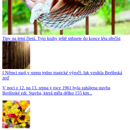
Tipy na letní čtení. Tyto knihy ještě stihnete do konce léta přečíst
I Němci mají v srpnu jedno tragické výročí: Jak vznikla Berlínská
zeď
V noci z 12. na 13. srpna v roce 1961 byla zahájena stavba
Berlínské zdi. Stavba, která měla délku 155 km...