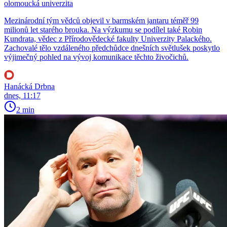
olomoucká univerzita
Mezinárodní tým vědců objevil v barmském jantaru téměř 99
milionů let starého brouka. Na výzkumu se podílel také Robin
Kundrata, vědec z Přírodovědecké fakulty Univerzity Palackého.
Zachovalé tělo vzdáleného předchůdce dnešních světlušek poskytlo
výjimečný pohled na vývoj komunikace těchto živočichů.
Hanácká Drbna
dnes, 11:17
2 min