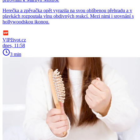
Herečka a zpěvačka opět vyrazila na svou oblíbenou přehradu a v
plavkách rozpoutala vlnu obdivných reakcí. Mezi nimi i srovnání s
hollywoodskou ikonou.
VIPživot.cz
dnes, 11:58
3 min