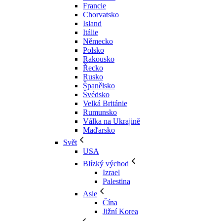
Francie
Chorvatsko
Island
Itálie
Německo
Polsko
Rakousko
Řecko
Rusko
Španělsko
Švédsko
Velká Británie
Rumunsko
Válka na Ukrajině
Maďarsko
Svět
USA
Blízký východ
Izrael
Palestina
Asie
Čína
Jižní Korea