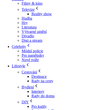
Filmy & kino
Televize
Reality show
Hudba
Hry
Literatura
Výtvarné umění
Divadlo
Digi a stream
Celebrity
Módní policie
Pro pamětníky
Nové tváře
Lifestyle
Cestování
Destinace
Rady na cesty
Bydlení
Interiery
Rady do domu
DIY
Pro kutily