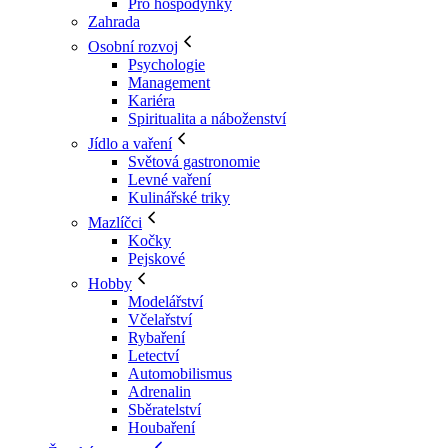
Pro hospodyňky
Zahrada
Osobní rozvoj
Psychologie
Management
Kariéra
Spiritualita a náboženství
Jídlo a vaření
Světová gastronomie
Levné vaření
Kulinářské triky
Mazlíčci
Kočky
Pejskové
Hobby
Modelářství
Včelařství
Rybaření
Letectví
Automobilismus
Adrenalin
Sběratelství
Houbaření