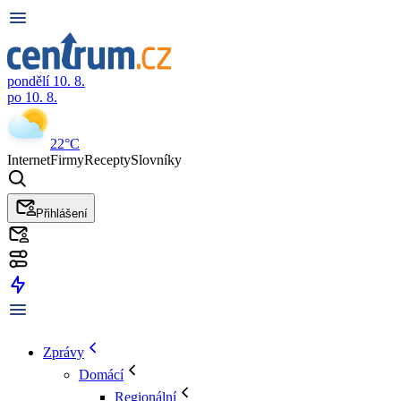
pondělí 10. 8.
po 10. 8.
22°C
Internet
Firmy
Recepty
Slovníky
Přihlášení
Zprávy
Domácí
Regionální