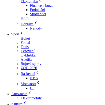
Ekonomika
Finance a burza
Podnikání
Spotřebitel
Krimi
Doprava
Nehody
Sport
Hokej
Fotbal
Tenis
Lyžování
Cyklistika
Atletika
Bojové sporty
ZOH 2026
Basketbal
NBA
Motosport
F1
Auto-moto
Elektromobily
Kultura