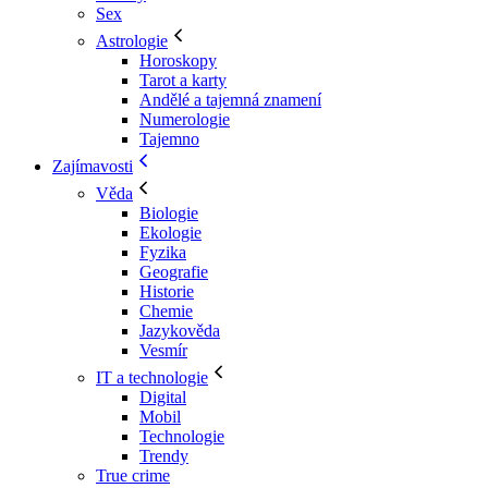
Sex
Astrologie
Horoskopy
Tarot a karty
Andělé a tajemná znamení
Numerologie
Tajemno
Zajímavosti
Věda
Biologie
Ekologie
Fyzika
Geografie
Historie
Chemie
Jazykověda
Vesmír
IT a technologie
Digital
Mobil
Technologie
Trendy
True crime