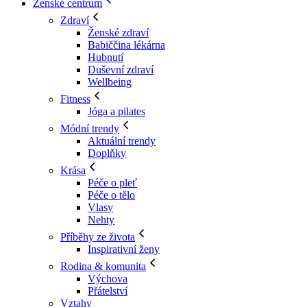
Ženské centrum
Zdraví
Ženské zdraví
Babiččina lékárna
Hubnutí
Duševní zdraví
Wellbeing
Fitness
Jóga a pilates
Módní trendy
Aktuální trendy
Doplňky
Krása
Péče o pleť
Péče o tělo
Vlasy
Nehty
Příběhy ze života
Inspirativní ženy
Rodina & komunita
Výchova
Přátelství
Vztahy