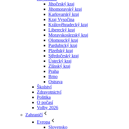
Jihočeský kraj
Jihomoravský kraj
Karlovarský kraj
Kraj Vysočina
Králověhradecký kraj
Liberecký kraj
Moravskoslezský kraj
Olomoucký kraj
Pardubický kraj
Plzeňský kraj
Středočeský kraj
Ústecký kraj
Zlínský kraj
Praha
Brno
Ostrava
Školství
Zdravotnictví
Politika
O počasí
Volby 2026
Zahraničí
Evropa
Slovensko