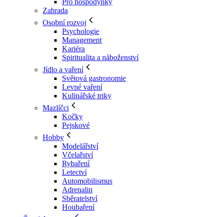
Pro hospodyňky
Zahrada
Osobní rozvoj
Psychologie
Management
Kariéra
Spiritualita a náboženství
Jídlo a vaření
Světová gastronomie
Levné vaření
Kulinářské triky
Mazlíčci
Kočky
Pejskové
Hobby
Modelářství
Včelařství
Rybaření
Letectví
Automobilismus
Adrenalin
Sběratelství
Houbaření