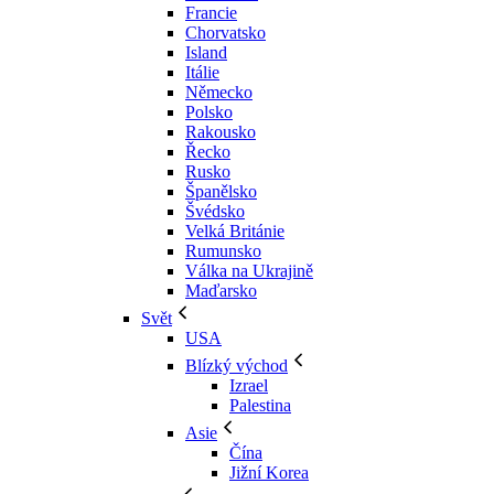
Francie
Chorvatsko
Island
Itálie
Německo
Polsko
Rakousko
Řecko
Rusko
Španělsko
Švédsko
Velká Británie
Rumunsko
Válka na Ukrajině
Maďarsko
Svět
USA
Blízký východ
Izrael
Palestina
Asie
Čína
Jižní Korea