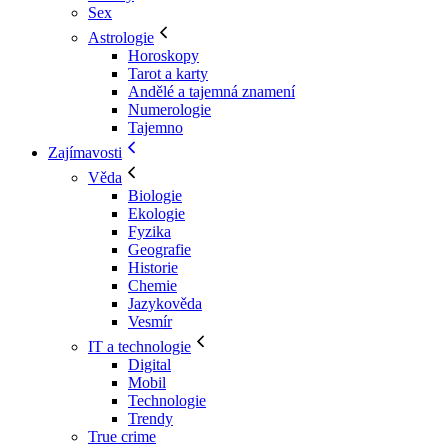
Sex
Astrologie
Horoskopy
Tarot a karty
Andělé a tajemná znamení
Numerologie
Tajemno
Zajímavosti
Věda
Biologie
Ekologie
Fyzika
Geografie
Historie
Chemie
Jazykověda
Vesmír
IT a technologie
Digital
Mobil
Technologie
Trendy
True crime