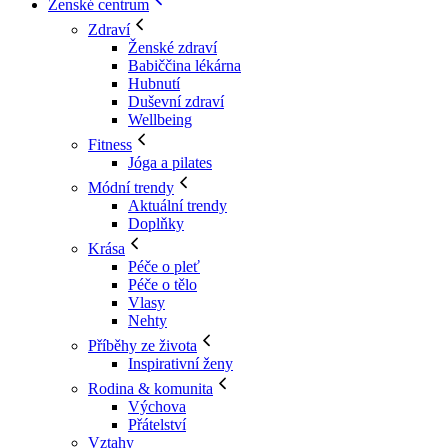
Ženské centrum
Zdraví
Ženské zdraví
Babiččina lékárna
Hubnutí
Duševní zdraví
Wellbeing
Fitness
Jóga a pilates
Módní trendy
Aktuální trendy
Doplňky
Krása
Péče o pleť
Péče o tělo
Vlasy
Nehty
Příběhy ze života
Inspirativní ženy
Rodina & komunita
Výchova
Přátelství
Vztahy