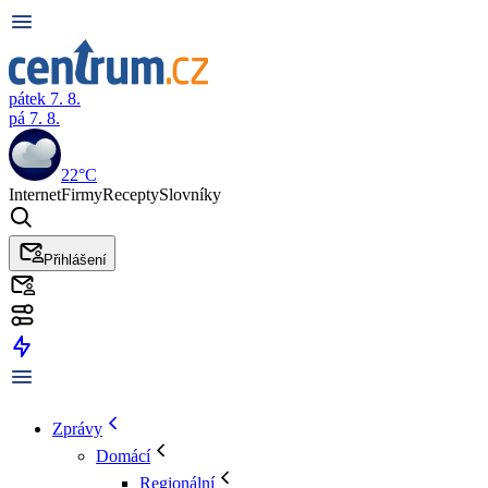
pátek 7. 8.
pá 7. 8.
22°C
Internet
Firmy
Recepty
Slovníky
Přihlášení
Zprávy
Domácí
Regionální