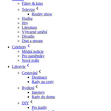
Filmy & kino
Televize
Reality show
Hudba
Hry
Literatura
Výtvarné umění
Divadlo
Digi a stream
Celebrity
Módní policie
Pro pamětníky
Nové tváře
Lifestyle
Cestování
Destinace
Rady na cesty
Bydlení
Interiery
Rady do domu
DIY
Pro kutily