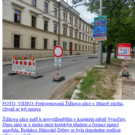
FOTO, VIDEO: Frekventovaná Žižkova ulice v Jihlavě ztichla,
chystá se její oprava
Žižkova ulice patří k nejvytíženějším v krajském městě Vysočiny.
Dnes ráno se v úseku mezi krajským úřadem a čerpací stanicí
uzavřela. Redakce Jihlavské Drbny se byla dopoledne podívat