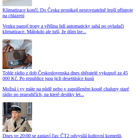
Klimatizace končí. Do Česka pronikají nesrovnatelně lepší přístroje
na chlazení
Venku panují tropy a většina lidí automaticky sahá po ovladači
klimatizace. Málokdo ale tuší, že dům lze...
Tohle rádio z dob Československa dnes sběratelé vykupují za 45
000 Kč. Po republice jsou jich desetitisíce kusů
Možná i vy máte na půdě nebo v zaprášeném koutě chalupy staré
rádio po prarodičích, na které desítky let...
Dnes ve 20:00 se zastaví čas: ČT2 odvysílá kultovní komedii,