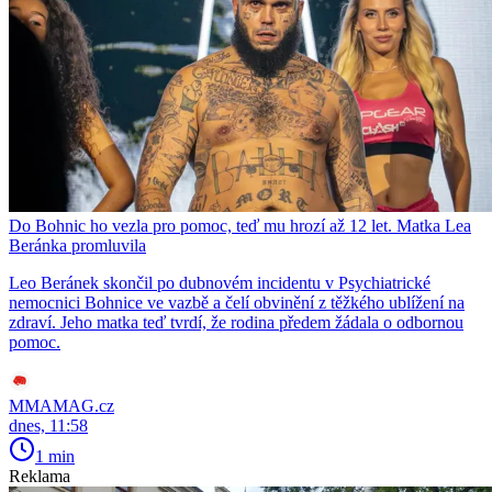
Do Bohnic ho vezla pro pomoc, teď mu hrozí až 12 let. Matka Lea
Beránka promluvila
Leo Beránek skončil po dubnovém incidentu v Psychiatrické
nemocnici Bohnice ve vazbě a čelí obvinění z těžkého ublížení na
zdraví. Jeho matka teď tvrdí, že rodina předem žádala o odbornou
pomoc.
MMAMAG.cz
dnes, 11:58
1 min
Reklama