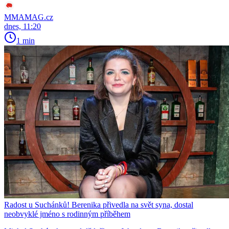
MMAMAG.cz
dnes, 11:20
1 min
Radost u Suchánků! Berenika přivedla na svět syna, dostal
neobvyklé jméno s rodinným příběhem