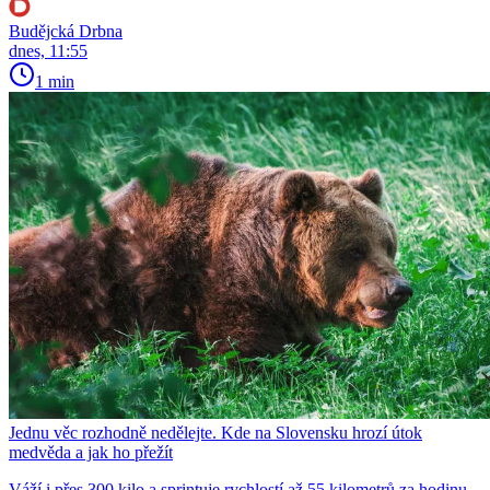
Budějcká Drbna
dnes, 11:55
1 min
Jednu věc rozhodně nedělejte. Kde na Slovensku hrozí útok
medvěda a jak ho přežít
Váží i přes 300 kilo a sprintuje rychlostí až 55 kilometrů za hodinu.