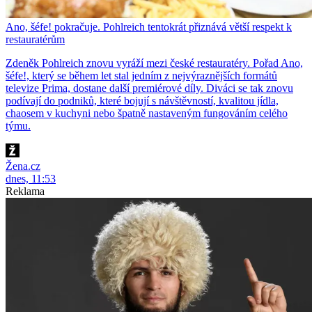
Ano, šéfe! pokračuje. Pohlreich tentokrát přiznává větší respekt k
restauratérům
Zdeněk Pohlreich znovu vyráží mezi české restauratéry. Pořad Ano,
šéfe!, který se během let stal jedním z nejvýraznějších formátů
televize Prima, dostane další premiérové díly. Diváci se tak znovu
podívají do podniků, které bojují s návštěvností, kvalitou jídla,
chaosem v kuchyni nebo špatně nastaveným fungováním celého
týmu.
Žena.cz
dnes, 11:53
Reklama