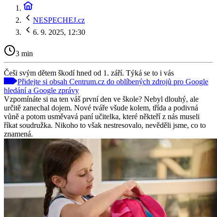
NESPECHEJ.cz
6. 9. 2025, 12:30
3 min
Češi svým dětem škodí hned od 1. září. Týká se to i vás
Přidejte si obsah Centrum.cz do oblíbených zdrojů pro Google
hledání a Google zprávy
Vzpomínáte si na ten váš první den ve škole? Nebyl dlouhý, ale
určitě zanechal dojem. Nové tváře všude kolem, třída a podivná
vůně a potom usměvavá paní učitelka, které někteří z nás museli
říkat soudružka. Nikoho to však nestresovalo, nevěděli jsme, co to
znamená.