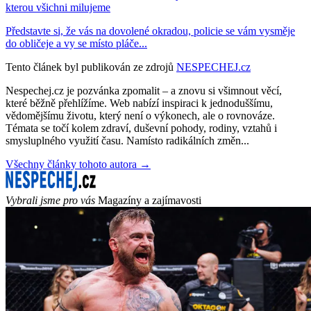
kterou všichni milujeme
Představte si, že vás na dovolené okradou, policie se vám vysměje
do obličeje a vy se místo pláče...
Tento článek byl publikován ze zdrojů
NESPECHEJ.cz
Nespechej.cz je pozvánka zpomalit – a znovu si všimnout věcí,
které běžně přehlížíme. Web nabízí inspiraci k jednoduššímu,
vědomějšímu životu, který není o výkonech, ale o rovnováze.
Témata se točí kolem zdraví, duševní pohody, rodiny, vztahů i
smysluplného využití času. Namísto radikálních změn...
Všechny články tohoto autora →
Vybrali jsme pro vás
Magazíny a zajímavosti