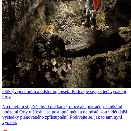
Odkrývají chodbu a odstraňují písek. Podívejte se, jak teď vypadají
Orty
Na otevření si ještě chvíli počkáme, práce ale pokračují. Unikátní
podzemí Orty u Hosína se postupně mění a na místě jsou vidět další
výsledky plánovaného zpřístupnění. Podívejte se, jak to tam nyní
vypadá.