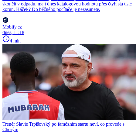
skončit v odpadu, mají dnes katalogovou hodnotu přes čtyři sta tisíc
korun. Háček? Do běžného počítače je nezasunete.
Mobify.cz
dnes, 11:18
4 min
Trenér Slavie Trpišovský po famózním startu neví, co provede s
Chorým