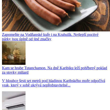
Zapomeňte na Vodňanské kuře i na Krahulík. Nejlepší poctivé
párky jsou úplně od jiné značky
Kam se hrabe Tutanchamon. Na dně Karibiku leží pohřbený poklad
za stovky miliard
V hloubce šesti set metrů pod hladinou Karibského moře odpočívá
vrak, který v sobě ukrývá nepředstavitelné...