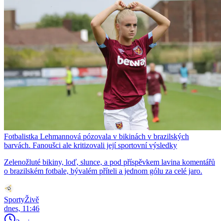
Fotbalistka Lehmannová pózovala v bikinách v brazilských
barvách. Fanoušci ale kritizovali její sportovní výsledky
Zelenožluté bikiny, loď, slunce, a pod příspěvkem lavina komentářů
o brazilském fotbale, bývalém příteli a jednom gólu za celé jaro.
SportyŽivě
dnes, 11:46