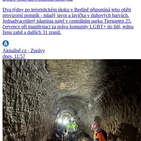
Dva týdny po teroristickém útoku v Berlíně připomíná jeho oběti
provizorní pomník - mladý javor a lavička v duhových barvách.
Jednadvacetiletý islamista najel v centrálním parku Tiergarten 25.
července při manifestaci za práva komunity LGBT+ do lidí, jednu
ženu zabil a dalších 31 zranil.
Aktuálně.cz - Zprávy
dnes, 11:57