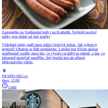
Zapomeňte na Vodňanské kuře i na Krahulík. Nejlepší poctivé
párky jsou úplně od jiné značky
Vídeňské párky patří mezi stálice českých lednic. Jak vybrat ty
nejlepší? Obalem se řídit nemůžeme. Letošní test dTestu ukázal
nepříjemné rozdíly mezi tím, co výrobci uvádějí na etiketě, a tím, co
laboratoř skutečně naměřila. Jiný letošní test ale přinesl
překvapivého vítěze.
NESPECHEJ.cz
dnes, 12:00
3 min