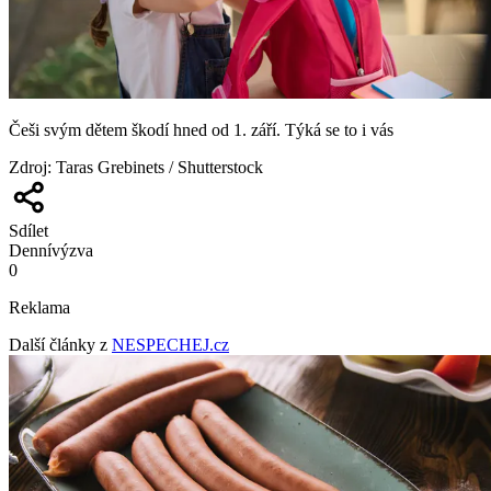
Češi svým dětem škodí hned od 1. září. Týká se to i vás
Zdroj
:
Taras Grebinets / Shutterstock
Sdílet
Denní
výzva
0
Reklama
Další články z
NESPECHEJ.cz