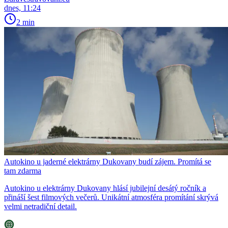
dnes, 11:24
2 min
Autokino u jaderné elektrárny Dukovany budí zájem. Promítá se
tam zdarma
Autokino u elektrárny Dukovany hlásí jubilejní desátý ročník a
přináší šest filmových večerů. Unikátní atmosféra promítání skrývá
velmi netradiční detail.