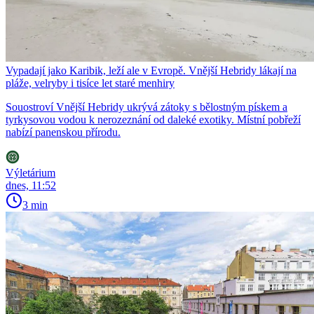
Vypadají jako Karibik, leží ale v Evropě. Vnější Hebridy lákají na
pláže, velryby i tisíce let staré menhiry
Souostroví Vnější Hebridy ukrývá zátoky s bělostným pískem a
tyrkysovou vodou k nerozeznání od daleké exotiky. Místní pobřeží
nabízí panenskou přírodu.
Výletárium
dnes, 11:52
3 min