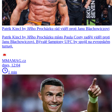
Patrik Kincl by Jiřího Procházku rád viděl proti Janu Błachowiczovi
Patrik Kincl by Jiřího Procházku místo Paula Costy raději viděl proti
Janu Błachowiczovi. Bývalé šampiony UFC by spojil na evropském
turnaji.
MMAMAG.cz
dnes, 12:04
1 min