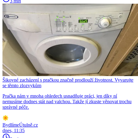
3 min
Šikovné zacházení s pračkou značně prodlouží životnost. Vyvarujte
se těmto zlozvykům
Pračka nám v mnoha ohledech usnadňuje práci, jen díky ní
nemusíme dodnes stát nad valchou. Takže jí zkuste věnovat trochu
správné péče.
BydlímeÚtulně.cz
dnes, 11:35