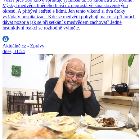
Výskyt medvěda hnědého hlásí už naprostá většina slovenských
okresů. A přibývá i střetů s lidmi. Jen tento víkend si dva útoky
vyžádaly hospitalizaci. Kde se medvědi pohybují, na co si při túrách
dávat pozor a jak se při setkání s medvědem zachovat? Jedné
instinktivní reakci se rozhodně vyhněte.
Aktuálně.cz - Zprávy
dnes, 11:54