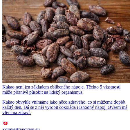
Kakao není jen základem oblíbeného nápoje. Těchto 5 vlastností
může příznivě působit na lidský organismus
Kakao obvykle vnímáme jako něco zdravého, co si můžeme dopřát
každý den. Dá se z něj vyrobit čokoláda i lahodný nápoj. Ovšem má
vliv i na zdraví.
Zdravestravovani.eu