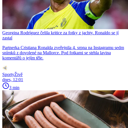
Georgina Rodríguez čelila kritice za fotky z jachty. Ronaldo se jí
zastal
Partnerka Cristiana Ronalda zveřejnila 4. srpna na Instagramu sedm
snímků z dovolené na Mallorce. Pod fotkami se strhla lavina
komentářů o jejím těle.
SportyŽivě
dnes, 12:01
3 min