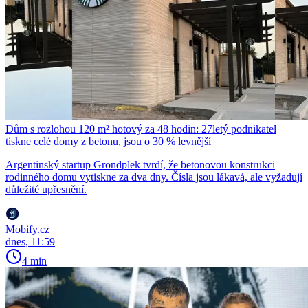
Dům s rozlohou 120 m² hotový za 48 hodin: 27letý podnikatel
tiskne celé domy z betonu, jsou o 30 % levnější
Argentinský startup Grondplek tvrdí, že betonovou konstrukci
rodinného domu vytiskne za dva dny. Čísla jsou lákavá, ale vyžadují
důležité upřesnění.
Mobify.cz
dnes, 11:59
4 min