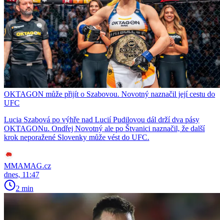
OKTAGON může přijít o Szabovou. Novotný naznačil její cestu do
UFC
Lucia Szabová po výhře nad Lucií Pudilovou dál drží dva pásy
OKTAGONu. Ondřej Novotný ale po Štvanici naznačil, že další
krok neporažené Slovenky může vést do UFC.
MMAMAG.cz
dnes, 11:47
2 min