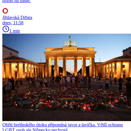
přímo na místě.
Jihlavská Drbna
dnes, 11:58
1 min
Oběti berlínského útoku připomíná javor a lavička. Větší ochranu
LGBT osob ale Německo nechystá