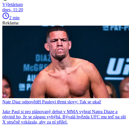
Výletárium
dnes, 11:20
2 min
Reklama
Nate Diaz odpověděl Paulovi třemi slovy: Tak se ukaž
Jake Paul si pro plánovaný debut v MMA vybral Natea Diaze a
obvinil ho, že se zápasu vyhýbá. Bývalá hvězda UFC mu teď na síti
X stručně vzkázala, aby za ní přišel.