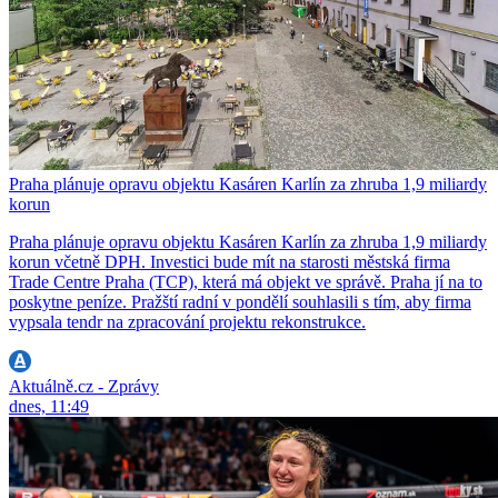
Praha plánuje opravu objektu Kasáren Karlín za zhruba 1,9 miliardy
korun
Praha plánuje opravu objektu Kasáren Karlín za zhruba 1,9 miliardy
korun včetně DPH. Investici bude mít na starosti městská firma
Trade Centre Praha (TCP), která má objekt ve správě. Praha jí na to
poskytne peníze. Pražští radní v pondělí souhlasili s tím, aby firma
vypsala tendr na zpracování projektu rekonstrukce.
Aktuálně.cz - Zprávy
dnes, 11:49