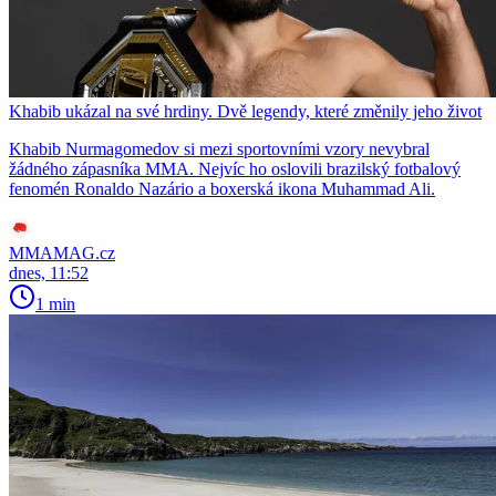
Khabib ukázal na své hrdiny. Dvě legendy, které změnily jeho život
Khabib Nurmagomedov si mezi sportovními vzory nevybral
žádného zápasníka MMA. Nejvíc ho oslovili brazilský fotbalový
fenomén Ronaldo Nazário a boxerská ikona Muhammad Ali.
MMAMAG.cz
dnes, 11:52
1 min