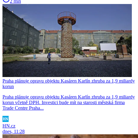
2 min
Praha plánuje opravu objektu Kasáren Karlín zhruba za 1,9 miliardy
korun
Praha plánuje opravu objektu Kasáren Karlín zhruba za 1,9 miliardy
korun včetně DPH. Investici bude mít na starosti městská firma
Trade Centre Praha...
HN.cz
dnes, 11:28