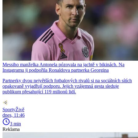
Messiho manželka Antonela pózovala na jachtě v bikinách. Na
Instagramu ji podpořila Ronaldova partnerka Georgina
Partnerky dvou největších fotbalových rivalů si na sociálních sítích
opakovaně vyjadřují podporu. Jejich vzájemná gesta sleduje
publikum přesahující 119 milionů lidí.
SportyŽivě
dnes, 11:46
3 min
Reklama