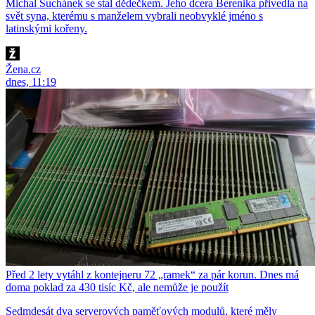
Michal Suchánek se stal dědečkem. Jeho dcera Berenika přivedla na
svět syna, kterému s manželem vybrali neobvyklé jméno s
latinskými kořeny.
Žena.cz
dnes, 11:19
Před 2 lety vytáhl z kontejneru 72 „ramek“ za pár korun. Dnes má
doma poklad za 430 tisíc Kč, ale nemůže je použít
Sedmdesát dva serverových paměťových modulů, které měly