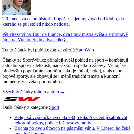
Tři jména za celou historii. Pogačar je jediný závod od klubu, do
kterého se půl století nikdo nedostal
Pět vítězství na Tour de France, dva tituly mistra světa a v přípravě
útok na Vueltu. Sedmadvacetiletý...
Tento článek byl publikován ze zdrojů
SportWin
Články ze SportWin.cz přinášejí svěží pohled na sport – kombinují
aktuální zprávy s lehkostí, nadsázkou i špetkou zábavy. Věnují se
především populárním sportům, jako je fotbal, hokej, tenis nebo
bojové sporty, ale objevují se i méně tradiční témata a kuriózní
momenty ze světa sportovního...
Všechny články tohoto autora →
Další články z kategorie
Sport
Belgická vzpěračka zvedala 334,5 kila. Asistent jí sabotoval
rekordní pokus, policie řeší rasový motiv
Brichta po dvou útocích na pás mění váhu. V Liberci ho čeká
bývalý šampion