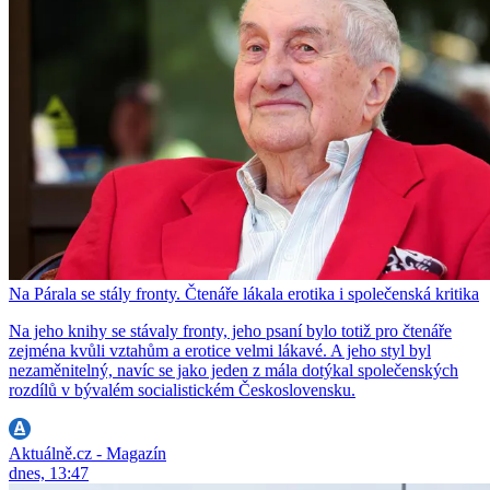
Na Párala se stály fronty. Čtenáře lákala erotika i společenská kritika
Na jeho knihy se stávaly fronty, jeho psaní bylo totiž pro čtenáře
zejména kvůli vztahům a erotice velmi lákavé. A jeho styl byl
nezaměnitelný, navíc se jako jeden z mála dotýkal společenských
rozdílů v bývalém socialistickém Československu.
Aktuálně.cz - Magazín
dnes, 13:47