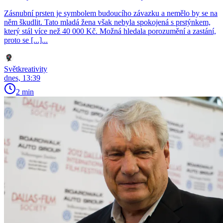
Zásnubní prsten je symbolem budoucího závazku a nemělo by se na
něm škudlit. Tato mladá žena však nebyla spokojená s prstýnkem,
který stál více než 40 000 Kč. Možná hledala porozumění a zastání,
proto se [...]...
Světkreativity
dnes, 13:39
2 min