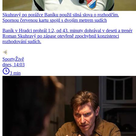
Skuhravý po porážce Baníku použil silná slova o rozhodčím.
Spornou červenou kartu spojil s dvojím metrem sudích
Baník v Hradci prohrál 1:2, od 43. minuty dohrával v deseti a trenér
Roman Skuhravý po zápase otevřeně zpochybnil konzistenci
rozhodování sudích.
SportyŽivě
dnes, 14:03
3 min