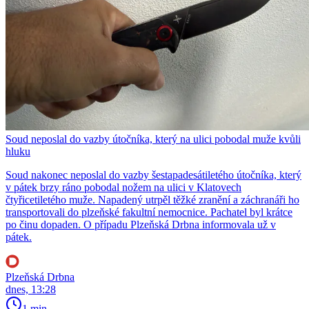
Soud neposlal do vazby útočníka, který na ulici pobodal muže kvůli
hluku
Soud nakonec neposlal do vazby šestapadesátiletého útočníka, který
v pátek brzy ráno pobodal nožem na ulici v Klatovech
čtyřicetiletého muže. Napadený utrpěl těžké zranění a záchranáři ho
transportovali do plzeňské fakultní nemocnice. Pachatel byl krátce
po činu dopaden. O případu Plzeňská Drbna informovala už v
pátek.
Plzeňská Drbna
dnes, 13:28
1 min