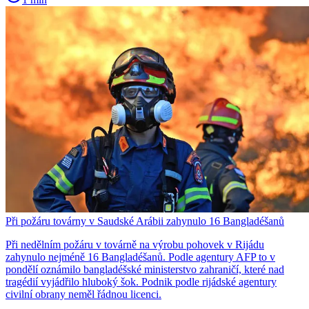
Při požáru továrny v Saudské Arábii zahynulo 16 Bangladéšanů
Při nedělním požáru v továrně na výrobu pohovek v Rijádu
zahynulo nejméně 16 Bangladéšanů. Podle agentury AFP to v
pondělí oznámilo bangladéšské ministerstvo zahraničí, které nad
tragédií vyjádřilo hluboký šok. Podnik podle rijádské agentury
civilní obrany neměl řádnou licenci.