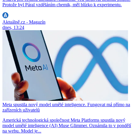
Protože byl Páral vzděláním chemik, měl blízko k experimentu.
Aktuálně.cz - Magazín
dnes, 13:24
Meta spustila nový model umělé inteligence. Fungovat má přímo na
zařízeních uživatelů
Americká technologická společnost Meta Platforms spustila nový
model umělé inteligence (AI) Muse Glimmer. Oznámila to v pondělí
na webu. Model je...