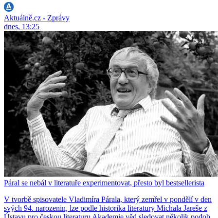
Aktuálně.cz - Zprávy
dnes, 13:25
Páral se nebál v literatuře experimentovat, přesto byl bestsellerista
V tvorbě spisovatele Vladimíra Párala, který zemřel v pondělí v den
svých 94. narozenin, lze podle historika literatury Michala Jareše z
Ústavu pro českou literaturu Akademie věd sledovat několik podob.