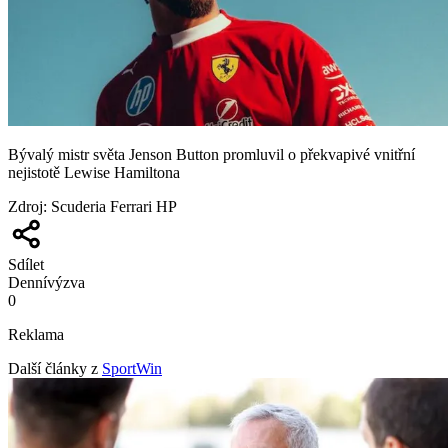
Bývalý mistr světa Jenson Button promluvil o překvapivé vnitřní
nejistotě Lewise Hamiltona
Zdroj
:
Scuderia Ferrari HP
Sdílet
Denní
výzva
0
Reklama
Další články z
SportWin