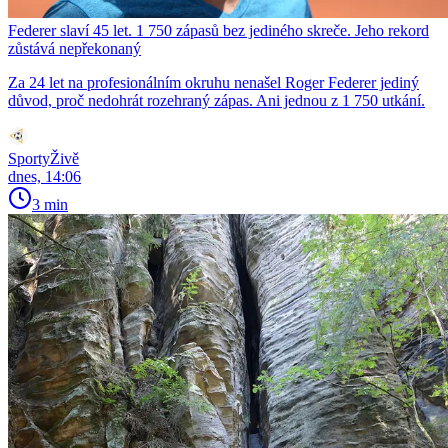
Federer slaví 45 let. 1 750 zápasů bez jediného skreče. Jeho rekord
zůstává nepřekonaný
Za 24 let na profesionálním okruhu nenašel Roger Federer jediný
důvod, proč nedohrát rozehraný zápas. Ani jednou z 1 750 utkání.
SportyŽivě
dnes, 14:06
3 min