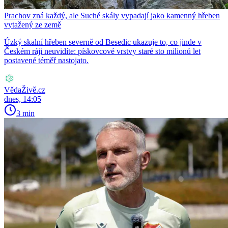
Prachov zná každý, ale Suché skály vypadají jako kamenný hřeben
vytažený ze země
Úzký skalní hřeben severně od Besedic ukazuje to, co jinde v
Českém ráji neuvidíte: pískovcové vrstvy staré sto milionů let
postavené téměř nastojato.
VědaŽivě.cz
dnes, 14:05
3 min