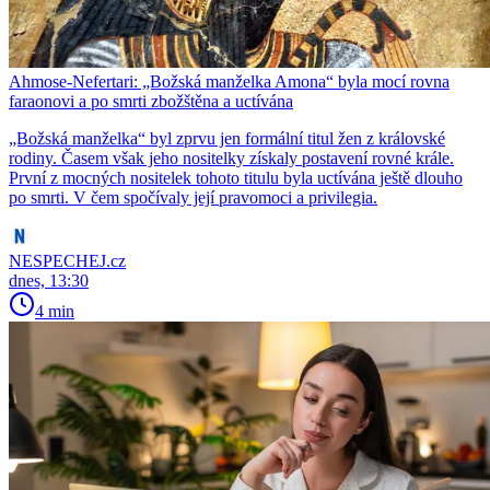
Ahmose-Nefertari: „Božská manželka Amona“ byla mocí rovna
faraonovi a po smrti zbožštěna a uctívána
​​​​​​​„Božská manželka“ byl zprvu jen formální titul žen z královské
rodiny. Časem však jeho nositelky získaly postavení rovné krále.
První z mocných nositelek tohoto titulu byla uctívána ještě dlouho
po smrti. V čem spočívaly její pravomoci a privilegia.
NESPECHEJ.cz
dnes, 13:30
4 min