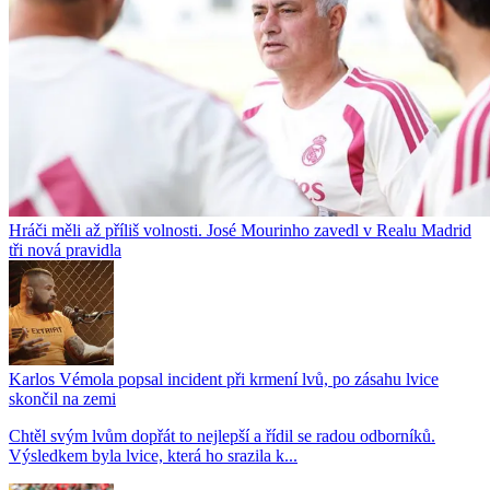
Hráči měli až příliš volnosti. José Mourinho zavedl v Realu Madrid
tři nová pravidla
Karlos Vémola popsal incident při krmení lvů, po zásahu lvice
skončil na zemi
Chtěl svým lvům dopřát to nejlepší a řídil se radou odborníků.
Výsledkem byla lvice, která ho srazila k...