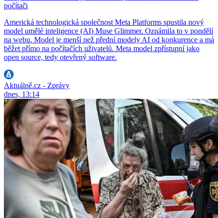
počítači
Americká technologická společnost Meta Platforms spustila nový
model umělé inteligence (AI) Muse Glimmer. Oznámila to v pondělí
na webu. Model je menší než přední modely AI od konkurence a má
běžet přímo na počítačích uživatelů. Meta model zpřístupní jako
open source, tedy otevřený software.
Aktuálně.cz - Zprávy
dnes, 13:14