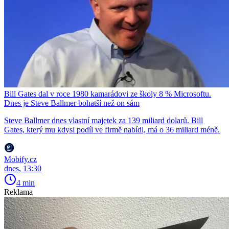
Bill Gates dal v roce 1980 kamarádovi ze školy 8 % Microsoftu.
Dnes je Steve Ballmer bohatší než on sám
Steve Ballmer dnes vlastní majetek za 139 miliard dolarů. Bill
Gates, který mu kdysi podíl ve firmě nabídl, má o 36 miliard méně.
Mobify.cz
dnes, 13:30
4 min
Reklama