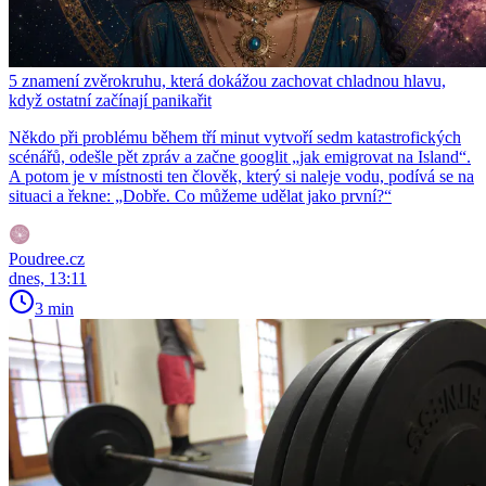
5 znamení zvěrokruhu, která dokážou zachovat chladnou hlavu,
když ostatní začínají panikařit
Někdo při problému během tří minut vytvoří sedm katastrofických
scénářů, odešle pět zpráv a začne googlit „jak emigrovat na Island“.
A potom je v místnosti ten člověk, který si naleje vodu, podívá se na
situaci a řekne: „Dobře. Co můžeme udělat jako první?“
Poudree.cz
dnes, 13:11
3 min