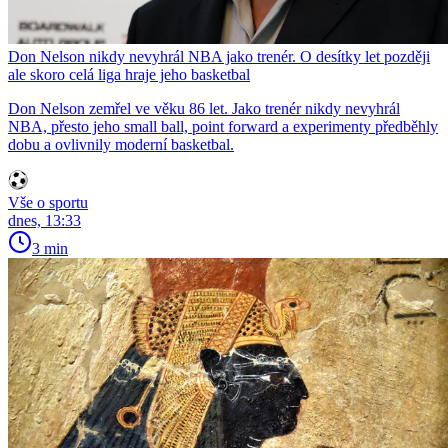
Don Nelson nikdy nevyhrál NBA jako trenér. O desítky let později
ale skoro celá liga hraje jeho basketbal
Don Nelson zemřel ve věku 86 let. Jako trenér nikdy nevyhrál
NBA, přesto jeho small ball, point forward a experimenty předběhly
dobu a ovlivnily moderní basketbal.
Vše o sportu
dnes, 13:33
3 min