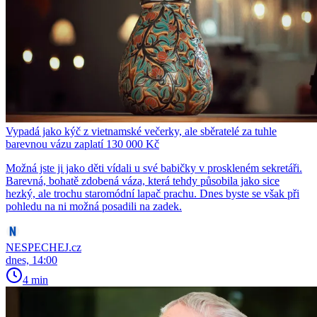
Vypadá jako kýč z vietnamské večerky, ale sběratelé za tuhle
barevnou vázu zaplatí 130 000 Kč
Možná jste ji jako děti vídali u své babičky v proskleném sekretáři.
Barevná, bohatě zdobená váza, která tehdy působila jako sice
hezký, ale trochu staromódní lapač prachu. Dnes byste se však při
pohledu na ni možná posadili na zadek.
NESPECHEJ.cz
dnes, 14:00
4 min