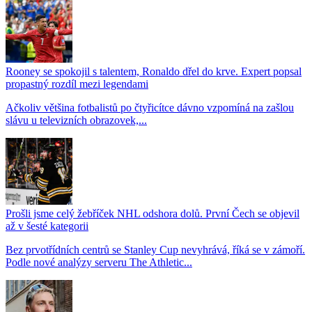
Rooney se spokojil s talentem, Ronaldo dřel do krve. Expert popsal
propastný rozdíl mezi legendami
Ačkoliv většina fotbalistů po čtyřicítce dávno vzpomíná na zašlou
slávu u televizních obrazovek,...
Prošli jsme celý žebříček NHL odshora dolů. První Čech se objevil
až v šesté kategorii
Bez prvotřídních centrů se Stanley Cup nevyhrává, říká se v zámoří.
Podle nové analýzy serveru The Athletic...