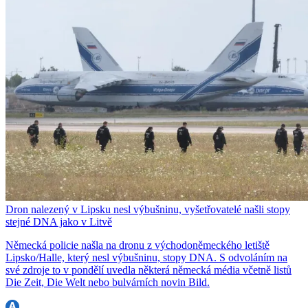
Dron nalezený v Lipsku nesl výbušninu, vyšetřovatelé našli stopy
stejné DNA jako v Litvě
Německá policie našla na dronu z východoněmeckého letiště
Lipsko/Halle, který nesl výbušninu, stopy DNA. S odvoláním na
své zdroje to v pondělí uvedla některá německá média včetně listů
Die Zeit, Die Welt nebo bulvárních novin Bild.