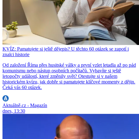
KVÍZ: Pamatujete si ještě dějepis? U těchto 60 otázek se zapotí i
znalci historie
Od založení Říma přes husitské války a první vzlet letadla až po pád
komunismu nebo nástup osobních počítačů. Vybavíte si ještě
letopočty událostí, které změnily svět? Otestujte si v našem
historickém kvízu, jak dobře si pamatujete klíčové momenty z dějin.
Čeká vás 60 otázek.
Aktuálně.cz - Magazín
dnes, 13:30