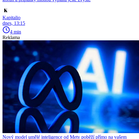
Kapitalio
dnes, 13:15
4 min
Reklama
Nový model umělé inteligence od Mety poběží přímo na vašem