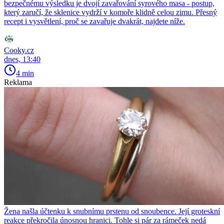
bezpečnému výsledku je dvojí zavařování syrového masa - postup,
který zaručí, že sklenice vydrží v komoře klidně celou zimu. Přesný
recept i vysvětlení, proč se zavařuje dvakrát, najdete níže.
Cooky.cz
dnes, 13:40
4 min
Reklama
Žena našla účtenku k snubnímu prstenu od snoubence. Její groteskní
reakce překročila únosnou hranici. Tohle si pár za rámeček nedá