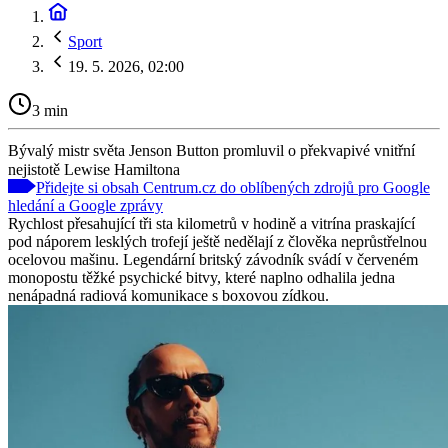
Sport
19. 5. 2026, 02:00
3 min
Bývalý mistr světa Jenson Button promluvil o překvapivé vnitřní
nejistotě Lewise Hamiltona
Přidejte si obsah Centrum.cz do oblíbených zdrojů pro Google
hledání a Google zprávy
Rychlost přesahující tři sta kilometrů v hodině a vitrína praskající
pod náporem lesklých trofejí ještě nedělají z člověka neprůstřelnou
ocelovou mašinu. Legendární britský závodník svádí v červeném
monopostu těžké psychické bitvy, které naplno odhalila jedna
nenápadná radiová komunikace s boxovou zídkou.