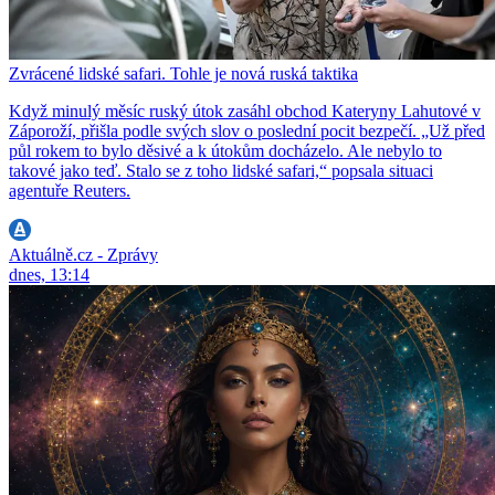
Zvrácené lidské safari. Tohle je nová ruská taktika
Když minulý měsíc ruský útok zasáhl obchod Kateryny Lahutové v
Záporoží, přišla podle svých slov o poslední pocit bezpečí. „Už před
půl rokem to bylo děsivé a k útokům docházelo. Ale nebylo to
takové jako teď. Stalo se z toho lidské safari,“ popsala situaci
agentuře Reuters.
Aktuálně.cz - Zprávy
dnes, 13:14