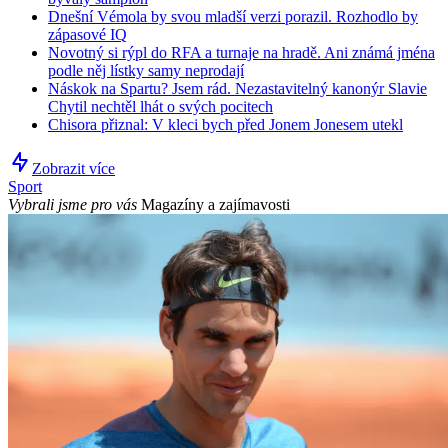
Dnešní Vémola by svou mladší verzi porazil. Rozhodlo by
zápasové IQ
Novotný si rýpl do RFA a turnaje na hradě. Ani známá jména
podle něj lístky samy neprodají
Náskok na Spartu? Jsem rád. Nezastavitelný kanonýr Slavie
Chytil nechtěl lhát o svých pocitech
Chisora přiznal: V kleci bych před Jonem Jonesem utekl
Zobrazit více
Sport
Vybrali jsme pro vás
Magazíny a zajímavosti