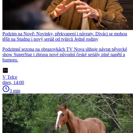
Podzim na Nově: Novinky, překvapení i návraty. Diváci se mohou
těšit na Studnu i nový seriál od tvůrců Jedné rodiny
Podzimní sezona na obrazovkách TV Nova slibuje návrat pěvecké
show SuperStar i zbrusu nové původní české seriály plné napětí a
humoru.
V Telce
dnes, 14:00
3 min