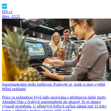
HN.cz
dnes, 13:21
Supermarketům došla trpělivost: Podívejte se, kolik si dnes vydělá
běžná pokladní
Práce za pokladnou bývá stále spojována s představou nízké mzdy.
Aktuální čísla z českých supermarketů ale ukazují, že se situace
výrazně proměnila. U některých řetězců začíná základ nad 33 tisíci
korun a příplatky mohou výplatu ještě zvýšit.