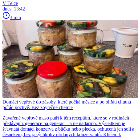
V Telce
dnes, 13:42
3 min
Domácí vepřové do zásoby, které počká měsíce a po ohřátí chutná
pořád poctivě. Bez zbytečné chemie
Zavařené vepřové maso patří k těm receptům, které se v rodinách
předávají z generace na generaci - a ne nadarmo. Výsledkem je
šťavnatá domácí konzerva z bůčku nebo plecka, ochucená jen solí a
česnekem, bez jakýchkoliv přidaných konzervantů. Klíčem k