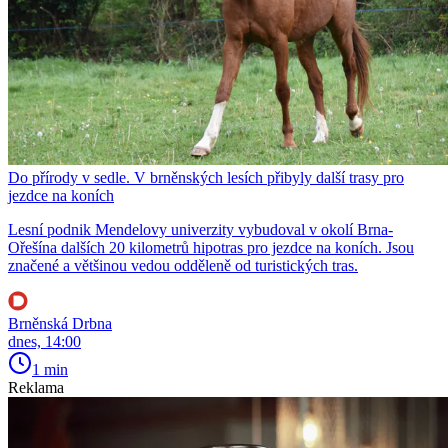
Do přírody v sedle. V brněnských lesích přibyly další trasy pro
jezdce na koních
Lesní podnik Mendelovy univerzity vybudoval v okolí Brna-
Ořešína dalších 20 kilometrů hipotras pro jezdce na koních. Jsou
značené a většinou vedou odděleně od turistických tras.
Brněnská Drbna
dnes, 14:00
1 min
Reklama