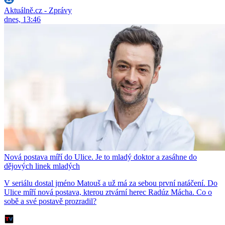
Aktuálně.cz - Zprávy
dnes, 13:46
Nová postava míří do Ulice. Je to mladý doktor a zasáhne do
dějových linek mladých
V seriálu dostal jméno Matouš a už má za sebou první natáčení. Do
Ulice míří nová postava, kterou ztvární herec Radúz Mácha. Co o
sobě a své postavě prozradil?