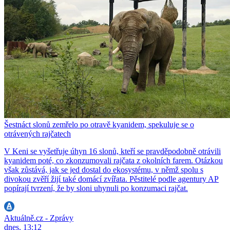
Šestnáct slonů zemřelo po otravě kyanidem, spekuluje se o
otrávených rajčatech
V Keni se vyšetřuje úhyn 16 slonů, kteří se pravděpodobně otrávili
kyanidem poté, co zkonzumovali rajčata z okolních farem. Otázkou
však zůstává, jak se jed dostal do ekosystému, v němž spolu s
divokou zvěří žijí také domácí zvířata. Pěstitelé podle agentury AP
popírají tvrzení, že by sloni uhynuli po konzumaci rajčat.
Aktuálně.cz - Zprávy
dnes, 13:12