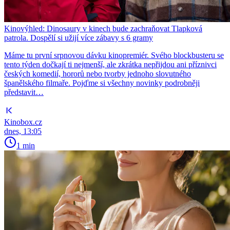
Kinovýhled: Dinosaury v kinech bude zachraňovat Tlapková
patrola. Dospělí si užijí více zábavy s 6 gramy
Máme tu první srpnovou dávku kinopremiér. Svého blockbusteru se
tento týden dočkají ti nejmenší, ale zkrátka nepřijdou ani příznivci
českých komedií, hororů nebo tvorby jednoho slovutného
španělského filmaře. Pojďme si všechny novinky podrobněji
představit…
Kinobox.cz
dnes, 13:05
1 min