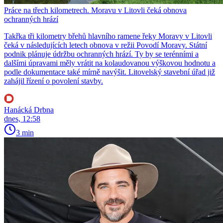
Práce na třech kilometrech. Moravu v Litovli čeká obnova
ochranných hrází
Takřka tři kilometry břehů hlavního ramene řeky Moravy v Litovli
čeká v následujících letech obnova v režii Povodí Moravy. Státní
podnik plánuje údržbu ochranných hrází. Ty by se terénními a
dalšími úpravami měly vrátit na kolaudovanou výškovou hodnotu a
podle dokumentace také mírně navýšit. Litovelský stavební úřad již
zahájil řízení o povolení stavby.
Hanácká Drbna
dnes, 12:58
3 min