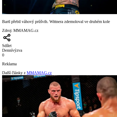
Bartl přebil váhový průšvih. Wittnera zdemoloval ve druhém kole
Zdroj
:
MMAMAG.cz
Sdílet
Denní
výzva
0
Reklama
Další články z
MMAMAG.cz