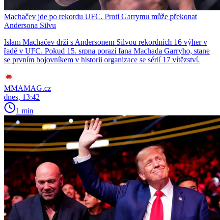
Machačev jde po rekordu UFC. Proti Garrymu může překonat
Andersona Silvu
Islam Machačev drží s Andersonem Silvou rekordních 16 výher v
řadě v UFC. Pokud 15. srpna porazí Iana Machada Garryho, stane
se prvním bojovníkem v historii organizace se sérií 17 vítězství.
MMAMAG.cz
dnes, 13:42
1 min