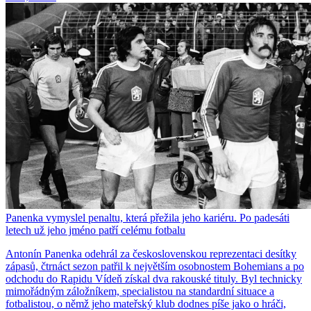
Panenka vymyslel penaltu, která přežila jeho kariéru. Po padesáti
letech už jeho jméno patří celému fotbalu
Antonín Panenka odehrál za československou reprezentaci desítky
zápasů, čtrnáct sezon patřil k největším osobnostem Bohemians a po
odchodu do Rapidu Vídeň získal dva rakouské tituly. Byl technicky
mimořádným záložníkem, specialistou na standardní situace a
fotbalistou, o němž jeho mateřský klub dodnes píše jako o hráči,