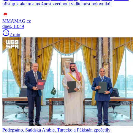
přístup k akcím a možnost zvednout viditelnost bojovníků.
MMAMAG.cz
dnes, 13:49
2 min
Podepsáno. Saúdská Arábie, Turecko a Pákistán zpečetily