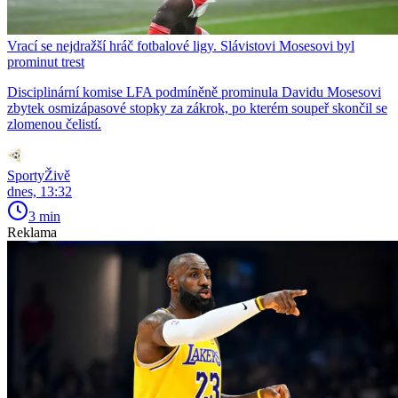
Vrací se nejdražší hráč fotbalové ligy. Slávistovi Mosesovi byl
prominut trest
Disciplinární komise LFA podmíněně prominula Davidu Mosesovi
zbytek osmizápasové stopky za zákrok, po kterém soupeř skončil se
zlomenou čelistí.
SportyŽivě
dnes, 13:32
3 min
Reklama