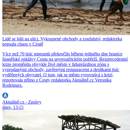
Lidé se báli na ulici. Vykoupené obchody a zoufalství, redaktorka
popsala chaos v Ceutě
Více než 70 tisíc migrantů překročilo během jediného dne hranice
španělské enklávy Ceuta na severoafrickém pobřeží. Bezprecedentní
krize proměnila obvykle živé město v liduprázdnou zónu s
vyprodanými obchody, zavřenými restauracemi a desítkami tisíc
vyděšených obyvatel. O tom, jak se město vyrovnává s krizí,
reportovala přímo z Ceuty redaktorka Aktuálně.cz Veronika
Rodriguez.
Aktuálně.cz - Zprávy
dnes, 13:15