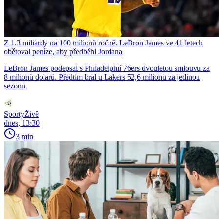
Z 1,3 miliardy na 100 milionů ročně. LeBron James ve 41 letech
obětoval peníze, aby předběhl Jordana
LeBron James podepsal s Philadelphií 76ers dvouletou smlouvu za
8 milionů dolarů. Předtím bral u Lakers 52,6 milionu za jedinou
sezonu.
SportyŽivě
dnes, 13:30
3 min