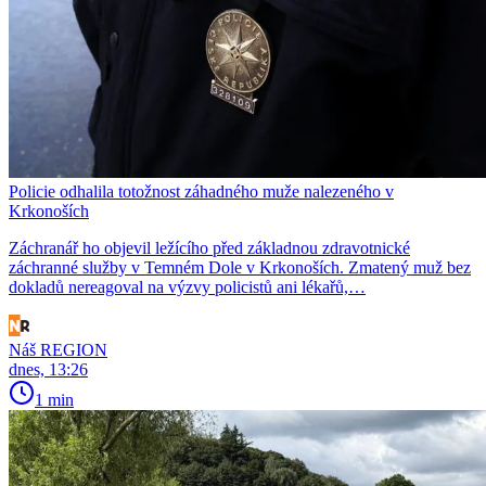
Policie odhalila totožnost záhadného muže nalezeného v
Krkonoších
Záchranář ho objevil ležícího před základnou zdravotnické
záchranné služby v Temném Dole v Krkonoších. Zmatený muž bez
dokladů nereagoval na výzvy policistů ani lékařů,…
Náš REGION
dnes, 13:26
1 min