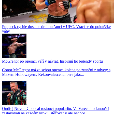
Poppeck rychle dostane druhou šanci v UFC. Vrací se do polotěžké
váhy
McGregor po operaci věří v návrat. Inspirují ho legendy sportu
Conor McGregor má za sebou operaci kolena po zranění z odvety s
Maxem Hollowayem. Rekonvalescenci bere jako...
Ondřej Novotný popsal rostoucí popularitu. Ve Varech ho fanoušci
zastavovali na každém kroku, stěžovat si ale nechce