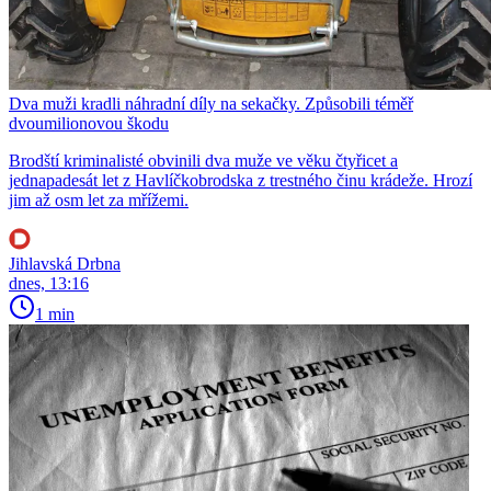
Dva muži kradli náhradní díly na sekačky. Způsobili téměř
dvoumilionovou škodu
Brodští kriminalisté obvinili dva muže ve věku čtyřicet a
jednapadesát let z Havlíčkobrodska z trestného činu krádeže. Hrozí
jim až osm let za mřížemi.
Jihlavská Drbna
dnes, 13:16
1 min