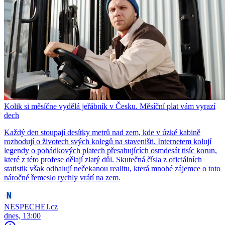
Kolik si měsíčne vydělá jeřábník v Česku. Měsíční plat vám vyrazí
dech
Každý den stoupají desítky metrů nad zem, kde v úzké kabině
rozhodují o životech svých kolegů na staveništi. Internetem kolují
legendy o pohádkových platech přesahujících osmdesát tisíc korun,
které z této profese dělají zlatý důl. Skutečná čísla z oficiálních
statistik však odhalují nečekanou realitu, která mnohé zájemce o toto
náročné řemeslo rychly vrátí na zem.
NESPECHEJ.cz
dnes, 13:00