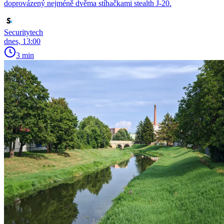
doprovázený nejméně dvěma stíhačkami stealth J-20.
Securitytech
dnes, 13:00
3 min