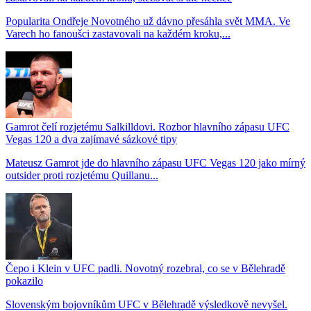
Popularita Ondřeje Novotného už dávno přesáhla svět MMA. Ve
Varech ho fanoušci zastavovali na každém kroku,...
Gamrot čelí rozjetému Salkilldovi. Rozbor hlavního zápasu UFC
Vegas 120 a dva zajímavé sázkové tipy
Mateusz Gamrot jde do hlavního zápasu UFC Vegas 120 jako mírný
outsider proti rozjetému Quillanu...
Čepo i Klein v UFC padli. Novotný rozebral, co se v Bělehradě
pokazilo
Slovenským bojovníkům UFC v Bělehradě výsledkově nevyšel.