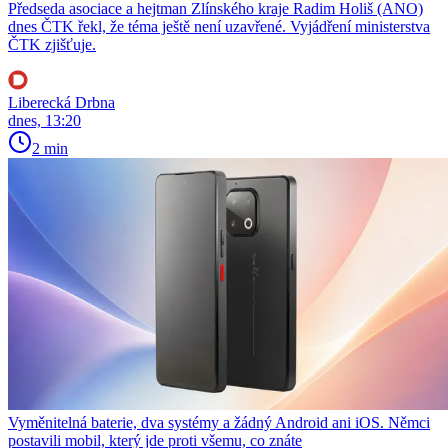
Předseda asociace a hejtman Zlínského kraje Radim Holiš (ANO)
dnes ČTK řekl, že téma ještě není uzavřené. Vyjádření ministerstva
ČTK zjišťuje.
Liberecká Drbna
dnes, 13:20
2 min
Vyměnitelná baterie, dva systémy a žádný Android ani iOS. Němci
postavili mobil, který jde proti všemu, co znáte