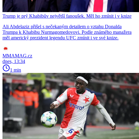
Trump je prý Khabibův největší fanoušek. Měl ho zmínit i v knize
Ali Abdelaziz přišel s nečekaným detailem o vztahu Donalda
Trumpa k Khabibu Nurmagomedovovi. Podle známého manažera
měl americký prezident legendu UFC zmínit i ve své knize.
MMAMAG.cz
dnes, 13:34
1 min