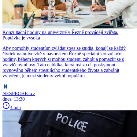
Konzultační hodiny na univerzitě v Řezně provádějí zvířata.
Poptávka je vysoká
Aby pomohly studentům zvládat stres ze studia, konají se každý
čtvrtek na univerzitě v bavorském Řezně speciální konzultační
hodiny, během kterých si mohou studenti zahrát a pomazlit se s
vycvičenými psy. Tato nabídka, která má za cíl poskytnout
rovnováhu během stresujícího studentského života a zabránit
vyhoření, je mezi studenty velmi populární.
NESPECHEJ.cz
dnes, 13:30
3 min