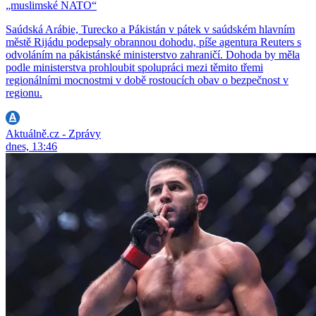
„muslimské NATO“
Saúdská Arábie, Turecko a Pákistán v pátek v saúdském hlavním
městě Rijádu podepsaly obrannou dohodu, píše agentura Reuters s
odvoláním na pákistánské ministerstvo zahraničí. Dohoda by měla
podle ministerstva prohloubit spolupráci mezi těmito třemi
regionálními mocnostmi v době rostoucích obav o bezpečnost v
regionu.
Aktuálně.cz - Zprávy
dnes, 13:46