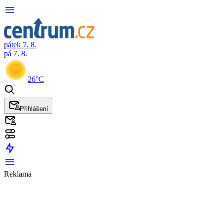
pátek 7. 8.
pá 7. 8.
26°C
Přihlášení
Reklama