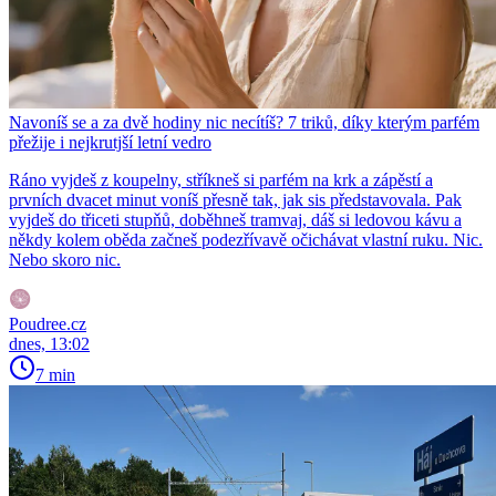
Navoníš se a za dvě hodiny nic necítíš? 7 triků, díky kterým parfém
přežije i nejkrutjší letní vedro
Ráno vyjdeš z koupelny, stříkneš si parfém na krk a zápěstí a
prvních dvacet minut voníš přesně tak, jak sis představovala. Pak
vyjdeš do třiceti stupňů, doběhneš tramvaj, dáš si ledovou kávu a
někdy kolem oběda začneš podezřívavě očichávat vlastní ruku. Nic.
Nebo skoro nic.
Poudree.cz
dnes, 13:02
7 min