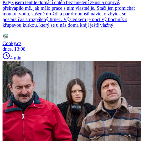
Když jsem tenhle domácí chléb bez hnětení zkusila poprvé,
překvapilo mě, jak málo práce s ním vlastně je. Stačí jen promíchat
mouku, vodu, sušené droždí a pár drobností navíc, o zbytek se
postará čas a rozpálený hrnec. Výsledkem je poctivý bochník s
křupavou kůrkou, který se u nás doma krájí ještě vlažný.
Cooky.cz
dnes, 13:08
4 min