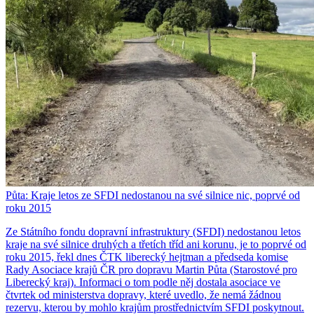
Půta: Kraje letos ze SFDI nedostanou na své silnice nic, poprvé od
roku 2015
Ze Státního fondu dopravní infrastruktury (SFDI) nedostanou letos
kraje na své silnice druhých a třetích tříd ani korunu, je to poprvé od
roku 2015, řekl dnes ČTK liberecký hejtman a předseda komise
Rady Asociace krajů ČR pro dopravu Martin Půta (Starostové pro
Liberecký kraj). Informaci o tom podle něj dostala asociace ve
čtvrtek od ministerstva dopravy, které uvedlo, že nemá žádnou
rezervu, kterou by mohlo krajům prostřednictvím SFDI poskytnout.