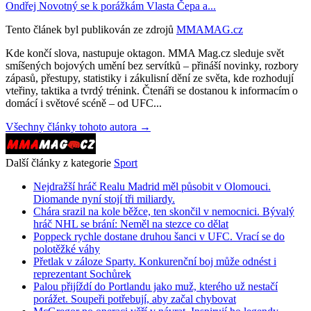
Ondřej Novotný se k porážkám Vlasta Čepa a...
Tento článek byl publikován ze zdrojů
MMAMAG.cz
Kde končí slova, nastupuje oktagon. MMA Mag.cz sleduje svět
smíšených bojových umění bez servítků – přináší novinky, rozbory
zápasů, přestupy, statistiky i zákulisní dění ze světa, kde rozhodují
vteřiny, taktika a tvrdý trénink. Čtenáři se dostanou k informacím o
domácí i světové scéně – od UFC...
Všechny články tohoto autora →
Další články z kategorie
Sport
Nejdražší hráč Realu Madrid měl působit v Olomouci.
Diomande nyní stojí tři miliardy.
Chára srazil na kole běžce, ten skončil v nemocnici. Bývalý
hráč NHL se brání: Neměl na stezce co dělat
Poppeck rychle dostane druhou šanci v UFC. Vrací se do
polotěžké váhy
Přetlak v záloze Sparty. Konkurenční boj může odnést i
reprezentant Sochůrek
Palou přijíždí do Portlandu jako muž, kterého už nestačí
porážet. Soupeři potřebují, aby začal chybovat