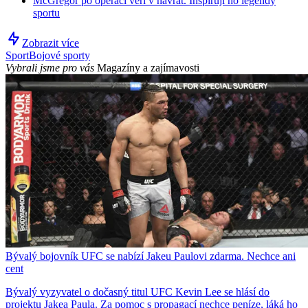
McGregor po operaci věří v návrat. Inspirují ho legendy
sportu
Zobrazit více
Sport
Bojové sporty
Vybrali jsme pro vás
Magazíny a zajímavosti
Bývalý bojovník UFC se nabízí Jakeu Paulovi zdarma. Nechce ani
cent
Bývalý vyzyvatel o dočasný titul UFC Kevin Lee se hlásí do
projektu Jakea Paula. Za pomoc s propagací nechce peníze, láká ho