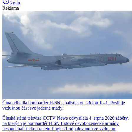
3 min
Reklama
Čína odhalila bombardér H-6N s balistickou střelou JL-1. Posiluje
vzdušnou část své jaderné triády
Čínská státní televize CCTV News odvysílala 4. srpna 2026 záběry,
na kterých je bombardér H-6N Lidové osvobozenecké armády
nesoucí balistickou raketu Jinglei-1 odpalovanou ze vzduchu,