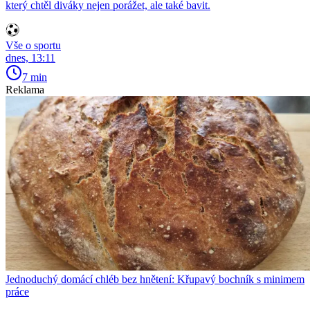
který chtěl diváky nejen porážet, ale také bavit.
Vše o sportu
dnes, 13:11
7 min
Reklama
Jednoduchý domácí chléb bez hnětení: Křupavý bochník s minimem
práce