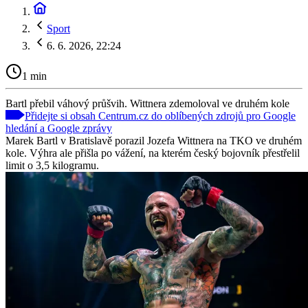
Sport
6. 6. 2026, 22:24
1 min
Bartl přebil váhový průšvih. Wittnera zdemoloval ve druhém kole
Přidejte si obsah Centrum.cz do oblíbených zdrojů pro Google
hledání a Google zprávy
Marek Bartl v Bratislavě porazil Jozefa Wittnera na TKO ve druhém
kole. Výhra ale přišla po vážení, na kterém český bojovník přestřelil
limit o 3,5 kilogramu.