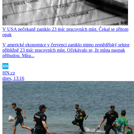
V USA nečekaně zaniklo 23 tisíc pracovních míst. Čekal se přitom
opak
V americké ekonomice v červenci zaniklo mimo zemědělský sektor
přibližně 23 tisíc pracovních míst. Očekávalo se, že místa naopak
přibudou. Míra...
HN.cz
dnes, 13:16