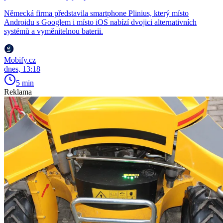
Německá firma představila smartphone Plinius, který místo
Androidu s Googlem i místo iOS nabízí dvojici alternativních
systémů a vyměnitelnou baterii.
Mobify.cz
dnes, 13:18
5 min
Reklama