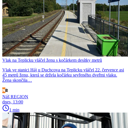
Vlak na Teplicku vláčel ženu s kočárkem desítky metrů
Vlak ve stanici Háj u Duchcova na Teplicku vláčel 22. července asi
45 metrů ženu, která se držela kočárku sevřeného dveřmi vlaku.
Žena skončila…
Náš REGION
dnes, 13:00
1 min