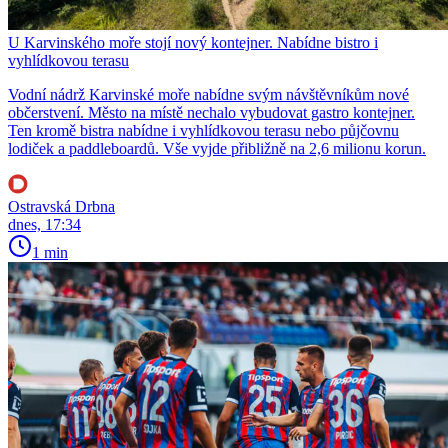
U Karvinského moře stojí nový kontejner. Nabídne bistro i
vyhlídkovou terasu
Vodní nádrž Karvinské moře nabídne svým návštěvníkům nové
občerstvení. Město na místě nechalo vybudovat gastro kontejner.
Ten kromě bistra nabídne i vyhlídkovou terasu nebo půjčovnu
lodiček a paddleboardů. Vše vyjde přibližně na 2,6 milionu korun.
Ostravská Drbna
dnes, 17:34
1 min