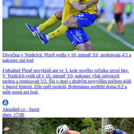
Divočina v Teplicích. Plzeň vedla v 10. minutě 3:0, prohrávala 4:5 a
nakonec má bod
Fotbalisté Plzně nevyhráli ani ve 3. kole nového ročníku první ligy.
V Teplicích vedli už v 10. minutě 3:0, nakonec však odvraceli
prohru a remizovali 5:5. Šlo o duel s druhým nejvyšším počtem gólů
v ligové historii. Zlín opět prohrál, Bohemians podlehl doma 0:2 a
stále nemá ani bod.
Aktuálně.cz - Sport
dnes, 17:06