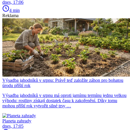
dnes, 17:06
4 min
Reklama
Výsadba jahodníků v srpnu: Právě teď založíte záhon pro bohatou
úrodu příští rok
Výsadba jahodníků v srpnu má oproti jarnímu termínu jednu velkou
výhodu: rostliny získají dostatek času k zakořenění. Díky tomu
mohou příští rok vytvořit silné trsy …
Planeta zahrady
dnes, 17:05