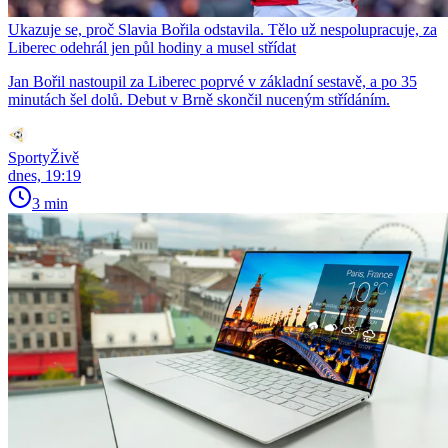
Ukazuje se, proč Slavia Bořila odstavila. Tělo už nespolupracuje, za
Liberec odehrál jen půl hodiny a musel střídat
Jan Bořil nastoupil za Liberec poprvé v základní sestavě, a po 35
minutách šel dolů. Debut v Brně skončil nuceným střídáním.
SportyŽivě
dnes, 19:19
3 min