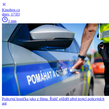
Kinobox.cz
dnes, 17:03
3 min
Policejní honička jako z filmu. Řidič ujížděl před trojicí policejních
aut