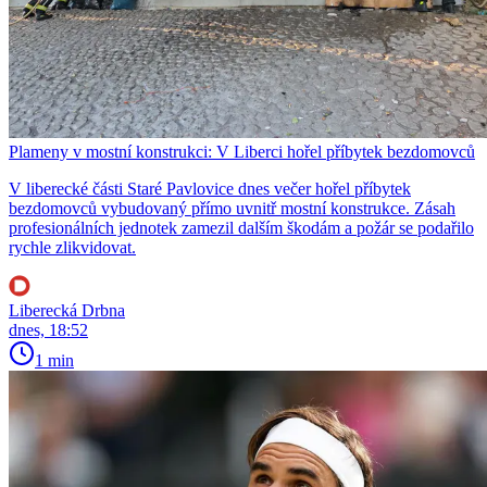
Plameny v mostní konstrukci: V Liberci hořel příbytek bezdomovců
V liberecké části Staré Pavlovice dnes večer hořel příbytek
bezdomovců vybudovaný přímo uvnitř mostní konstrukce. Zásah
profesionálních jednotek zamezil dalším škodám a požár se podařilo
rychle zlikvidovat.
Liberecká Drbna
dnes, 18:52
1 min