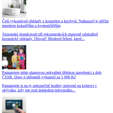
Češi vykopávají obklady z koupelen a kuchyní. Nahrazují je něčím
mnohem krásnějším a hygieničtějším
Tuzemské domácnosti při rekonstrukcích masivně odstraňují
keramické obklady. Důvod? Moderní řešení, které...
Pamatujete tuhle plastovou nekvalitní dětskou stavebnici z dob
ČSSR. Dnes ji sběratelé vykupují za 5 000 Kč
Pamatujete si na ty nekonečné hodiny strávené na koberci v
obýváku, kdy jste pod dohledem televizního...