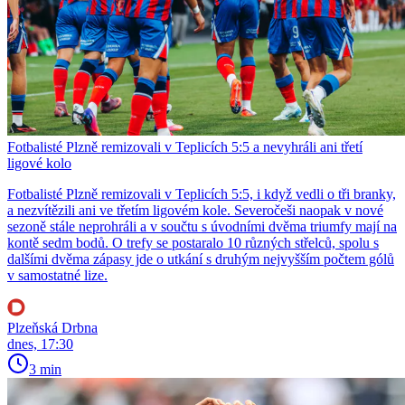
Fotbalisté Plzně remizovali v Teplicích 5:5 a nevyhráli ani třetí
ligové kolo
Fotbalisté Plzně remizovali v Teplicích 5:5, i když vedli o tři branky,
a nezvítězili ani ve třetím ligovém kole. Severočeši naopak v nové
sezoně stále neprohráli a v součtu s úvodními dvěma triumfy mají na
kontě sedm bodů. O trefy se postaralo 10 různých střelců, spolu s
dalšími dvěma zápasy jde o utkání s druhým nejvyšším počtem gólů
v samostatné lize.
Plzeňská Drbna
dnes, 17:30
3 min