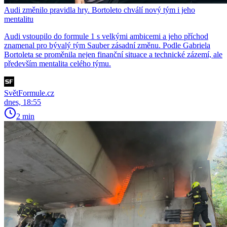
Audi změnilo pravidla hry. Bortoleto chválí nový tým i jeho
mentalitu
Audi vstoupilo do formule 1 s velkými ambicemi a jeho příchod
znamenal pro bývalý tým Sauber zásadní změnu. Podle Gabriela
Bortoleta se proměnila nejen finanční situace a technické zázemí, ale
především mentalita celého týmu.
SvětFormule.cz
dnes, 18:55
2 min