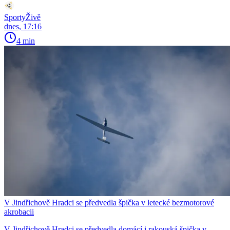
SportyŽivě
dnes, 17:16
4 min
V Jindřichově Hradci se předvedla špička v letecké bezmotorové
akrobacii
V Jindřichově Hradci se předvedla domácí i rakouská špička v