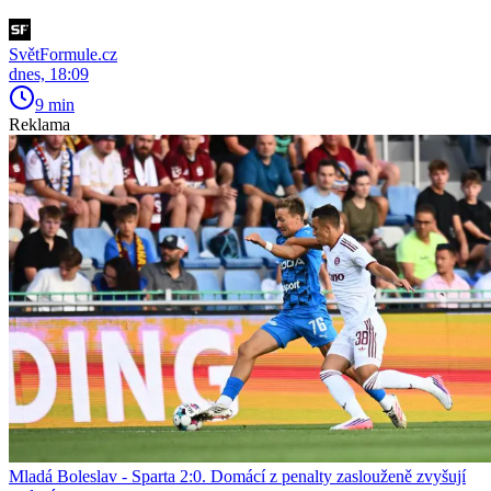
SvětFormule.cz
dnes, 18:09
9 min
Reklama
Mladá Boleslav - Sparta 2:0. Domácí z penalty zaslouženě zvyšují