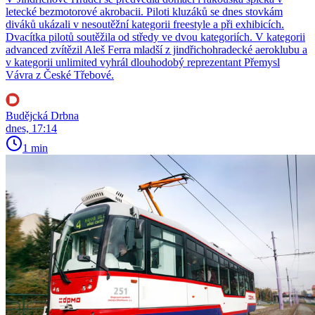
letecké bezmotorové akrobacii. Piloti kluzáků se dnes stovkám
diváků ukázali v nesoutěžní kategorii freestyle a při exhibicích.
Dvacítka pilotů soutěžila od středy ve dvou kategoriích. V kategorii
advanced zvítězil Aleš Ferra mladší z jindřichohradecké aeroklubu a
v kategorii unlimited vyhrál dlouhodobý reprezentant Přemysl
Vávra z České Třebové.
Budějcká Drbna
dnes, 17:14
1 min