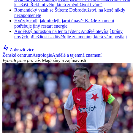
k Ježíši. Řekl mi větu, která změní život i vám“
Romantický vztah se Štírem: Dobrodružství, na které nikdy
nezapomenete
Hvězdy radí, jak předejít jarní únavě: Každé znamení
potřebuje jiný restart energie
Andělský horoskop na tento týden: Andělé otevírají brány
nových příležitostí – důvěřujte znamením, která vám posílají
Zobrazit více
Ženské centrum
Astrologie
Andělé a tajemná znamení
Vybrali jsme pro vás
Magazíny a zajímavosti