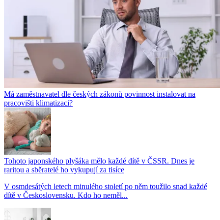
Má zaměstnavatel dle českých zákonů povinnost instalovat na
pracovišti klimatizaci?
Tohoto japonského plyšáka mělo každé dítě v ČSSR. Dnes je
raritou a sběratelé ho vykupují za tisíce
V osmdesátých letech minulého století po něm toužilo snad každé
dítě v Československu. Kdo ho neměl...