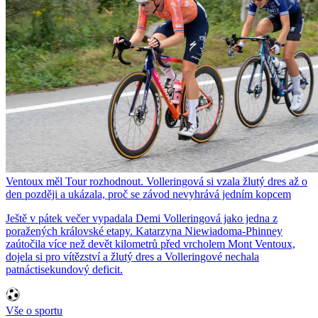
Ventoux měl Tour rozhodnout. Volleringová si vzala žlutý dres až o
den později a ukázala, proč se závod nevyhrává jedním kopcem
Ještě v pátek večer vypadala Demi Volleringová jako jedna z
poražených královské etapy. Katarzyna Niewiadoma-Phinney
zaútočila více než devět kilometrů před vrcholem Mont Ventoux,
dojela si pro vítězství a žlutý dres a Volleringové nechala
patnáctisekundový deficit.
Vše o sportu