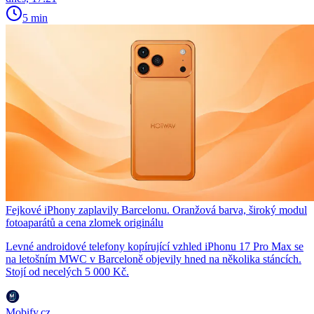
5 min
Fejkové iPhony zaplavily Barcelonu. Oranžová barva, široký modul
fotoaparátů a cena zlomek originálu
Levné androidové telefony kopírující vzhled iPhonu 17 Pro Max se
na letošním MWC v Barceloně objevily hned na několika stáncích.
Stojí od necelých 5 000 Kč.
Mobify.cz