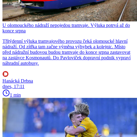
U olomouckého nádraží nepojedou tramvaje. Výluka potrvá až do
konce srpna
Třítýdenní výluka tramvajového provozu čeká olomoucké hlavní
nádraží. Od zítřka tam začne výměna výhybek a kolejnic. Místo
před nádražní budovou budou tramvaje do konce srpna zastavovat
na zastávce Kosmonautů. Do Pavloviček dopravní podnik vypraví
náhradní autobusy.
Hanácká Drbna
dnes, 17:11
1 min