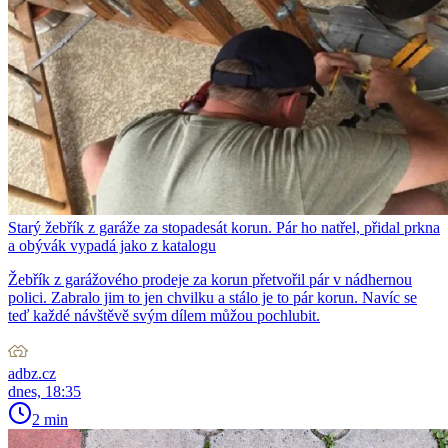
Starý žebřík z garáže za stopadesát korun. Pár ho natřel, přidal prkna
a obývák vypadá jako z katalogu
Žebřík z garážového prodeje za korun přetvořil pár v nádhernou
polici. Zabralo jim to jen chvilku a stálo je to pár korun. Navíc se
teď každé návštěvě svým dílem můžou pochlubit.
adbz.cz
dnes, 18:35
2 min