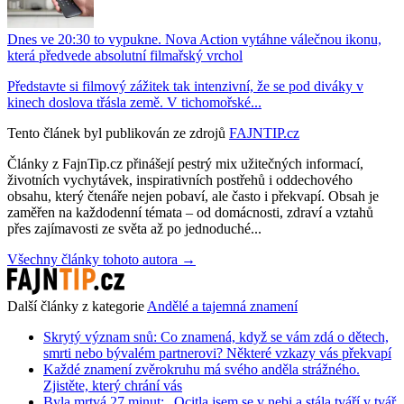
Dnes ve 20:30 to vypukne. Nova Action vytáhne válečnou ikonu,
která předvede absolutní filmařský vrchol
Představte si filmový zážitek tak intenzivní, že se pod diváky v
kinech doslova třásla země. V tichomořské...
Tento článek byl publikován ze zdrojů
FAJNTIP.cz
Články z FajnTip.cz přinášejí pestrý mix užitečných informací,
životních vychytávek, inspirativních postřehů i oddechového
obsahu, který čtenáře nejen pobaví, ale často i překvapí. Obsah je
zaměřen na každodenní témata – od domácnosti, zdraví a vztahů
přes zajímavosti ze světa až po jednoduché...
Všechny články tohoto autora →
Další články z kategorie
Andělé a tajemná znamení
Skrytý význam snů: Co znamená, když se vám zdá o dětech,
smrti nebo bývalém partnerovi? Některé vzkazy vás překvapí
Každé znamení zvěrokruhu má svého anděla strážného.
Zjistěte, který chrání vás
Byla mrtvá 27 minut: „Ocitla jsem se v nebi a stála tváří v tvář