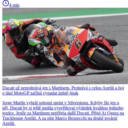
4 min
Ducati už neprohrává jen s Martínem. Prohrává s celou Aprilií a boj
o titul MotoGP začíná vypadat úplně jinak
Jorge Martín vyhrál sobotní sprint v Silverstonu. Kdyby šlo jen o
něj, Ducati by si ještě mohla vysvětlovat výsledek kvalitou jednoho
jezdce. Jenže za Martínem nepřijela další Ducati. Přijel Ai Ogura na
Trackhouse Aprilii. A za ním Marco Bezzecchi na druhé tovární
Aprilii.