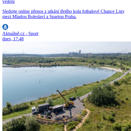
vedení
Sledujte online přenos z utkání třetího kola fotbalové Chance Ligy
mezi Mladou Boleslaví a Spartou Praha.
Aktuálně.cz - Sport
dnes, 17:48