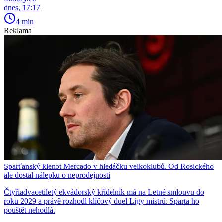
dnes, 17:17
4 min
Reklama
Sparťanský klenot Mercado v hledáčku velkoklubů. Od Rosického
ale dostal nálepku o neprodejnosti
Čtyřiadvacetiletý ekvádorský křídelník má na Letné smlouvu do
roku 2029 a právě rozhodl klíčový duel Ligy mistrů. Sparta ho
pouštět nehodlá.