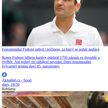
Fenomenální Federer udivil i počinem, za který se pohár nedává
Roger Federer během kariéry odehrál 1750 zápasů ve dvouhře a
čtyřhře. Ani jediný po zahájení nevzdal. Dnes fenomenální
švýcarský tenista slaví 45. narozeniny.
Aktuálně.cz - Sport
dnes, 18:50
Reklama