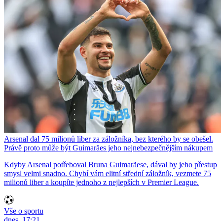
Arsenal dal 75 milionů liber za záložníka, bez kterého by se obešel.
Právě proto může být Guimarães jeho nejnebezpečnějším nákupem
Kdyby Arsenal potřeboval Bruna Guimarãese, dával by jeho přestup
smysl velmi snadno. Chybí vám elitní střední záložník, vezmete 75
milionů liber a koupíte jednoho z nejlepších v Premier League.
Vše o sportu
dnes, 17:21