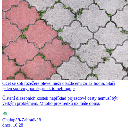
Ocet se solí rozežere plevel mezi dlaždicemi za 12 hodin. Stačí
jeden správný poměr, jinak to nefunguje
Čištění dlažebních kostek například příjezdové cesty nemusí být
velkým problémem. Mnoho prostředků už máte doma.
Chalupáři-Zahrádkáři
dnes, 18:28