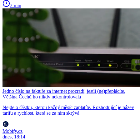
2 min
Jedno číslo na faktuře za internet prozradí, jestli (ne)přeplácíte.
Většina Čechů ho nikdy nekontrolovala
Nejde o částku, kterou každý měsíc zaplatíte. Rozhodující je název
tarifu a rychlost, která se za ním skrývá.
Mobify.cz
dnes, 18:14