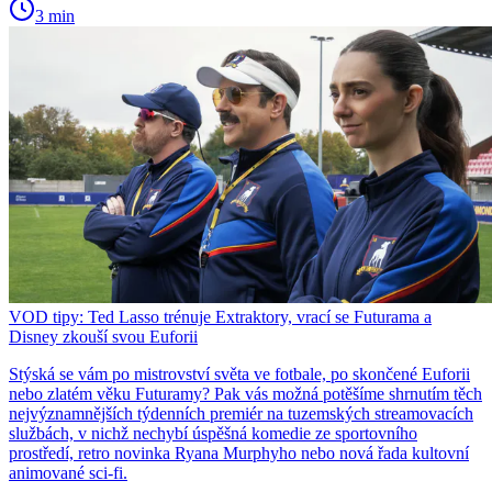
3 min
VOD tipy: Ted Lasso trénuje Extraktory, vrací se Futurama a
Disney zkouší svou Euforii
Stýská se vám po mistrovství světa ve fotbale, po skončené Euforii
nebo zlatém věku Futuramy? Pak vás možná potěšíme shrnutím těch
nejvýznamnějších týdenních premiér na tuzemských streamovacích
službách, v nichž nechybí úspěšná komedie ze sportovního
prostředí, retro novinka Ryana Murphyho nebo nová řada kultovní
animované sci-fi.