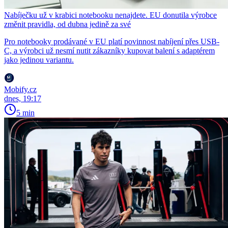
Nabíječku už v krabici notebooku nenajdete. EU donutila výrobce
změnit pravidla, od dubna jedině za své
Pro notebooky prodávané v EU platí povinnost nabíjení přes USB-
C, a výrobci už nesmí nutit zákazníky kupovat balení s adaptérem
jako jedinou variantu.
Mobify.cz
dnes, 19:17
5 min