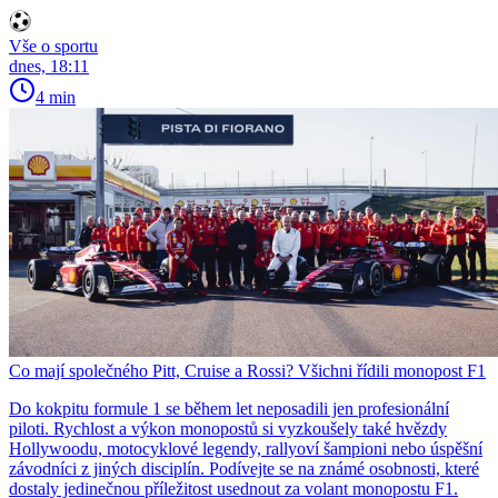
Vše o sportu
dnes, 18:11
4 min
Co mají společného Pitt, Cruise a Rossi? Všichni řídili monopost F1
Do kokpitu formule 1 se během let neposadili jen profesionální
piloti. Rychlost a výkon monopostů si vyzkoušely také hvězdy
Hollywoodu, motocyklové legendy, rallyoví šampioni nebo úspěšní
závodníci z jiných disciplín. Podívejte se na známé osobnosti, které
dostaly jedinečnou příležitost usednout za volant monopostu F1.