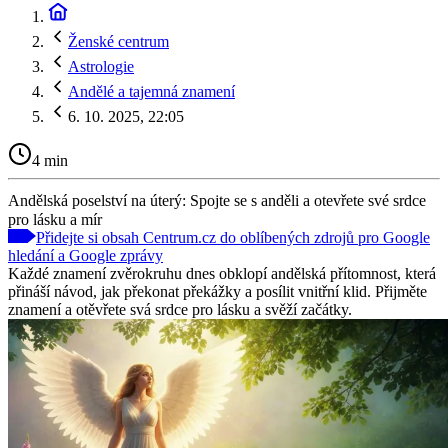
Ženské centrum
Astrologie
Andělé a tajemná znamení
6. 10. 2025, 22:05
4 min
Andělská poselství na úterý: Spojte se s anděli a otevřete své srdce
pro lásku a mír
Přidejte si obsah Centrum.cz do oblíbených zdrojů pro Google
hledání a Google zprávy
Každé znamení zvěrokruhu dnes obklopí andělská přítomnost, která
přináší návod, jak překonat překážky a posílit vnitřní klid. Přijměte
znamení a otěvřete svá srdce pro lásku a svěží začátky.