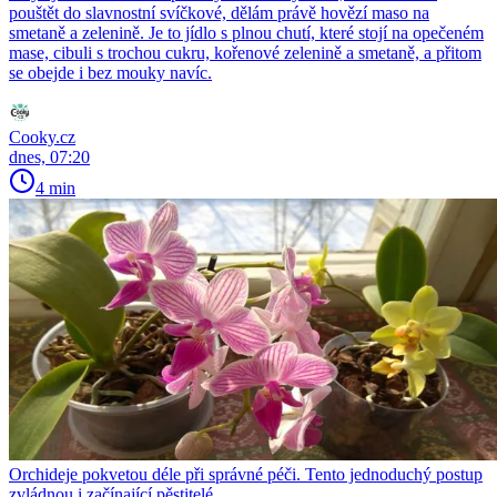
pouštět do slavnostní svíčkové, dělám právě hovězí maso na
smetaně a zelenině. Je to jídlo s plnou chutí, které stojí na opečeném
mase, cibuli s trochou cukru, kořenové zelenině a smetaně, a přitom
se obejde i bez mouky navíc.
Cooky.cz
dnes, 07:20
4 min
Orchideje pokvetou déle při správné péči. Tento jednoduchý postup
zvládnou i začínající pěstitelé