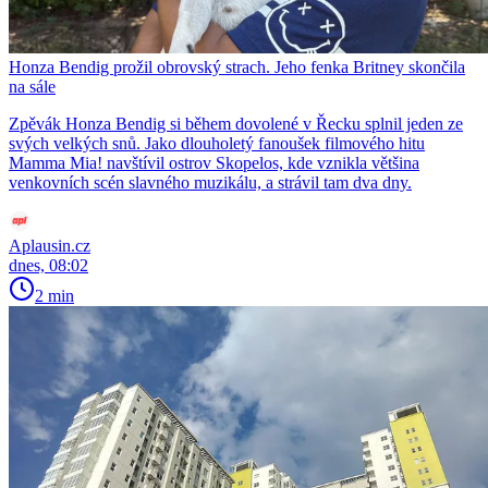
Honza Bendig prožil obrovský strach. Jeho fenka Britney skončila
na sále
Zpěvák Honza Bendig si během dovolené v Řecku splnil jeden ze
svých velkých snů. Jako dlouholetý fanoušek filmového hitu
Mamma Mia! navštívil ostrov Skopelos, kde vznikla většina
venkovních scén slavného muzikálu, a strávil tam dva dny.
Aplausin.cz
dnes, 08:02
2 min