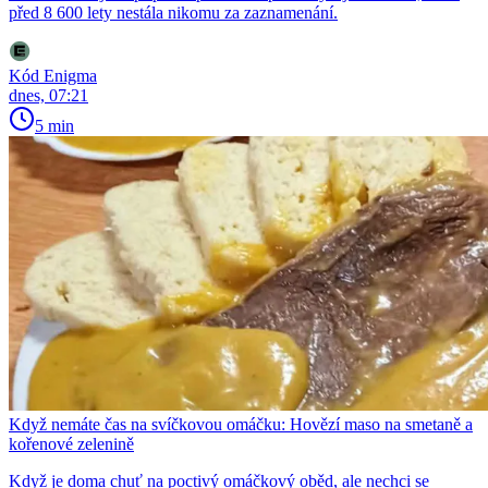
před 8 600 lety nestála nikomu za zaznamenání.
Kód Enigma
dnes, 07:21
5 min
Když nemáte čas na svíčkovou omáčku: Hovězí maso na smetaně a
kořenové zelenině
Když je doma chuť na poctivý omáčkový oběd, ale nechci se