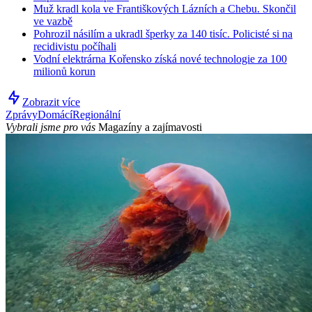
Muž kradl kola ve Františkových Lázních a Chebu. Skončil
ve vazbě
Pohrozil násilím a ukradl šperky za 140 tisíc. Policisté si na
recidivistu počíhali
Vodní elektrárna Kořensko získá nové technologie za 100
milionů korun
Zobrazit více
Zprávy
Domácí
Regionální
Vybrali jsme pro vás
Magazíny a zajímavosti