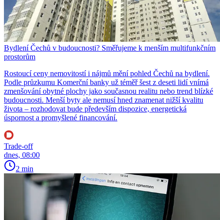
Bydlení Čechů v budoucnosti? Směřujeme k menším multifunkčním
prostorům
Rostoucí ceny nemovitostí i nájmů mění pohled Čechů na bydlení.
Podle průzkumu Komerční banky už téměř šest z deseti lidí vnímá
zmenšování obytné plochy jako současnou realitu nebo trend blízké
budoucnosti. Menší byty ale nemusí hned znamenat nižší kvalitu
života – rozhodovat bude především dispozice, energetická
úspornost a promyšlené financování.
Trade-off
dnes, 08:00
2 min