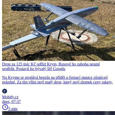
Dron za 125 tisíc Kč odřízl Krym, Rusové ho zaboha neumí
sestřelit. Postavil ho bývalý šéf Googlu
Na Krymu se prodává benzín na příděl a čerpací stanice zůstávají
prázdné. Za tím vším stojí malý dron, který stojí zlomek ceny rakety.
Mobify.cz
dnes, 07:37
5 min