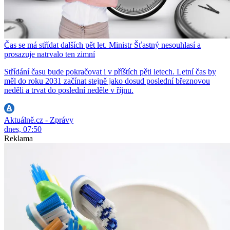
Čas se má střídat dalších pět let. Ministr Šťastný nesouhlasí a
prosazuje natrvalo ten zimní
Střídání času bude pokračovat i v příštích pěti letech. Letní čas by
měl do roku 2031 začínat stejně jako dosud poslední březnovou
neděli a trvat do poslední neděle v říjnu.
Aktuálně.cz - Zprávy
dnes, 07:50
Reklama