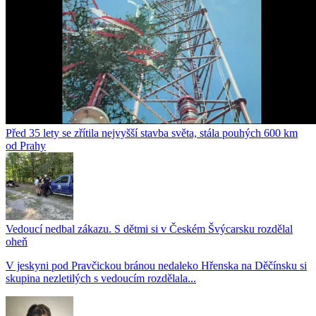
Před 35 lety se zřítila nejvyšší stavba světa, stála pouhých 600 km
od Prahy
Vedoucí nedbal zákazu. S dětmi si v Českém Švýcarsku rozdělal
oheň
V jeskyni pod Pravčickou bránou nedaleko Hřenska na Děčínsku si
skupina nezletilých s vedoucím rozdělala...