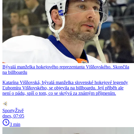
Bývalá manželka hokejového reprezentanta Višňovského. Skončila
na billboardu
Katarína Višňovská, bývalá manželka slovenské hokejové legendy
Ľubomíra Višňovského, se objevila na billboardu. Její příběh ale
není o pádu, spíš o tom, co se skrývá za známým příjmením.
SportyŽivě
dnes, 07:05
3 min