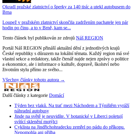
Okradl pražské zlatnictví o šperky za 140 tisíc a utekl autobusem do
Brna
Loupež v pražském zlatnictví skončila zadržením pachatele jen pár
hodin po činu, a to v Brně, kam se...
Tento článek byl publikován ze zdrojů
Náš REGION
Portál Náš REGION přináší aktuální dění z jednotlivých krajů
České republiky s důrazem na lokální témata. Každý region má své
vlastní sekce a redaktory, takže čtenář najde nejen zprávy o politice
a ekonomice, ale i informace o kultuře, dopravě, školství nebo
životním stylu přímo ze svého...
Všechny články tohoto autora →
Další články z kategorie
Domácí
Týden bez vlaků. Na trať mezi Náchodem a Týništěm vyráží
náhradní autobusy
Jinde na světě je neuvidíte. V botanické v Liberci poletují
svítící sklenění motýlci
Cyklista na Jindřichohradecku zemřel po pádu do příkopu.
Nepomohla ani přilba