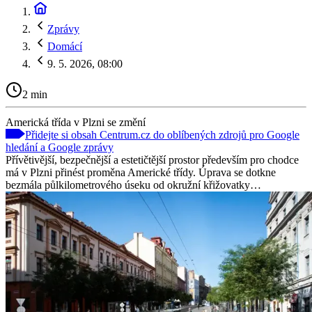
Zprávy
Domácí
9. 5. 2026, 08:00
2 min
Americká třída v Plzni se změní
Přidejte si obsah Centrum.cz do oblíbených zdrojů pro Google
hledání a Google zprávy
Přívětivější, bezpečnější a estetičtější prostor především pro chodce
má v Plzni přinést proměna Americké třídy. Úprava se dotkne
bezmála půlkilometrového úseku od okružní křižovatky…