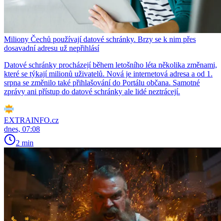
Miliony Čechů používají datové schránky. Brzy se k nim přes
dosavadní adresu už nepřihlásí
Datové schránky procházejí během letošního léta několika změnami,
které se týkají milionů uživatelů. Nová je internetová adresa a od 1.
srpna se změnilo také přihlašování do Portálu občana. Samotné
zprávy ani přístup do datové schránky ale lidé neztrácejí.
EXTRAINFO.cz
dnes, 07:08
2 min