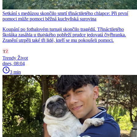
Setkání s medúzou skončilo smrtí třináctiletého chlapce: Při první
pomoci může pomoci běžná kuchyňská surovina
Koupání po fotbalovém turnaji skončilo tragédií. Třináctiletého
školáka zasáhla u thajského pobřeží prudce jedovatá čtyřhranka.
Zranění utrpěli také tři lidé, kteří se mu pokoušeli pomoci.
Trendy Život
dnes, 08:04
3 min