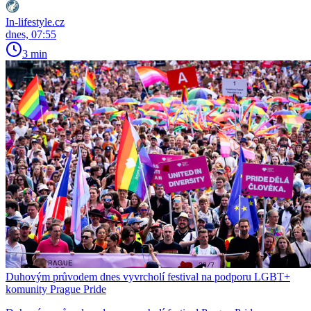
In-lifestyle.cz
dnes, 07:55
3 min
Duhovým průvodem dnes vyvrcholí festival na podporu LGBT+
komunity Prague Pride