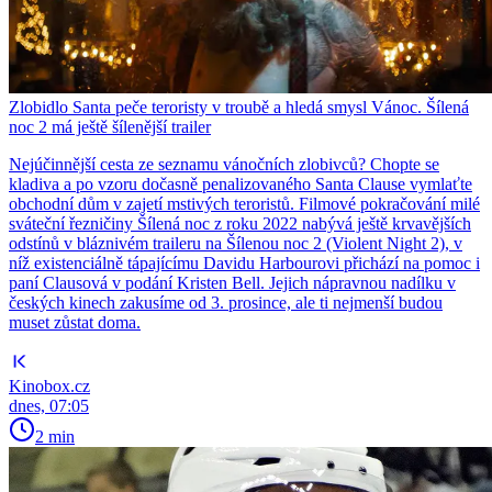
Zlobidlo Santa peče teroristy v troubě a hledá smysl Vánoc. Šílená
noc 2 má ještě šílenější trailer
Nejúčinnější cesta ze seznamu vánočních zlobivců? Chopte se
kladiva a po vzoru dočasně penalizovaného Santa Clause vymlaťte
obchodní dům v zajetí mstivých teroristů. Filmové pokračování milé
sváteční řezničiny Šílená noc z roku 2022 nabývá ještě krvavějších
odstínů v bláznivém traileru na Šílenou noc 2 (Violent Night 2), v
níž existenciálně tápajícímu Davidu Harbourovi přichází na pomoc i
paní Clausová v podání Kristen Bell. Jejich nápravnou nadílku v
českých kinech zakusíme od 3. prosince, ale ti nejmenší budou
muset zůstat doma.
Kinobox.cz
dnes, 07:05
2 min