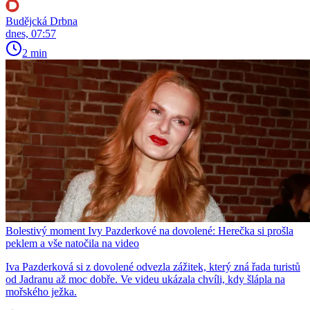
Budějcká Drbna
dnes, 07:57
2 min
Bolestivý moment Ivy Pazderkové na dovolené: Herečka si prošla
peklem a vše natočila na video
Iva Pazderková si z dovolené odvezla zážitek, který zná řada turistů
od Jadranu až moc dobře. Ve videu ukázala chvíli, kdy šlápla na
mořského ježka.