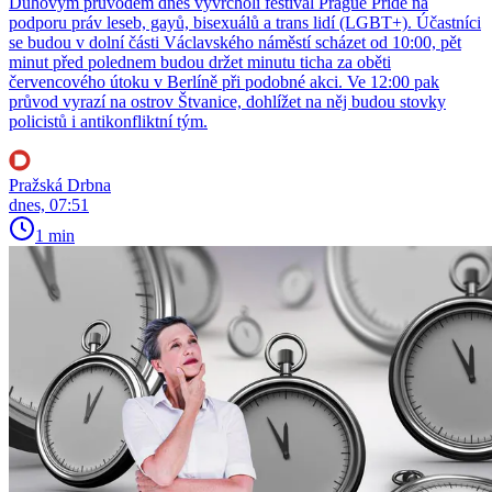
Duhovým průvodem dnes vyvrcholí festival Prague Pride na
podporu práv leseb, gayů, bisexuálů a trans lidí (LGBT+). Účastníci
se budou v dolní části Václavského náměstí scházet od 10:00, pět
minut před polednem budou držet minutu ticha za oběti
červencového útoku v Berlíně při podobné akci. Ve 12:00 pak
průvod vyrazí na ostrov Štvanice, dohlížet na něj budou stovky
policistů i antikonfliktní tým.
Pražská Drbna
dnes, 07:51
1 min