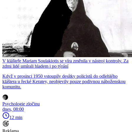
V klášteře Mariam Soulakiotis se víra změnila v nástroj kontroly. Za
zdmi lidé umírali hladem i po týrání
Když v prosinci 1950 vstoupily desítky policistů do odlehlého
kláštera u řecké Keratey, neobjevily pouze podivnou náboženskou
komunitu.
Psychologie zločinu
dnes, 08:00
12 min
Reklama