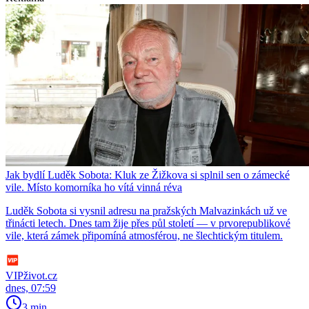
Jak bydlí Luděk Sobota: Kluk ze Žižkova si splnil sen o zámecké
vile. Místo komorníka ho vítá vinná réva
Luděk Sobota si vysnil adresu na pražských Malvazinkách už ve
třinácti letech. Dnes tam žije přes půl století — v prvorepublikové
vile, která zámek připomíná atmosférou, ne šlechtickým titulem.
VIPživot.cz
dnes, 07:59
3 min