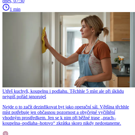
dnes, 07:30
1 min
Utřeš kuchyň, koupelnu i podlahu. Těchhle 5 míst ale při úklidu
nejspíš pořád ignoruješ
Nejde o to začít dezinfikovat byt jako operační sál. Většina těchhle
míst potřebuje jen občasnou pozornost a obyčejné vyčištění
vhodným prostředkem. Jen se k nim při běžné trase „prach–
koupelna–podlaha–hotovo“ zkrátka skoro nikdy nedostaneme.