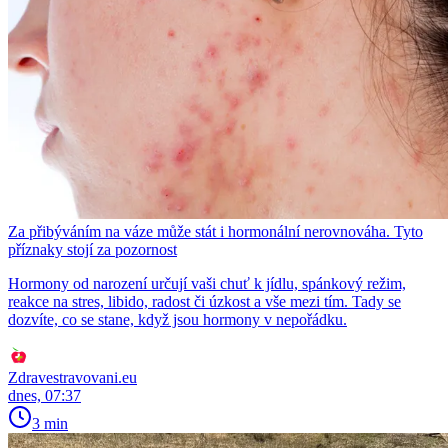
Za přibýváním na váze může stát i hormonální nerovnováha. Tyto
příznaky stojí za pozornost
Hormony od narození určují vaši chuť k jídlu, spánkový režim,
reakce na stres, libido, radost či úzkost a vše mezi tím. Tady se
dozvíte, co se stane, když jsou hormony v nepořádku.
Zdravestravovani.eu
dnes, 07:37
3 min