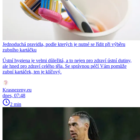
Jednoduchá pravidla, podle kterých je nutné se řídit při výběru
zubního kartáčku
Ústní hygiena je velmi důležitá, a to nejen pro zdraví ústní dutiny,
ale hned pro zdraví celého těla. Se správnou péčí Vám pomůže
zubní kartáček, ten je klíčový.
Krasnezeny.eu
dnes, 07:48
2 min