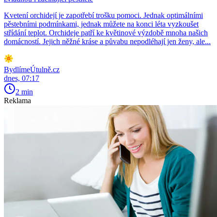
Kvetení orchidejí je zapotřebí trošku pomoci. Jednak optimálními
pěstebními podmínkami, jednak můžete na konci léta vyzkoušet
střídání teplot. Orchideje patří ke květinové výzdobě mnoha našich
domácností. Jejich něžné kráse a půvabu nepodléhají jen ženy, ale...
BydlímeÚtulně.cz
dnes, 07:17
2 min
Reklama