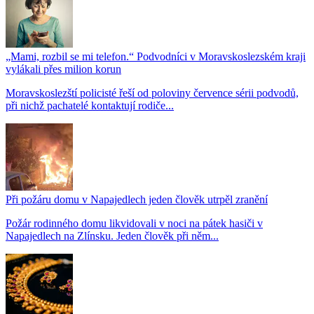
„Mami, rozbil se mi telefon.“ Podvodníci v Moravskoslezském kraji
vylákali přes milion korun
Moravskoslezští policisté řeší od poloviny července sérii podvodů,
při nichž pachatelé kontaktují rodiče...
Při požáru domu v Napajedlech jeden člověk utrpěl zranění
Požár rodinného domu likvidovali v noci na pátek hasiči v
Napajedlech na Zlínsku. Jeden člověk při něm...