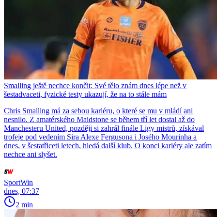
Smalling ještě nechce končit: Své tělo znám dnes lépe než v
šestadvaceti, fyzické testy ukazují, že na to stále mám
Chris Smalling má za sebou kariéru, o které se mu v mládí ani
nesnilo. Z amatérského Maidstone se během tří let dostal až do
Manchesteru United, později si zahrál finále Ligy mistrů, získával
trofeje pod vedením Sira Alexe Fergusona i Josého Mourinha a
dnes, v šestatřiceti letech, hledá další klub. O konci kariéry ale zatím
nechce ani slyšet.
SportWin
dnes, 07:37
2 min