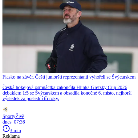
Fiasko na závěr. Čeští juniorští reprezentanti vyhořeli se Švýcarskem
Česká hokejová osmnáctka zakončila Hlinka Gretzky Cup 2026
debaklem 1:5 se Švýcarskem a obsadila konečné 6. místo, nejhorší
výsledek za poslední tři roky.
SportyŽivě
dnes, 07:36
3 min
Reklama