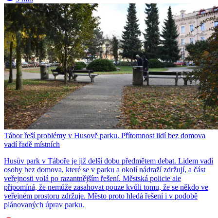
Tábor řeší problémy v Husově parku. Přítomnost lidí bez domova
vadí řadě místních
Husův park v Táboře je již delší dobu předmětem debat. Lidem vadí
osoby bez domova, které se v parku a okolí nádraží zdržují, a část
veřejnosti volá po razantnějším řešení. Městská policie ale
připomíná, že nemůže zasahovat pouze kvůli tomu, že se někdo ve
veřejném prostoru zdržuje. Město proto hledá řešení i v podobě
plánovaných úprav parku.