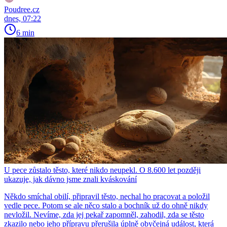
Poudree.cz
dnes, 07:22
6 min
U pece zůstalo těsto, které nikdo neupekl. O 8.600 let později
ukazuje, jak dávno jsme znali kváskování
Někdo smíchal obilí, připravil těsto, nechal ho pracovat a položil
vedle pece. Potom se ale něco stalo a bochník už do ohně nikdy
nevložil. Nevíme, zda jej pekař zapomněl, zahodil, zda se těsto
zkazilo nebo jeho přípravu přerušila úplně obyčejná událost, která