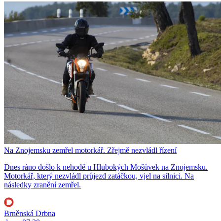
Na Znojemsku zemřel motorkář. Zřejmě nezvládl řízení
Dnes ráno došlo k nehodě u Hlubokých Mošůvek na Znojemsku.
Motorkář, který nezvládl průjezd zatáčkou, vjel na silnici. Na
následky zranění zemřel.
Brněnská Drbna