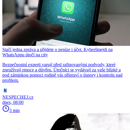
Stačí jedna zpráva a přijdete o peníze i účet. Kyberšmejdi na
WhatsAppu útočí na city
Bezpečnostní experti varují před rafinovanými podvody, které
zneužívají emoce a důvěru. Útočníci se vydávají za vaše blízké a
pod záminkou pomoci rodině vás připraví o úspory i kontrolu nad
profilem.
NESPECHEJ.cz
dnes, 08:00
3 min