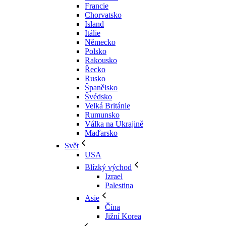
Francie
Chorvatsko
Island
Itálie
Německo
Polsko
Rakousko
Řecko
Rusko
Španělsko
Švédsko
Velká Británie
Rumunsko
Válka na Ukrajině
Maďarsko
Svět
USA
Blízký východ
Izrael
Palestina
Asie
Čína
Jižní Korea