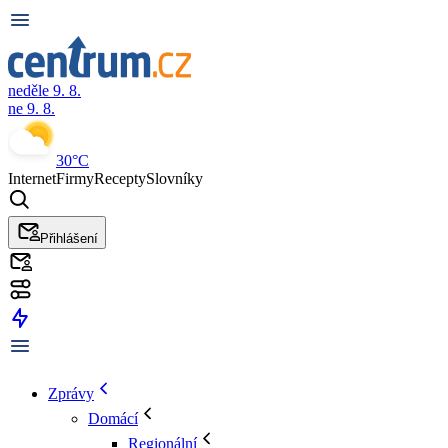
neděle 9. 8.
ne 9. 8.
30°C
Internet
Firmy
Recepty
Slovníky
Přihlášení
Zprávy
Domácí
Regionální