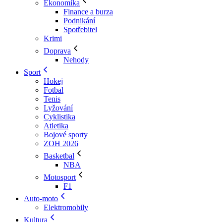
Ekonomika
Finance a burza
Podnikání
Spotřebitel
Krimi
Doprava
Nehody
Sport
Hokej
Fotbal
Tenis
Lyžování
Cyklistika
Atletika
Bojové sporty
ZOH 2026
Basketbal
NBA
Motosport
F1
Auto-moto
Elektromobily
Kultura