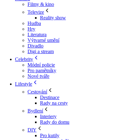
Filmy & kino
Televize
Reality show
Hudba
Hry
Literatura
Výtvarné umění
Divadlo
Digi a stream
Celebrity
Módní policie
Pro pamětníky
Nové tváře
Lifestyle
Cestování
Destinace
Rady na cesty
Bydlení
Interiery
Rady do domu
DIY
Pro kutily