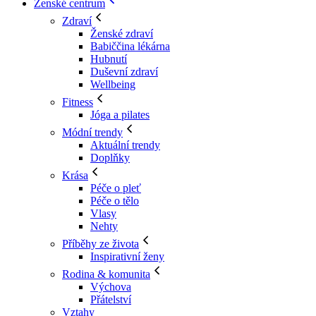
Ženské centrum
Zdraví
Ženské zdraví
Babiččina lékárna
Hubnutí
Duševní zdraví
Wellbeing
Fitness
Jóga a pilates
Módní trendy
Aktuální trendy
Doplňky
Krása
Péče o pleť
Péče o tělo
Vlasy
Nehty
Příběhy ze života
Inspirativní ženy
Rodina & komunita
Výchova
Přátelství
Vztahy