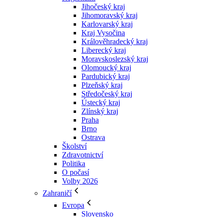
Jihočeský kraj
Jihomoravský kraj
Karlovarský kraj
Kraj Vysočina
Králověhradecký kraj
Liberecký kraj
Moravskoslezský kraj
Olomoucký kraj
Pardubický kraj
Plzeňský kraj
Středočeský kraj
Ústecký kraj
Zlínský kraj
Praha
Brno
Ostrava
Školství
Zdravotnictví
Politika
O počasí
Volby 2026
Zahraničí
Evropa
Slovensko