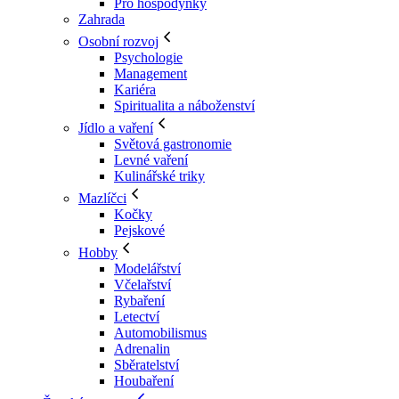
Pro hospodyňky
Zahrada
Osobní rozvoj
Psychologie
Management
Kariéra
Spiritualita a náboženství
Jídlo a vaření
Světová gastronomie
Levné vaření
Kulinářské triky
Mazlíčci
Kočky
Pejskové
Hobby
Modelářství
Včelařství
Rybaření
Letectví
Automobilismus
Adrenalin
Sběratelství
Houbaření