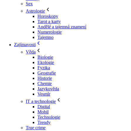
Sex
Astrologie
Horoskopy
Tarot a karty
Andělé a tajemná znamení
Numerologie
Tajemno
Zajímavosti
Věda
Biologie
Ekologie
Fyzika
Geografie
Historie
Chemie
Jazykověda
Vesmír
IT a technologie
Digital
Mobil
Technologie
Trendy
True crime