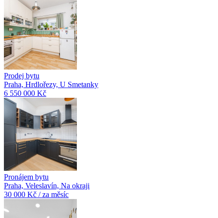
Prodej bytu
Praha, Hrdlořezy, U Smetanky
6 550 000 Kč
Pronájem bytu
Praha, Veleslavín, Na okraji
30 000 Kč / za měsíc