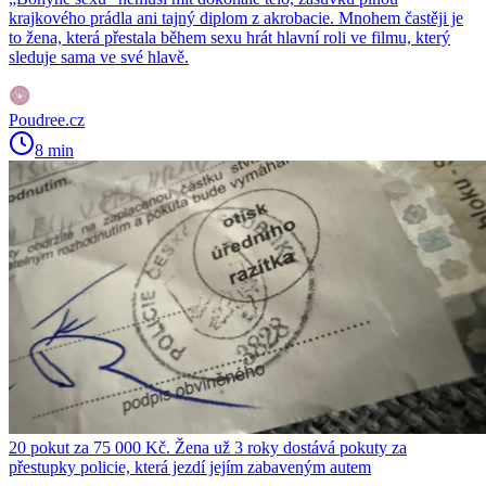
krajkového prádla ani tajný diplom z akrobacie. Mnohem častěji je
to žena, která přestala během sexu hrát hlavní roli ve filmu, který
sleduje sama ve své hlavě.
Poudree.cz
8 min
20 pokut za 75 000 Kč. Žena už 3 roky dostává pokuty za
přestupky policie, která jezdí jejím zabaveným autem