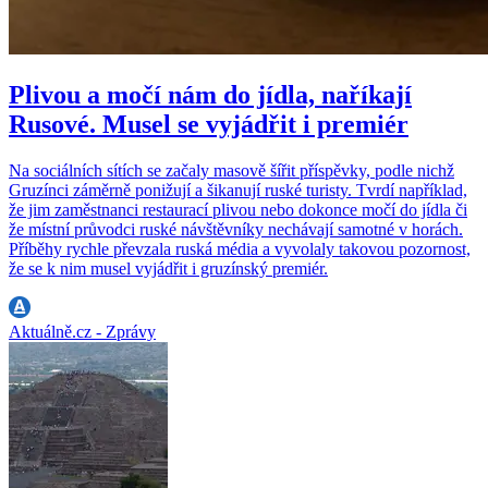
Plivou a močí nám do jídla, naříkají
Rusové. Musel se vyjádřit i premiér
Na sociálních sítích se začaly masově šířit příspěvky, podle nichž
Gruzínci záměrně ponižují a šikanují ruské turisty. Tvrdí například,
že jim zaměstnanci restaurací plivou nebo dokonce močí do jídla či
že místní průvodci ruské návštěvníky nechávají samotné v horách.
Příběhy rychle převzala ruská média a vyvolaly takovou pozornost,
že se k nim musel vyjádřit i gruzínský premiér.
Aktuálně.cz - Zprávy