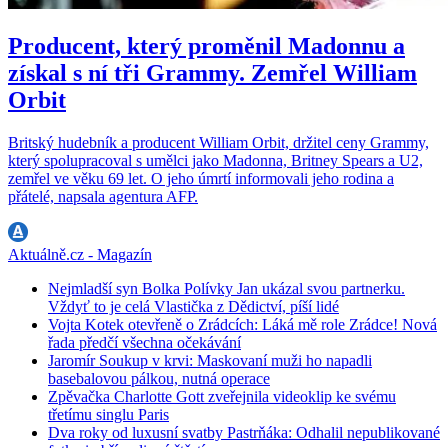
Producent, který proměnil Madonnu a
získal s ní tři Grammy. Zemřel William
Orbit
Britský hudebník a producent William Orbit, držitel ceny Grammy,
který spolupracoval s umělci jako Madonna, Britney Spears a U2,
zemřel ve věku 69 let. O jeho úmrtí informovali jeho rodina a
přátelé, napsala agentura AFP.
Aktuálně.cz - Magazín
Nejmladší syn Bolka Polívky Jan ukázal svou partnerku.
Vždyť to je celá Vlastička z Dědictví, píší lidé
Vojta Kotek otevřeně o Zrádcích: Láká mě role Zrádce! Nová
řada předčí všechna očekávání
Jaromír Soukup v krvi: Maskovaní muži ho napadli
basebalovou pálkou, nutná operace
Zpěvačka Charlotte Gott zveřejnila videoklip ke svému
třetímu singlu Paris
Dva roky od luxusní svatby Pastrňáka: Odhalil nepublikované