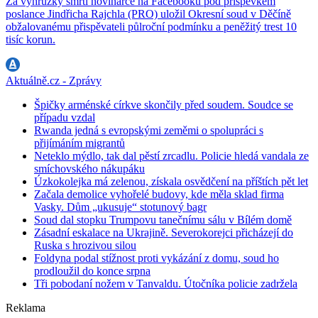
Za výhrůžky smrtí novinářce na Facebooku pod příspěvkem
poslance Jindřicha Rajchla (PRO) uložil Okresní soud v Děčíně
obžalovanému přispěvateli půlroční podmínku a peněžitý trest 10
tisíc korun.
Aktuálně.cz - Zprávy
Špičky arménské církve skončily před soudem. Soudce se
případu vzdal
Rwanda jedná s evropskými zeměmi o spolupráci s
přijímáním migrantů
Neteklo mýdlo, tak dal pěstí zrcadlu. Policie hledá vandala ze
smíchovského nákupáku
Úzkokolejka má zelenou, získala osvědčení na příštích pět let
Začala demolice vyhořelé budovy, kde měla sklad firma
Vasky. Dům „ukusuje“ stotunový bagr
Soud dal stopku Trumpovu tanečnímu sálu v Bílém domě
Zásadní eskalace na Ukrajině. Severokorejci přicházejí do
Ruska s hrozivou silou
Foldyna podal stížnost proti vykázání z domu, soud ho
prodloužil do konce srpna
Tři pobodaní nožem v Tanvaldu. Útočníka policie zadržela
Reklama