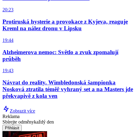
20:23
Protiruská hysterie a provokace z Kyjeva, reaguje
Kreml na nález dronu v Lipsku
19:44
Alzheimerova nemoc: Světlo a zvuk zpomalují
průběh
19:43
Návrat do reality. Wimbledonská šampionka
Nosková ztratila téměř vyhraný set a na Masters jde
překvapivě z kola ven
Zobrazit více
Reklama
Sbírejte odměny
každý den
Přihlásit