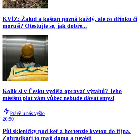
KVÍZ: Žalud a kaštan pozná každý, ale co dřínku či
moruši? Otestujte se, jak dobře...
Kolik si v Česku vydělá opravář výtahů? Jeho
měsíšní plat vám vůbec nebude dávat smysl
Právě u nás vyšlo
20:50
Půl skleničky pod keř a hortenzie kvetou do října.
Zahrádkáři to mají doma a nevědí