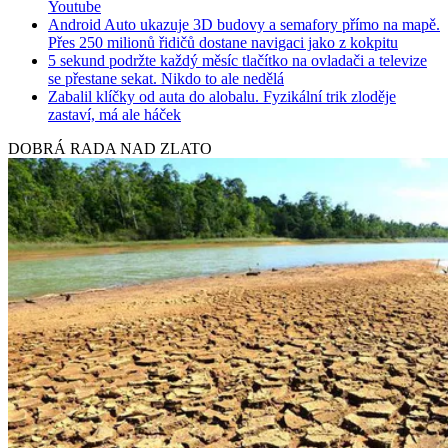
Youtube
Android Auto ukazuje 3D budovy a semafory přímo na mapě.
Přes 250 milionů řidičů dostane navigaci jako z kokpitu
5 sekund podržte každý měsíc tlačítko na ovladači a televize
se přestane sekat. Nikdo to ale nedělá
Zabalil klíčky od auta do alobalu. Fyzikální trik zloděje
zastaví, má ale háček
DOBRÁ RADA NAD ZLATO