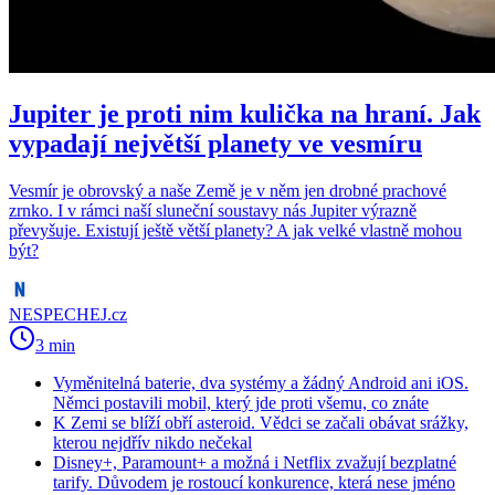
Jupiter je proti nim kulička na hraní. Jak
vypadají největší planety ve vesmíru
Vesmír je obrovský a naše Země je v něm jen drobné prachové
zrnko. I v rámci naší sluneční soustavy nás Jupiter výrazně
převyšuje. Existují ještě větší planety? A jak velké vlastně mohou
být?
NESPECHEJ.cz
3 min
Vyměnitelná baterie, dva systémy a žádný Android ani iOS.
Němci postavili mobil, který jde proti všemu, co znáte
K Zemi se blíží obří asteroid. Vědci se začali obávat srážky,
kterou nejdřív nikdo nečekal
Disney+, Paramount+ a možná i Netflix zvažují bezplatné
tarify. Důvodem je rostoucí konkurence, která nese jméno