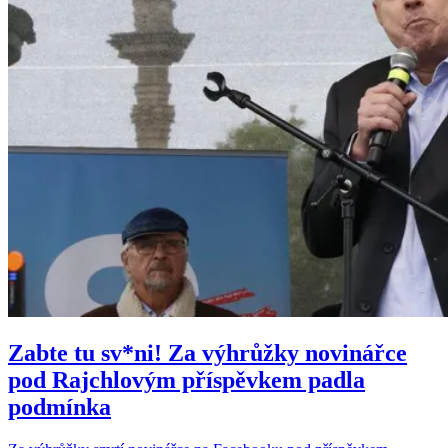
Zabte tu sv*ni! Za výhrůžky novinářce
pod Rajchlovým příspěvkem padla
podmínka