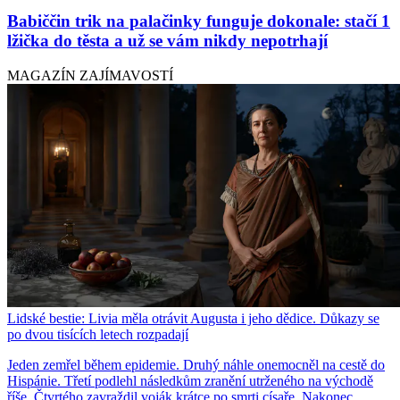
Babiččin trik na palačinky funguje dokonale: stačí 1
lžička do těsta a už se vám nikdy nepotrhají
MAGAZÍN ZAJÍMAVOSTÍ
Lidské bestie: Livia měla otrávit Augusta i jeho dědice. Důkazy se
po dvou tisících letech rozpadají
Jeden zemřel během epidemie. Druhý náhle onemocněl na cestě do
Hispánie. Třetí podlehl následkům zranění utrženého na východě
říše. Čtvrtého zavraždil voják krátce po smrti císaře. Nakonec