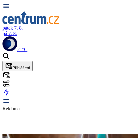
pátek 7. 8.
pá 7. 8.
21°C
Přihlášení
Reklama