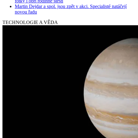
fotky i obří rodinné štěstí
Martin Dejdar a spol. jsou zpět v akci. Specialisté natáčejí
novou řadu
TECHNOLOGIE A VĚDA