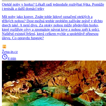
Oteklé nohy v horku? Lékaři radí jednoduše rozhýbat lýtka. Pomůže
i tenisák a další domácí triky
Mít nohy jako konve. Znáte tohle lidové označení oteklých a
těžkých nohou? Dost možná tenhle problém zažíváte právě v těchto
dnech také. A není divu. Za otoky nohou může především horko,
které rozšiřuje cévy a zpomaluje návrat krve z nohou zpět k srdci.
Naštěstí existují řešení, která celkem rychle a spolehlivě přinesou
úlevu. Co opravdu funguje?
Žena-in.cz
4 min