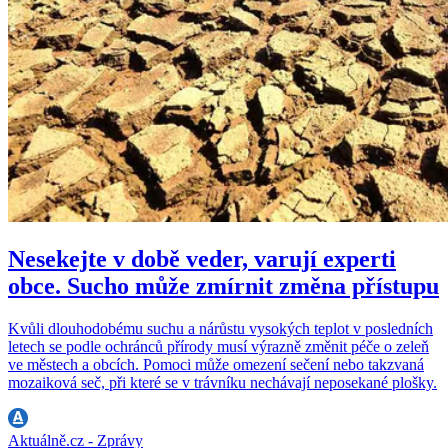
Nesekejte v době veder, varují experti
obce. Sucho může zmírnit změna přístupu
Kvůli dlouhodobému suchu a nárůstu vysokých teplot v posledních
letech se podle ochránců přírody musí výrazně změnit péče o zeleň
ve městech a obcích. Pomoci může omezení sečení nebo takzvaná
mozaiková seč, při které se v trávníku nechávají neposekané plošky.
Aktuálně.cz - Zprávy