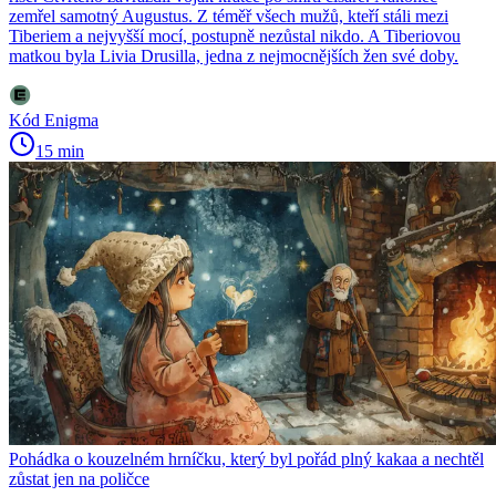
zemřel samotný Augustus. Z téměř všech mužů, kteří stáli mezi
Tiberiem a nejvyšší mocí, postupně nezůstal nikdo. A Tiberiovou
matkou byla Livia Drusilla, jedna z nejmocnějších žen své doby.
Kód Enigma
15 min
Pohádka o kouzelném hrníčku, který byl pořád plný kakaa a nechtěl
zůstat jen na poličce