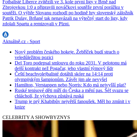
Fotbalisté Liberce zvítězili ve 3. kole první ligy v Brně nad
Zbrojovkou 1:0 a připravili nováčkovi soutěže první porážku v
soutěži. O výhře Slovanu rozhodl po hodině hry slovenský záložník
Patrik Dulay. Brňané tak nenavázali na výtečný start do ligy, kdy
zdolali Spartu a remizovali v Plzni.
Aktuálně.cz - Sport
Nový problém českého hokeje. Žebříček budí strach o
veledůležitou pozici
Del Toro podepsal smlouvu do roku 2031. V pelotonu má
delší kontrakt než Pogačar, jeho vlastní týmový lídr
Čeští beachvolejbalisté dotáhli skóre na 14:14 proti
olympijským šampionům. Závěr jim ale nevyšel
Hamilton, Verstappen nebo Norris: Kdo má nejvyšší plat?
Ruské tenisové děti míří do Česka a mění pas. Šéf svazu se
chlácholí, že výchova zůstává ruská
Trump je prý Khabibův největší fanoušek. Měl ho zmínit i v
knize
CELEBRITY A SHOWBYZNYS