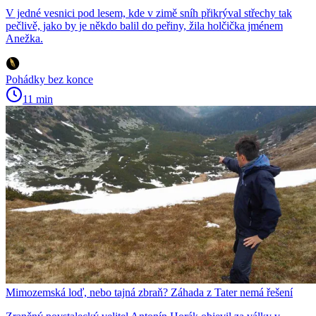
V jedné vesnici pod lesem, kde v zimě sníh přikrýval střechy tak
pečlivě, jako by je někdo balil do peřiny, žila holčička jménem
Anežka.
Pohádky bez konce
11 min
Mimozemská loď, nebo tajná zbraň? Záhada z Tater nemá řešení