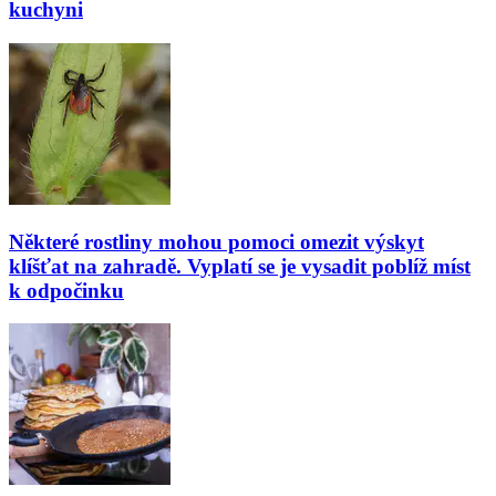
kuchyni
Některé rostliny mohou pomoci omezit výskyt
klíšťat na zahradě. Vyplatí se je vysadit poblíž míst
k odpočinku