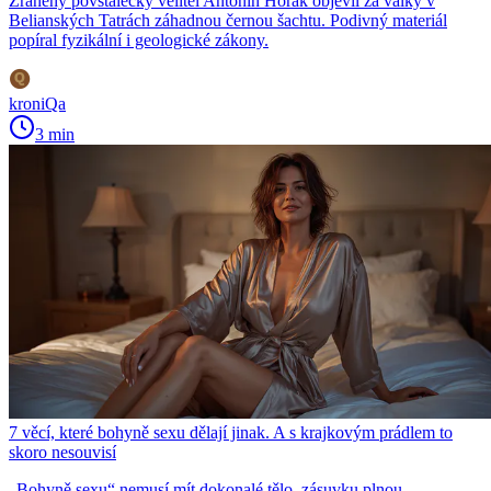
Zraněný povstalecký velitel Antonín Horák objevil za války v
Belianských Tatrách záhadnou černou šachtu. Podivný materiál
popíral fyzikální i geologické zákony.
kroniQa
3 min
7 věcí, které bohyně sexu dělají jinak. A s krajkovým prádlem to
skoro nesouvisí
„Bohyně sexu“ nemusí mít dokonalé tělo, zásuvku plnou