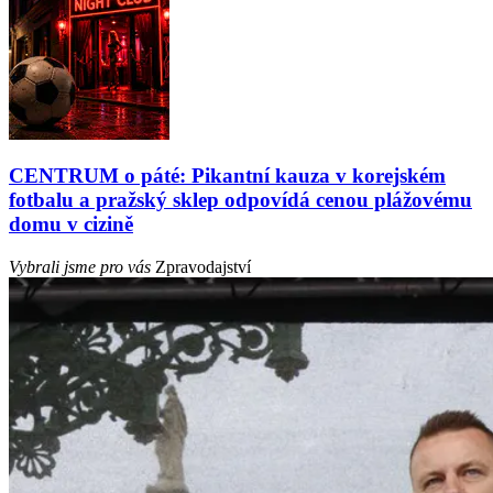
CENTRUM o páté: Pikantní kauza v korejském
fotbalu a pražský sklep odpovídá cenou plážovému
domu v cizině
Vybrali jsme pro vás
Zpravodajství