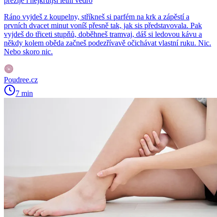
přežije i nejkrutjší letní vedro
Ráno vyjdeš z koupelny, stříkneš si parfém na krk a zápěstí a
prvních dvacet minut voníš přesně tak, jak sis představovala. Pak
vyjdeš do třiceti stupňů, doběhneš tramvaj, dáš si ledovou kávu a
někdy kolem oběda začneš podezřívavě očichávat vlastní ruku. Nic.
Nebo skoro nic.
Poudree.cz
7 min