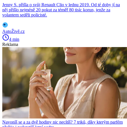
Jenny S. přišla o svůj Renault Clio v lednu 2019. Od té doby jí na
něj přišlo nejméně 20 pokut za téměř 80 tisíc korun, jenže za
volantem seděli policisté.
AutoŽivě.cz
4 min
Reklama
Navoníš se a za dvě hodiny nic necítíš? 7 triků, díky kterým parfém