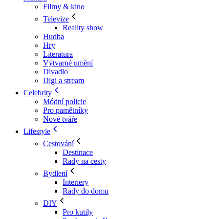
Filmy & kino
Televize
Reality show
Hudba
Hry
Literatura
Výtvarné umění
Divadlo
Digi a stream
Celebrity
Módní policie
Pro pamětníky
Nové tváře
Lifestyle
Cestování
Destinace
Rady na cesty
Bydlení
Interiery
Rady do domu
DIY
Pro kutily