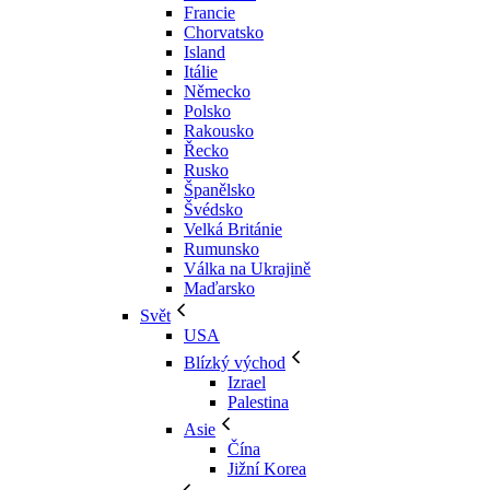
Francie
Chorvatsko
Island
Itálie
Německo
Polsko
Rakousko
Řecko
Rusko
Španělsko
Švédsko
Velká Británie
Rumunsko
Válka na Ukrajině
Maďarsko
Svět
USA
Blízký východ
Izrael
Palestina
Asie
Čína
Jižní Korea