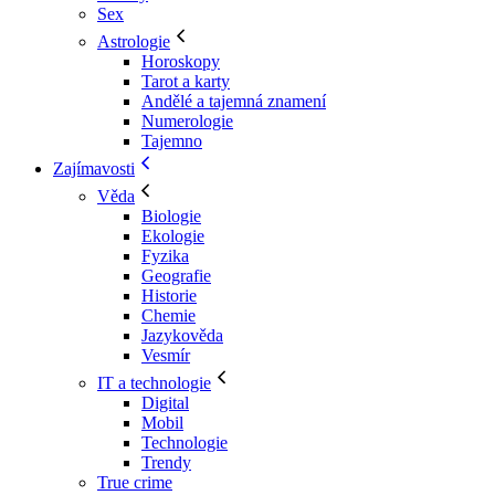
Sex
Astrologie
Horoskopy
Tarot a karty
Andělé a tajemná znamení
Numerologie
Tajemno
Zajímavosti
Věda
Biologie
Ekologie
Fyzika
Geografie
Historie
Chemie
Jazykověda
Vesmír
IT a technologie
Digital
Mobil
Technologie
Trendy
True crime