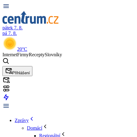
pátek 7. 8.
pá 7. 8.
20°C
Internet
Firmy
Recepty
Slovníky
Přihlášení
Zprávy
Domácí
Regionální