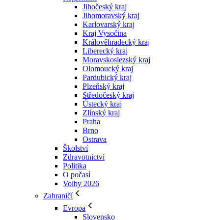
Jihočeský kraj
Jihomoravský kraj
Karlovarský kraj
Kraj Vysočina
Králověhradecký kraj
Liberecký kraj
Moravskoslezský kraj
Olomoucký kraj
Pardubický kraj
Plzeňský kraj
Středočeský kraj
Ústecký kraj
Zlínský kraj
Praha
Brno
Ostrava
Školství
Zdravotnictví
Politika
O počasí
Volby 2026
Zahraničí
Evropa
Slovensko