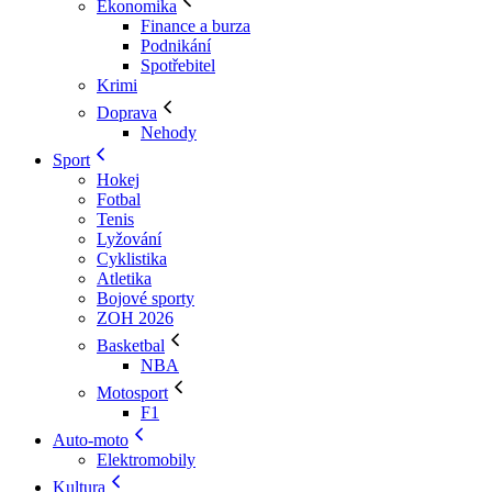
Ekonomika
Finance a burza
Podnikání
Spotřebitel
Krimi
Doprava
Nehody
Sport
Hokej
Fotbal
Tenis
Lyžování
Cyklistika
Atletika
Bojové sporty
ZOH 2026
Basketbal
NBA
Motosport
F1
Auto-moto
Elektromobily
Kultura