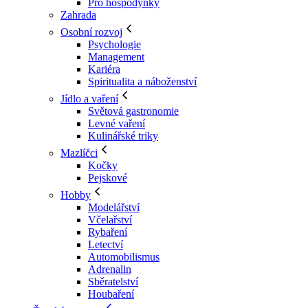
Pro hospodyňky
Zahrada
Osobní rozvoj
Psychologie
Management
Kariéra
Spiritualita a náboženství
Jídlo a vaření
Světová gastronomie
Levné vaření
Kulinářské triky
Mazlíčci
Kočky
Pejskové
Hobby
Modelářství
Včelařství
Rybaření
Letectví
Automobilismus
Adrenalin
Sběratelství
Houbaření